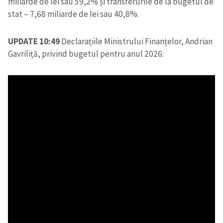
miliarde de lei sau 59,2% și transferurile de la bugetul de
stat – 7,68 miliarde de lei sau 40,8%.
UPDATE 10:49
Declarațiile Ministrului Finanțelor, Andrian
Gavriliță, privind bugetul pentru anul 2026: