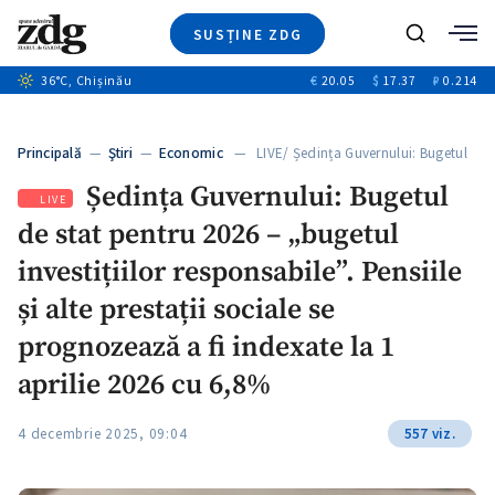
SUSȚINE ZDG
+2
Caută
36
°C
, Chișinău
€
20.05
$
17.37
₽
0.214
Ştiri
+13
+9
Investigatii
Banii tăi
+1
+3
Principală
—
Ştiri
—
Economic
— LIVE/ Ședința Guvernului: Bugetul
Video
de…
Ședința Guvernului: Bugetul
Special
LIVE
de stat pentru 2026 – „bugetul
Blog
ZdGust
investițiilor responsabile”. Pensiile
și alte prestații sociale se
prognozează a fi indexate la 1
+1
aprilie 2026 cu 6,8%
4 decembrie 2025, 09:04
557 viz.