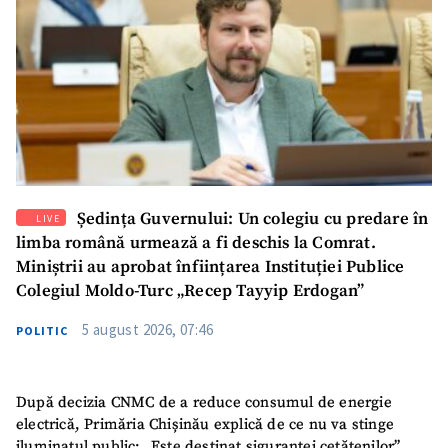
Ședința Guvernului: Un colegiu cu predare în
LIVE
limba română urmează a fi deschis la Comrat.
Miniștrii au aprobat înființarea Instituției Publice
Colegiul Moldo-Turc „Recep Tayyip Erdogan”
5 august 2026, 07:46
POLITIC
După decizia CNMC de a reduce consumul de energie
electrică, Primăria Chișinău explică de ce nu va stinge
iluminatul public: „Este destinat siguranței cetățenilor”