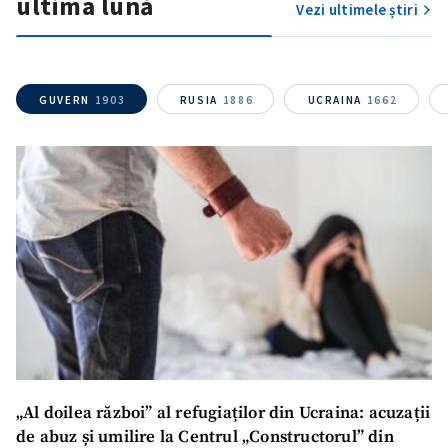
ultima lună
Vezi ultimele știri
GUVERN
1903
RUSIA
1886
UCRAINA
1662
„Al doilea război” al refugiaților din Ucraina: acuzații
SUSȚINE
de abuz și umilire la Centrul „Constructorul” din