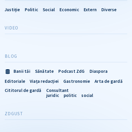
Justiție
Politic
Social
Economic
Extern
Diverse
VIDEO
BLOG
Banii tăi
Sănătate
Podcast ZdG
Diaspora
Editoriale
Viața redacției
Gastronomie
Arta de gardă
Cititorul de gardă
Consultant
juridic
politic
social
ZDGUST