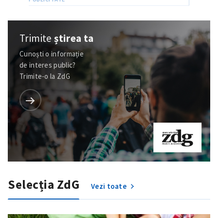
Trimite
știrea ta
Cunoști o informație
de interes public?
Trimite-o la ZdG
Selecția ZdG
Vezi toate