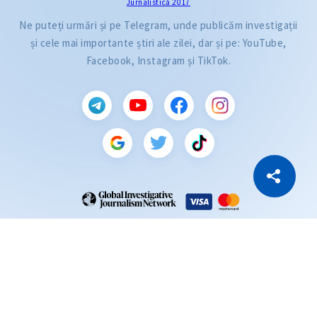
Jurnalistică 2017
Ne puteți urmări și pe Telegram, unde publicăm investigații
și cele mai importante știri ale zilei, dar și pe: YouTube,
Facebook, Instagram și TikTok.
CITEȘTE
Citește articolul
Copiază Link
ZdG este membru al rețelei globale a jurnaliștilor de investigație (GIJN).
2004—2026 © Ziarul de Gardă.
Toate drepturile rezervate.
Dezvoltat de
SENSMEDIA