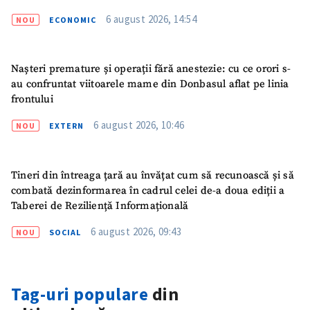
Sursă anonimă
6 august 2026, 14:54
NOU
ECONOMIC
Nume
+ Numele meu
Nașteri premature și operații fără anestezie: cu ce orori s-
Email
+ Emailul meu
au confruntat viitoarele mame din Donbasul aflat pe linia
frontului
Telefon
+ Telefon personal
6 august 2026, 10:46
NOU
EXTERN
Am citit și sunt de
acord cu
politica de
Tineri din întreaga țară au învățat cum să recunoască și să
confidențialitate
.
combată dezinformarea în cadrul celei de-a doua ediții a
Taberei de Reziliență Informațională
TRIMITE ȘTIREA
6 august 2026, 09:43
NOU
SOCIAL
Tag-uri populare
din