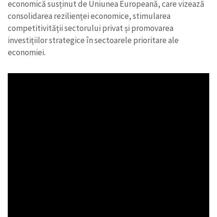
economică susținut de Uniunea Europeană, care vizează
consolidarea rezilienței economice, stimularea
competitivității sectorului privat și promovarea
investițiilor strategice în sectoarele prioritare ale
economiei.
Trimite o informație
Despre ZdG
in English
на русском