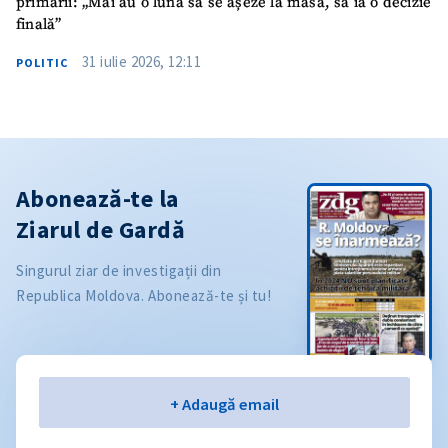
primării: „Mai au o lună să se așeze la masă, să ia o decizie
finală”
31 iulie 2026, 12:11
POLITIC
Abonează-te la
Ziarul de Gardă
Singurul ziar de investigații din
Republica Moldova. Abonează-te și tu!
Email
+ Adaugă email