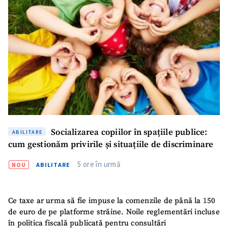
ȘTIREA MEA
Titlu știre
+ Adaugă titlu
Fotografie
+ Încarcă imagine
Link media
+ Link media
Socializarea copiilor în spațiile publice:
ABILITARE
cum gestionăm privirile și situațiile de discriminare
5 ore în urmă
NOU
ABILITARE
Mesajul știrei
+ Mesajul știrei
Ce taxe ar urma să fie impuse la comenzile de până la 150
de euro de pe platforme străine. Noile reglementări incluse
CONTACT SURSĂ
în politica fiscală publicată pentru consultări