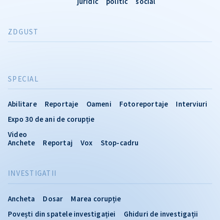
juridic
politic
social
ZDGUST
SPECIAL
Abilitare
Reportaje
Oameni
Fotoreportaje
Interviuri
Expo 30 de ani de corupție
Video
Anchete
Reportaj
Vox
Stop-cadru
INVESTIGATII
Ancheta
Dosar
Marea corupție
Povești din spatele investigației
Ghiduri de investigații