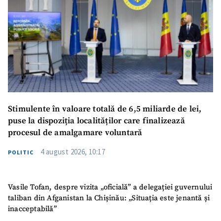
Stimulente în valoare totală de 6,5 miliarde de lei,
puse la dispoziția localităților care finalizează
procesul de amalgamare voluntară
4 august 2026, 10:17
POLITIC
Vasile Tofan, despre vizita „oficială” a delegației guvernului
taliban din Afganistan la Chișinău: „Situația este jenantă și
inacceptabilă”