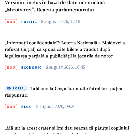
Verșinin, inclus în baza de date ucraineană
„Mirotvoreț”. Reacția parlamentarului
8 august 2026, 12:19
NOU
POLITIC
„Informații confidențiale”? Loteria Națională a Moldovei a
refuzat (inițial) să spună câte bilete a vândut după
legalizarea parțială a publicității la jocurile de noroc
8 august 2026, 10:45
NOU
ECONOMIC
Talibanii la Chișinău: multe întrebări, puține
EDITORIAL
răspunsuri
8 august 2026, 09:20
NOU
BLOG
„Mă uit la acest crater și îmi dau seama că pătuțul copilului