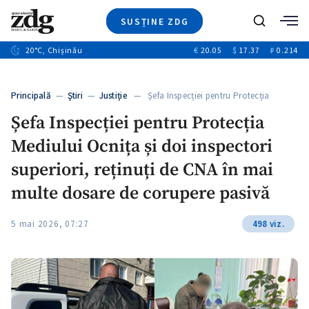
SUSȚINE ZDG
Caută
+2
20
°C
, Chișinău
€
20.05
$
17.37
₽
0.214
Ştiri
+6
+3
Investigatii
Banii tăi
+2
Principală
—
Ştiri
—
Justiție
— Șefa Inspecției pentru Protecția
Video
+1
Mediului…
+1
Șefa Inspecției pentru Protecția
Special
Mediului Ocnița și doi inspectori
Blog
+2
ZdGust
superiori, reținuți de CNA în mai
+1
multe dosare de corupere pasivă
5 mai 2026, 07:27
498 viz.