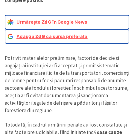
corupere pasivă.
Urmărește
ZdG
în Google News
Adaugă
ZdG
ca sursă preferată
Potrivit materialelor preliminare, factori de decizie și
angajați ai instituției ar fi acceptat și primit sistematic
mijloace financiare ilicite de la transportatori, comercianți
de lemne pentru foc și pădurari responsabili de anumite
sectoare ale fondului forestier. În schimbul acestor sume,
aceștia ar fi evitat documentarea și sancționarea
activităților ilegale de defrișare a pădurilor și fâșiilor
forestiere din regiune.
Totodată, în cadrul urmăririi penale au fost constatate și
alte fapte prejudiciabile, fiind inițiate încă
șase cauze