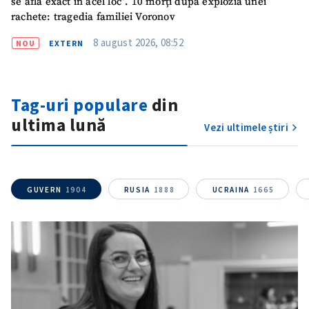
se afla exact în acel loc”. 10 morți după explozia unei
rachete: tragedia familiei Voronov
8 august 2026, 08:52
NOU
EXTERN
Tag-uri populare
din
ȘTIREA MEA
ultima lună
Vezi ultimele știri
Titlu știre
+ Adaugă titlu
Fotografie
+ Încarcă imagine
GUVERN
1904
RUSIA
1888
UCRAINA
1665
Link media
+ Link media
Mesajul știrei
+ Mesajul știrei