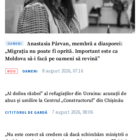
CONTACT SURSĂ
Sursă anonimă
Nume
+ Numele meu
Anastasia Pârvan, membră a diasporei:
OAMENI
„Migrația nu poate fi oprită. Important este ca
Email
+ Emailul meu
Moldova să-i facă pe oameni să revină”
8 august 2026, 07:16
NOU
OAMENI
Telefon
+ Telefon personal
Am citit și sunt de
„Al doilea război” al refugiaților din Ucraina: acuzații de
acord cu
politica de
confidențialitate
.
abuz și umilire la Centrul „Constructorul” din Chișinău
7 august 2026, 08:06
CITITORUL DE GARDĂ
TRIMITE ȘTIREA
„Nu este corect să credem că dacă schimbăm miniștrii o