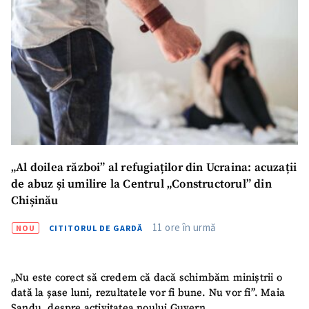
Email
+ Emailul meu
Telefon
+ Telefon personal
Am citit și sunt de
acord cu
politica de
confidențialitate
.
TRIMITE ȘTIREA
„Al doilea război” al refugiaților din Ucraina: acuzații
de abuz și umilire la Centrul „Constructorul” din
Chișinău
11 ore în urmă
NOU
CITITORUL DE GARDĂ
„Nu este corect să credem că dacă schimbăm miniștrii o
dată la șase luni, rezultatele vor fi bune. Nu vor fi”. Maia
Sandu, despre activitatea noului Guvern