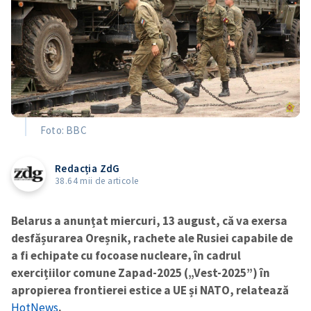
Foto: BBC
Redacția ZdG
38.64 mii de articole
Belarus a anunțat miercuri, 13 august, că va exersa
desfășurarea Oreșnik, rachete ale Rusiei capabile de
a fi echipate cu focoase nucleare, în cadrul
exercițiilor comune Zapad-2025 („Vest-2025”) în
apropierea frontierei estice a UE și NATO, relatează
HotNews
.