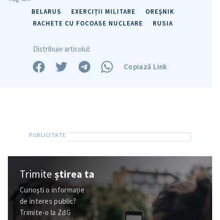
Trimite o informație
Despre ZdG
BELARUS
EXERCIȚII MILITARE
OREȘNIK
in English
на русском
RACHETE CU FOCOASE NUCLEARE
RUSIA
Distribuie articolul:
Copiază Link
Trimite
știrea ta
Cunoști o informație
de interes public?
Trimite-o la ZdG