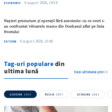
6 august 2026, 14:54
ECONOMIC
ȘTIREA MEA
Titlu știre
+ Adaugă titlu
Nașteri premature și operații fără anestezie: cu ce orori s-
au confruntat viitoarele mame din Donbasul aflat pe linia
Fotografie
+ Încarcă imagine
frontului
6 august 2026, 10:46
EXTERN
Link media
+ Link media
Tag-uri populare
din
Mesajul știrei
+ Mesajul știrei
ultima lună
Vezi ultimele știri
CONTACT SURSĂ
Sursă anonimă
GUVERN
1903
RUSIA
1887
UCRAINA
1662
Nume
+ Numele meu