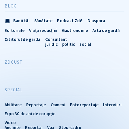
BLOG
Banii tăi
Sănătate
Podcast ZdG
Diaspora
Editoriale
Viața redacției
Gastronomie
Arta de gardă
Cititorul de gardă
Consultant
juridic
politic
social
ZDGUST
SPECIAL
Abilitare
Reportaje
Oameni
Fotoreportaje
Interviuri
Expo 30 de ani de corupție
Video
Anchete
Reportaj
Vox
Stop-cadru