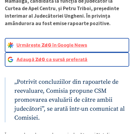
Mămăligă, candidată la funcția de judecător la
Curtea de Apel Centru
,
și Petru Triboi, președinte
interimar al Judecătoriei Ungheni. În privința
amândurora au fost emise rapoarte pozitive.
Urmărește
ZdG
în Google News
Adaugă
ZdG
ca sursă preferată
„Potrivit concluziilor din rapoartele de
reevaluare, Comisia propune CSM
promovarea evaluării de către ambii
judecători”, se arată într-un comunicat al
Comisiei.