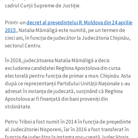
cadrul Curții Supreme de Justiție.
Printr-un
decret al președintelui R. Moldova din 24 aprilie
2015
, Natalia Mămăligă este numită, pe un termen de
cinci ani, în funcția de judecător la Judecătoria Chișinău,
sectorul Centru.
În 2018, judecătoarea Natalia Mămăligă a decis
excluderea candidatei Reghina Apostolova din cursa
electorală pentru funcția de primar a mun. Chișinău. Asta
după ce reprezentanții Partidului Unității Naționale s-au
adresat în instanța de judecată, susținând că Reghina
Apostolova ar fi finanțată din bani proveniți din
străinătate.
Petru Triboi a fost numit în 2014 în funcția de președinte
al Judecătoriei Nisporeni, îar în 2016 a fost transferat în
Trimite o informație
Despre ZdG
funcția de judecător la instanța nou-creată Judecătoria
in English
на русском