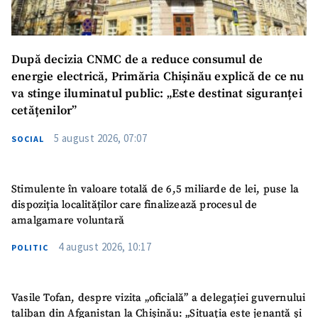
După decizia CNMC de a reduce consumul de
energie electrică, Primăria Chișinău explică de ce nu
va stinge iluminatul public: „Este destinat siguranței
cetățenilor”
5 august 2026, 07:07
SOCIAL
Stimulente în valoare totală de 6,5 miliarde de lei, puse la
dispoziția localităților care finalizează procesul de
amalgamare voluntară
4 august 2026, 10:17
POLITIC
Vasile Tofan, despre vizita „oficială” a delegației guvernului
taliban din Afganistan la Chișinău: „Situația este jenantă și