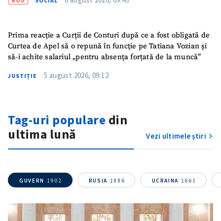
NOU
SOCIAL
TRIMITE ȘTIREA
Prima reacție a Curții de Conturi după ce a fost obligată de
Curtea de Apel să o repună în funcție pe Tatiana Vozian și
să-i achite salariul „pentru absența forțată de la muncă”
5 august 2026, 09:12
JUSTIȚIE
Tag-uri populare
din
ultima lună
Vezi ultimele știri
GUVERN
1902
RUSIA
1886
UCRAINA
1661