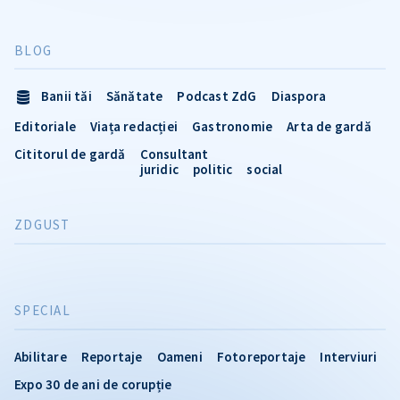
BLOG
Banii tăi
Sănătate
Podcast ZdG
Diaspora
Editoriale
Viața redacției
Gastronomie
Arta de gardă
Cititorul de gardă
Consultant
juridic
politic
social
ZDGUST
SPECIAL
Abilitare
Reportaje
Oameni
Fotoreportaje
Interviuri
Expo 30 de ani de corupție