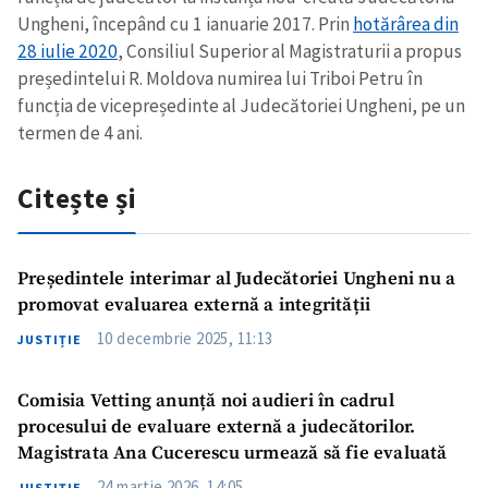
Ungheni, începând cu 1 ianuarie 2017. Prin
hotărârea din
28 iulie 2020
, Consiliul Superior al Magistraturii a propus
președintelui R. Moldova numirea lui Triboi Petru în
funcția de vicepreședinte al Judecătoriei Ungheni, pe un
termen de 4 ani.
Citește și
Președintele interimar al Judecătoriei Ungheni nu a
promovat evaluarea externă a integrității
10 decembrie 2025, 11:13
JUSTIȚIE
Comisia Vetting anunță noi audieri în cadrul
procesului de evaluare externă a judecătorilor.
Magistrata Ana Cucerescu urmează să fie evaluată
24 martie 2026, 14:05
JUSTIȚIE