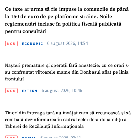
Ce taxe ar urma să fie impuse la comenzile de până
la 150 de euro de pe platforme străine. Noile
Mesajul știrei
+ Mesajul știrei
reglementări incluse în politica fiscală publicată
pentru consultări
CONTACT SURSĂ
6 august 2026, 14:54
NOU
ECONOMIC
Sursă anonimă
Nume
Nașteri premature și operații fără anestezie: cu ce orori s-
+ Numele meu
au confruntat viitoarele mame din Donbasul aflat pe linia
frontului
Email
+ Emailul meu
6 august 2026, 10:46
NOU
EXTERN
Telefon
+ Telefon personal
Tineri din întreaga țară au învățat cum să recunoască și să
Am citit și sunt de
combată dezinformarea în cadrul celei de-a doua ediții a
acord cu
politica de
Taberei de Reziliență Informațională
confidențialitate
.
6 august 2026, 09:43