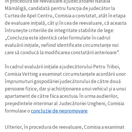
În procedura de reevaluare a judecătoarei Natalia
Mămăligă, candidată pentru funcția de judecător la
Curtea de Apel Centru, Comisia a constatat, atât în etapa
de evaluare inițială, cât și în cea de reevaluare, că aceasta
întrunește criteriile de integritate stabilite de lege:
„Concluzia este identică celei formulate în cadrul
evaluării inițiale, nefiind identificate circumstanțe noi
care să conducă la modificarea constatării anterioare”.
În cadrul evaluării inițiale a judecătorului Petru Triboi,
Comisia Vetting a examinat circumstanțele acordării unor
împrumuturi gospodăriei judecătorului de către două
persoane fizice, dar și achiziționarea unui vehicul și a unui
apartament de către fiica acestuia. În urma audierilor,
președintele interimar al Judecătoriei Ungheni, Comisia
formulase o
concluzie de nepromovare
.
Ulterior, în procedura de reevaluare, Comisia a examinat