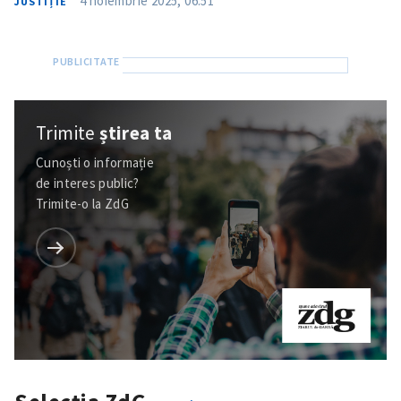
4 noiembrie 2025, 06:51
JUSTIȚIE
Trimite
știrea ta
Cunoști o informație
de interes public?
Trimite-o la ZdG
Trimite o informație
Despre ZdG
in English
на русском