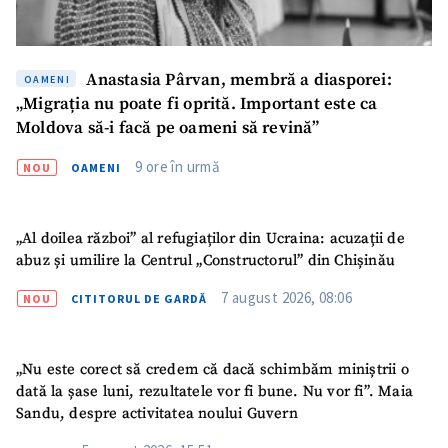
CONTACT SURSĂ
Sursă anonimă
Anastasia Pârvan, membră a diasporei:
OAMENI
Nume
+ Numele meu
„Migrația nu poate fi oprită. Important este ca
Moldova să-i facă pe oameni să revină”
Email
+ Emailul meu
9 ore în urmă
NOU
OAMENI
Telefon
+ Telefon personal
„Al doilea război” al refugiaților din Ucraina: acuzații de
Am citit și sunt de
abuz și umilire la Centrul „Constructorul” din Chișinău
acord cu
politica de
confidențialitate
.
7 august 2026, 08:06
NOU
CITITORUL DE GARDĂ
TRIMITE ȘTIREA
„Nu este corect să credem că dacă schimbăm miniștrii o
dată la șase luni, rezultatele vor fi bune. Nu vor fi”. Maia
Sandu, despre activitatea noului Guvern