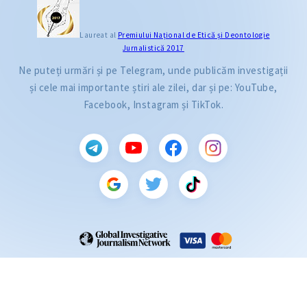
Laureat al
Premiului Naţional de Etică și Deontologie
Jurnalistică 2017
Ne puteți urmări și pe Telegram, unde publicăm investigații
și cele mai importante știri ale zilei, dar și pe: YouTube,
Facebook, Instagram și TikTok.
CITEȘTE
Citește articolul
ZdG este membru al rețelei globale a jurnaliștilor de investigație (GIJN).
2004—2026 © Ziarul de Gardă.
Toate drepturile rezervate.