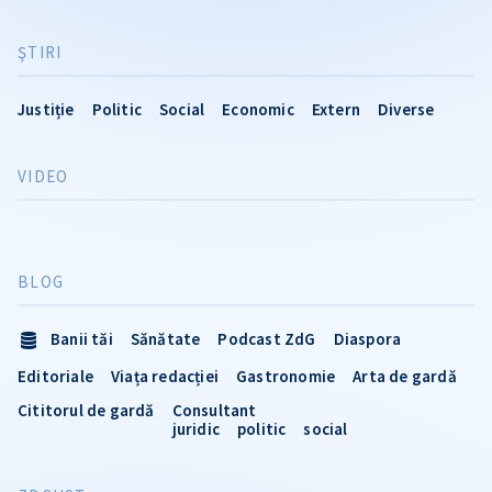
ŞTIRI
Justiție
Politic
Social
Economic
Extern
Diverse
VIDEO
BLOG
Banii tăi
Sănătate
Podcast ZdG
Diaspora
Editoriale
Viața redacției
Gastronomie
Arta de gardă
Cititorul de gardă
Consultant
juridic
politic
social