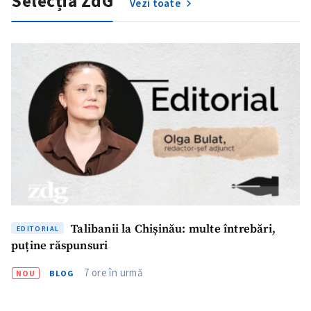
Selecția ZdG
Vezi toate
Talibanii la Chișinău: multe întrebări,
EDITORIAL
puține răspunsuri
7 ore în urmă
NOU
BLOG