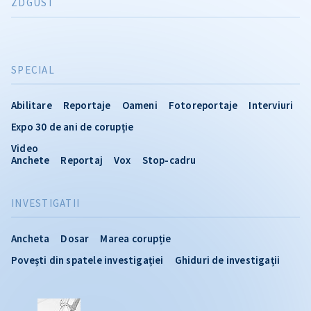
ZDGUST
SPECIAL
Abilitare
Reportaje
Oameni
Fotoreportaje
Interviuri
Expo 30 de ani de corupție
Video
Anchete
Reportaj
Vox
Stop-cadru
INVESTIGATII
Ancheta
Dosar
Marea corupție
Povești din spatele investigației
Ghiduri de investigații