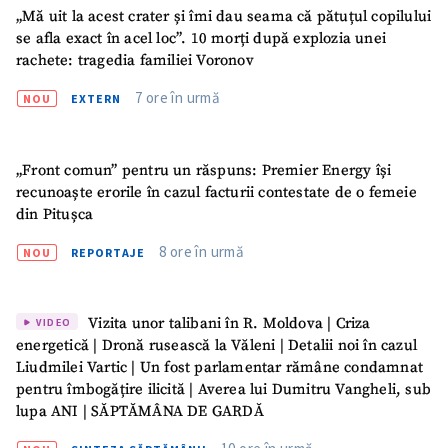
„Mă uit la acest crater și îmi dau seama că pătuțul copilului
se afla exact în acel loc”. 10 morți după explozia unei
rachete: tragedia familiei Voronov
7 ore în urmă
NOU
EXTERN
„Front comun” pentru un răspuns: Premier Energy își
recunoaște erorile în cazul facturii contestate de o femeie
din Pitușca
8 ore în urmă
NOU
REPORTAJE
Vizita unor talibani în R. Moldova | Criza
VIDEO
energetică | Dronă rusească la Văleni | Detalii noi în cazul
Liudmilei Vartic | Un fost parlamentar rămâne condamnat
pentru îmbogățire ilicită | Averea lui Dumitru Vangheli, sub
lupa ANI | SĂPTĂMÂNA DE GARDĂ