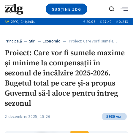
SUSȚINE ZDG
+6
Caută
+1
29
°C
, Chișinău
€
20.06
$
17.40
₽
0.213
Ştiri
+5
+3
Investigatii
Banii tăi
+4
Principală
—
Ştiri
—
Economic
— Proiect: Care vor fi sumele…
Video
+3
Proiect: Care vor fi sumele maxime
Special
și minime la compensații în
Blog
ZdGust
sezonul de încălzire 2025-2026.
Bugetul total pe care și-a propus
Guvernul să-l aloce pentru întreg
sezonul
2 decembrie 2025, 15:26
5980 viz.