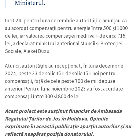
Ministerul.
În 2024, pentru luna decembrie autoritățile anunțau că
Trimite o informație
Despre ZdG
in English
на русском
au acordat compensații pentru energie între 500 și 1000
de lei, iar valoarea compensației medii va fi de circa 715
lei, a declarat ministrul anterior al Muncii și Protecției
Sociale, Alexei Buzu.
Atunci, autoritățile au recepționat, în luna decembrie
2024, peste 33 de solicitări de solicitări noi pentru
compensații, față de cele peste 700 de mii depuse
anterior. Pentru luna noiembrie 2023 au fost acordate
compensații între 300 și 800 de lei.
Acest proiect este susținut financiar de Ambasada
Regatului Țărilor de Jos în Moldova. Opiniile
exprimate în această publicație aparțin autorilor și nu
reflectă neapărat poziția donatorului.