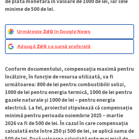
de plată monetară în valoare de 1000 de lei, iar cele
minime de 500 de lei.
Urmărește
ZdG
în Google News
Adaugă
ZdG
ca sursă preferată
Conform documentului, compensația maximă pentru
încălzire, în funcție de resursa utilizată, va fi
următoarea: 800 de lei pentru combustibilii solizi,
1000 de lei pentru energia termică, 1000 de lei pentru
gazele naturale și 1000 de lei – pentru energia
electrică.
La fel, proiectul stipulează că compensația
minimă pentru perioada noiembrie 2025 – martie
2026 va fi de 500 de lei. În cazul în care compensația
calculată este între 250 și 500 de lei, se aplică suma de
500 de lei. Dacă valoarea calculată este mai mică de