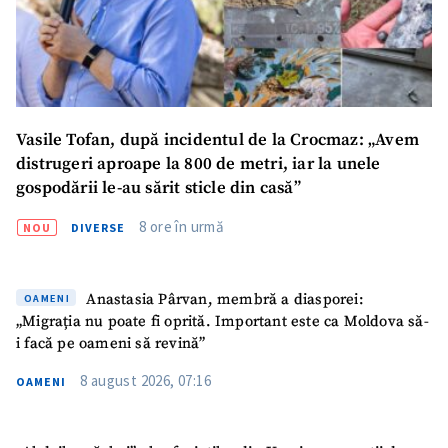
Vasile Tofan, după incidentul de la Crocmaz: „Avem
distrugeri aproape la 800 de metri, iar la unele
gospodării le-au sărit sticle din casă”
8 ore în urmă
NOU
DIVERSE
Anastasia Pârvan, membră a diasporei:
OAMENI
„Migrația nu poate fi oprită. Important este ca Moldova să-
i facă pe oameni să revină”
8 august 2026, 07:16
OAMENI