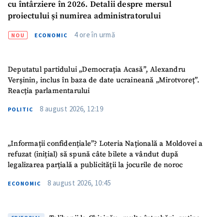
cu întârziere în 2026. Detalii despre mersul
Telefon
+ Telefon personal
proiectului și numirea administratorului
Am citit și sunt de
4 ore în urmă
NOU
ECONOMIC
acord cu
politica de
confidențialitate
.
Deputatul partidului „Democrația Acasă”, Alexandru
TRIMITE ȘTIREA
Verșinin, inclus în baza de date ucraineană „Mirotvoreț”.
Reacția parlamentarului
8 august 2026, 12:19
POLITIC
„Informații confidențiale”? Loteria Națională a Moldovei a
refuzat (inițial) să spună câte bilete a vândut după
legalizarea parțială a publicității la jocurile de noroc
8 august 2026, 10:45
ECONOMIC