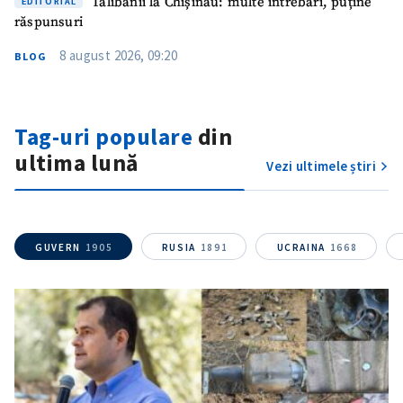
Talibanii la Chișinău: multe întrebări, puține
EDITORIAL
răspunsuri
8 august 2026, 09:20
BLOG
Tag-uri populare
din
ultima lună
Vezi ultimele știri
GUVERN
1905
RUSIA
1891
UCRAINA
1668
SUSȚINE