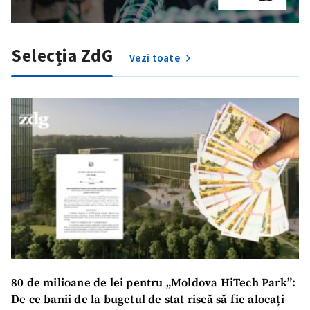
Fotografie
+ Încarcă imagine
Selecția ZdG
Vezi toate
Link media
+ Link media
Mesajul știrei
+ Mesajul știrei
CONTACT SURSĂ
Sursă anonimă
Nume
+ Numele meu
80 de milioane de lei pentru „Moldova HiTech Park”:
Email
+ Emailul meu
De ce banii de la bugetul de stat riscă să fie alocați