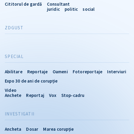
Cititorul de gardă
Consultant
juridic
politic
social
ZDGUST
SPECIAL
Abilitare
Reportaje
Oameni
Fotoreportaje
Interviuri
Expo 30 de ani de corupție
Video
Anchete
Reportaj
Vox
Stop-cadru
INVESTIGATII
Ancheta
Dosar
Marea corupție