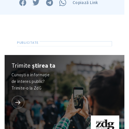
Copiază Link
Trimite
știrea ta
Cunoști o informație
de interes public?
Trimite-o la ZdG
ȘTIREA MEA
Titlu știre
+ Adaugă titlu