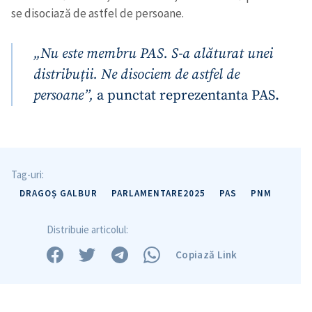
se disociază de astfel de persoane.
„Nu este membru PAS. S-a alăturat unei
distribuții. Ne disociem de astfel de
Trimite o informație
Despre ZdG
in English
на русском
persoane”,
a punctat reprezentanta PAS.
Tag-uri:
DRAGOȘ GALBUR
PARLAMENTARE2025
PAS
PNM
Distribuie articolul:
Copiază Link