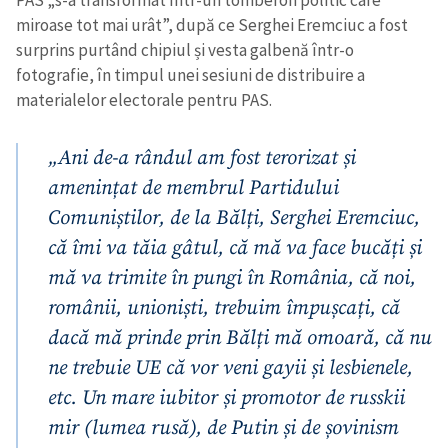
PAS „s-a transformat într-un tomberon politic care
miroase tot mai urât”, după ce Serghei Eremciuc a fost
surprins purtând chipiul și vesta galbenă într-o
fotografie, în timpul unei sesiuni de distribuire a
materialelor electorale pentru PAS.
„Ani de-a rândul am fost terorizat și
amenințat de membrul Partidului
Comuniștilor, de la Bălți, Serghei Eremciuc,
că îmi va tăia gâtul, că mă va face bucăți și
mă va trimite în pungi în România, că noi,
românii, unioniști, trebuim împușcați, că
dacă mă prinde prin Bălți mă omoară, că nu
ne trebuie UE că vor veni gayii și lesbienele,
etc. Un mare iubitor și promotor de russkii
mir (lumea rusă), de Putin și de șovinism