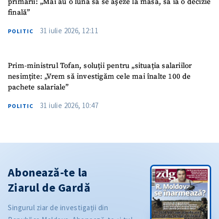
primării: „Mai au o lună să se așeze la masă, să ia o decizie
finală”
31 iulie 2026, 12:11
POLITIC
Prim-ministrul Tofan, soluții pentru „situația salariilor
nesimțite: „Vrem să investigăm cele mai înalte 100 de
pachete salariale”
31 iulie 2026, 10:47
POLITIC
Abonează-te la
Ziarul de Gardă
Singurul ziar de investigații din