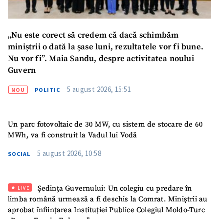
„Nu este corect să credem că dacă schimbăm
miniștrii o dată la șase luni, rezultatele vor fi bune.
Nu vor fi”. Maia Sandu, despre activitatea noului
Guvern
5 august 2026, 15:51
NOU
POLITIC
Un parc fotovoltaic de 30 MW, cu sistem de stocare de 60
MWh, va fi construit la Vadul lui Vodă
5 august 2026, 10:58
SOCIAL
Ședința Guvernului: Un colegiu cu predare în
LIVE
limba română urmează a fi deschis la Comrat. Miniștrii au
aprobat înființarea Instituției Publice Colegiul Moldo-Turc
SUSȚINE