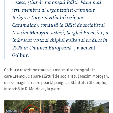
rusesc, știut de tot orașul Bălți. Până mai
ieri, membru al organizației criminale
Bulgaru (organizația lui Grigore
Caramalac), condusă la Bălți de socialistul
Maxim Moroșan, astăzi, Serghei Eremciuc, a
îmbrăcat vesta și chipiul galben și ne duce în
2028 în Uniunea Europeană”
, a acuzat
Galbur.
Galbur a însoțit postarea cu mai multe fotografii în
care Eremciuc apare alături de socialistul Maxim Moroșan,
dar și imagini în care poartă panglica Sfântului Gheorghe,
interzisă în R. Moldova, la piept.