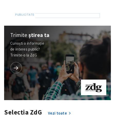
Trimite
știrea ta
Cunoști o informație
de interes public?
Trimite-o la ZdG
Selecția ZdG
Vezi toate