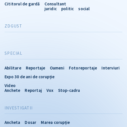
Cititorul de gardă
Consultant
juridic
politic
social
ZDGUST
SPECIAL
Abilitare
Reportaje
Oameni
Fotoreportaje
Interviuri
Expo 30 de ani de corupție
Video
Anchete
Reportaj
Vox
Stop-cadru
INVESTIGATII
Ancheta
Dosar
Marea corupție