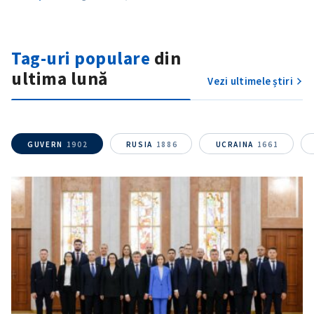
CONTACT SURSĂ
Tag-uri populare
din
Sursă anonimă
ultima lună
Vezi ultimele știri
Nume
+ Numele meu
Email
+ Emailul meu
GUVERN
1902
RUSIA
1886
UCRAINA
1661
Telefon
+ Telefon personal
Am citit și sunt de
acord cu
politica de
confidențialitate
.
TRIMITE ȘTIREA