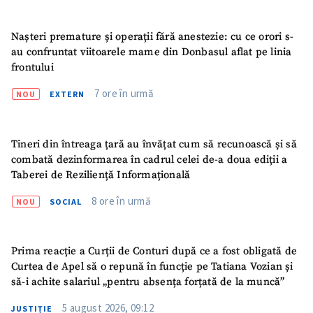
Nașteri premature și operații fără anestezie: cu ce orori s-
au confruntat viitoarele mame din Donbasul aflat pe linia
frontului
7 ore în urmă
NOU
EXTERN
ȘTIREA MEA
Tineri din întreaga țară au învățat cum să recunoască și să
Titlu știre
+ Adaugă titlu
combată dezinformarea în cadrul celei de-a doua ediții a
Taberei de Reziliență Informațională
Fotografie
+ Încarcă imagine
8 ore în urmă
NOU
SOCIAL
Link media
+ Link media
Prima reacție a Curții de Conturi după ce a fost obligată de
Curtea de Apel să o repună în funcție pe Tatiana Vozian și
să-i achite salariul „pentru absența forțată de la muncă”
Mesajul știrei
+ Mesajul știrei
5 august 2026, 09:12
JUSTIȚIE