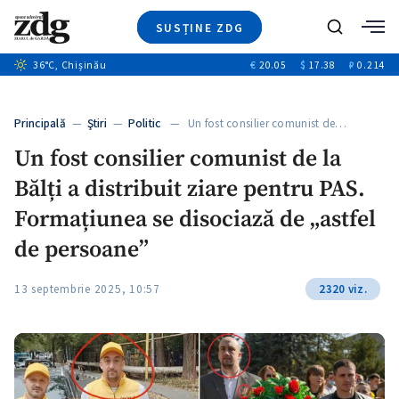
SUSȚINE ZDG
+4
Caută
+2
36
°C
, Chișinău
€
20.05
$
17.38
₽
0.214
Ştiri
+10
+6
Investigatii
Banii tăi
+6
Principală
—
Ştiri
—
Politic
— Un fost consilier comunist de…
Video
Un fost consilier comunist de la
Special
Bălți a distribuit ziare pentru PAS.
Blog
+1
ZdGust
Formațiunea se disociază de „astfel
de persoane”
13 septembrie 2025, 10:57
2320 viz.