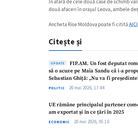
În afară de cele două case de schimb val
două afaceri în oraşul Leova, ambele deț
Ancheta Rise Moldova poate fi citită
AICI
Citește și
FIP.AM. Un fost deputat român
UPDATE
să o acuze pe Maia Sandu că i-a propu
Sebastian Ghiță: „Nu va fi președint
20 mai 2026, 17:44
POLITIC
UE rămâne principalul partener come
am exportat și în ce țări în 2025
20 mai 2026, 05:10
ECONOMIC