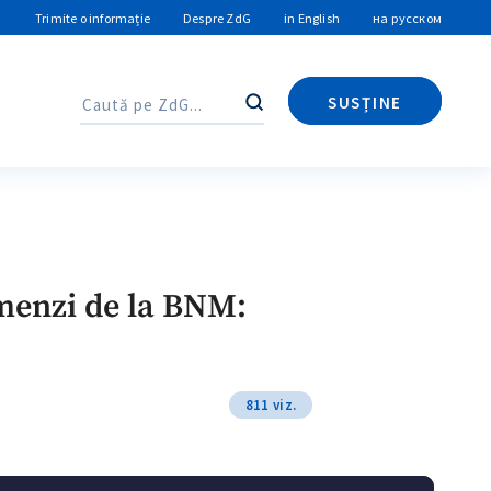
Trimite o informație
Despre ZdG
in English
на русском
SUSȚINE
Caută
Caută
amenzi de la BNM:
811 viz.