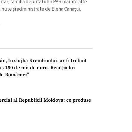
utar, familia deputatului PAS mai are alte
inute și administrate de Elena Canațui.
.
, în slujba Kremlinului: ar fi trebuit
s 150 de mii de euro. Reacția lui
ele României”
rcial al Republicii Moldova: ce produse