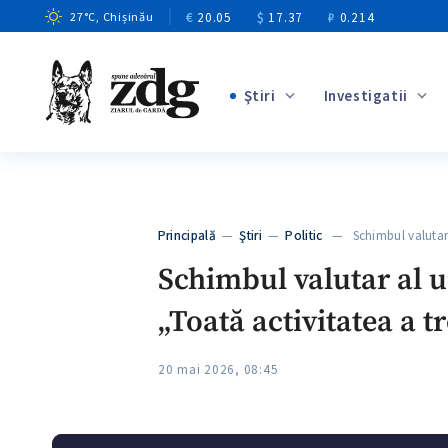
€
20.05
$
17.37
₽
0.214
27
°C
, Chișinău
Ştiri
Investigatii
+1
+8
+3
Principală
—
Ştiri
—
Politic
— Schimbul valutar 
+2
Schimbul valutar al u
„Toată activitatea a t
20 mai 2026, 08:45