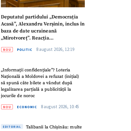
Deputatul partidului „Democrația
Acasă”, Alexandru Verșinin, inclus în
baza de date ucraineană
„Mirotvoreț”. Reacția
parlamentarului
8 august 2026, 12:19
NOU
POLITIC
„Informații confidențiale”? Loteria
Națională a Moldovei a refuzat (inițial)
să spună câte bilete a vândut după
legalizarea parțială a publicității la
jocurile de noroc
8 august 2026, 10:45
NOU
ECONOMIC
meu
Talibanii la Chișinău: multe
EDITORIAL