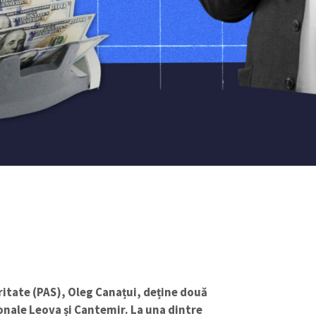
ritate (PAS), Oleg Canațui, deține două
onale Leova și Cantemir. La una dintre