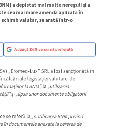
BNM) a depistat mai multe nereguli și a
Este cea mai mare amendă aplicată în
 schimb valutar, se arată într-o
Adaugă
ZdG
ca sursă preferată
SV) „Eromed-Lux” SRL a fost sancționată în
ncălcări ale legislației valutare: de
nformațiilor la BNM”,
la
„utilizarea
tății”
și
„lipsa unor documente obligatorii
ce se referă la
„notificarea BNM privind
te în documentele anexate la cererea de