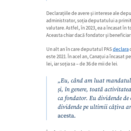
Link media
Declarațiile de avere și interese ale dep
administrator, soția deputatului a primi
valutare. Astfel, în 2023, ea a încasat în
Aceasta chiar dacă fondator și beneficiar
Mesajul știrei
Un alt an în care deputatul PAS
declara
d
este 2021. În acel an, Canațui a încasat 
lei, iar soția sa – de 36 de mii de lei.
„Eu, când am luat mandatul
și, în genere, toată activitat
ca fondator. Eu dividende de
dividende pe ultimii câțiva an
acesta.