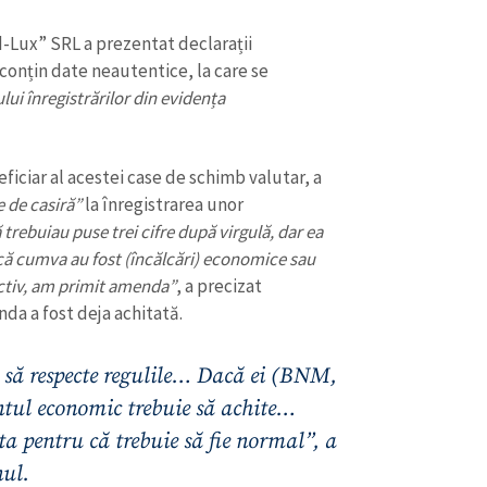
-Lux” SRL a prezentat declarații
conțin date neautentice, la care se
ui înregistrărilor din evidența
iciar al acestei case de schimb valutar, a
 de casiră”
la înregistrarea unor
trebuiau puse trei cifre după virgulă, dar ea
ă cumva au fost (încălcări) economice sau
ectiv, am primit amenda”
, a precizat
da a fost deja achitată.
CONTACT SURSĂ
 să respecte regulile… Dacă ei (BNM,
Sursă anonimă
+ Adaugă titlu
entul economic trebuie să achite…
Nume
+ Numele 
a pentru că trebuie să fie normal”, a
+ Încarcă imagine
nul.