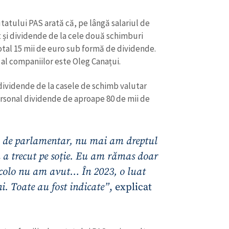
Email
+ Emailul 
+ Link media
utatului PAS arată că, pe lângă salariul de
Telefon
+ Telefon pe
t și dividende de la cele două schimburi
 total 15 mii de euro sub formă de dividende.
Am citit și sunt de ac
 al companiilor este Oleg Canațui.
+ Mesajul știrei
confidențialitate
.
ividende de la casele de schimb valutar
TRIMITE ȘT
personal dividende de aproape 80 de mii de
 de parlamentar, nu mai am dreptul
ea a trecut pe soție. Eu am rămas doar
 colo nu am avut… În 2023, o luat
i. Toate au fost indicate”
, explicat