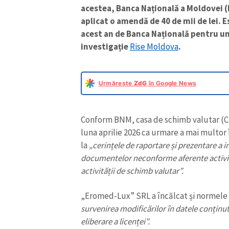
acestea, Banca Națională a Moldovei (
aplicat o amendă de 40 de mii de lei. 
acest an de Banca Națională pentru un
investigație
Rise Moldova
.
Urmărește
ZdG
în Google News
Conform BNM, casa de schimb valutar (C
luna aprilie 2026 ca urmare a mai multor î
la
„cerințele de raportare și prezentare a i
documentelor neconforme aferente activi
activității de schimb valutar”.
„Eromed-Lux” SRL a încălcat și normele 
survenirea modificărilor în datele conținu
eliberare a licenței”.