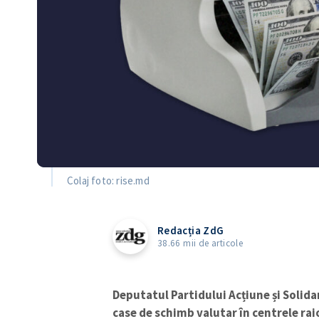
Colaj foto: rise.md
Redacția ZdG
38.66 mii de articole
Deputatul Partidului Acțiune și Solida
case de schimb valutar în centrele rai