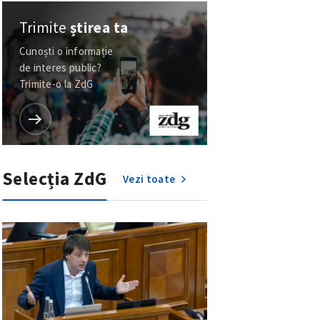
Trimite
știrea ta
Cunoști o informație
de interes public?
Trimite-o la ZdG
Selecția ZdG
Vezi toate