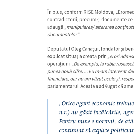
În plus, conform RISE Moldova, „Eromed
contradictorii, precum și documente ce 
adaugă
„manipularea/ alterarea conținutul
documentelor”.
Deputatul Oleg Canațui, fondator și benef
explicat situația creată prin
„erori admise
operațiuni.
„De exemplu, la rubla rusească 
punea două cifre…. Eu m-am interesat dac
financiare, dar nu am văzut acolo şi, resp
parlamentarul. Acesta a adăugat că amen
ȘTIREA MEA
„Orice agent economic trebuie
Titlu știre
n.r.) au găsit încălcările, ag
Pentru mine e normal, de atât
Fotografie
continuat să explice politicia