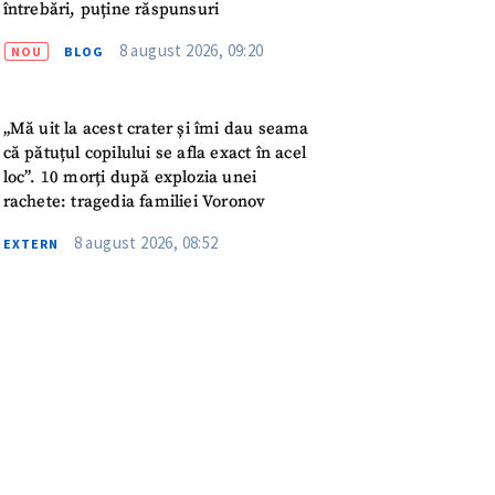
meu
întrebări, puține răspunsuri
8 august 2026, 09:20
NOU
BLOG
rsonal
ord cu
politica de
„Mă uit la acest crater și îmi dau seama
că pătuțul copilului se afla exact în acel
loc”. 10 morți după explozia unei
IREA
rachete: tragedia familiei Voronov
8 august 2026, 08:52
EXTERN