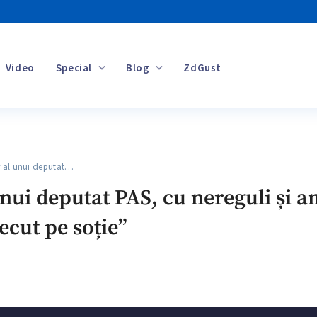
Video
Special
Blog
ZdGust
Banii tăi
al unui deputat…
nui deputat PAS, cu nereguli și 
recut pe soție”