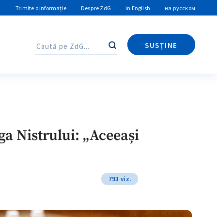
Trimite o informație
Despre ZdG
in English
на русском
SUSȚINE
Caută
Caută
a Nistrului: „Aceeași
793 viz.