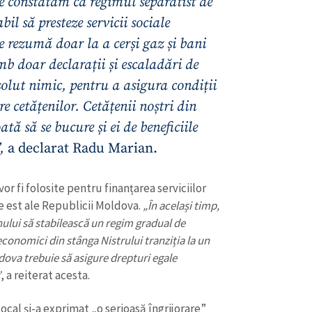
te constatăm că regimul separatist de
bil să presteze servicii sociale
se rezumă doar la a cerși gaz și bani
mb doar declarații și escaladări de
olut nimic, pentru a asigura condiții
e cetățenilor. Cetățenii noștri din
tă să se bucure și ei de beneficiile
”,
a declarat Radu Marian.
r fi folosite pentru finanțarea serviciilor
e est ale Republicii Moldova.
„În același timp,
CONTACT SURSĂ
nului să stabilească un regim gradual de
conomici din stânga Nistrului tranziția la un
Sursă anonimă
+ Adaugă titlu
dova trebuie să asigure drepturi egale
”
, a reiterat acesta.
Nume
+ Numele 
+ Încarcă imagine
 local și-a exprimat „o serioasă îngrijorare”