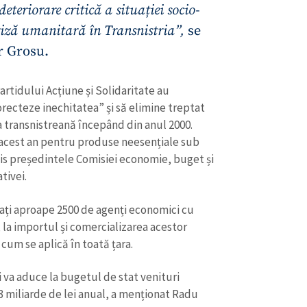
eteriorare critică a situației socio-
criză umanitară în Transnistria”,
se
r Grosu.
artidului Acțiune și Solidaritate au
orecteze inechitatea” și să elimine treptat
a transnistreană începând din anul 2000.
în acest an pentru produse neesențiale sub
is președintele Comisiei economie, buget și
tivei.
rați aproape 2500 de agenți economici cu
, la importul și comercializarea acestor
l cum se aplică în toată țara.
va aduce la bugetul de stat venituri
 miliarde de lei anual, a menționat Radu