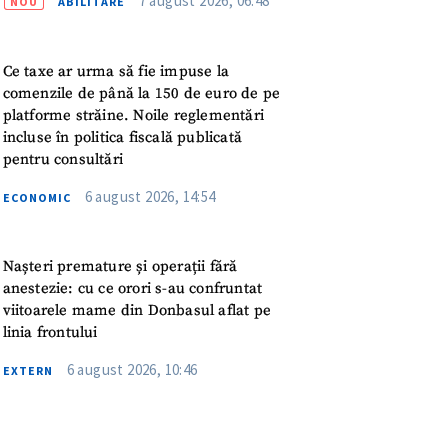
7 august 2026, 06:48
NOU
ABILITARE
meu
rsonal
Ce taxe ar urma să fie impuse la
comenzile de până la 150 de euro de pe
ord cu
politica de
platforme străine. Noile reglementări
incluse în politica fiscală publicată
pentru consultări
IREA
6 august 2026, 14:54
ECONOMIC
Nașteri premature și operații fără
anestezie: cu ce orori s-au confruntat
viitoarele mame din Donbasul aflat pe
linia frontului
6 august 2026, 10:46
EXTERN