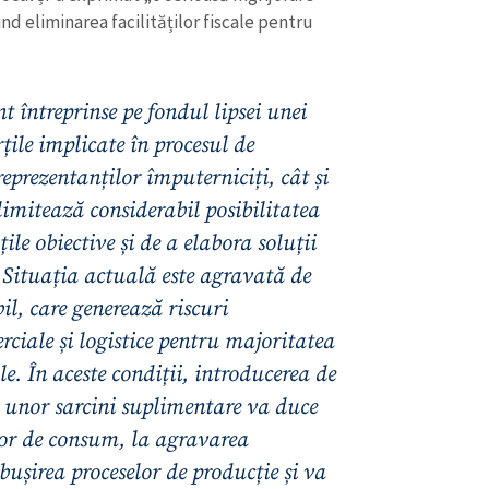
Email
+ Emailul 
ind eliminarea facilităților fiscale pentru
+ Link media
Telefon
+ Telefon pe
t întreprinse pe fondul lipsei unei
Am citit și sunt de ac
+ Mesajul știrei
confidențialitate
.
țile implicate în procesul de
reprezentanților împuterniciți, cât și
TRIMITE ȘT
limitează considerabil posibilitatea
țile obiective și de a elabora soluții
) Situația actuală este agravată de
il, care generează riscuri
ciale și logistice pentru majoritatea
e. În aceste condiții, introducerea de
 unor sarcini suplimentare va duce
ilor de consum, la agravarea
ăbușirea proceselor de producție și va