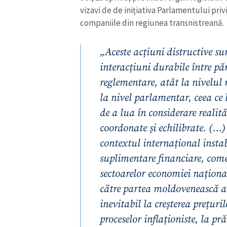
vizavi de de inițiativa Parlamentului priv
Link media
companiile din regiunea transnistreană.
„Aceste acțiuni distructive sun
Mesajul știrei
interacțiuni durabile între păr
reglementare, atât la nivelul 
la nivel parlamentar, ceea ce 
de a lua în considerare realită
coordonate și echilibrate. (…
contextul internațional instab
suplimentare financiare, comer
sectoarelor economiei național
către partea moldovenească a
inevitabil la creșterea prețur
proceselor inflaționiste, la pr