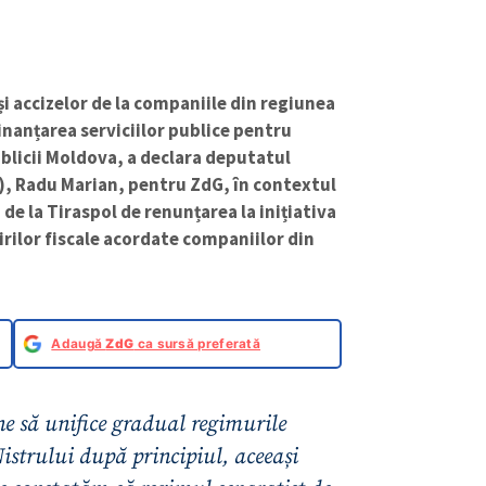
și accizelor de la companiile din regiunea
finanțarea serviciilor publice pentru
ublicii Moldova, a declara deputatul
S), Radu Marian, pentru ZdG, în contextul
e la Tiraspol de renunțarea la inițiativa
rilor fiscale acordate companiilor din
Adaugă
ZdG
ca sursă preferată
ne să unifice gradual regimurile
istrului după principiul, aceeași