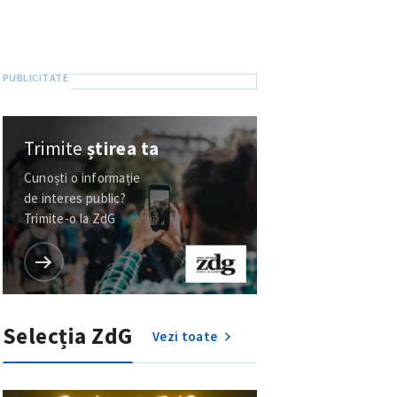
Trimite
știrea ta
Cunoști o informație
de interes public?
Trimite-o la ZdG
Selecția ZdG
Vezi toate