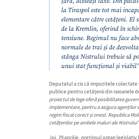
țară, aceleași taxe. Din păca
la Tiraspol este tot mai incapa
elementare către cetățeni. El 
de la Kremlin, oferind în schi
tensiune. Regimul nu face abs
normale de trai și de dezvoltar
stânga Nistrului trebuie să poa
unui stat funcțional și viabil
Deputatul a zis că impozitele colectate vo
publice pentru cetățenii din raioanele d
ȘTIREA MEA
proiectul de lege oferă posibilitatea guver
implementare, pentru a asigura agenților e
Titlu știre
regim fiscal corect și onest. Republica Mol
cetățenilor pe ambele maluri ale Nistrului
Fotografie
Joi, 29 aprilie, pretinsul organ legislativ