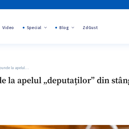
Video
Special
Blog
ZdGust
+1
Banii tăi
+1
unde la apelul…
+1
la apelul „deputaților” din stâng
+1