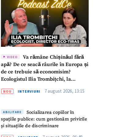
Va rămâne Chișinăul fără
VIDEO
apă? De ce seacă râurile în Europa și
de ce trebuie să economisim?
Ecologistul Ilia Trombițchi, la
Podcast ZdCe
7 august 2026, 13:15
NOU
INTERVIURI
Socializarea copiilor în
ABILITARE
spațiile publice: cum gestionăm privirile
meu
și situațiile de discriminare