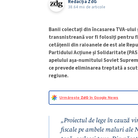
Redacția ZdG
38.64 mii de articole
Banii colectați din încasarea TVA-ului 
transnistreană vor fi folosiți pentru 
cetățenii din raioanele de est ale Rep
Partidului Acțiune și Solidaritate (PA
apelului așa-numitului Soviet Suprem d
ce prevede eliminarea treptată a scuti
regiune.
Urmărește
ZdG
în Google News
„Proiectul de lege în cauză vi
fiscale pe ambele maluri ale N