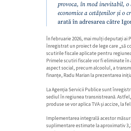
provoca, în mod inevitabil, o d
economice a cetățenilor și o 
arată în adresarea către Igo
În februarie 2026, mai mulți deputați ai P
înregistrat un proiect de lege care „să c
scutirile fiscale aplicate pentru regiune
Primele scutiri fiscale vor fi eliminate 
aspect social, precum alcoolul, a transm
finanțe, Radu Marian la prezentarea iniția
La Agenția Servicii Publice sunt înregist
sediul în regiunea transnistreană. Astfel
produse se vor aplica TVA și accize, la fe
Implementarea integrală acestor măsuri 
suplimentare estimate la aproximativ 3,3