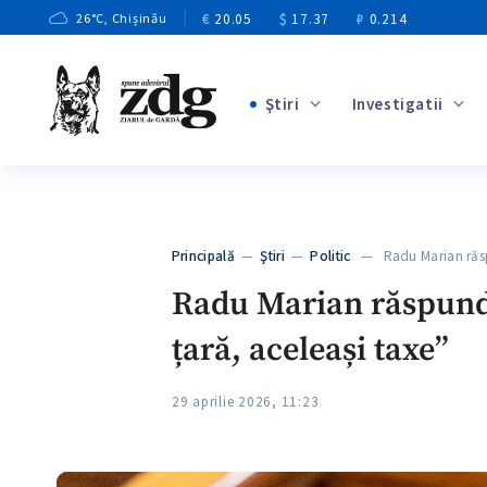
€
20.05
$
17.37
₽
0.214
26
°C
, Chișinău
Ştiri
Investigatii
+3
+1
+9
+4
Principală
—
Ştiri
—
Politic
— Radu Marian răsp
+5
Radu Marian răspunde 
țară, aceleași taxe”
29 aprilie 2026, 11:23