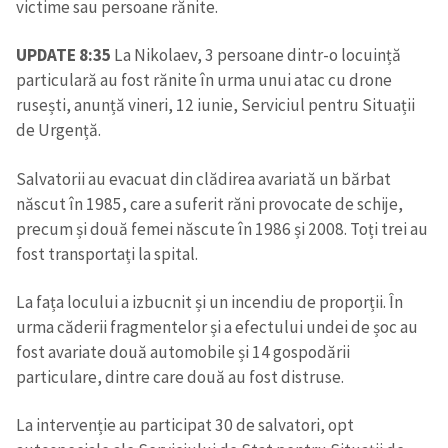
victime sau persoane rănite.
UPDATE 8:35
La Nikolaev, 3 persoane dintr-o locuință
particulară au fost rănite în urma unui atac cu drone
rusești, anunță vineri, 12 iunie, Serviciul pentru Situații
de Urgență.
Salvatorii au evacuat din clădirea avariată un bărbat
născut în 1985, care a suferit răni provocate de schije,
precum și două femei născute în 1986 și 2008. Toți trei au
fost transportați la spital.
La fața locului a izbucnit și un incendiu de proporții. În
urma căderii fragmentelor și a efectului undei de șoc au
fost avariate două automobile și 14 gospodării
particulare, dintre care două au fost distruse.
La intervenție au participat 30 de salvatori, opt