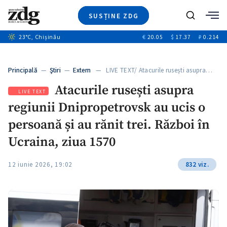
SUSȚINE ZDG
+4
Caută
+1
23
°C
, Chișinău
€
20.05
$
17.37
₽
0.214
Ştiri
+13
+11
Investigatii
Banii tăi
+3
Principală
—
Ştiri
—
Extern
— LIVE TEXT/ Atacurile rusești asupra…
Video
Atacurile rusești asupra
Special
LIVE TEXT
regiunii Dnipropetrovsk au ucis o
Blog
+1
ZdGust
persoană și au rănit trei. Război în
Ucraina, ziua 1570
12 iunie 2026, 19:02
832 viz.