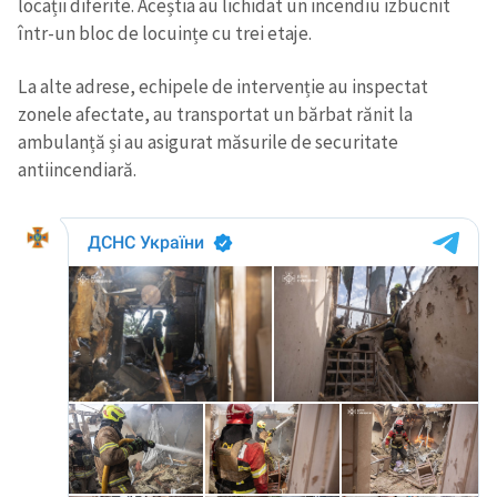
locații diferite. Aceștia au lichidat un incendiu izbucnit
într-un bloc de locuințe cu trei etaje.
La alte adrese, echipele de intervenție au inspectat
zonele afectate, au transportat un bărbat rănit la
ambulanță și au asigurat măsurile de securitate
antiincendiară.
Trimite o informație
Despre ZdG
in English
на русском