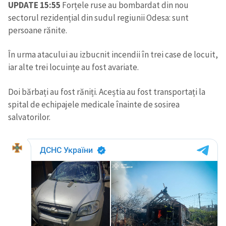
UPDATE 15:55
Forțele ruse au bombardat din nou
sectorul rezidențial din sudul regiunii Odesa: sunt
persoane rănite.
În urma atacului au izbucnit incendii în trei case de locuit,
iar alte trei locuințe au fost avariate.
Doi bărbați au fost răniți. Aceștia au fost transportați la
spital de echipajele medicale înainte de sosirea
salvatorilor.