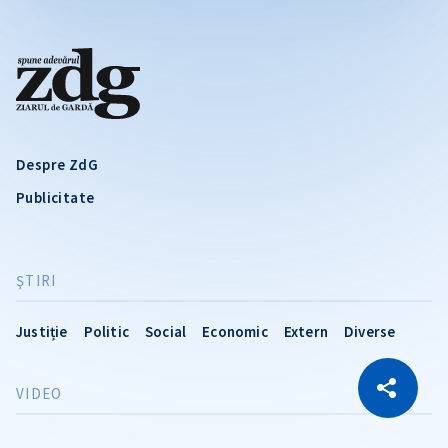
Despre ZdG
Publicitate
ŞTIRI
Justiție
Politic
Social
Economic
Extern
Diverse
CITEȘTE
VIDEO
Citește articolul
Copiază Link