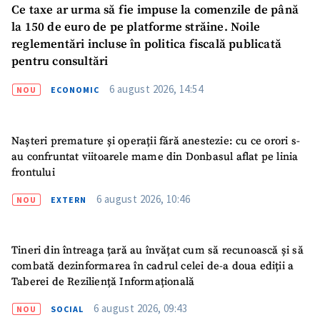
Ce taxe ar urma să fie impuse la comenzile de până
la 150 de euro de pe platforme străine. Noile
reglementări incluse în politica fiscală publicată
pentru consultări
6 august 2026, 14:54
NOU
ECONOMIC
Nașteri premature și operații fără anestezie: cu ce orori s-
au confruntat viitoarele mame din Donbasul aflat pe linia
frontului
6 august 2026, 10:46
NOU
EXTERN
Tineri din întreaga țară au învățat cum să recunoască și să
combată dezinformarea în cadrul celei de-a doua ediții a
Taberei de Reziliență Informațională
6 august 2026, 09:43
NOU
SOCIAL