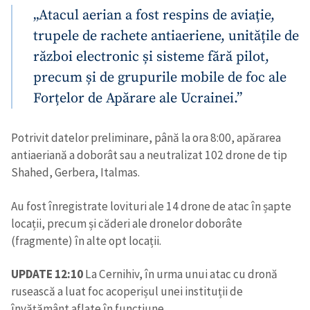
„Atacul aerian a fost respins de aviație,
trupele de rachete antiaeriene, unitățile de
război electronic și sisteme fără pilot,
precum și de grupurile mobile de foc ale
Forțelor de Apărare ale Ucrainei.”
Potrivit datelor preliminare, până la ora 8:00, apărarea
antiaeriană a doborât sau a neutralizat 102 drone de tip
Shahed, Gerbera, Italmas.
Au fost înregistrate lovituri ale 14 drone de atac în șapte
locații, precum și căderi ale dronelor doborâte
(fragmente) în alte opt locații.
UPDATE 12:10
La Cernihiv, în urma unui atac cu dronă
rusească a luat foc acoperișul unei instituții de
învățământ aflate în funcțiune