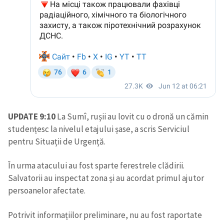
CONTACT SURSĂ
Sursă anonimă
Nume
+ Numele meu
Email
+ Emailul meu
UPDATE 9:10
La Sumî, rușii au lovit cu o dronă un cămin
Telefon
+ Telefon personal
studențesc la nivelul etajului șase, a scris Serviciul
pentru Situații de Urgență.
Am citit și sunt de
acord cu
politica de
confidențialitate
.
În urma atacului au fost sparte ferestrele clădirii.
Salvatorii au inspectat zona și au acordat primul ajutor
TRIMITE ȘTIREA
persoanelor afectate.
Potrivit informațiilor preliminare, nu au fost raportate