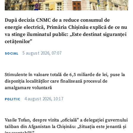
După decizia CNMC de a reduce consumul de
energie electrică, Primăria Chișinău explică de ce nu
va stinge iluminatul public: „Este destinat siguranței
cetățenilor”
5 august 2026, 07:07
SOCIAL
Stimulente în valoare totală de 6,5 miliarde de lei, puse la
dispoziția localităților care finalizează procesul de
amalgamare voluntară
4 august 2026, 10:17
POLITIC
Vasile Tofan, despre vizita „oficială” a delegației guvernului
taliban din Afganistan la Chișinău: „Situația este jenantă și