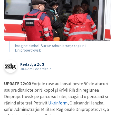
Imagine simbol. Sursa: Administrația regiunii
Dnipropetrovsk
Redacția ZdG
38.62 mii de articole
UPDATE 22:00
Forțele ruse au lansat peste 50 de atacuri
asupra districtelor Nikopol și Krîvîi Rih din regiunea
Dnipropetrovsk pe parcursul zilei, ucigând o persoană și
rănind alte trei. Potrivit
Ukrinform
, Oleksandr Hanzha,
șeful Administrației Militare Regionale Dnipropetrovsk, a