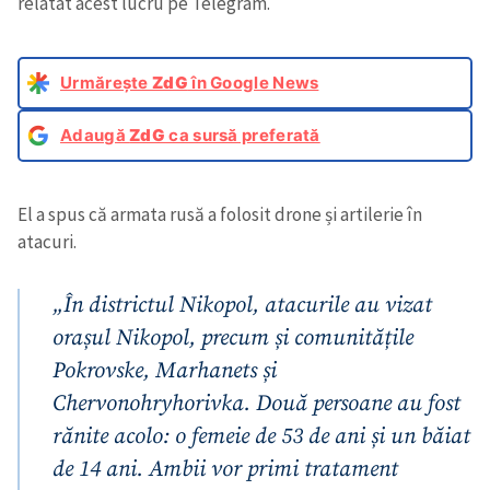
relatat acest lucru pe Telegram.
Urmărește
ZdG
în Google News
Adaugă
ZdG
ca sursă preferată
El a spus că armata rusă a folosit drone și artilerie în
atacuri.
„În districtul Nikopol, atacurile au vizat
orașul Nikopol, precum și comunitățile
Pokrovske, Marhanets și
Chervonohryhorivka. Două persoane au fost
rănite acolo: o femeie de 53 de ani și un băiat
de 14 ani. Ambii vor primi tratament