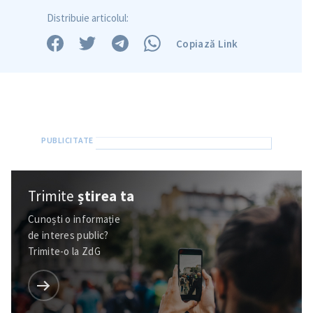
Distribuie articolul:
Copiază Link
Trimite
știrea ta
Cunoști o informație
de interes public?
Trimite-o la ZdG