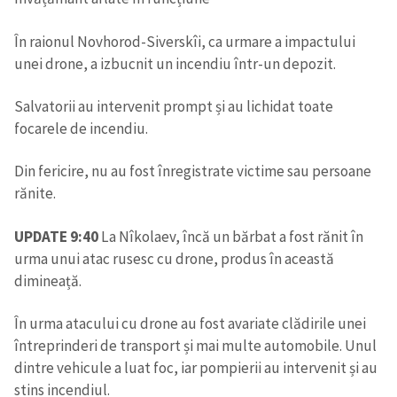
În raionul Novhorod-Siverskîi, ca urmare a impactului
unei drone, a izbucnit un incendiu într-un depozit.
Salvatorii au intervenit prompt și au lichidat toate
focarele de incendiu.
Din fericire, nu au fost înregistrate victime sau persoane
rănite.
UPDATE 9:40
La Nîkolaev, încă un bărbat a fost rănit în
urma unui atac rusesc cu drone, produs în această
dimineață.
În urma atacului cu drone au fost avariate clădirile unei
întreprinderi de transport și mai multe automobile. Unul
dintre vehicule a luat foc, iar pompierii au intervenit și au
stins incendiul.