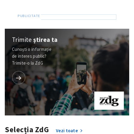
Trimite
știrea ta
Cunoști o informație
de interes public?
Trimite-o la ZdG
Selecția ZdG
Vezi toate