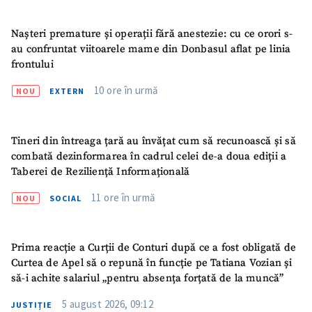
Nașteri premature și operații fără anestezie: cu ce orori s-
Fotografie
+ Încarcă imagine
au confruntat viitoarele mame din Donbasul aflat pe linia
frontului
Link media
+ Link media
10 ore în urmă
NOU
EXTERN
Tineri din întreaga țară au învățat cum să recunoască și să
Mesajul știrei
+ Mesajul știrei
combată dezinformarea în cadrul celei de-a doua ediții a
Taberei de Reziliență Informațională
CONTACT SURSĂ
11 ore în urmă
NOU
SOCIAL
Sursă anonimă
Nume
+ Numele meu
Prima reacție a Curții de Conturi după ce a fost obligată de
Curtea de Apel să o repună în funcție pe Tatiana Vozian și
să-i achite salariul „pentru absența forțată de la muncă”
Email
+ Emailul meu
5 august 2026, 09:12
JUSTIȚIE