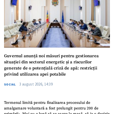
Guvernul anunță noi măsuri pentru gestionarea
situației din sectorul energetic și a riscurilor
generate de o potențială criză de apă: restricții
privind utilizarea apei potabile
3 august 2026, 14:39
SOCIAL
Termenul limită pentru finalizarea procesului de
amalgamare voluntară a fost prelungit pentru 200 de
primării: „Mai au o lună să se așeze la masă, să ia o decizie