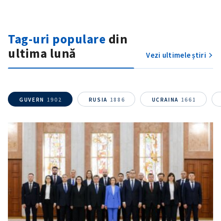
Telefon
+ Telefon personal
Am citit și sunt de
Tag-uri populare
din
acord cu
politica de
ultima lună
confidențialitate
.
Vezi ultimele știri
TRIMITE ȘTIREA
GUVERN
1902
RUSIA
1886
UCRAINA
1661