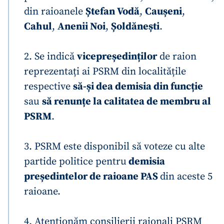
din raioanele
Ștefan Vodă
,
Caușeni
,
Cahul
,
Anenii Noi
,
Șoldănești
.
2. Se indică
vicepreședinților
de raion
reprezentați ai PSRM din localitățile
respective
să-și dea demisia din funcție
sau
să renunțe la calitatea de membru al
PSRM
.
3. PSRM este disponibil să voteze cu alte
partide politice pentru
demisia
președintelor de raioane PAS
din aceste 5
raioane.
4. Atenționăm consilierii raionali PSRM