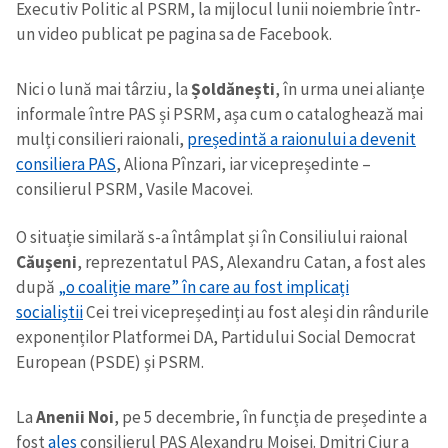
Executiv Politic al PSRM, la mijlocul lunii noiembrie într-
un video publicat pe pagina sa de Facebook.
Nici o lună mai târziu, la
Șoldănești
, în urma unei alianțe
informale între PAS și PSRM, așa cum o cataloghează mai
mulți consilieri raionali,
președintă a raionului a devenit
consiliera PAS
, Aliona Pînzari, iar vicepreședinte –
consilierul PSRM, Vasile Macovei.
O situație similară s-a întâmplat și în Consiliului raional
Căușeni
, reprezentatul PAS, Alexandru Catan, a fost ales
după
„o coaliție mare” în care au fost implicați
socialiștii
Cei trei vicepreședinți au fost aleși din rândurile
exponenților Platformei DA, Partidului Social Democrat
European (PSDE) și PSRM.
La
Anenii Noi
, pe 5 decembrie, în funcția de președinte a
fost
ales
consilierul PAS Alexandru Moisei. Dmitri Ciur a