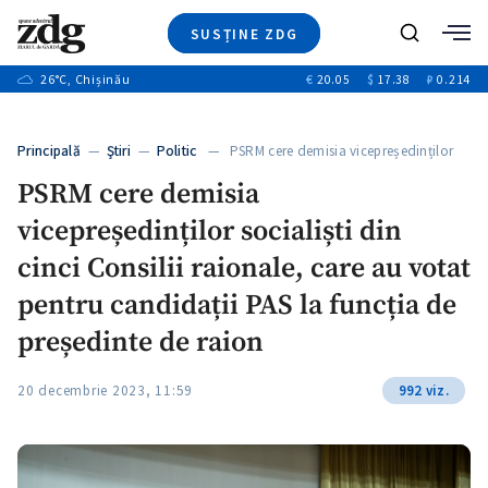
SUSȚINE ZDG
+4
Caută
+1
26
°C
, Chișinău
€
20.05
$
17.38
₽
0.214
Ştiri
+13
+10
Investigatii
Banii tăi
+3
Principală
—
Ştiri
—
Politic
— PSRM cere demisia vicepreședinților
Video
socialiști…
PSRM cere demisia
Special
vicepreședinților socialiști din
Blog
+1
ZdGust
cinci Consilii raionale, care au votat
pentru candidații PAS la funcția de
președinte de raion
20 decembrie 2023, 11:59
992 viz.