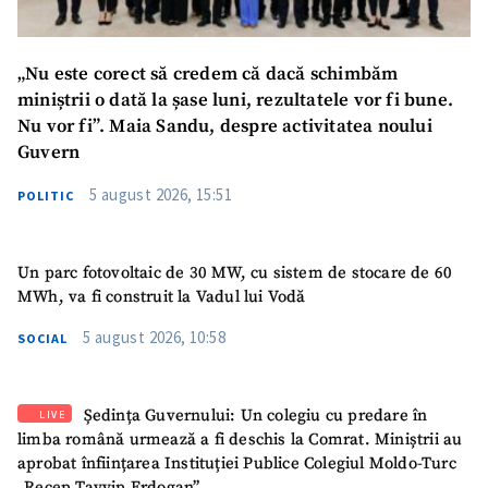
„Nu este corect să credem că dacă schimbăm
miniștrii o dată la șase luni, rezultatele vor fi bune.
Nu vor fi”. Maia Sandu, despre activitatea noului
Guvern
5 august 2026, 15:51
POLITIC
Un parc fotovoltaic de 30 MW, cu sistem de stocare de 60
SUSȚINE
MWh, va fi construit la Vadul lui Vodă
5 august 2026, 10:58
SOCIAL
Ședința Guvernului: Un colegiu cu predare în
LIVE
limba română urmează a fi deschis la Comrat. Miniștrii au
aprobat înființarea Instituției Publice Colegiul Moldo-Turc
„Recep Tayyip Erdogan”