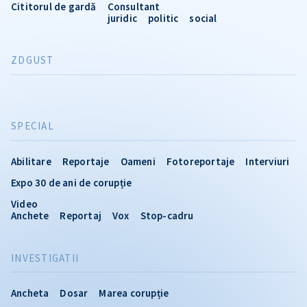
Cititorul de gardă
Consultant
juridic
politic
social
ZDGUST
SPECIAL
Abilitare
Reportaje
Oameni
Fotoreportaje
Interviuri
Expo 30 de ani de corupție
Video
Anchete
Reportaj
Vox
Stop-cadru
INVESTIGATII
Ancheta
Dosar
Marea corupție