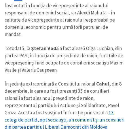
fost votat în funcția de vicepreședinte al raionului
responsabil de domeniul social, iar Alexei Maliuta – în
calitate de vicepreședinte al raionului responsabil pe
domeniul economic pentru următorii patru ani de
mandat.
Totodată, la
Ștefan Vodă
a fost aleasă Olga Luchian, din
partea PAS, în funcția de președintă de raion, funcțiile de
vicepreședinți fiind ocupate de consilierii socialiști Maxim
Vasile și Valeria Caușnean.
Trimite o informație
Despre ZdG
in English
на русском
În ședința extraordinară a Consiliului raional
Cahul,
din 8
decembrie, la care au fost prezenți 35 de consilieri
raionali a fost ales noul președinte de raion,
reprezentantul partidului Acțiune și Solidaritate, Pavel
Groza. Acesta a fost susținut în funcție prin votul a
13
colegi de partid, opt socialiști, un comunist și un consilieri
din partea partidul Liberal Democrat din Moldova