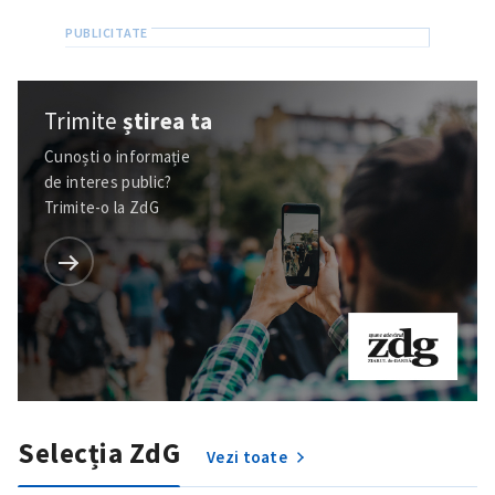
Trimite
știrea ta
Cunoști o informație
de interes public?
Trimite-o la ZdG
Selecția ZdG
Vezi toate