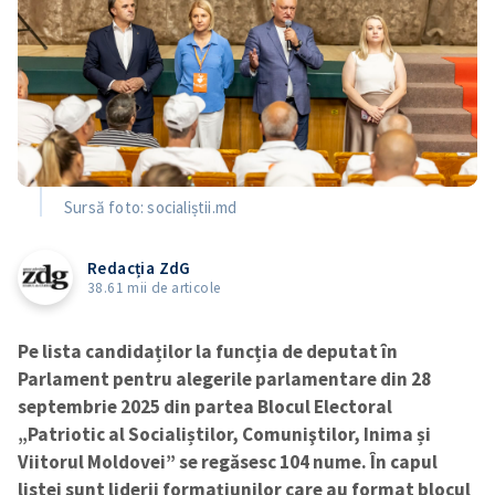
Sursă foto: socialiștii.md
Redacția ZdG
38.61 mii de articole
Pe lista candidaților la funcția de deputat în
Parlament pentru alegerile parlamentare din 28
septembrie 2025 din partea Blocul Electoral
„Patriotic al Socialiștilor, Comuniştilor, Inima și
Viitorul Moldovei” se regăsesc 104 nume. În capul
listei sunt liderii formațiunilor care au format blocul