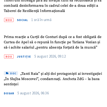
Tineri din întreaga țară au învățat cum să recunoască și să
combată dezinformarea în cadrul celei de-a doua ediții a
Taberei de Reziliență Informațională
1 oră în urmă
NOU
SOCIAL
ȘTIREA MEA
Prima reacție a Curții de Conturi după ce a fost obligată de
Curtea de Apel să o repună în funcție pe Tatiana Vozian și
Titlu știre
+ Adaugă titlu
să-i achite salariul „pentru absența forțată de la muncă”
5 august 2026, 09:12
NOU
JUSTIȚIE
Fotografie
+ Încarcă imagine
„Tanti Raia” și alți doi protagoniști ai investigației
Link media
+ Link media
DOC
„În Slujba Moscovei”, condamnați. Ancheta ZdG – la baza
sentinței
5 august 2026, 06:36
DOSAR
Mesajul știrei
+ Mesajul știrei