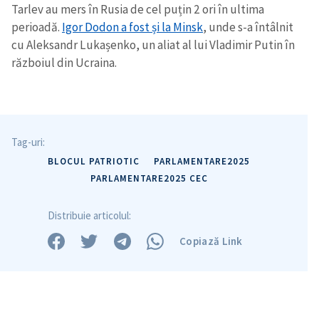
Tarlev au mers în Rusia de cel puțin 2 ori în ultima
perioadă.
Igor Dodon a fost și la Minsk
, unde s-a întâlnit
cu Aleksandr Lukașenko, un aliat al lui Vladimir Putin în
războiul din Ucraina.
Trimite o informație
Despre ZdG
in English
на русском
Tag-uri:
BLOCUL PATRIOTIC
PARLAMENTARE2025
PARLAMENTARE2025 CEC
Distribuie articolul:
Copiază Link