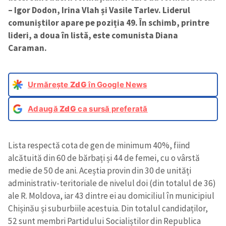
– Igor Dodon, Irina Vlah și Vasile Tarlev. Liderul
comuniștilor apare pe poziția 49. În schimb, printre
lideri, a doua în listă, este comunista Diana
Caraman.
Urmărește
ZdG
în Google News
Adaugă
ZdG
ca sursă preferată
Lista respectă cota de gen de minimum 40%, fiind
alcătuită din 60 de bărbați și 44 de femei, cu o vârstă
medie de 50 de ani. Aceștia provin din 30 de unități
administrativ-teritoriale de nivelul doi (din totalul de 36)
ale R. Moldova, iar 43 dintre ei au domiciliul în municipiul
Chișinău și suburbiile acestuia. Din totalul candidaților,
52 sunt membri Partidului Socialiștilor din Republica