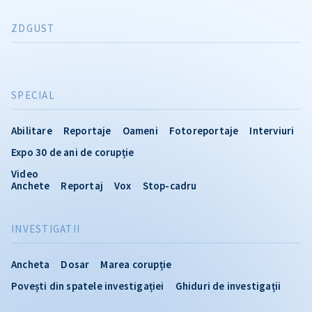
ZDGUST
SPECIAL
Abilitare
Reportaje
Oameni
Fotoreportaje
Interviuri
Expo 30 de ani de corupție
Video
Anchete
Reportaj
Vox
Stop-cadru
INVESTIGATII
Ancheta
Dosar
Marea corupție
Povești din spatele investigației
Ghiduri de investigații