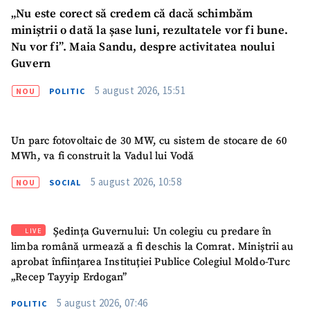
„Nu este corect să credem că dacă schimbăm
miniștrii o dată la șase luni, rezultatele vor fi bune.
Nu vor fi”. Maia Sandu, despre activitatea noului
Guvern
5 august 2026, 15:51
NOU
POLITIC
Un parc fotovoltaic de 30 MW, cu sistem de stocare de 60
MWh, va fi construit la Vadul lui Vodă
5 august 2026, 10:58
NOU
SOCIAL
Ședința Guvernului: Un colegiu cu predare în
LIVE
limba română urmează a fi deschis la Comrat. Miniștrii au
aprobat înființarea Instituției Publice Colegiul Moldo-Turc
„Recep Tayyip Erdogan”
SUSȚINE
5 august 2026, 07:46
POLITIC