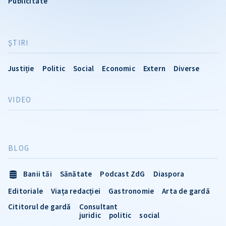
Publicitate
ŞTIRI
Justiție
Politic
Social
Economic
Extern
Diverse
VIDEO
BLOG
Banii tăi
Sănătate
Podcast ZdG
Diaspora
Editoriale
Viața redacției
Gastronomie
Arta de gardă
Cititorul de gardă
Consultant
juridic
politic
social