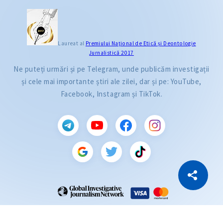
Laureat al
Premiului Naţional de Etică și Deontologie
Jurnalistică 2017
Ne puteți urmări și pe Telegram, unde publicăm investigații
și cele mai importante știri ale zilei, dar și pe: YouTube,
Facebook, Instagram și TikTok.
CITEȘTE
Citește articolul
Copiază Link
ZdG este membru al rețelei globale a jurnaliștilor de investigație (GIJN).