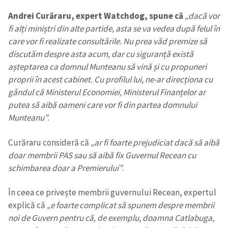
Andrei Curăraru, expert Watchdog, spune că
„dacă vor
fi alți miniștri din alte partide, asta se va vedea după felul în
care vor fi realizate consultările. Nu prea văd premize să
discutăm despre asta acum, dar cu siguranță există
așteptarea ca domnul Munteanu să vină și cu propuneri
proprii în acest cabinet. Cu profilul lui, ne-ar direcționa cu
gândul că Ministerul Economiei, Ministerul Finanțelor ar
putea să aibă oameni care vor fi din partea domnului
Munteanu”
.
Curăraru consideră că
„ar fi foarte prejudiciat dacă să aibă
doar membrii PAS sau să aibă fix Guvernul Recean cu
schimbarea doar a Premierului”
.
În ceea ce privește membrii guvernului Recean, expertul
explică că
„e foarte complicat să spunem despre membrii
noi de Guvern pentru că, de exemplu, doamna Catlabuga,