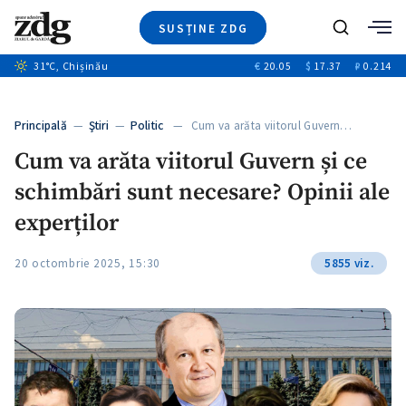
SUSȚINE ZDG
+4
Caută
31
°C
, Chișinău
€
20.05
$
17.37
₽
0.214
Ştiri
+12
+12
Investigatii
Banii tăi
+1
+4
Principală
—
Ştiri
—
Politic
— Cum va arăta viitorul Guvern…
Video
Cum va arăta viitorul Guvern și ce
Special
schimbări sunt necesare? Opinii ale
Blog
+1
ZdGust
experților
20 octombrie 2025, 15:30
5855 viz.