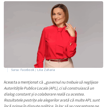
Sursa: Facebook / Lilia Zaharia
Aceasta a menționat că
„guvernul nu trebuie să neglijeze
Autoritățile Publice Locale (APL), ci să construiască un
dialog constant și o colaborare reală cu acestea.
Rezultatele pestrițe ale alegerilor arată că multe APL sunt
încă prinse în dispute politice, în loc să se concentreze pe