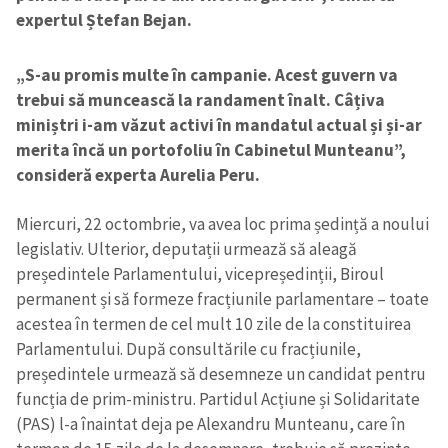
expertul Ștefan Bejan.
„S-au promis multe în campanie. Acest guvern va
trebui să muncească la randament înalt. Câțiva
miniștri i-am văzut activi în mandatul actual și și-ar
merita încă un portofoliu în Cabinetul Munteanu”,
consideră experta Aurelia Peru.
Miercuri, 22 octombrie, va avea loc prima ședință a noului
legislativ. Ulterior, deputații urmează să aleagă
președintele Parlamentului, vicepreședinții, Biroul
permanent și să formeze fracțiunile parlamentare – toate
acestea în termen de cel mult 10 zile de la constituirea
Parlamentului. După consultările cu fracțiunile,
președintele urmează să desemneze un candidat pentru
funcția de prim-ministru. Partidul Acțiune și Solidaritate
(PAS) l-a înaintat deja pe Alexandru Munteanu, care în