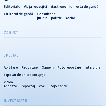
Editoriale
Viața redacției
Gastronomie
Arta de gardă
Cititorul de gardă
Consultant
juridic
politic
social
ZDGUST
SPECIAL
Abilitare
Reportaje
Oameni
Fotoreportaje
Interviuri
Expo 30 de ani de corupție
Video
Anchete
Reportaj
Vox
Stop-cadru
INVESTIGATII