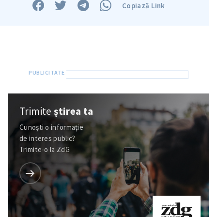
Copiază Link
SUSȚINE
Trimite
știrea ta
Cunoști o informație
de interes public?
Trimite-o la ZdG