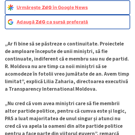
Urmărește
ZdG
în Google News
Adaugă
ZdG
ca sursă preferată
„Ar fi bine să se păstreze o continuitate. Proiectele
de amploare începute de unii miniștri, să fie
continuate, indiferent că e membru sau nu de partid.
R. Moldova nu are timp ca noii miniștri să se
acomodeze în fotolii vreo jumătate de an. Avem timp
limitat”, explică Lilia Zaharia, directoarea executivă
a Transparency International Moldova.
„Nu cred că vom avea miniștri care să fie membrii
altor partide politice, pentru că cumva este și logic,
PAS a luat majoritatea de unul singur și atunci nu
cred că va apela la oameni din alte partide politice
pentru a face parte din viitorul guvern”, remarcă