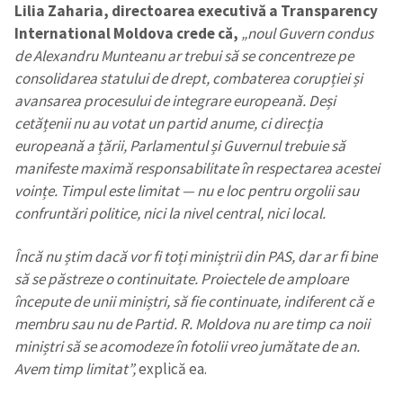
Lilia Zaharia, directoarea executivă a Transparency
International Moldova crede că,
„noul Guvern condus
de Alexandru Munteanu ar trebui să se concentreze pe
consolidarea statului de drept, combaterea corupției și
avansarea procesului de integrare europeană. Deși
cetățenii nu au votat un partid anume, ci direcția
europeană a țării, Parlamentul și Guvernul trebuie să
manifeste maximă responsabilitate în respectarea acestei
voințe. Timpul este limitat — nu e loc pentru orgolii sau
confruntări politice, nici la nivel central, nici local.
Încă nu știm dacă vor fi toți miniștrii din PAS, dar ar fi bine
să se păstreze o continuitate. Proiectele de amploare
începute de unii miniștri, să fie continuate, indiferent că e
membru sau nu de Partid. R. Moldova nu are timp ca noii
Trimite o informație
Despre ZdG
miniștri să se acomodeze în fotolii vreo jumătate de an.
in English
на русском
Avem timp limitat”,
explică ea.