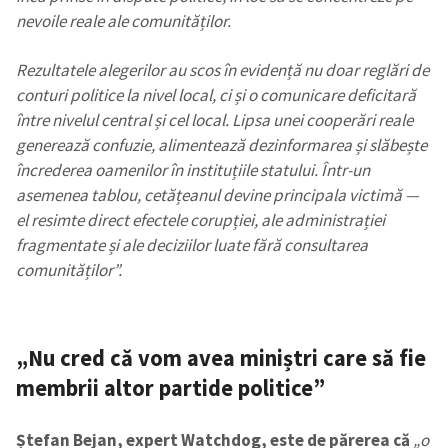
nevoile reale ale comunităților.
Rezultatele alegerilor au scos în evidență nu doar reglări de
conturi politice la nivel local, ci și o comunicare deficitară
între nivelul central și cel local. Lipsa unei cooperări reale
generează confuzie, alimentează dezinformarea și slăbește
încrederea oamenilor în instituțiile statului. Într-un
asemenea tablou, cetățeanul devine principala victimă —
el resimte direct efectele corupției, ale administrației
fragmentate și ale deciziilor luate fără consultarea
comunităților”.
„Nu cred că vom avea miniștri care să fie
membrii altor partide politice”
Ștefan Bejan, expert Watchdog, este de părerea că
„o