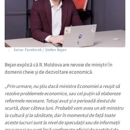
Sursa: Facebook / Ștefan Bejan
Bejan explică că R. Moldova are nevoie de miniștri în
domenii cheie și de dezvoltare economică.
„Prin urmare, nu știu dacă ministra Economiei a reușit să
rezolve problemele economice, sau cel puțin să elaboreze
reformele necesare. Totuși avut și o perioadă destul de
scurtă, doar câteva luni. Probabil vom avea un alt ministru
la cultură și la sănătate, dar în momentul de față toate
aceste lucruri sunt la nivel de speculații sau de informații
pe surse și nu sunt încă confirmate oficial de partidul de