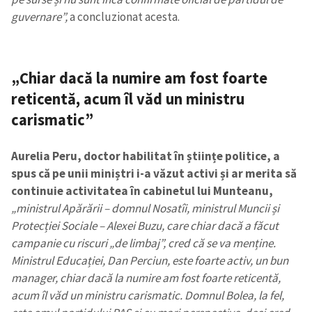
guvernare”,
a concluzionat acesta.
„Chiar dacă la numire am fost foarte
reticentă, acum îl văd un ministru
carismatic”
Aurelia Peru, doctor habilitat în științe politice, a
spus că pe unii miniștri i-a văzut activi și ar merita să
continuie activitatea în cabinetul lui Munteanu,
„
ministrul Apărării – domnul Nosatîi, ministrul Muncii și
Protecției Sociale – Alexei Buzu, care chiar dacă a făcut
campanie cu riscuri „de limbaj”, cred că se va menține.
Ministrul Educației, Dan Perciun, este foarte activ, un bun
manager, chiar dacă la numire am fost foarte reticentă,
acum îl văd un ministru carismatic. Domnul Bolea, la fel,