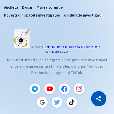
Ancheta
Dosar
Marea corupție
Povești din spatele investigației
Ghiduri de investigații
Laureat al
Premiului Naţional de Etică și Deontologie
Jurnalistică 2017
Ne puteți urmări și pe Telegram, unde publicăm investigații
și cele mai importante știri ale zilei, dar și pe: YouTube,
Facebook, Instagram și TikTok.
CITEȘTE
Citește articolul
Copiază Link