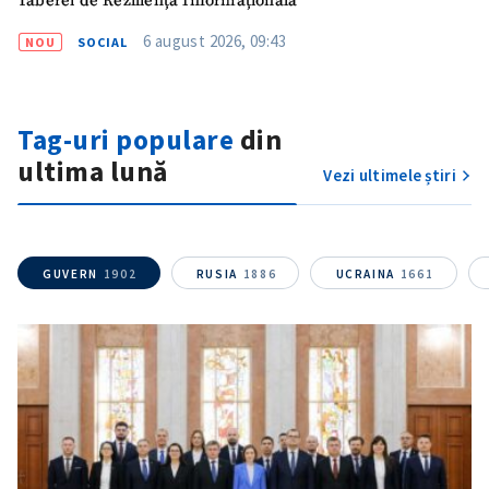
Taberei de Reziliență Informațională
6 august 2026, 09:43
NOU
SOCIAL
Tag-uri populare
din
ultima lună
Vezi ultimele știri
GUVERN
1902
RUSIA
1886
UCRAINA
1661