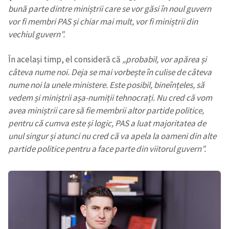
bună parte dintre miniștrii care se vor găsi în noul guvern
vor fi membri PAS și chiar mai mult, vor fi miniștrii din
vechiul guvern”.
În același timp, el consideră că
„probabil, vor apărea și
câteva nume noi. Deja se mai vorbește în culise de câteva
nume noi la unele ministere. Este posibil, bineînțeles, să
vedem și miniștrii așa-numiții tehnocrați. Nu cred că vom
avea miniștrii care să fie membrii altor partide politice,
pentru că cumva este și logic, PAS a luat majoritatea de
unul singur și atunci nu cred că va apela la oameni din alte
partide politice pentru a face parte din viitorul guvern”.