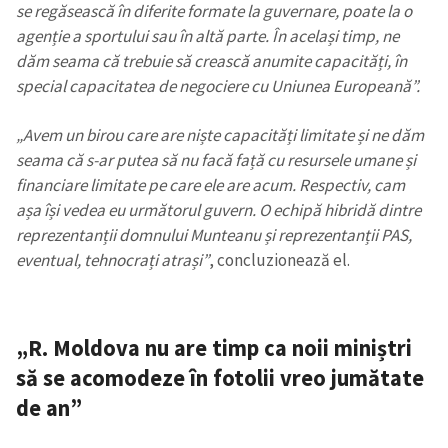
se regăsească în diferite formate la guvernare, poate la o
agenție a sportului sau în altă parte. În același timp, ne
dăm seama că trebuie să crească anumite capacități, în
special capacitatea de negociere cu Uniunea Europeană”.
„Avem un birou care are niște capacități limitate și ne dăm
seama că s-ar putea să nu facă față cu resursele umane și
financiare limitate pe care ele are acum. Respectiv, cam
așa își vedea eu următorul guvern. O echipă hibridă dintre
reprezentanții domnului Munteanu și reprezentanții PAS,
eventual, tehnocrați atrași”
, concluzionează el.
„R. Moldova nu are timp ca noii miniștri
să se acomodeze în fotolii vreo jumătate
de an”