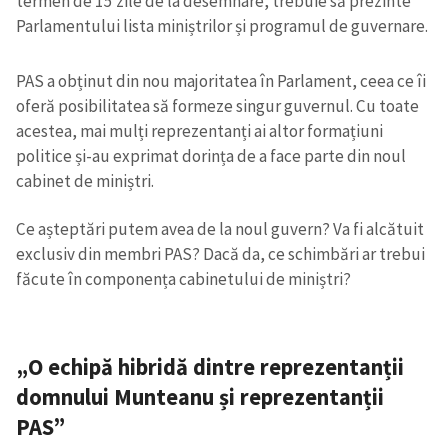
termen de 15 zile de la desemnare, trebuie să prezinte
Parlamentului lista miniștrilor și programul de guvernare.
PAS a obținut din nou majoritatea în Parlament, ceea ce îi
oferă posibilitatea să formeze singur guvernul. Cu toate
acestea, mai mulți reprezentanți ai altor formațiuni
politice și-au exprimat dorința de a face parte din noul
cabinet de miniștri.
Ce așteptări putem avea de la noul guvern? Va fi alcătuit
exclusiv din membri PAS? Dacă da, ce schimbări ar trebui
făcute în componența cabinetului de miniștri?
„O echipă hibridă dintre reprezentanții
domnului Munteanu și reprezentanții
PAS”