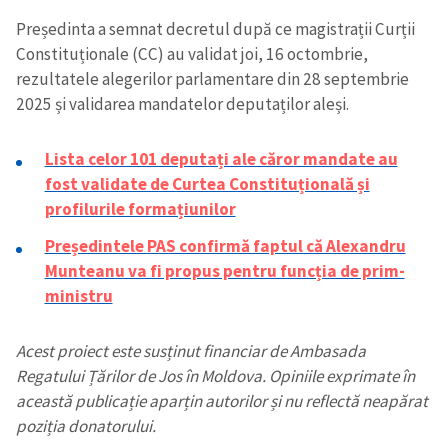
Președinta a semnat decretul după ce magistrații Curții
Constituționale (CC) au validat joi, 16 octombrie,
rezultatele alegerilor parlamentare din 28 septembrie
2025 și validarea mandatelor deputaților aleși.
Lista celor 101 deputați ale căror mandate au
fost validate de Curtea Constituțională și
profilurile formațiunilor
Președintele PAS confirmă faptul că Alexandru
Munteanu va fi propus pentru funcția de prim-
ministru
Acest proiect este susținut financiar de Ambasada
Regatului Țărilor de Jos în Moldova. Opiniile exprimate în
această publicație aparțin autorilor și nu reflectă neapărat
poziția donatorului.