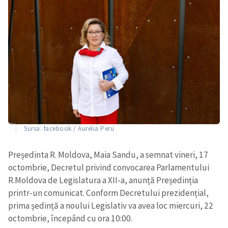
CONTACT SURSĂ
Sursă anonimă
Nume
+ Numele meu
Email
+ Emailul meu
Telefon
+ Telefon personal
Sursa: facebook / Aurelia Peru
Am citit și sunt de
Președinta R. Moldova, Maia Sandu, a semnat vineri, 17
acord cu
politica de
confidențialitate
.
octombrie, Decretul privind convocarea Parlamentului
R.Moldova de Legislatura a XII-a, anunță Președinția
TRIMITE ȘTIREA
printr-un comunicat. Conform Decretului prezidențial,
prima ședință a noului Legislativ va avea loc miercuri, 22
octombrie, începând cu ora 10:00.