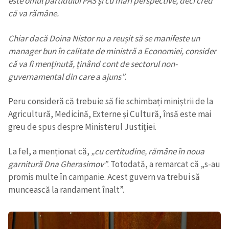
este omul partidului PAS și cu mari perspective, deci cred
că va rămâne.
Chiar dacă Doina Nistor nu a reușit să se manifeste un
manager bun în calitate de ministră a Economiei, consider
că va fi menținută, ținând cont de sectorul non-
guvernamental din care a ajuns”
.
ȘTIREA MEA
Peru consideră că trebuie să fie schimbați miniștrii de la
Titlu știre
+ Adaugă titlu
Agricultură, Medicină, Externe și Cultură, însă este mai
greu de spus despre Ministerul Justiției.
Fotografie
+ Încarcă imagine
La fel, a menționat că,
„cu certitudine, rămâne în noua
garnitură Dna Gherasimov”
. Totodată, a remarcat că „s-au
Link media
+ Link media
promis multe în campanie. Acest guvern va trebui să
muncească la randament înalt”.
Mesajul știrei
+ Mesajul știrei