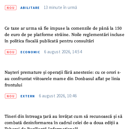
13 minute în urmă
NOU
ABILITARE
Ce taxe ar urma să fie impuse la comenzile de până la 150
de euro de pe platforme străine. Noile reglementări incluse
în politica fiscală publicată pentru consultări
6 august 2026, 14:54
NOU
ECONOMIC
Nașteri premature și operații fără anestezie: cu ce orori s-
au confruntat viitoarele mame din Donbasul aflat pe linia
frontului
6 august 2026, 10:46
NOU
EXTERN
Tineri din întreaga țară au învățat cum să recunoască și să
combată dezinformarea în cadrul celei de-a doua ediții a