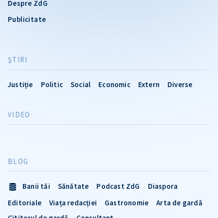
Despre ZdG
Publicitate
ŞTIRI
Justiție
Politic
Social
Economic
Extern
Diverse
VIDEO
BLOG
Banii tăi
Sănătate
Podcast ZdG
Diaspora
Editoriale
Viața redacției
Gastronomie
Arta de gardă
Cititorul de gardă
Consultant