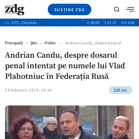
SUSȚINE ZDG
+1
Caută
+2
23
°C
, Chișinău
€
20.05
$
17.37
₽
0.214
Ştiri
+7
+3
Investigatii
Banii tăi
+5
Principală
—
Ştiri
—
Politic
— Andrian Candu, despre dosarul
Video
+1
penal…
+1
Andrian Candu, despre dosarul
Special
penal intentat pe numele lui Vlad
Blog
+2
ZdGust
Plahotniuc în Federația Rusă
+1
24 februarie 2019, 08:18
125 viz.