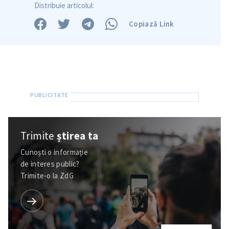
Distribuie articolul:
Copiază Link
Trimite
știrea ta
Cunoști o informație
de interes public?
Trimite-o la ZdG