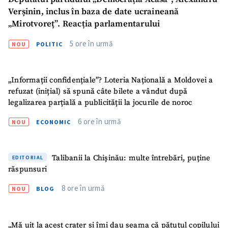
Verșinin, inclus în baza de date ucraineană
„Mirotvoreț”. Reacția parlamentarului
5 ore în urmă
NOU
POLITIC
„Informații confidențiale”? Loteria Națională a Moldovei a
refuzat (inițial) să spună câte bilete a vândut după
legalizarea parțială a publicității la jocurile de noroc
6 ore în urmă
NOU
ECONOMIC
Talibanii la Chișinău: multe întrebări, puține
EDITORIAL
răspunsuri
8 ore în urmă
NOU
BLOG
ȘTIREA MEA
Titlu știre
+ Adaugă titlu
„Mă uit la acest crater și îmi dau seama că pătuțul copilului