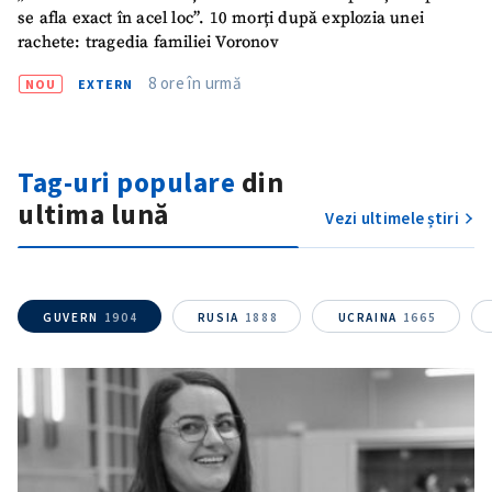
se afla exact în acel loc”. 10 morți după explozia unei
rachete: tragedia familiei Voronov
Fotografie
+ Încarcă imagine
8 ore în urmă
NOU
EXTERN
Link media
+ Link media
Tag-uri populare
din
ultima lună
Vezi ultimele știri
Mesajul știrei
+ Mesajul știrei
CONTACT SURSĂ
GUVERN
1904
RUSIA
1888
UCRAINA
1665
Sursă anonimă
Nume
+ Numele meu
Email
+ Emailul meu