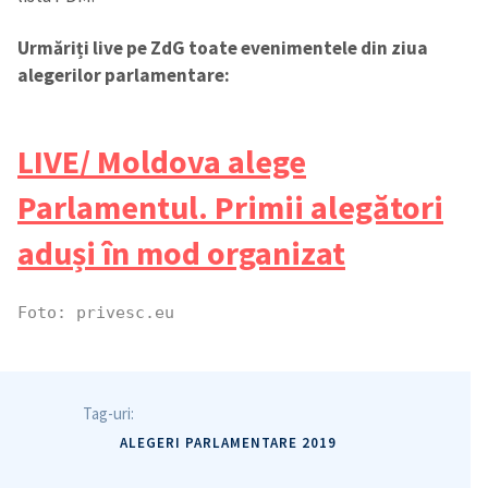
Urmăriți live pe ZdG toate evenimentele din ziua
alegerilor parlamentare:
LIVE/ Moldova alege
Parlamentul. Primii alegători
aduși în mod organizat
Foto: privesc.eu
Tag-uri:
ALEGERI PARLAMENTARE 2019
Trimite o informație
Despre ZdG
in English
на русском