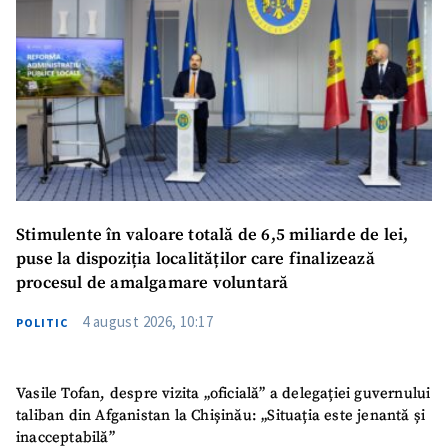
Stimulente în valoare totală de 6,5 miliarde de lei,
puse la dispoziția localităților care finalizează
procesul de amalgamare voluntară
4 august 2026, 10:17
POLITIC
Vasile Tofan, despre vizita „oficială” a delegației guvernului
taliban din Afganistan la Chișinău: „Situația este jenantă și
inacceptabilă”