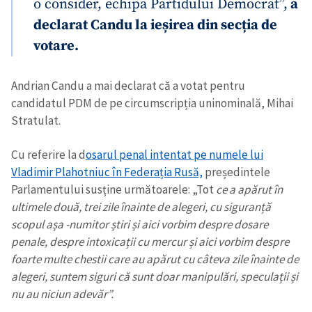
o consider, echipa Partidului Democrat”,
a
declarat Candu la ieșirea din secția de
votare.
Andrian Candu a mai declarat că a votat pentru
candidatul PDM de pe circumscripția uninominală, Mihai
Stratulat.
Cu referire la d
osarul penal intentat pe numele lui
Vladimir Plahotniuc în Federația Rusă,
președintele
Parlamentului susține următoarele: „Tot
ce a apărut în
ultimele două, trei zile înainte de alegeri, cu siguranță
scopul așa -numitor știri și aici vorbim despre dosare
penale, despre intoxicații cu mercur și aici vorbim despre
foarte multe chestii care au apărut cu câteva zile înainte de
alegeri, suntem siguri că sunt doar manipulări, speculații și
nu au niciun adevăr”.