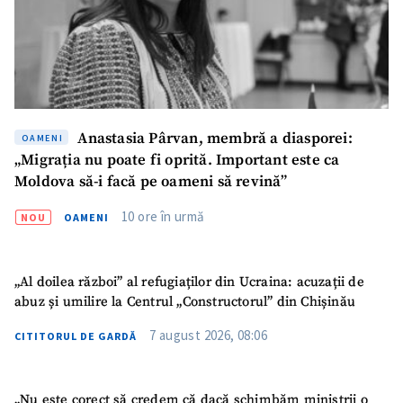
Telefon
+ Telefon personal
Am citit și sunt de
acord cu
politica de
confidențialitate
.
TRIMITE ȘTIREA
Anastasia Pârvan, membră a diasporei:
OAMENI
„Migrația nu poate fi oprită. Important este ca
Moldova să-i facă pe oameni să revină”
10 ore în urmă
NOU
OAMENI
„Al doilea război” al refugiaților din Ucraina: acuzații de
abuz și umilire la Centrul „Constructorul” din Chișinău
7 august 2026, 08:06
CITITORUL DE GARDĂ
„Nu este corect să credem că dacă schimbăm miniștrii o