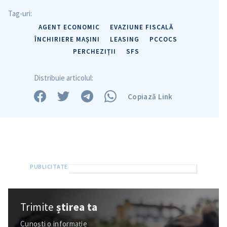
Tag-uri:
AGENT ECONOMIC
EVAZIUNE FISCALĂ
ÎNCHIRIERE MAȘINI
LEASING
PCCOCS
PERCHEZIȚII
SFS
Distribuie articolul:
Copiază Link
Trimite o informație
Despre ZdG
in English
на русском
Trimite
știrea ta
Cunoști o informație