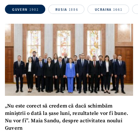
Link media
+ Link media
GUVERN
1902
RUSIA
1886
UCRAINA
1661
Mesajul știrei
+ Mesajul știrei
CONTACT SURSĂ
Sursă anonimă
Nume
+ Numele meu
Email
+ Emailul meu
„Nu este corect să credem că dacă schimbăm
miniștrii o dată la șase luni, rezultatele vor fi bune.
Telefon
+ Telefon personal
Nu vor fi”. Maia Sandu, despre activitatea noului
Guvern
Am citit și sunt de
acord cu
politica de