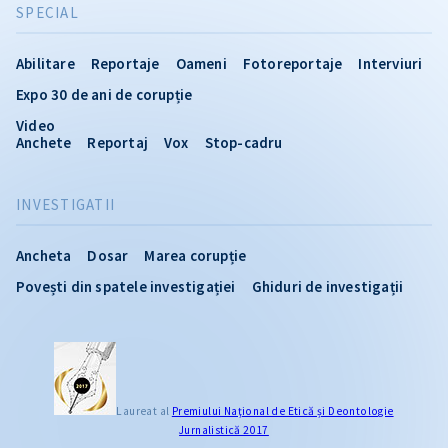
SPECIAL
Abilitare
Reportaje
Oameni
Fotoreportaje
Interviuri
Expo 30 de ani de corupție
Video
Anchete
Reportaj
Vox
Stop-cadru
INVESTIGATII
Ancheta
Dosar
Marea corupție
Povești din spatele investigației
Ghiduri de investigații
Laureat al
Premiului Naţional de Etică și Deontologie
Jurnalistică 2017