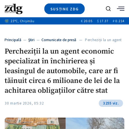
SUSȚINE ZDG
+4
Caută
+1
23
°C
, Chișinău
€
20.05
$
17.37
₽
0.214
Ştiri
+13
+10
Investigatii
Banii tăi
+3
Principală
—
Ştiri
—
Comunicate de presă
— Percheziții la un agent
Video
economic…
Percheziții la un agent economic
Special
specializat în închirierea și
Blog
+1
ZdGust
leasingul de automobile, care ar fi
tăinuit circa 6 milioane de lei de la
achitarea obligațiilor către stat
30 martie 2026, 05:32
3255 viz.