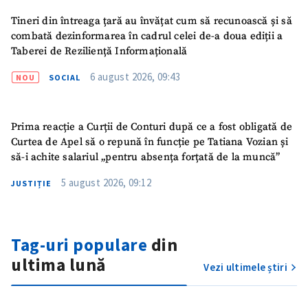
Tineri din întreaga țară au învățat cum să recunoască și să
combată dezinformarea în cadrul celei de-a doua ediții a
Taberei de Reziliență Informațională
6 august 2026, 09:43
NOU
SOCIAL
Prima reacție a Curții de Conturi după ce a fost obligată de
Curtea de Apel să o repună în funcție pe Tatiana Vozian și
să-i achite salariul „pentru absența forțată de la muncă”
5 august 2026, 09:12
JUSTIȚIE
ȘTIREA MEA
Tag-uri populare
din
Titlu știre
+ Adaugă titlu
ultima lună
Vezi ultimele știri
Fotografie
+ Încarcă imagine