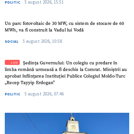
5 august 2026, 15:51
POLITIC
confidențialitate
.
TRIMITE ȘTIREA
Un parc fotovoltaic de 30 MW, cu sistem de stocare de 60
MWh, va fi construit la Vadul lui Vodă
5 august 2026, 10:58
SOCIAL
Ședința Guvernului: Un colegiu cu predare în
LIVE
limba română urmează a fi deschis la Comrat. Miniștrii au
aprobat înființarea Instituției Publice Colegiul Moldo-Turc
„Recep Tayyip Erdogan”
5 august 2026, 07:46
POLITIC