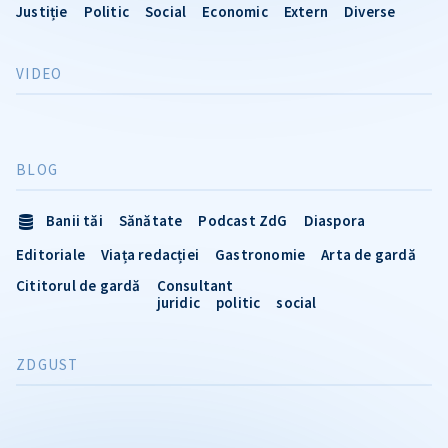
Justiție
Politic
Social
Economic
Extern
Diverse
VIDEO
BLOG
Banii tăi
Sănătate
Podcast ZdG
Diaspora
Editoriale
Viața redacției
Gastronomie
Arta de gardă
Cititorul de gardă
Consultant
juridic
politic
social
ZDGUST