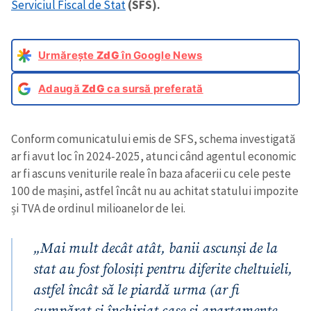
Serviciul Fiscal de Stat
(SFS).
Urmărește
ZdG
în Google News
Adaugă
ZdG
ca sursă preferată
Conform comunicatului emis de SFS, schema investigată
ar fi avut loc în 2024-2025, atunci când agentul economic
ar fi ascuns veniturile reale în baza afacerii cu cele peste
100 de mașini, astfel încât nu au achitat statului impozite
și TVA de ordinul milioanelor de lei.
„Mai mult decât atât, banii ascunși de la
stat au fost folosiți pentru diferite cheltuieli,
astfel încât să le piardă urma (ar fi
cumpărat și închiriat case și apartamente,