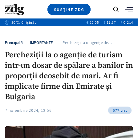
SUSȚINE ZDG
+3
Caută
+1
30
°C
, Chișinău
€
20.05
$
17.37
₽
0.214
Ştiri
+9
+4
Investigatii
Banii tăi
+1
+5
Principală
—
IMPORTANTE
— Percheziții la o agenție de…
Video
+1
Percheziții la o agenție de turism
Special
într-un dosar de spălare a banilor în
Blog
+1
ZdGust
proporții deosebit de mari. Ar fi
implicate firme din Emirate și
Bulgaria
+1
7 noiembrie 2024, 12:56
577 viz.