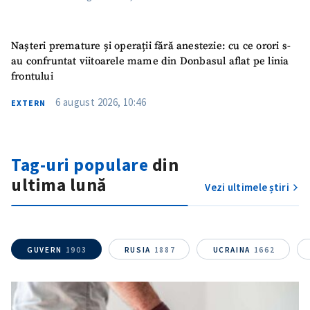
Nașteri premature și operații fără anestezie: cu ce orori s-
au confruntat viitoarele mame din Donbasul aflat pe linia
frontului
6 august 2026, 10:46
EXTERN
Tag-uri populare
din
ultima lună
Vezi ultimele știri
GUVERN
1903
RUSIA
1887
UCRAINA
1662