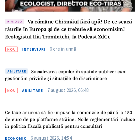
Va rămâne Chișinăul fără apă? De ce seacă
VIDEO
râurile în Europa și de ce trebuie să economisim?
Ecologistul Ilia Trombițchi, la Podcast ZdCe
6 ore în urmă
NOU
INTERVIURI
Socializarea copiilor în spațiile publice: cum
ABILITARE
gestionăm privirile și situațiile de discriminare
7 august 2026, 06:48
NOU
ABILITARE
Ce taxe ar urma să fie impuse la comenzile de până la 150
de euro de pe platforme străine. Noile reglementări incluse
în politica fiscală publicată pentru consultări
6 august 2026, 14:54
ECONOMIC