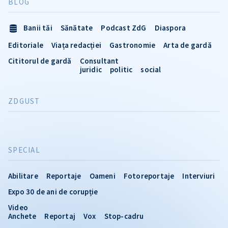
BLOG
Banii tăi
Sănătate
Podcast ZdG
Diaspora
Editoriale
Viața redacției
Gastronomie
Arta de gardă
Cititorul de gardă
Consultant
juridic
politic
social
ZDGUST
SPECIAL
Abilitare
Reportaje
Oameni
Fotoreportaje
Interviuri
Expo 30 de ani de corupție
Video
Anchete
Reportaj
Vox
Stop-cadru