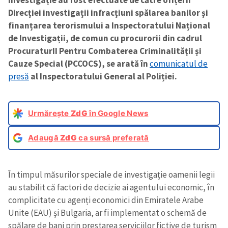
Direcției investigații infracțiuni spălarea banilor și
finanțarea terorismului a Inspectoratului Național
de Investigații, de comun cu procurorii din cadrul
ProcuraturII Pentru Combaterea Criminalității și
Cauze Special (PCCOCS), se arată în
comunicatul de
presă
al Inspectoratului General al Poliției.
Urmărește
ZdG
în Google News
Adaugă
ZdG
ca sursă preferată
În timpul măsurilor speciale de investigație oamenii legii
au stabilit că factori de decizie ai agentului economic, în
complicitate cu agenți economici din Emiratele Arabe
Unite (EAU) și Bulgaria, ar fi implementat o schemă de
spălare de bani prin prestarea serviciilor fictive de turism