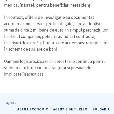
medical în Israel, pentru beneficiari nerezidenți.
În context, ofițerii de investigație au documentat
acordarea unor servicii pretins ilegale, care ar depăși
suma de circa 2 milioane de euro. În timpul perchezițiilor
în oficiul companiei, polițiștii au ridicat contracte,
înscrisuri de ciornă și bunuri care ar demonstra implicarea
în schema de spălare de bani.
Oamenii legii precizează că cercetările continuă pentru
stabilirea tuturor circumstanțelor și persoanelor
implicate în acest caz.
Tag-uri:
AGENT ECONOMIC
AGENȚIE DE TURISM
BULGARIA