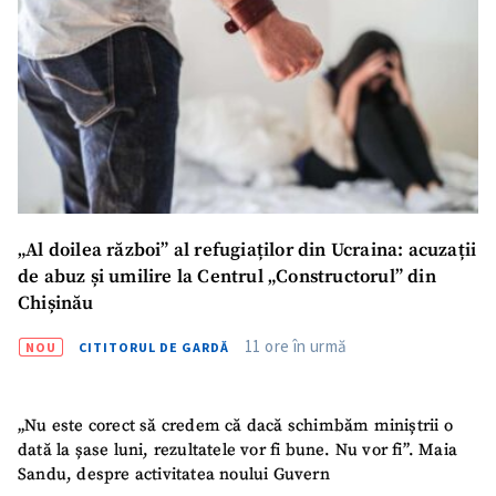
ȘTIREA MEA
Titlu știre
+ Adaugă titlu
Fotografie
+ Încarcă imagine
Link media
+ Link media
„Al doilea război” al refugiaților din Ucraina: acuzații
de abuz și umilire la Centrul „Constructorul” din
Mesajul știrei
+ Mesajul știrei
Chișinău
11 ore în urmă
NOU
CITITORUL DE GARDĂ
CONTACT SURSĂ
Sursă anonimă
„Nu este corect să credem că dacă schimbăm miniștrii o
dată la șase luni, rezultatele vor fi bune. Nu vor fi”. Maia
Nume
+ Numele meu
Sandu, despre activitatea noului Guvern