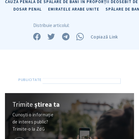
CAUZĂ PENALĂ DE SPĂLARE DE BANI ÎN PROPORȚII DEOSEBIT DE
DOSAR PENAL
EMIRATELE ARABE UNITE
SPĂLARE DE BAN
Distribuie articolul:
Copiază Link
Trimite
știrea ta
Cunoști o informație
de interes public?
Trimite-o la ZdG