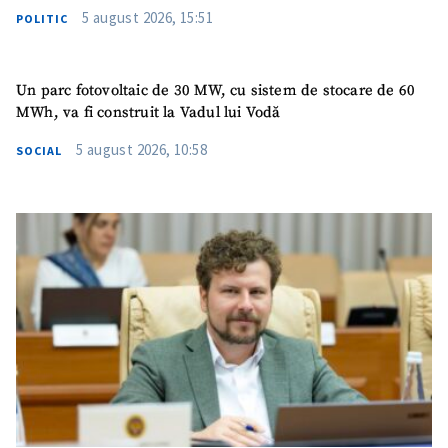
5 august 2026, 15:51
Email
+ Emailul meu
POLITIC
Telefon
+ Telefon personal
Un parc fotovoltaic de 30 MW, cu sistem de stocare de 60
MWh, va fi construit la Vadul lui Vodă
Am citit și sunt de
acord cu
politica de
5 august 2026, 10:58
SOCIAL
confidențialitate
.
TRIMITE ȘTIREA