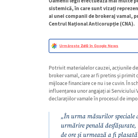
Oamenii legii efectuează mai multe pe
sistemică, în care sunt vizați repreze
ai unei companii de brokeraj vamal, 
Centrul Național Anticorupție (CNA).
Urmărește
ZdG
în Google News
Potrivit materialelor cauzei, acțiunile d
broker vamal, care ar fi pretins și prim
mijloace financiare ce nu i se cuvin. În s
influențarea unor angajați ai Serviciului 
declarațiilor vamale în procesul de impo
„În urma măsurilor speciale de
urmărire penală desfășurate, 
de ore și urmează a fi plasată