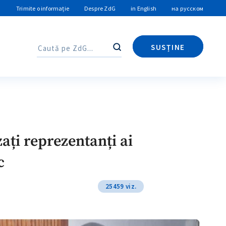
Trimite o informație
Despre ZdG
in English
на русском
SUSȚINE
Caută
Caută
zați reprezentanți ai
c
25459 viz.