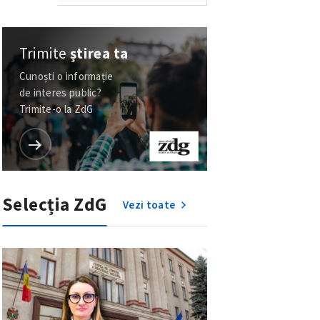
Trimite
știrea ta
Cunoști o informație
de interes public?
Trimite-o la ZdG
Selecția ZdG
Vezi toate