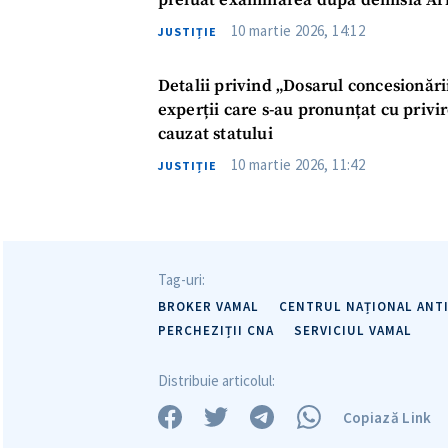
preluat examinarea după demisia Ari
Link media
10 martie 2026, 14:12
JUSTIȚIE
Detalii privind „Dosarul concesionării
Mesajul știrei
experții care s-au pronunțat cu privi
cauzat statului
10 martie 2026, 11:42
JUSTIȚIE
Tag-uri:
BROKER VAMAL
CENTRUL NAȚIONAL ANT
PERCHEZIȚII CNA
SERVICIUL VAMAL
Distribuie articolul:
Copiază Link