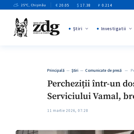
€
20.05
$
17.38
₽
0.214
25
°C
, Chișinău
Ştiri
Investigatii
+8
+4
+1
+12
+1
Principală
—
Ştiri
—
Comunicate de presă
— Perc
+5
Percheziții într-un do
Serviciului Vamal, b
11 martie 2026, 07:28