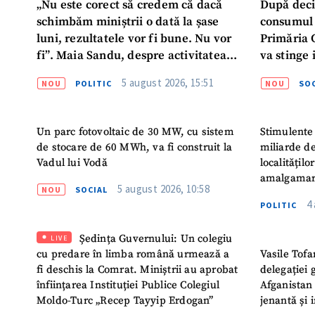
„Nu este corect să credem că dacă
După deci
schimbăm miniștrii o dată la șase
consumul 
luni, rezultatele vor fi bune. Nu vor
Primăria 
fi”. Maia Sandu, despre activitatea
va stinge 
noului Guvern
destinat s
5 august 2026, 15:51
NOU
POLITIC
NOU
SOC
Un parc fotovoltaic de 30 MW, cu sistem
Stimulente 
de stocare de 60 MWh, va fi construit la
miliarde de
Vadul lui Vodă
localitățil
amalgamar
5 august 2026, 10:58
NOU
SOCIAL
4
POLITIC
Ședința Guvernului: Un colegiu
LIVE
cu predare în limba română urmează a
Vasile Tofa
fi deschis la Comrat. Miniștrii au aprobat
delegației 
înființarea Instituției Publice Colegiul
Afganistan 
Moldo-Turc „Recep Tayyip Erdogan”
jenantă și 