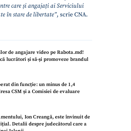
tre care și angajați ai Serviciului
e în stare de libertate”
, scrie CNA.
rilor de angajare video pe Rabota.md!
că lucrători și să-și promoveze brandul
berat din funcție: un minus de 1,4
CONTACT SURSĂ
 adresa CSM și a Comisiei de evaluare
Sursă anonimă
+ Adaugă titlu
Nume
+ Numele 
lamentului, Ion Creangă, este învinuit de
+ Încarcă imagine
ițial. Detalii despre judecătorul care a
Email
+ Emailul 