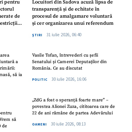
ri pentru
Locuitori din Sadova acuză lipsa de
ectorul
transparență și de echitate în
enerate de
procesul de amalgamare voluntară
estricții
și cer organizarea unui referendum
abile
31 iulie 2026, 06:40
ŞTIRI
zarea
Vasile Tofan, întrevederi cu șefii
luntară a
Senatului și Camerei Deputaților din
rimării:
România. Ce au discutat
masă, să ia
30 iulie 2026, 16:06
POLITIC
„ZdG a fost o speranță foarte mare” –
povestea Alionei Zuza, cititoarea care de
pentru
22 de ani rămâne de partea Adevărului
 „Vrem să
30 iulie 2026, 08:13
OAMENI
0 de