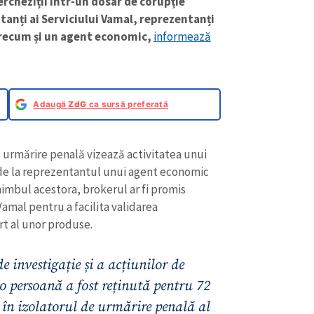
rcheziții într-un dosar de corupție
ntanți ai Serviciului Vamal, reprezentanți
precum și un agent economic,
informează
Adaugă
ZdG
ca sursă preferată
e urmărire penală vizează activitatea unui
it de la reprezentantul unui agent economic
chimbul acestora, brokerul ar fi promis
Vamal pentru a facilita validarea
rt al unor produse.
 investigație și a acțiunilor de
o persoană a fost reținută pentru 72
 în izolatorul de urmărire penală al