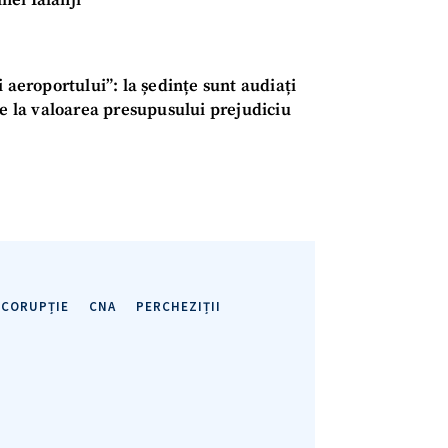
nei Ialanji
+ Link media
Telefon
+ Telefon pe
 aeroportului”: la ședințe sunt audiați
Am citit și sunt de ac
+ Mesajul știrei
re la valoarea presupusului prejudiciu
confidențialitate
.
TRIMITE ȘT
ICORUPȚIE
CNA
PERCHEZIȚII