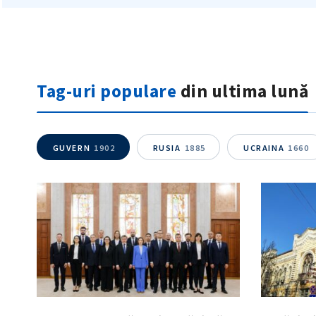
Tag-uri populare
din ultima lună
GUVERN
1902
RUSIA
1885
UCRAINA
1660