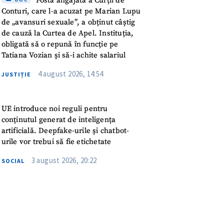
Fosta angajată a Curții de
Conturi, care l-a acuzat pe Marian Lupu
de „avansuri sexuale”, a obținut câștig
rsonal
de cauză la Curtea de Apel. Instituția,
obligată să o repună în funcție pe
ord cu
politica de
Tatiana Vozian și să-i achite salariul
4 august 2026, 14:54
JUSTIȚIE
IREA
UE introduce noi reguli pentru
conținutul generat de inteligența
artificială. Deepfake-urile și chatbot-
urile vor trebui să fie etichetate
3 august 2026, 20:22
SOCIAL