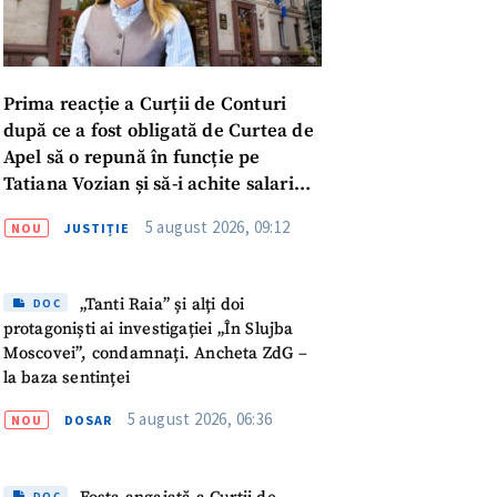
Prima reacție a Curții de Conturi
după ce a fost obligată de Curtea de
Apel să o repună în funcție pe
Tatiana Vozian și să-i achite salariul
„pentru absența forțată de la
5 august 2026, 09:12
NOU
JUSTIȚIE
muncă”
„Tanti Raia” și alți doi
DOC
protagoniști ai investigației „În Slujba
Moscovei”, condamnați. Ancheta ZdG –
la baza sentinței
5 august 2026, 06:36
NOU
DOSAR
meu
meu
DOC