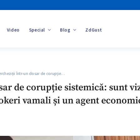
Video
Special
Blog
ZdGust
Banii tăi
heziții într-un dosar de corupție…
sar de corupție sistemică: sunt vi
rokeri vamali și un agent economi