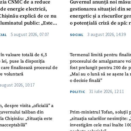
zia CNMC de a reduce
Guvernul anunță noi măsu
de energie electrică,
gestionarea situației din s
Chișinău explică de ce nu
energetic și a riscurilor g
iluminatul public: „Este
o potențială criză de apă: r
iguranței cetățenilor”
privind utilizarea apei pot
5 august 2026, 07:07
3 august 2026, 14:39
IAL
SOCIAL
în valoare totală de 6,5
Termenul limită pentru finali
 lei, puse la dispoziția
procesului de amalgamare vo
or care finalizează procesul de
fost prelungit pentru 200 de p
e voluntară
„Mai au o lună să se așeze la 
o decizie finală”
 august 2026, 10:17
31 iulie 2026, 12:11
POLITIC
n, despre vizita „oficială” a
guvernului taliban din
Prim-ministrul Tofan, soluții 
la Chișinău: „Situația este
„situația salariilor nesimțite:
inacceptabilă”
investigăm cele mai înalte 10