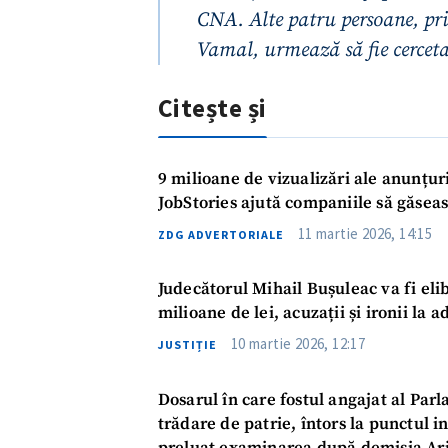
CNA. Alte patru persoane, prin
Vamal, urmează să fie cercetat
Citește și
9 milioane de vizualizări ale anunțu
JobStories ajută companiile să găseas
11 martie 2026, 14:15
ZDG ADVERTORIALE
Judecătorul Mihail Bușuleac va fi eli
ȘTIREA MEA
milioane de lei, acuzații și ironii la
Titlu știre
10 martie 2026, 12:17
JUSTIȚIE
Dosarul în care fostul angajat al Par
Fotografie
trădare de patrie, întors la punctul in