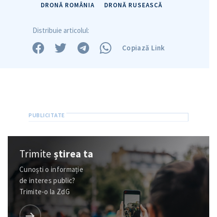
DRONĂ ROMÂNIA
DRONĂ RUSEASCĂ
in English
на русском
Distribuie articolul:
Copiază Link
Trimite
știrea ta
Cunoști o informație
de interes public?
Trimite-o la ZdG