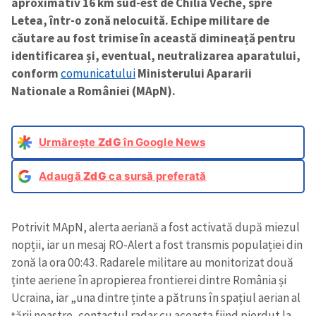
aproximativ 16 km sud-est de Chilia Veche, spre
Letea, într-o zonă nelocuită. Echipe militare de
căutare au fost trimise în această dimineață pentru
identificarea și, eventual, neutralizarea aparatului,
conform
comunicatului
Ministerului Apararii
Nationale a României (MApN).
Urmărește
ZdG
în Google News
Adaugă
ZdG
ca sursă preferată
Potrivit MApN, alerta aeriană a fost activată după miezul
nopții, iar un mesaj RO-Alert a fost transmis populației din
zonă la ora 00:43. Radarele militare au monitorizat două
ținte aeriene în apropierea frontierei dintre România și
Ucraina, iar „una dintre ținte a pătruns în spațiul aerian al
țării noastre, contactul radar cu aceasta fiind pierdut la