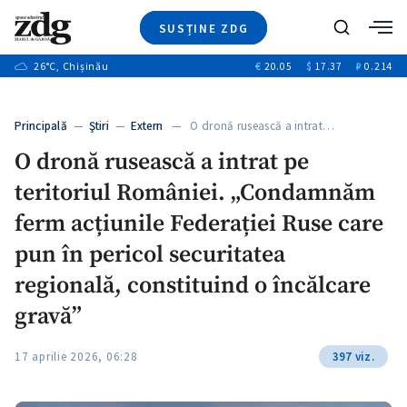
SUSȚINE ZDG
+3
Caută
+1
26
°C
, Chișinău
€
20.05
$
17.37
₽
0.214
Ştiri
+9
+4
Investigatii
Banii tăi
+1
+5
Principală
—
Ştiri
—
Extern
— O dronă rusească a intrat…
Video
+1
O dronă rusească a intrat pe
Special
teritoriul României. „Condamnăm
Blog
+1
ZdGust
ferm acțiunile Federației Ruse care
pun în pericol securitatea
regională, constituind o încălcare
+1
gravă”
17 aprilie 2026, 06:28
397 viz.