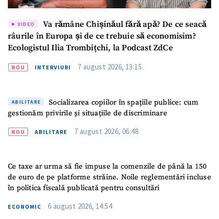
Va rămâne Chișinăul fără apă? De ce seacă
VIDEO
râurile în Europa și de ce trebuie să economisim?
Ecologistul Ilia Trombițchi, la Podcast ZdCe
7 august 2026, 13:15
NOU
INTERVIURI
Socializarea copiilor în spațiile publice: cum
ABILITARE
gestionăm privirile și situațiile de discriminare
7 august 2026, 06:48
NOU
ABILITARE
Ce taxe ar urma să fie impuse la comenzile de până la 150
de euro de pe platforme străine. Noile reglementări incluse
în politica fiscală publicată pentru consultări
6 august 2026, 14:54
ECONOMIC
ȘTIREA MEA