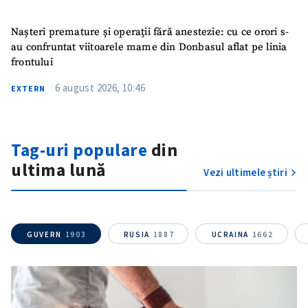
Titlu știre
+ Adaugă titlu
Nașteri premature și operații fără anestezie: cu ce orori s-
au confruntat viitoarele mame din Donbasul aflat pe linia
frontului
Fotografie
+ Încarcă imagine
6 august 2026, 10:46
EXTERN
Link media
+ Link media
Tag-uri populare
din
ultima lună
Vezi ultimele știri
Mesajul știrei
+ Mesajul știrei
CONTACT SURSĂ
GUVERN
1903
RUSIA
1887
UCRAINA
1662
Sursă anonimă
Nume
+ Numele meu