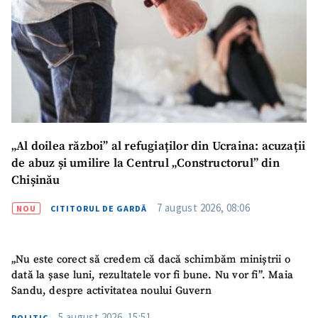
Email
+ Emailul meu
Telefon
+ Telefon personal
Am citit și sunt de
acord cu
politica de
confidențialitate
.
TRIMITE ȘTIREA
„Al doilea război” al refugiaților din Ucraina: acuzații
de abuz și umilire la Centrul „Constructorul” din
Chișinău
7 august 2026, 08:06
NOU
CITITORUL DE GARDĂ
„Nu este corect să credem că dacă schimbăm miniștrii o
dată la șase luni, rezultatele vor fi bune. Nu vor fi”. Maia
Sandu, despre activitatea noului Guvern
5 august 2026, 15:51
POLITIC