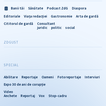
Banii tăi
Sănătate
Podcast ZdG
Diaspora
Editoriale
Viața redacției
Gastronomie
Arta de gardă
Cititorul de gardă
Consultant
juridic
politic
social
ZDGUST
SPECIAL
Abilitare
Reportaje
Oameni
Fotoreportaje
Interviuri
Expo 30 de ani de corupție
Video
Anchete
Reportaj
Vox
Stop-cadru