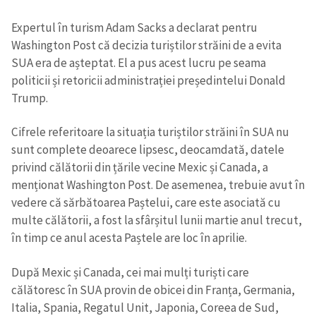
Expertul în turism Adam Sacks a declarat pentru
Washington Post că decizia turiștilor străini de a evita
SUA era de așteptat. El a pus acest lucru pe seama
politicii și retoricii administrației președintelui Donald
Trump.
Cifrele referitoare la situația turiștilor străini în SUA nu
sunt complete deoarece lipsesc, deocamdată, datele
privind călătorii din țările vecine Mexic și Canada, a
menționat Washington Post. De asemenea, trebuie avut în
vedere că sărbătoarea Paștelui, care este asociată cu
multe călătorii, a fost la sfârșitul lunii martie anul trecut,
în timp ce anul acesta Paștele are loc în aprilie.
După Mexic și Canada, cei mai mulți turiști care
călătoresc în SUA provin de obicei din Franța, Germania,
Italia, Spania, Regatul Unit, Japonia, Coreea de Sud,