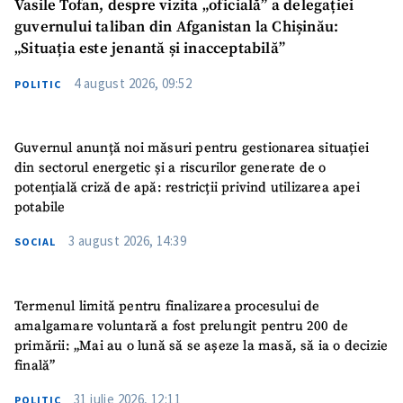
Vasile Tofan, despre vizita „oficială” a delegației
guvernului taliban din Afganistan la Chișinău:
„Situația este jenantă și inacceptabilă”
4 august 2026, 09:52
POLITIC
Guvernul anunță noi măsuri pentru gestionarea situației
din sectorul energetic și a riscurilor generate de o
potențială criză de apă: restricții privind utilizarea apei
potabile
3 august 2026, 14:39
SOCIAL
Termenul limită pentru finalizarea procesului de
amalgamare voluntară a fost prelungit pentru 200 de
primării: „Mai au o lună să se așeze la masă, să ia o decizie
finală”
31 iulie 2026, 12:11
POLITIC