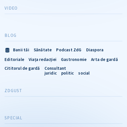
VIDEO
BLOG
Banii tăi
Sănătate
Podcast ZdG
Diaspora
Editoriale
Viața redacției
Gastronomie
Arta de gardă
Cititorul de gardă
Consultant
juridic
politic
social
ZDGUST
SPECIAL