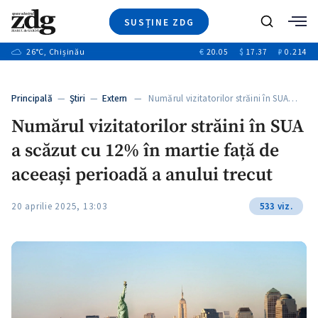
SUSȚINE ZDG
+3
Caută
+1
26
°C
, Chișinău
€
20.05
$
17.37
₽
0.214
Ştiri
+9
+4
Investigatii
Banii tăi
+1
+5
Principală
—
Ştiri
—
Extern
— Numărul vizitatorilor străini în SUA…
Video
+1
Numărul vizitatorilor străini în SUA
Special
a scăzut cu 12% în martie față de
Blog
+1
ZdGust
aceeași perioadă a anului trecut
20 aprilie 2025, 13:03
533 viz.
+1