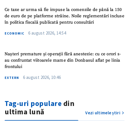
Ce taxe ar urma să fie impuse la comenzile de până la 150
de euro de pe platforme străine. Noile reglementări incluse
în politica fiscală publicată pentru consultări
6 august 2026, 14:54
ECONOMIC
Nașteri premature și operații fără anestezie: cu ce orori s-
au confruntat viitoarele mame din Donbasul aflat pe linia
frontului
6 august 2026, 10:46
EXTERN
ȘTIREA MEA
Titlu știre
+ Adaugă titlu
Tag-uri populare
din
ultima lună
Vezi ultimele știri
Fotografie
+ Încarcă imagine