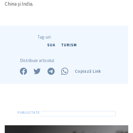
China și India.
Tag-uri:
SUA
TURISM
Distribuie articolul:
Copiază Link
Trimite o informație
Despre ZdG
in English
на русском