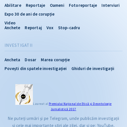
Abilitare
Reportaje
Oameni
Fotoreportaje
Interviuri
Expo 30 de ani de corupție
Video
Anchete
Reportaj
Vox
Stop-cadru
INVESTIGATII
Ancheta
Dosar
Marea corupție
Povești din spatele investigației
Ghiduri de investigații
Laureat al
Premiului Naţional de Etică și Deontologie
Jurnalistică 2017
Ne puteți urmări și pe Telegram, unde publicăm investigații
și cele mai importante știri ale zilei, dar și pe: YouTube,