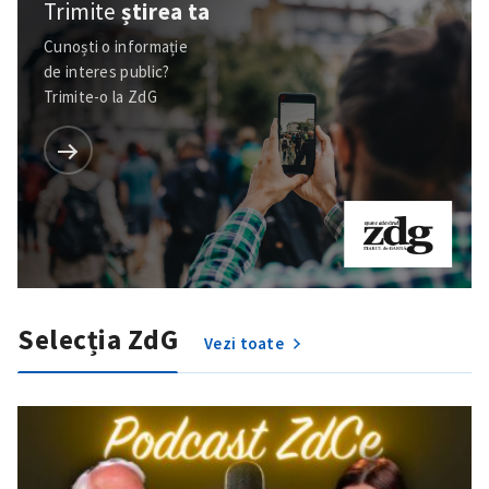
Trimite
știrea ta
Cunoști o informație
de interes public?
Trimite-o la ZdG
Selecția ZdG
Vezi toate