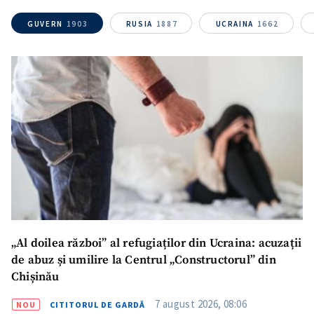
Link media
+ Link media
GUVERN
1903
RUSIA
1887
UCRAINA
1662
Mesajul știrei
+ Mesajul știrei
CONTACT SURSĂ
Sursă anonimă
Nume
+ Numele meu
Email
+ Emailul meu
„Al doilea război” al refugiaților din Ucraina: acuzații
Telefon
+ Telefon personal
de abuz și umilire la Centrul „Constructorul” din
Chișinău
Am citit și sunt de
acord cu
politica de
7 august 2026, 08:06
NOU
CITITORUL DE GARDĂ
confidențialitate
.