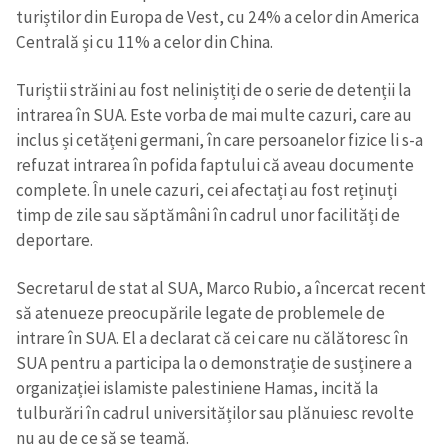
turiștilor din Europa de Vest, cu 24% a celor din America
Centrală și cu 11% a celor din China.
Turiștii străini au fost neliniștiți de o serie de detenții la
intrarea în SUA. Este vorba de mai multe cazuri, care au
inclus și cetățeni germani, în care persoanelor fizice li s-a
refuzat intrarea în pofida faptului că aveau documente
complete. În unele cazuri, cei afectați au fost reținuți
timp de zile sau săptămâni în cadrul unor facilități de
deportare.
Secretarul de stat al SUA, Marco Rubio, a încercat recent
să atenueze preocupările legate de problemele de
intrare în SUA. El a declarat că cei care nu călătoresc în
SUA pentru a participa la o demonstrație de susținere a
organizației islamiste palestiniene Hamas, incită la
tulburări în cadrul universităților sau plănuiesc revolte
nu au de ce să se teamă.