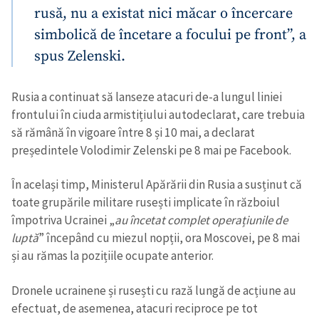
rusă, nu a existat nici măcar o încercare
simbolică de încetare a focului pe front”, a
spus Zelenski.
Rusia a continuat să lanseze atacuri de-a lungul liniei
frontului în ciuda armistițiului autodeclarat, care trebuia
să rămână în vigoare între 8 și 10 mai, a declarat
președintele Volodimir Zelenski pe 8 mai pe Facebook.
În același timp, Ministerul Apărării din Rusia a susținut că
toate grupările militare rusești implicate în războiul
împotriva Ucrainei „
au încetat complet operațiunile de
luptă
” începând cu miezul nopții, ora Moscovei, pe 8 mai
și au rămas la pozițiile ocupate anterior.
Dronele ucrainene și rusești cu rază lungă de acțiune au
efectuat, de asemenea, atacuri reciproce pe tot