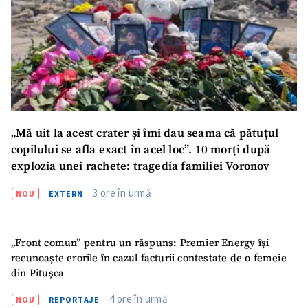
„Mă uit la acest crater și îmi dau seama că pătuțul
copilului se afla exact în acel loc”. 10 morți după
explozia unei rachete: tragedia familiei Voronov
3 ore în urmă
NOU
EXTERN
„Front comun” pentru un răspuns: Premier Energy își
recunoaște erorile în cazul facturii contestate de o femeie
din Pitușca
4 ore în urmă
NOU
REPORTAJE