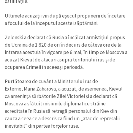
ostilitățile.
CONTACT SURSĂ
Ultimele acuzații vin după eșecul propunerii de încetare
a focului de la începutul acestei săptămâni.
Sursă anonimă
Nume
Zelenski a declarat că Rusia a încălcat armistițiul propus
+ Numele meu
de Ucraina de 1.820 de ori în decurs de câteva ore de la
intrarea acestuia în vigoare pe 6 mai, în timp ce Moscova a
Email
+ Emailul meu
acuzat Kievul de atacuri asupra teritoriului rus și de
ocuparea Crimeii în aceeași perioadă.
Telefon
+ Telefon personal
Purtătoarea de cuvânt a Ministerului rus de
Am citit și sunt de
Externe, Maria Zaharova, a acuzat, de asemenea, Kievul
acord cu
politica de
că amenință sărbătorile Zilei Victoriei și a declarat că
confidențialitate
.
Moscova a sfătuit misiunile diplomatice străine
TRIMITE ȘTIREA
acreditate în Rusia să retragă personalul din Kiev din
cauza a ceea ce a descris ca fiind un „atac de represalii
inevitabil” din partea forțelor ruse.