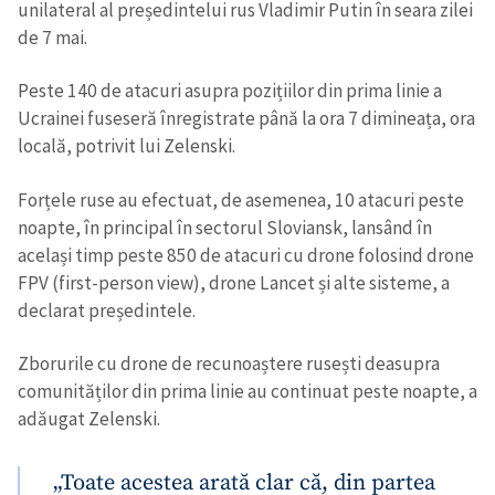
unilateral al președintelui rus Vladimir Putin în seara zilei
de 7 mai.
Peste 140 de atacuri asupra pozițiilor din prima linie a
Ucrainei fuseseră înregistrate până la ora 7 dimineața, ora
locală, potrivit lui Zelenski.
Forțele ruse au efectuat, de asemenea, 10 atacuri peste
noapte, în principal în sectorul Sloviansk, lansând în
același timp peste 850 de atacuri cu drone folosind drone
FPV (first-person view), drone Lancet și alte sisteme, a
declarat președintele.
Zborurile cu drone de recunoaștere rusești deasupra
comunităților din prima linie au continuat peste noapte, a
adăugat Zelenski.
„Toate acestea arată clar că, din partea