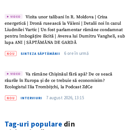
Vizita unor talibani în R. Moldova | Criza
VIDEO
energetică | Dronă rusească la Văleni | Detalii noi în cazul
Liudmilei Vartic | Un fost parlamentar rămâne condamnat
pentru îmbogățire ilicită | Averea lui Dumitru Vangheli, sub
lupa ANI | SĂPTĂMÂNA DE GARDĂ
6 ore în urmă
NOU
SINTEZA SĂPTĂMÂNII
Va rămâne Chișinăul fără apă? De ce seacă
VIDEO
râurile în Europa și de ce trebuie să economisim?
Ecologistul Ilia Trombițchi, la Podcast ZdCe
7 august 2026, 13:15
NOU
INTERVIURI
Tag-uri populare
din