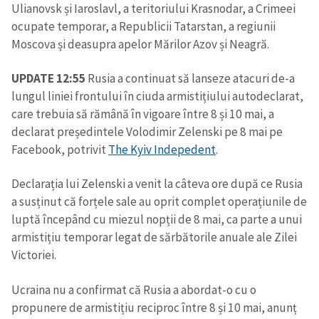
Ulianovsk și Iaroslavl, a teritoriului Krasnodar, a Crimeei
ocupate temporar, a Republicii Tatarstan, a regiunii
Moscova și deasupra apelor Mărilor Azov și Neagră.
UPDATE 12:55
Rusia a continuat să lanseze atacuri de-a
lungul liniei frontului în ciuda armistițiului autodeclarat,
care trebuia să rămână în vigoare între 8 și 10 mai, a
declarat președintele Volodimir Zelenski pe 8 mai pe
Facebook, potrivit
The Kyiv Indepedent
.
Declarația lui Zelenski a venit la câteva ore după ce Rusia
a susținut că forțele sale au oprit complet operațiunile de
luptă începând cu miezul nopții de 8 mai, ca parte a unui
armistițiu temporar legat de sărbătorile anuale ale Zilei
Victoriei.
Ucraina nu a confirmat că Rusia a abordat-o cu o
propunere de armistițiu reciproc între 8 și 10 mai, anunț