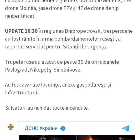
cu două bombe aeriene ghidate, opt drone Geran-2, trei
drone Molniîa, șase drone FPV și 47 de drone de tip
neidentificat.
SUSȚINE
UPDATE 10:30
În regiunea Dnipropetrovsk, trei persoane
au fost rănite în urma bombardamentelor rusești, a
raportat Serviciul pentru Situații de Urgență.
Trupele ruse au atacat de peste 30 de ori raioanele
Pavlograd, Nikopol și Sinelnîkove.
Au fost avariate locuințe, anexe gospodărești și
infrastructură.
Salvatorii au lichidat toate incendiile.