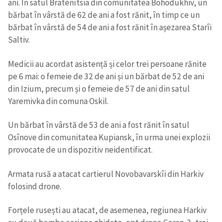
ani. În satul Bratenîtsia din comunitatea Bohodukhiv, un
bărbat în vârstă de 62 de ani a fost rănit, în timp ce un
bărbat în vârstă de 54 de ani a fost rănit în așezarea Starîi
Saltiv.
Medicii au acordat asistență și celor trei persoane rănite
pe 6 mai: o femeie de 32 de ani și un bărbat de 52 de ani
din Izium, precum și o femeie de 57 de ani din satul
Yaremivka din comuna Oskil.
Un bărbat în vârstă de 53 de ani a fost rănit în satul
Osînove din comunitatea Kupiansk, în urma unei explozii
provocate de un dispozitiv neidentificat.
Armata rusă a atacat cartierul Novobavarskîi din Harkiv
folosind drone.
Forțele rusești au atacat, de asemenea, regiunea Harkiv