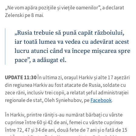
„Ne vom apăra pozițiile și viețile oamenilor”, a declarat
Zelenski pe 8 mai.
„Rusia trebuie să pună capăt războiului,
iar toată lumea va vedea cu adevărat acest
lucru atunci când va începe mișcarea spre
pace”, a adăugat el.
UPDATE 11:30
În ultima zi, orașul Harkiv și alte 17 așezări
din regiunea Harkiv au fost atacate de Rusia, soldate cu
zece răni, inclusiv trei copii, a relatat șeful administrației
regionale de stat, Oleh Syniehubov, pe
Facebook
.
În Harkiv, printre răniți s-au numărat bărbați cu vârste
cuprinse între 60 și 42 de ani, femei cu vârste cuprinse
între 72, 47 și 34 de ani, două fete de 7 ani și o fată de 15