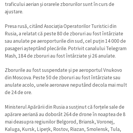
traficului aerian și orarele zborurilor sunt în curs de
ajustare.
Presa rusă, citând Asociația Operatorilor Turistici din
Rusia, a relatat că peste 80 de zboruri au fost întârziate
sau anulate pe aeroporturile din sud, cel puțin 14 000 de
pasageri așteptând plecările. Potrivit canalului Telegram
Mash, 184 de zboruri au fost întârziate și 26 anulate.
Zborurile au fost suspendate și pe aeroportul Vnukovo
din Moscova. Peste 50 de zboruri au fost întârziate sau
anulate acolo, unele aeronave neputând decola mai mult
de 24 de ore.
Ministerul Apărării din Rusia a susținut că forțele sale de
apărare aeriană au doborât 264 de drone în noaptea de 8
mai deasupra regiunilor Belgorod, Briansk, Voronej,
Kaluga, Kursk, Lipețk, Rostov, Riazan, Smolensk, Tula,