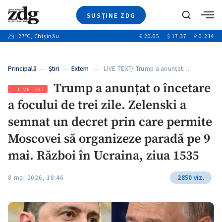
SUSȚINE ZDG
+3
Caută
+2
27
°C
, Chișinău
€
20.05
$
17.37
₽
0.214
Ştiri
+7
+2
Investigatii
Banii tăi
+7
Principală
—
Ştiri
—
Extern
— LIVE TEXT/ Trump a anunțat…
Video
+1
+1
+1
Trump a anunțat o încetare
Special
LIVE TEXT
a focului de trei zile. Zelenski a
Blog
+1
ZdGust
semnat un decret prin care permite
+1
Moscovei să organizeze paradă pe 9
mai. Război în Ucraina, ziua 1535
8 mai 2026, 18:46
2850 viz.