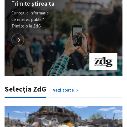
Trimite
știrea ta
Cunoști o informație
de interes public?
Trimite-o la ZdG
Selecția ZdG
Vezi toate