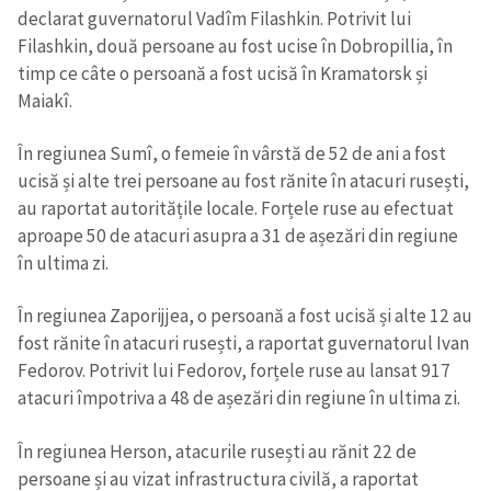
declarat guvernatorul Vadîm Filashkin. Potrivit lui
Filashkin, două persoane au fost ucise în Dobropillia, în
timp ce câte o persoană a fost ucisă în Kramatorsk și
Maiakî.
În regiunea Sumî, o femeie în vârstă de 52 de ani a fost
ucisă și alte trei persoane au fost rănite în atacuri rusești,
au raportat autoritățile locale. Forțele ruse au efectuat
aproape 50 de atacuri asupra a 31 de așezări din regiune
în ultima zi.
În regiunea Zaporijjea, o persoană a fost ucisă și alte 12 au
fost rănite în atacuri rusești, a raportat guvernatorul Ivan
Fedorov. Potrivit lui Fedorov, forțele ruse au lansat 917
atacuri împotriva a 48 de așezări din regiune în ultima zi.
În regiunea Herson, atacurile rusești au rănit 22 de
persoane și au vizat infrastructura civilă, a raportat