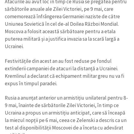
Atacurile au avut loc în timp ce Rusia se pregătea pentru
sărbătorile anuale ale Zilei Victoriei, pe 9 mai, care
comemorează înfrângerea Germaniei naziste de către
Uniunea Sovietică în cel de-al Doilea Război Mondial.
Moscova a folosit această sărbătoare pentru a etala
puterea militară și a justifica invazia sa la scară largă a
Ucrainei.
ȘTIREA MEA
Festivitățile din acest an au fost reduse pe fondul
Titlu știre
+ Adaugă titlu
extinderii campaniei de atacuri la distanță a Ucrainei.
Kremlinul a declarat că echipament militar greu nu va fi
Fotografie
+ Încarcă imagine
expus în timpul paradei.
Rusia a anunțat anterior un armistițiu unilateral pentru 8-
Link media
+ Link media
9 mai, înainte de sărbătorile Zilei Victoriei, în timp ce
Ucraina a propus un armistițiu anticipat, care să înceapă
la miezul nopții pe 6 mai, ceea ce Zelenski a descris ca un
Mesajul știrei
+ Mesajul știrei
test al disponibilității Moscovei de a înceta cu adevărat