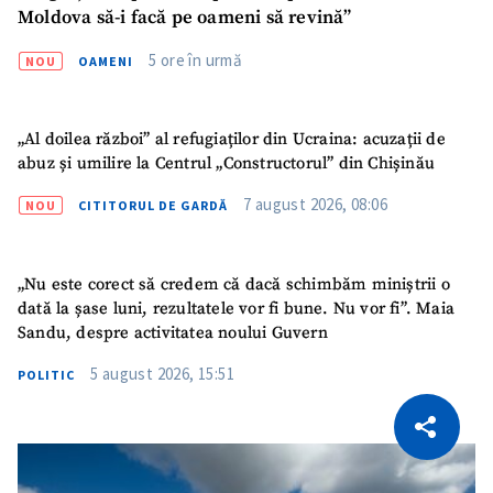
Moldova să-i facă pe oameni să revină”
5 ore în urmă
NOU
OAMENI
„Al doilea război” al refugiaților din Ucraina: acuzații de
abuz și umilire la Centrul „Constructorul” din Chișinău
7 august 2026, 08:06
NOU
CITITORUL DE GARDĂ
„Nu este corect să credem că dacă schimbăm miniștrii o
dată la șase luni, rezultatele vor fi bune. Nu vor fi”. Maia
Sandu, despre activitatea noului Guvern
5 august 2026, 15:51
POLITIC
CITEȘTE
Citește articolul
Copiază Link