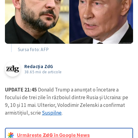
Sursa foto: AFP
Redacția ZdG
38.65 mii de articole
UPDATE 21:45
Donald Trump a anunțat o încetare a
focului de trei zile în războiul dintre Rusia și Ucraina: pe
9, 10 și 11 mai. Ulterior, Volodimir Zelenski a confirmat
armistițiul, scrie
Suspilne
.
Urmărește
ZdG
în Google News