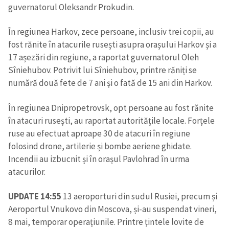
guvernatorul Oleksandr Prokudin.
În regiunea Harkov, zece persoane, inclusiv trei copii, au
fost rănite în atacurile rusești asupra orașului Harkov și a
17 așezări din regiune, a raportat guvernatorul Oleh
Sîniehubov. Potrivit lui Sîniehubov, printre răniți se
numără două fete de 7 ani și o fată de 15 ani din Harkov.
În regiunea Dnipropetrovsk, opt persoane au fost rănite
în atacuri rusești, au raportat autoritățile locale. Forțele
ruse au efectuat aproape 30 de atacuri în regiune
folosind drone, artilerie și bombe aeriene ghidate.
Incendii au izbucnit și în orașul Pavlohrad în urma
atacurilor.
UPDATE 14:55
13 aeroporturi din sudul Rusiei, precum și
Aeroportul Vnukovo din Moscova, și-au suspendat vineri,
8 mai, temporar operațiunile. Printre țintele lovite de