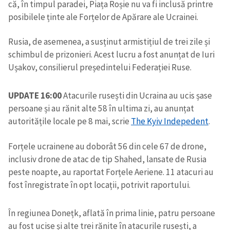
că, în timpul paradei, Piața Roșie nu va fi inclusă printre
posibilele ținte ale Forțelor de Apărare ale Ucrainei.
Rusia, de asemenea, a susținut armistițiul de trei zile și
schimbul de prizonieri. Acest lucru a fost anunțat de Iuri
Ușakov, consilierul președintelui Federației Ruse.
UPDATE 16:00
Atacurile rusești din Ucraina au ucis șase
persoane și au rănit alte 58 în ultima zi, au anunțat
autoritățile locale pe 8 mai, scrie
The Kyiv Indepedent
.
Forțele ucrainene au doborât 56 din cele 67 de drone,
inclusiv drone de atac de tip Shahed, lansate de Rusia
peste noapte, au raportat Forțele Aeriene. 11 atacuri au
fost înregistrate în opt locații, potrivit raportului.
În regiunea Donețk, aflată în prima linie, patru persoane
au fost ucise și alte trei rănite în atacurile rusești, a