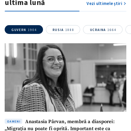
ultima lună
Vezi ultimele știri
GUVERN
1904
RUSIA
1888
UCRAINA
1664
Anastasia Pârvan, membră a diasporei:
OAMENI
„Migrația nu poate fi oprită. Important este ca