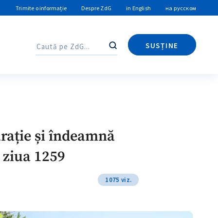
Trimite o informație
Despre ZdG
in English
на русском
SUSȚINE
Caută
Caută
arație și îndeamnă
 ziua 1259
1075 viz.