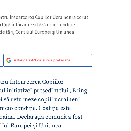
ntru Întoarcerea Copiilor Ucraineni a cerut
 fără întârziere și fără nicio condiție.
e țări, Consiliul Europei și Uniunea
Adaugă
ZdG
ca sursă preferată
ntru Întoarcerea Copiilor
ul inițiativei președintelui „Bring
i să returneze copiii ucraineni
 nicio condiție. Coaliția este
raina. Declarația comună a fost
iliul Europei și Uniunea