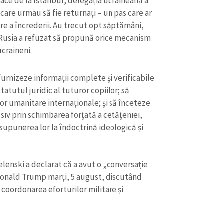
ace de la Istanbul, delegația ucraineană a
Email
+ Emailul 
+ Link media
r care urmau să fie returnați – un pas care ar
re a încrederii. Au trecut opt săptămâni,
Telefon
+ Telefon pe
r Rusia a refuzat să propună orice mecanism
ucraineni.
Am citit și sunt de ac
+ Mesajul știrei
confidențialitate
.
furnizeze informații complete și verificabile
TRIMITE ȘT
statutul juridic al tuturor copiilor; să
lor umanitare internaționale; și să înceteze
usiv prin schimbarea forțată a cetățeniei,
și supunerea lor la îndoctrină ideologică și
lenski a declarat că a avut o „conversație
onald Trump marți, 5 august, discutând
 coordonarea eforturilor militare și