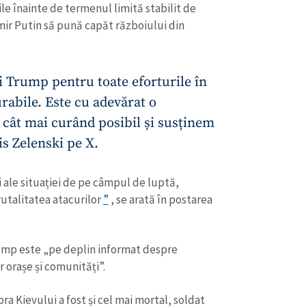
zile înainte de termenul limită stabilit de
ir Putin să pună capăt războiului din
i Trump pentru toate eforturile în
urabile. Este cu adevărat o
 cât mai curând posibil și susținem
is Zelenski pe X.
i ale situației de pe câmpul de luptă,
rutalitatea atacurilor
”
, se arată în postarea
ump este „pe deplin informat despre
r orașe și comunități”.
ra Kievului a fost și cel mai mortal, soldat