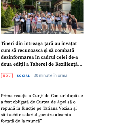
Tineri din întreaga țară au învățat
cum să recunoască și să combată
dezinformarea în cadrul celei de-a
doua ediții a Taberei de Reziliență
Informațională
30 minute în urmă
NOU
SOCIAL
Prima reacție a Curții de Conturi după ce
a fost obligată de Curtea de Apel să o
repună în funcție pe Tatiana Vozian și
meu
să-i achite salariul „pentru absența
forțată de la muncă”