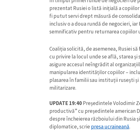
În timpul primei runde de negocieri de p
Link media
prezentat Rusiei o listă inițială a copiilo
fi putut servi drept măsură de consolida
inclusiv o a doua rundă de negocieri, ia
semnificativ pentru returnarea copiilor 
Mesajul știrei
Coaliția solicită, de asemenea, Rusiei să 
cu privire la locul unde se află, starea și 
asigure accesul neîngrădit al organizații
manipularea identităților copiilor – incl
plasarea în familii sau instituții rusești 
militarizare.
UPDATE 19:40
Președintele Volodimir Ze
productivă” cu președintele american D
despre încheierea războiului din Rusia și
diplomatice, scrie
presa ucraineană
.