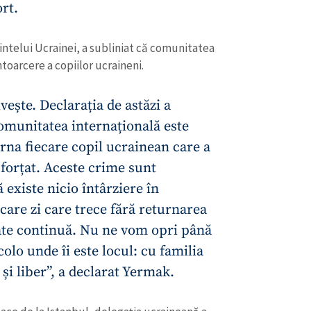
rt.
ntelui Ucrainei, a subliniat că comunitatea
toarcere a copiilor ucraineni.
vește. Declarația de astăzi a
omunitatea internațională este
urna fiecare copil ucrainean care a
 forțat. Aceste crime sunt
ă existe nicio întârziere în
care zi care trece fără returnarea
CONTACT SURSĂ
ptate continuă. Nu ne vom opri până
Sursă anonimă
+ Adaugă titlu
colo unde îi este locul: cu familia
ă și liber”, a declarat Yermak.
Nume
+ Numele 
+ Încarcă imagine