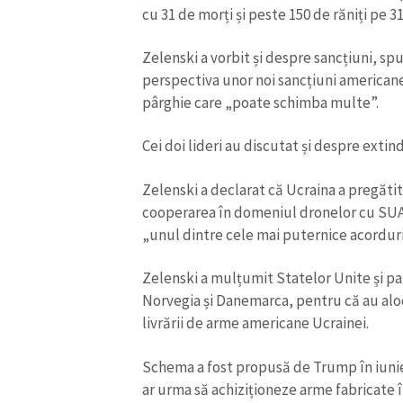
cu 31 de morți și peste 150 de răniți pe 31 
Zelenski a vorbit și despre sancțiuni, s
perspectiva unor noi sancțiuni americane
pârghie care „poate schimba multe”.
Cei doi lideri au discutat și despre exti
Zelenski a declarat că Ucraina a pregătit
cooperarea în domeniul dronelor cu SUA ș
„unul dintre cele mai puternice acorduri 
Zelenski a mulțumit Statelor Unite și pa
Norvegia și Danemarca, pentru că au aloc
livrării de arme americane Ucrainei.
Schema a fost propusă de Trump în iunie. Î
ar urma să achiziționeze arme fabricate 