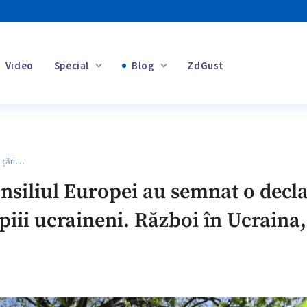
Video
Special
Blog
ZdGust
Banii tăi
 țări…
+1
onsiliul Europei au semnat o decl
piii ucraineni. Război în Ucraina,