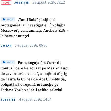
meu
5 august 2026, 09:12
NOU
JUSTIȚIE
rsonal
„Tanti Raia” și alți doi
DOC
protagoniști ai investigației „În Slujba
ord cu
politica de
Moscovei”, condamnați. Ancheta ZdG –
la baza sentinței
IREA
5 august 2026, 06:36
DOSAR
Fosta angajată a Curții de
DOC
Conturi, care l-a acuzat pe Marian Lupu
de „avansuri sexuale”, a obținut câștig
de cauză la Curtea de Apel. Instituția,
obligată să o repună în funcție pe
Tatiana Vozian și să-i achite salariul
4 august 2026, 14:54
JUSTIȚIE