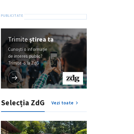
Trimite
știrea ta
Cunoști o informație
de interes public?
Trimite-o la ZdG
Selecția ZdG
Vezi toate