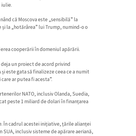
iulie.
punând că Moscova este „sensibilă” la
 și la „hotărârea” lui Trump, numind-o o
nderea cooperării în domeniul apărării.
 deja un proiect de acord privind
i este gata să finalizeze ceea ce a numit
care ar putea fi acesta”.
rtenerilor NATO, inclusiv Olanda, Suedia,
at peste 1 miliard de dolari în finanțarea
n cadrul acestei inițiative, țările alianței
în SUA, inclusiv sisteme de apărare aeriană,