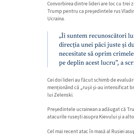
Convorbirea dintre lideri are loc cu trei 
Trump pentru ca președintele rus Vladim
Ucraina.
„Îi suntem recunoscători lu
direcția unei păci juste și d
necesitate să oprim crimele
pe deplin acest lucru”, a scr
Cei doi lideri au făcut schimb de evaluăr
menționând că „rușii și-au intensificat b
lui Zelenski.
Președintele ucrainean a adăugat că Tr
atacurile rusești asupra Kievului și a alto
Cel mai recent atac în masă al Rusiei asup