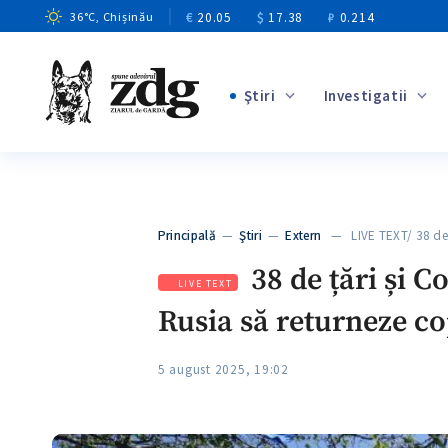
€
20.05
$
17.38
₽
0.214
36
°C
, Chișinău
Ştiri
Investigatii
+8
+4
+12
+4
Principală
—
Ştiri
—
Extern
— LIVE TEXT/ 38 de
+5
38 de țări și C
LIVE TEXT
Rusia să returneze co
5 august 2025, 19:02