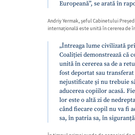
Europeană”, se arată în rapo
Andriy Yermak, șeful Cabinetului Președi
internațională este unită în cererea de în
„Întreaga lume civilizată pri
Coaliției demonstrează că c
unită în cererea sa de a ret
fost deportat sau transferat
nejustificate și nu trebuie s
aducerea copiilor acasă. Fie
ȘTIREA MEA
lor este o altă zi de nedre
Titlu știre
când fiecare copil nu va fi a
sa, în patria sa, în siguranț
Fotografie