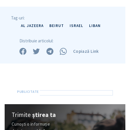
Tag-uri:
AL JAZEERA
BEIRUT
ISRAEL
LIBAN
Distribuie articolul:
Copiază Link
Trimite
știrea ta
Cunoști o informație