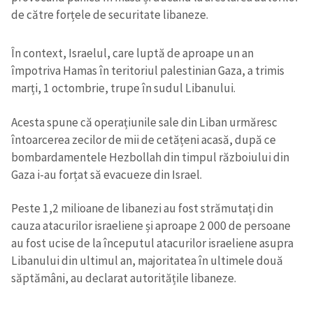
de către forțele de securitate libaneze.
În context, Israelul, care luptă de aproape un an
împotriva Hamas în teritoriul palestinian Gaza, a trimis
marți, 1 octombrie, trupe în sudul Libanului.
Acesta spune că operațiunile sale din Liban urmăresc
întoarcerea zecilor de mii de cetățeni acasă, după ce
bombardamentele Hezbollah din timpul războiului din
Gaza i-au forțat să evacueze din Israel.
Peste 1,2 milioane de libanezi au fost strămutați din
cauza atacurilor israeliene și aproape 2 000 de persoane
au fost ucise de la începutul atacurilor israeliene asupra
Libanului din ultimul an, majoritatea în ultimele două
săptămâni, au declarat autoritățile libaneze.