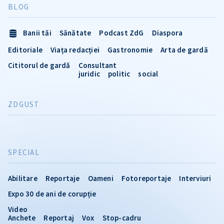
BLOG
Banii tăi
Sănătate
Podcast ZdG
Diaspora
Editoriale
Viața redacției
Gastronomie
Arta de gardă
Cititorul de gardă
Consultant
juridic
politic
social
ZDGUST
SPECIAL
Abilitare
Reportaje
Oameni
Fotoreportaje
Interviuri
Expo 30 de ani de corupție
Video
Anchete
Reportaj
Vox
Stop-cadru