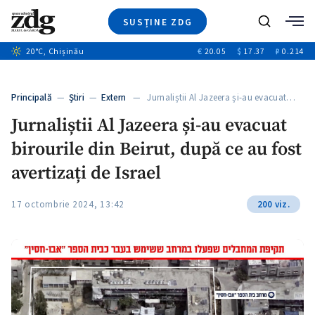
SUSȚINE ZDG
Caută
+2
20
°C
, Chișinău
€
20.05
$
17.37
₽
0.214
Ştiri
+6
+2
Investigatii
Banii tăi
+2
Principală
—
Ştiri
—
Extern
— Jurnaliștii Al Jazeera și-au evacuat…
Video
+1
+1
Jurnaliștii Al Jazeera și-au evacuat
Special
birourile din Beirut, după ce au fost
Blog
+2
ZdGust
avertizați de Israel
+1
17 octombrie 2024, 13:42
200 viz.