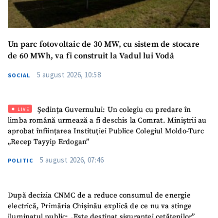
Un parc fotovoltaic de 30 MW, cu sistem de stocare
de 60 MWh, va fi construit la Vadul lui Vodă
SUSȚINE
5 august 2026, 10:58
SOCIAL
Ședința Guvernului: Un colegiu cu predare în
LIVE
limba română urmează a fi deschis la Comrat. Miniștrii au
aprobat înființarea Instituției Publice Colegiul Moldo-Turc
„Recep Tayyip Erdogan”
5 august 2026, 07:46
POLITIC
După decizia CNMC de a reduce consumul de energie
electrică, Primăria Chișinău explică de ce nu va stinge
iluminatul public: „Este destinat siguranței cetățenilor”