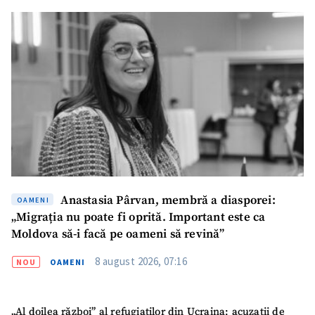
ȘTIREA MEA
Titlu știre
+ Adaugă titlu
Fotografie
+ Încarcă imagine
Link media
+ Link media
Mesajul știrei
+ Mesajul știrei
Anastasia Pârvan, membră a diasporei:
OAMENI
„Migrația nu poate fi oprită. Important este ca
Moldova să-i facă pe oameni să revină”
CONTACT SURSĂ
Sursă anonimă
8 august 2026, 07:16
NOU
OAMENI
Nume
+ Numele meu
„Al doilea război” al refugiaților din Ucraina: acuzații de