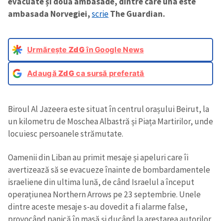
evacuate și două ambasade, dintre care una este
ambasada Norvegiei,
scrie
The Guardian.
Urmărește
ZdG
în Google News
Adaugă
ZdG
ca sursă preferată
Biroul Al Jazeera este situat în centrul orașului Beirut, la
un kilometru de Moschea Albastră și Piața Martirilor, unde
locuiesc persoanele strămutate.
Oamenii din Liban au primit mesaje și apeluri care îi
avertizează să se evacueze înainte de bombardamentele
israeliene din ultima lună, de când Israelul a început
operațiunea Northern Arrows pe 23 septembrie. Unele
dintre aceste mesaje s-au dovedit a fi alarme false,
provocând panică în masă și ducând la arestarea autorilor