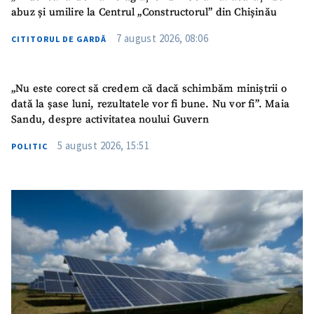
abuz și umilire la Centrul „Constructorul” din Chișinău
Email
+ Emailul meu
7 august 2026, 08:06
CITITORUL DE GARDĂ
Telefon
+ Telefon personal
„Nu este corect să credem că dacă schimbăm miniștrii o
Am citit și sunt de
acord cu
politica de
dată la șase luni, rezultatele vor fi bune. Nu vor fi”. Maia
confidențialitate
.
Sandu, despre activitatea noului Guvern
5 august 2026, 15:51
TRIMITE ȘTIREA
POLITIC