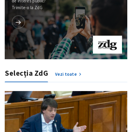
de interes public?
Trimite-o la ZdG
Trimite o informație
Despre ZdG
in English
на русском
Selecția ZdG
Vezi toate