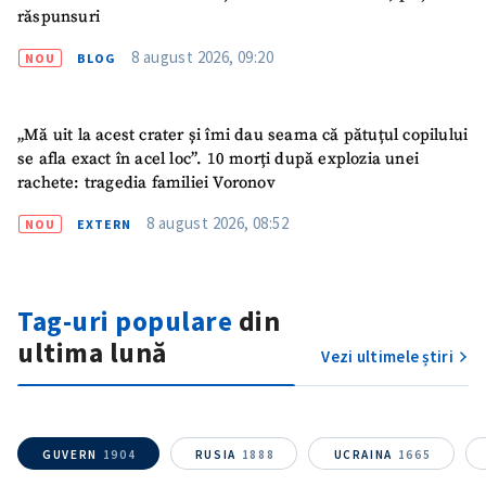
răspunsuri
8 august 2026, 09:20
NOU
BLOG
„Mă uit la acest crater și îmi dau seama că pătuțul copilului
se afla exact în acel loc”. 10 morți după explozia unei
rachete: tragedia familiei Voronov
8 august 2026, 08:52
NOU
EXTERN
Tag-uri populare
din
ultima lună
Vezi ultimele știri
GUVERN
1904
RUSIA
1888
UCRAINA
1665