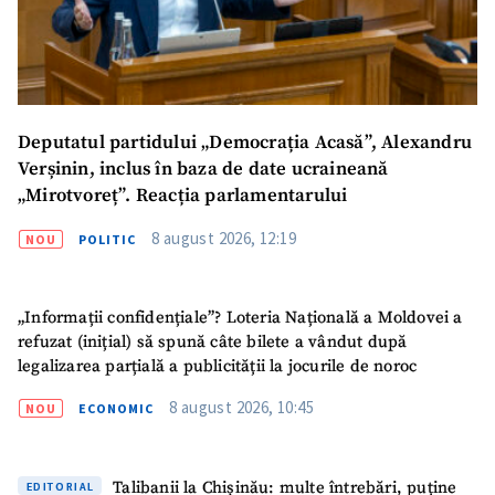
Deputatul partidului „Democrația Acasă”, Alexandru
Verșinin, inclus în baza de date ucraineană
„Mirotvoreț”. Reacția parlamentarului
8 august 2026, 12:19
NOU
POLITIC
„Informații confidențiale”? Loteria Națională a Moldovei a
refuzat (inițial) să spună câte bilete a vândut după
legalizarea parțială a publicității la jocurile de noroc
8 august 2026, 10:45
NOU
ECONOMIC
Talibanii la Chișinău: multe întrebări, puține
EDITORIAL