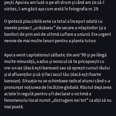
pești. Apoi eu am luat-o pe alt drum și când am zis să-l
vizitez, l-am găsit așa cum arată în fotografia nr. 29.
O ipoteză plauzibilă este ca totul a început odată cu
marele proiect „urăsăsesc” de secare a mlaștinilor (și a
banilor) de prin anii de ultimă suflare a uniunii. Era urgent
nevoie de mai multe lanuri pentru a planta tutun.
Apoi a venit capitalismul sălbatic din anii ’90 și pe lângă
multe minunății, a adus și norocul să te pricopsești cu
vre-un iaz (dacă ești barosan) sau să oprești cursul râului
și al afluenților și să-ți faci iazul tău (dacă ești foarte
barosan). Situația nu se schimbase radical atunci când s-a
pronunțat noțiunea de încălzire globală. Răutul deja avea
actele în regulă pentru a fi declarat o victimă a
fenomenului local numit „distrugem noi tot” ca alții să nu
mai poată.