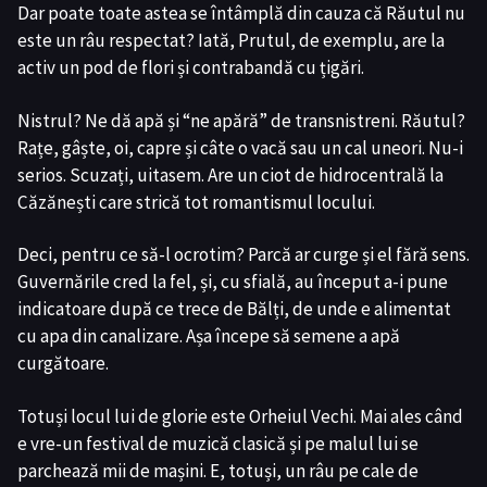
Dar poate toate astea se întâmplă din cauza că Răutul nu
este un râu respectat? Iată, Prutul, de exemplu, are la
activ un pod de flori și contrabandă cu țigări.
Nistrul? Ne dă apă și “ne apără” de transnistreni. Răutul?
Rațe, gâște, oi, capre și câte o vacă sau un cal uneori. Nu-i
serios. Scuzați, uitasem. Are un ciot de hidrocentrală la
Căzănești care strică tot romantismul locului.
Deci, pentru ce să-l ocrotim? Parcă ar curge și el fără sens.
Guvernările cred la fel, și, cu sfială, au început a-i pune
indicatoare după ce trece de Bălți, de unde e alimentat
cu apa din canalizare. Așa începe să semene a apă
curgătoare.
Totuși locul lui de glorie este Orheiul Vechi. Mai ales când
e vre-un festival de muzică clasică și pe malul lui se
parchează mii de mașini. E, totuși, un râu pe cale de