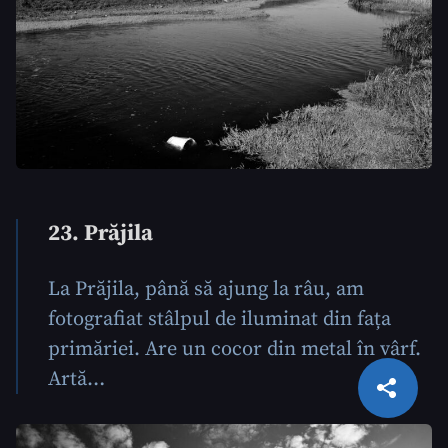
23. Prăjila
La Prăjila, până să ajung la râu, am
fotografiat stâlpul de iluminat din fața
primăriei. Are un cocor din metal în vârf.
CITEȘTE
Artă…
Citește articolul
Copiază Link