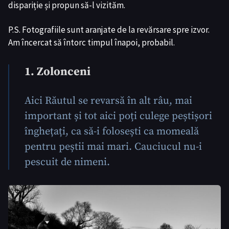
dispariție și propun să-l vizităm.
P.S. Fotografiile sunt aranjate de la revărsare spre izvor.
Am încercat să întorc timpul înapoi, probabil.
1. Zolonceni
Aici Răutul se revarsă în alt râu, mai
important și tot aici poți culege peștișori
înghețați, ca să-i folosești ca momeală
pentru peștii mai mari. Cauciucul nu-i
pescuit de nimeni.