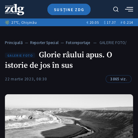
SUSȚINE ZDG
+1
Caută
27
°C
, Chișinău
€
20.05
$
17.37
₽
0.214
Ştiri
+6
+2
Investigatii
Banii tăi
+3
Principală
—
Reporter Special
—
Fotoreportaje
— GALERIE FOTO/
Video
Glorie râului apus.…
Glorie râului apus. O
Special
GALERIE FOTO
istorie de jos în sus
Blog
ZdGust
22 martie 2023, 08:30
3865 viz.