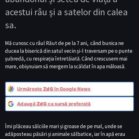
acestui râu și a satelor din calea
sa.
Mă cunosc cu râul Răut de pe la 7 ani, când bunica ne
ducea la biserică din satul vecin și-l traversam pe o punte
șubredă, cu respirația întretăiată. Când crescusem mai
mare, obișnuiam să mergem la scăldat în apa mâloasă.
Urmărește
ZdG
în Google News
Adaugă
ZdG
ca sursă preferată
Îmi plăceau sălciile mari și groase de pe mal, unde se
adăposteau păsări și animale sălbatice, iar în apă erau