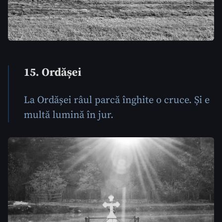
15. Ordășei
La Ordășei râul parcă înghite o cruce. Și e
multă lumină în jur.