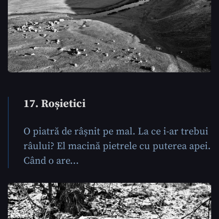
17. Roșietici
O piatră de râșnit pe mal. La ce i-ar trebui
râului? El macină pietrele cu puterea apei.
Când o are…