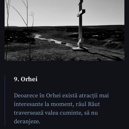
ȘTIREA MEA
Titlu știre
+ Adaugă titlu
Fotografie
9. Orhei
+ Încarcă imagine
Link media
+ Link media
Deoarece în Orhei există atracții mai
interesante la moment, râul Răut
traversează valea cuminte, să nu
deranjeze.
Mesajul știrei
+ Mesajul știrei