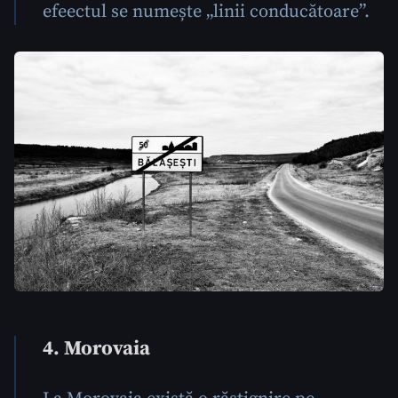
efeectul se numește „linii conducătoare”.
Trimite o informație
Despre ZdG
4. Morovaia
in English
на русском