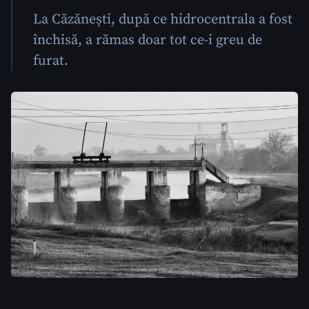
La Căzănești, după ce hidrocentrala a fost
închisă, a rămas doar tot ce-i greu de
SUSȚINE
furat.