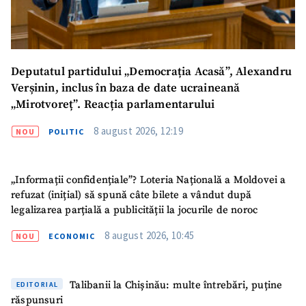
Deputatul partidului „Democrația Acasă”, Alexandru
Verșinin, inclus în baza de date ucraineană
„Mirotvoreț”. Reacția parlamentarului
8 august 2026, 12:19
NOU
POLITIC
„Informații confidențiale”? Loteria Națională a Moldovei a
refuzat (inițial) să spună câte bilete a vândut după
legalizarea parțială a publicității la jocurile de noroc
8 august 2026, 10:45
NOU
ECONOMIC
Talibanii la Chișinău: multe întrebări, puține
EDITORIAL
răspunsuri