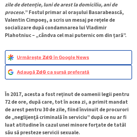
zile de detenție, luni de arest la domiciliu, ani de
procese.
” Fostul primar al orașului Basarabească,
Valentin Cimpoeş, a scris un mesaj pe rețele de
socializare după condamnarea lui Vladimir
Plahotniuc – „cândva cel mai puternic om din țară”.
Urmărește
ZdG
în Google News
Adaugă
ZdG
ca sursă preferată
În 2017, acesta a fost reținut de oamenii legii pentru
72 de ore, după care, tot în acea zi, a primit mandat
de arest pentru 30 de zile, fiind învinuit de procurori
de „neglijenţă criminală în serviciu” după ce nu ar fi
luat atitudine în cazul unei minore forţate de tatăl
său să presteze servicii sexuale.