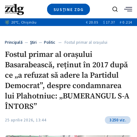
SUSȚINE ZDG
Caută
+2
20
°C
, Chișinău
€
20.05
$
17.37
₽
0.214
Ştiri
+6
+3
Investigatii
Banii tăi
+2
Principală
—
Ştiri
—
Politic
— Fostul primar al orașului
Video
+1
Basarabească,…
+1
Fostul primar al orașului
Special
Basarabească, reținut în 2017 după
Blog
+2
ZdGust
ce „a refuzat să adere la Partidul
+1
Democrat”, despre condamnarea
lui Plahotniuc: „BUMERANGUL S-A
ÎNTORS”
25 aprilie 2026, 13:44
3250 viz.