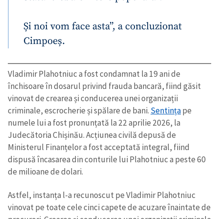
Și noi vom face asta”, a concluzionat
Cimpoeș.
Vladimir Plahotniuc a fost condamnat la 19 ani de
închisoare în dosarul privind frauda bancară, fiind găsit
vinovat de crearea și conducerea unei organizații
criminale, escrocherie și spălare de bani.
Sentința
pe
Trimite o informație
Despre ZdG
numele lui a fost pronunțată la 22 aprilie 2026, la
in English
на русском
Judecătoria Chișinău. Acțiunea civilă depusă de
Ministerul Finanțelor a fost acceptată integral, fiind
dispusă încasarea din conturile lui Plahotniuc a peste 60
de milioane de dolari.
Astfel, instanța l-a recunoscut pe Vladimir Plahotniuc
vinovat pe toate cele cinci capete de acuzare înaintate de