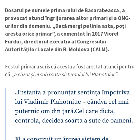
Dosarul pe numele primarului de Basarabeasca, a
provocat atunci îngrijorarea altor primari şi a ONG-
urilor din domeniu. „Dacă mergi pe linia asta, poţi
aresta orice primar”, a comentat în 2017 Viorel
Furdui, directorul executiv al Congresului
Autorităţilor Locale din R. Moldova (CALM).
Fostul primar a scris că acesta a fost arestat atunci pentru
că „
a căzut și el sub roata sistemului lui Plahotniuc
”.
„Instanța a pronunțat sentința împotriva
lui Vladimir Plahotniuc – cândva cel mai
puternic om din țară.
Cel care dicta,
controla, decidea soarta a sute de oameni.
El a construit un întreg sistem de