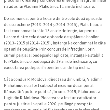
procurori. Crearea și conducerea unei organizații criminale
i-a adus lui Vladimir Plahotniuc 12 ani de închisoare.
De asemenea, pentru fiecare dintre cele două episoade
de escrocherie (2013–2014 și 2014–2015), Plahotniuc a
fost condamnat la câte 13 ani de detenție, iar pentru
fiecare dintre cele două episoade de spălare a banilor
(2013–2015 și 2014–2015), instanța l-a condamnat la câte
opt ani de pușcărie. Prin concurs de infracțiuni, prin
cumul parțial al pedepselor aplicate, instanța i-a stabilit
lui Plahotniuc o pedeapsă de 19 ani de închisoare, cu
executarea pedepsei în penitenciar de tip închis.
Cât a condus R. Moldova, direct sau din umbră, Vladimir
Plahotniuc nu a fost subiectul niciunui dosar penal.
Rămas fără putere politică, în iunie 2019, Plahotniuc a
fugit din R. Moldova. Plecarea sa a fost un catalizator
pentru justiție. În aprilie 2026, pe lângă proaspăta
condamnare, numele lui Plahotniuc apare în alte cinci