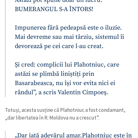
Astăzi pot spune doar un lucru:
BUMERANGUL S-A ÎNTORS!
Impunerea fără pedeapsă este o iluzie.
Mai devreme sau mai târziu, sistemul îi
devorează pe cei care l-au creat.
Și cred: complicii lui Plahotniuc, care
astăzi se plimbă liniștiți prin
Basarabeasca, nu își vor evita nici ei
rândul”, a scris Valentin Cimpoeş.
Totuși, acesta susține că Plahotniuc a fost condamant,
„dar libertatea în R. Moldova nu a crescut”.
„Dar iată adevărul amar.
Plahotniuc este în