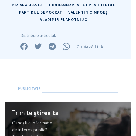
BASARABEASCA
CONDAMNAREA LUI PLAHOTNIUC
PARTIDUL DEMOCRAT
VALENTIN CIMPOEȘ
VLADIMIR PLAHOTNIUC
Distribuie articolul:
Copiază Link
ȘTIREA MEA
Titlu știre
+ Adaugă titlu
Fotografie
+ Încarcă imagine
Trimite
știrea ta
Link media
+ Link media
Cunoști o informație
de interes public?