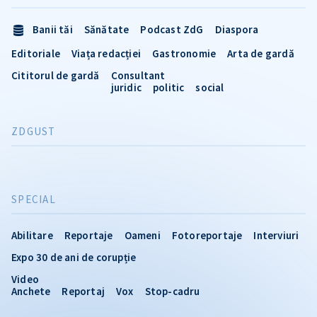
Banii tăi
Sănătate
Podcast ZdG
Diaspora
Editoriale
Viața redacției
Gastronomie
Arta de gardă
Cititorul de gardă
Consultant
juridic
politic
social
ZDGUST
SPECIAL
Abilitare
Reportaje
Oameni
Fotoreportaje
Interviuri
Expo 30 de ani de corupție
Video
Anchete
Reportaj
Vox
Stop-cadru