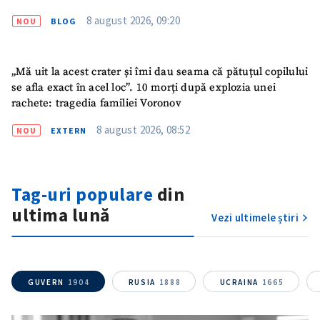
8 august 2026, 09:20
NOU
BLOG
„Mă uit la acest crater și îmi dau seama că pătuțul copilului
se afla exact în acel loc”. 10 morți după explozia unei
rachete: tragedia familiei Voronov
8 august 2026, 08:52
NOU
EXTERN
SUSȚINE
Tag-uri populare
din
ultima lună
Vezi ultimele știri
GUVERN
1904
RUSIA
1888
UCRAINA
1665