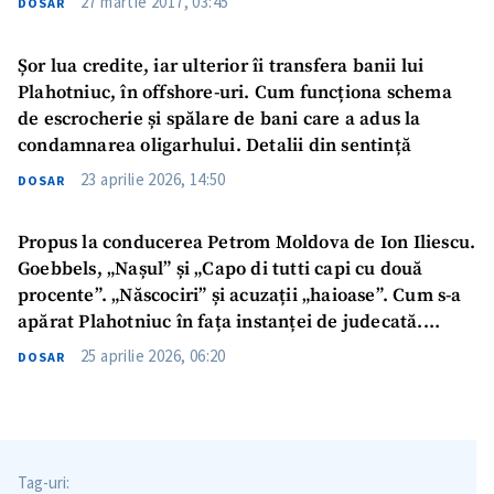
27 martie 2017, 03:45
DOSAR
Șor lua credite, iar ulterior îi transfera banii lui
Plahotniuc, în offshore-uri. Cum funcționa schema
de escrocherie și spălare de bani care a adus la
condamnarea oligarhului. Detalii din sentință
23 aprilie 2026, 14:50
DOSAR
Propus la conducerea Petrom Moldova de Ion Iliescu.
Goebbels, „Nașul” și „Capo di tutti capi cu două
procente”. „Născociri” și acuzații „haioase”. Cum s-a
apărat Plahotniuc în fața instanței de judecată.
DETALII din sentință
25 aprilie 2026, 06:20
DOSAR
Tag-uri: