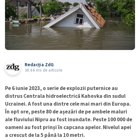
Redacția ZdG
38.66 mii de articole
Pe 6 iunie 2023, o serie de explozii puternice au
distrus Centrala hidroelectrică Kahovka din sudul
Ucrainei. A fost una dintre cele mai mari din Europa.
În opt ore, peste 80 de așezări de pe ambele maluri
ale fluviului Nipru au fost inundate. Peste 100 000 de
oameni au fost prinși în capcana apelor. Nivelul apei
a crescut de la 5 până la 10 metri.