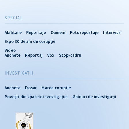
SPECIAL
Abilitare
Reportaje
Oameni
Fotoreportaje
Interviuri
Expo 30 de ani de corupție
Video
Anchete
Reportaj
Vox
Stop-cadru
INVESTIGATII
Ancheta
Dosar
Marea corupție
Povești din spatele investigației
Ghiduri de investigații