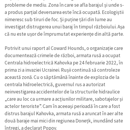
probleme de mediu. Zona în care se afla barajul și unde s-
a produs parțial deversarea este încă ocupată. Ecologiștii
nimeresc sub tiruri de foc. Și puține țări din lume au
investigat distrugerea unui baraj în timpul războiului. Așa
că nu este ușor de împrumutat experiențe din altă parte.
Potrivit unui raport al Coward Hounds, o organizație care
documentează crimele de război, armata rusă a ocupat
Centrala hidroelectrică Kahovka pe 24 februarie 2022, în
prima zi a invaziei Ucrainei. Rușii continuă să controleze
această zonă. Cu o săptămână înainte de explozia de la
centrala hidroelectrică, guvernul rus a autorizat
neinvestigarea accidentelor de la structurile hidraulice
„care au loc ca urmare a acțiunilor militare, sabotajelor și
actelor teroriste”. Cam în aceeași perioadă în care a fost
distrus barajul Kahovka, armata rusă a aruncat în aer alte
două baraje mai mici din regiunea Donețk, inundând sate
întregi, a declarat Popov.