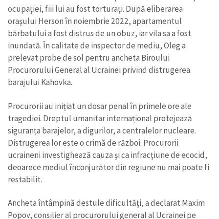
ocupației, fiii lui au fost torturați. După eliberarea
orașului Herson în noiembrie 2022, apartamentul
bărbatului a fost distrus de un obuz, iar vila sa a fost
inundată. În calitate de inspector de mediu, Oleg a
prelevat probe de sol pentru ancheta Biroului
Procurorului General al Ucrainei privind distrugerea
barajului Kahovka.
Procurorii au inițiat un dosar penal în primele ore ale
tragediei. Dreptul umanitar internațional protejează
siguranța barajelor, a digurilor, a centralelor nucleare.
Distrugerea lor este o crimă de război. Procurorii
ucraineni investighează cauza și ca infracțiune de ecocid,
deoarece mediul înconjurător din regiune nu mai poate fi
restabilit.
Ancheta întâmpină destule dificultăți, a declarat Maxim
Popov, consilier al procurorului general al Ucrainei pe