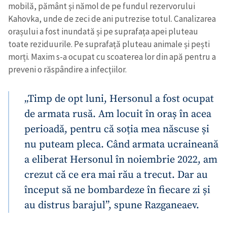
mobilă, pământ și nămol de pe fundul rezervorului
Kahovka, unde de zeci de ani putrezise totul. Canalizarea
orașului a fost inundată și pe suprafața apei pluteau
toate reziduurile. Pe suprafață pluteau animale și pești
morți. Maxim s-a ocupat cu scoaterea lor din apă pentru a
preveni o răspândire a infecțiilor.
„Timp de opt luni, Hersonul a fost ocupat
de armata rusă. Am locuit în oraș în acea
perioadă, pentru că soția mea născuse și
nu puteam pleca. Când armata ucraineană
a eliberat Hersonul în noiembrie 2022, am
crezut că ce era mai rău a trecut. Dar au
început să ne bombardeze în fiecare zi și
au distrus barajul”, spune Razganeaev.