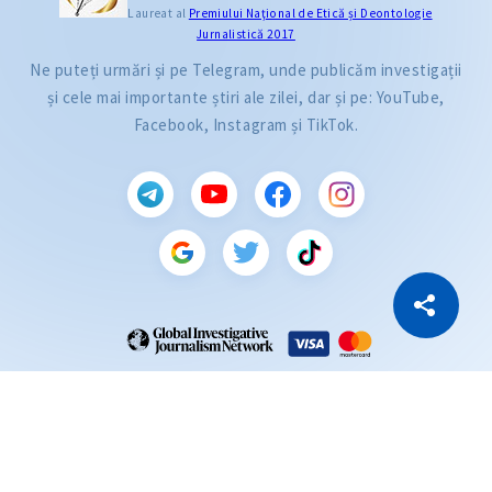
Laureat al
Premiului Naţional de Etică și Deontologie
Jurnalistică 2017
Ne puteți urmări și pe Telegram, unde publicăm investigații
și cele mai importante știri ale zilei, dar și pe: YouTube,
Facebook, Instagram și TikTok.
CITEȘTE
Citește articolul
Copiază Link
ZdG este membru al rețelei globale a jurnaliștilor de investigație (GIJN).
2004—2026 © Ziarul de Gardă.
Toate drepturile rezervate.
Dezvoltat de
SENSMEDIA