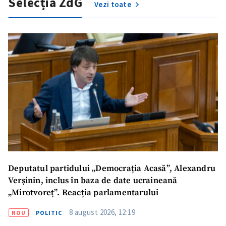
Selecția ZdG
Vezi toate
Deputatul partidului „Democrația Acasă”, Alexandru
Verșinin, inclus în baza de date ucraineană
„Mirotvoreț”. Reacția parlamentarului
8 august 2026, 12:19
NOU
POLITIC