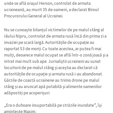
unde se află orașul Herson, controlat de armata
ucraineană, au murit 35 de oameni, a declarat Biroul
Procurorului General al Ucrainei.
Nu se cunoaște bilanțul victimelor de pe malul stâng al
râului Nipru, controlat de armata rusă încă din prima zi a
invaziei pe scară largă. Autoritățile de ocupație au
raportat 53 de morți. Cu toate acestea, ar putea fi mai
mulți, deoarece malul ocupat se află într-o zonă joasă și a
intrat mai mult sub ape. Jurnaliștii ucraineni au sunat
locuitorii de pe malul stâng și aceștia au declarat că
autoritățile de ocupație și armata rusă i-au abandonat.
Gărzile de coastă ucrainene au trimis drone pe malul
stâng și au aruncat apă potabilă și alimente oamenilor
adăpostiți pe acoperișuri.
„Era o duhoare insuportabilă pe străzile inundate”, își
amintește Maxim.