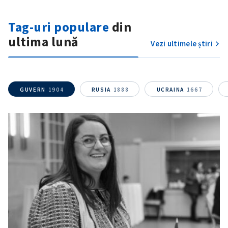
Tag-uri populare
din
ultima lună
Vezi ultimele știri
GUVERN
1904
RUSIA
1888
UCRAINA
1667