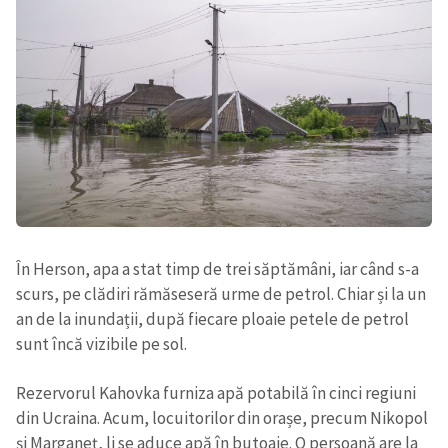
Trimite o informație
Despre ZdG
in English
на русском
În Herson, apa a stat timp de trei săptămâni, iar când s-a
scurs, pe clădiri rămăseseră urme de petrol. Chiar și la un
an de la inundații, după fiecare ploaie petele de petrol
sunt încă vizibile pe sol.
Rezervorul Kahovka furniza apă potabilă în cinci regiuni
din Ucraina. Acum, locuitorilor din orașe, precum Nikopol
și Marganeț, li se aduce apă în butoaie. O persoană are la