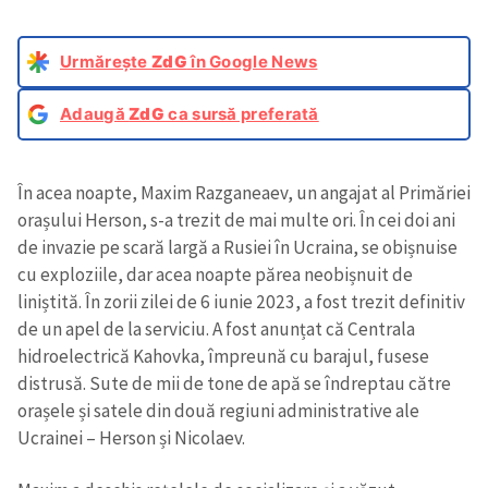
Urmărește
ZdG
în Google News
Adaugă
ZdG
ca sursă preferată
În acea noapte, Maxim Razganeaev, un angajat al Primăriei
orașului Herson, s-a trezit de mai multe ori. În cei doi ani
de invazie pe scară largă a Rusiei în Ucraina, se obișnuise
cu exploziile, dar acea noapte părea neobișnuit de
liniștită. În zorii zilei de 6 iunie 2023, a fost trezit definitiv
de un apel de la serviciu. A fost anunțat că Centrala
hidroelectrică Kahovka, împreună cu barajul, fusese
distrusă. Sute de mii de tone de apă se îndreptau către
orașele și satele din două regiuni administrative ale
Ucrainei – Herson și Nicolaev.