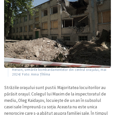
Herson, urmările bombardamentelor din centrul orașului, mai
2024/ Foto: Anna Țîhîma
Străzile orașului sunt pustii. Majoritatea locuitorilor au
părăsit orașul. Colegul lui Maxim de la inspectoratul de
mediu, Oleg Kaidașov, locuiește de un an în subsolul
casei sale împreună cu soția. Aceasta nu este unica
nenorocire care s-a abătut asupra familiei sale. În timpul