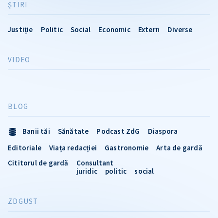
ŞTIRI
Justiție
Politic
Social
Economic
Extern
Diverse
VIDEO
BLOG
Banii tăi
Sănătate
Podcast ZdG
Diaspora
Editoriale
Viața redacției
Gastronomie
Arta de gardă
Cititorul de gardă
Consultant
juridic
politic
social
ZDGUST