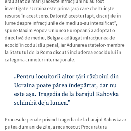
erau atât de mari și aceste infracțiuni nu au fost
Sursă anonimă
investigate. Ucraina este prima țară care cheltuiește
resurse în acest sens. Datorită acestui fapt, discuțiile în
Nume
+ Numele meu
lume despre infracțiunile de mediu s-au intensificat”,
spune Maxim Popov. Uniunea Europeană a adoptat o
Email
+ Emailul meu
directivă de mediu, Belgia a adăugat infracțiunea de
ecocid în codul său penal, iar Adunarea statelor-membre
la Statutul de la Roma discută includerea ecocidului în
Telefon
+ Telefon personal
categoria crimelor internaționale.
Am citit și sunt de
acord cu
politica de
„Pentru locuitorii altor țări războiul din
confidențialitate
.
Ucraina poate părea îndepărtat, dar nu
TRIMITE ȘTIREA
este așa. Tragedia de la barajul Kahovka
schimbă deja lumea.”
Procesele penale privind tragedia de la barajul Kahovka ar
putea dura ani de zile, a recunoscut Procuratura