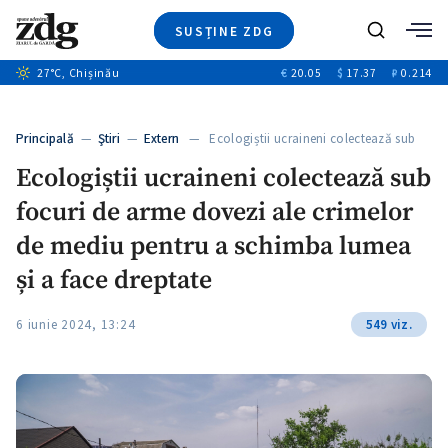
SUSȚINE ZDG
Caută
27
°C
, Chișinău
€
20.05
$
17.37
₽
0.214
Ştiri
+8
+2
Investigatii
Banii tăi
+2
Principală
—
Ştiri
—
Extern
— Ecologiștii ucraineni colectează sub
Video
focuri…
Ecologiștii ucraineni colectează sub
Special
focuri de arme dovezi ale crimelor
Blog
ZdGust
de mediu pentru a schimba lumea
și a face dreptate
6 iunie 2024, 13:24
549 viz.