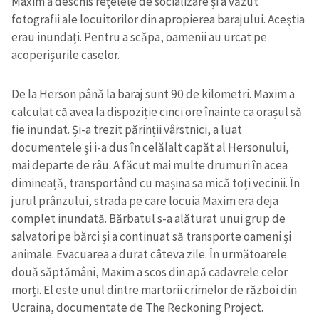
Maxim a deschis rețelele de socializare și a văzut
fotografii ale locuitorilor din apropierea barajului. Aceștia
erau inundați. Pentru a scăpa, oamenii au urcat pe
acoperișurile caselor.
De la Herson până la baraj sunt 90 de kilometri. Maxim a
calculat că avea la dispoziție cinci ore înainte ca orașul să
fie inundat. Și-a trezit părinții vârstnici, a luat
documentele și i-a dus în celălalt capăt al Hersonului,
mai departe de râu. A făcut mai multe drumuri în acea
dimineață, transportând cu mașina sa mică toți vecinii. În
jurul prânzului, strada pe care locuia Maxim era deja
complet inundată. Bărbatul s-a alăturat unui grup de
salvatori pe bărci și a continuat să transporte oameni și
animale. Evacuarea a durat câteva zile. În următoarele
două săptămâni, Maxim a scos din apă cadavrele celor
morți. El este unul dintre martorii crimelor de război din
Ucraina, documentate de The Reckoning Project.