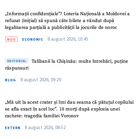
„Informații confidențiale”? Loteria Națională a Moldovei a
refuzat (inițial) să spună câte bilete a vândut după
legalizarea parțială a publicității la jocurile de noroc
8 august 2026, 10:45
NOU
ECONOMIC
Talibanii la Chișinău: multe întrebări, puține
EDITORIAL
răspunsuri
8 august 2026, 09:20
BLOG
„Mă uit la acest crater și îmi dau seama că pătuțul copilului
se afla exact în acel loc”. 10 morți după explozia unei
rachete: tragedia familiei Voronov
8 august 2026, 08:52
EXTERN