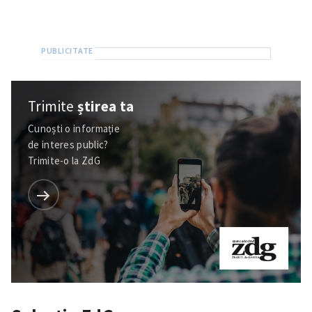
Trimite
știrea ta
Cunoști o informație
de interes public?
Trimite-o la ZdG
SUSȚINE