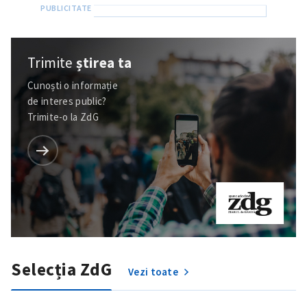
Trimite
știrea ta
Cunoști o informație
de interes public?
Trimite-o la ZdG
ȘTIREA MEA
Selecția ZdG
Vezi toate
Titlu știre
+ Adaugă titlu