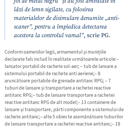
foi de metal negru” și au fost ambalate în
lăzi de lemn sigilate, cu folosirea
materialelor de disimulare denumite „anti-
scaner”, pentru a împiedica detectarea
acestora la controlul vamal”
, scrie PG.
Conform oamenilor legii, armamentul și munițiile
declarate fals includ în realitate următoarele articole:
–
lansator portabil de rachete sol-aer;
– tub de lansare a
sistemului portabil de rachete anti aeriene;
– 8
aruncătoare portabile de grenade antitanc RPG;
– 7
tuburi de lansare și transportare a rachetei reactive
antitanc RPG;
– tub de lansare transportare a rachetei
reactive antitanc RPG de alt model;
– 13 containere de
lansare şi transportare, părti componente a sistemului de
rachete antitanc;
– alte 5 obiecte asemănătoare tuburilor
de lansare transportare a rachetei reactive antitanc;
– 18