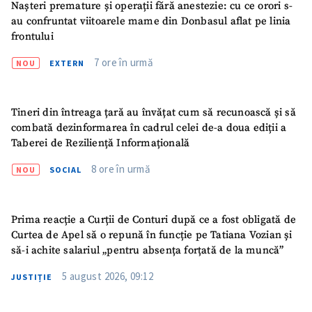
Nașteri premature și operații fără anestezie: cu ce orori s-
au confruntat viitoarele mame din Donbasul aflat pe linia
Am citit și sunt de
frontului
acord cu
politica de
confidențialitate
.
7 ore în urmă
NOU
EXTERN
TRIMITE ȘTIREA
Tineri din întreaga țară au învățat cum să recunoască și să
combată dezinformarea în cadrul celei de-a doua ediții a
Taberei de Reziliență Informațională
8 ore în urmă
NOU
SOCIAL
Prima reacție a Curții de Conturi după ce a fost obligată de
Curtea de Apel să o repună în funcție pe Tatiana Vozian și
să-i achite salariul „pentru absența forțată de la muncă”
5 august 2026, 09:12
JUSTIȚIE