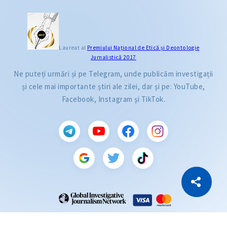
Laureat al
Premiului Naţional de Etică și Deontologie
Jurnalistică 2017
Ne puteți urmări și pe Telegram, unde publicăm investigații
și cele mai importante știri ale zilei, dar și pe: YouTube,
Facebook, Instagram și TikTok.
CITEȘTE
Citește articolul
Copiază Link
ZdG este membru al rețelei globale a jurnaliștilor de investigație (GIJN).