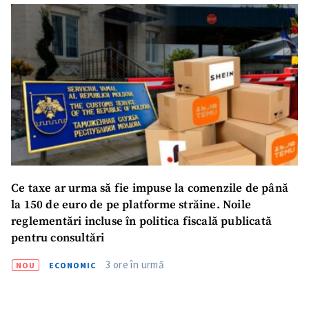
Fotografie
+ Încarcă imagine
Link media
+ Link media
Mesajul știrei
+ Mesajul știrei
CONTACT SURSĂ
Ce taxe ar urma să fie impuse la comenzile de până
Sursă anonimă
la 150 de euro de pe platforme străine. Noile
reglementări incluse în politica fiscală publicată
Nume
+ Numele meu
pentru consultări
3 ore în urmă
NOU
ECONOMIC
Email
+ Emailul meu
Telefon
+ Telefon personal