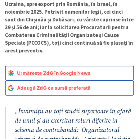
Ucraina, spre export prin România, în Israel, în
noiembrie 2025. Potrivit oamenilor legii, cei cinci
sunt din Chișinău și Dubăsari, cu vârste cuprinse între
39 și 56 de ani; iar la solicitarea Procuraturii pentru
Combaterea Criminalității Organizate și Cauze
Speciale (PCCOCS), toți cinci continuă să fie plasați în
arest preventiv.
Urmărește
ZdG
în Google News
Adaugă
ZdG
ca sursă preferată
„Învinuiții au toți studii superioare în afară
de unul și au exercitat roluri diferite în
schema de contrabandă: Organizatorul