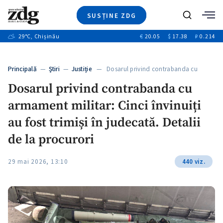
SUSȚINE ZDG
+4
Caută
+1
29
°C
, Chișinău
€
20.05
$
17.38
₽
0.214
Ştiri
+11
+8
Investigatii
Banii tăi
+4
Principală
—
Ştiri
—
Justiție
— Dosarul privind contrabanda cu
Video
armament…
Dosarul privind contrabanda cu
Special
armament militar: Cinci învinuiți
Blog
+1
ZdGust
au fost trimiși în judecată. Detalii
de la procurori
29 mai 2026, 13:10
440 viz.