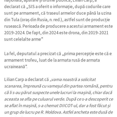
națională, apărare și ordine publică, Lilian Carp, a
declarat că „SIS a oferit o informație, după codurile care
sunt pe armament, că traseul armelor duce până la uzina
Trimite o informație
Despre ZdG
din Tula (oraș din Rusia, n. red.), astfel sunt de producție
in English
на русском
rusească. Perioada de producere a acestui armament este
2019-2024. De fapt, din 2024 este drona, din 2019-2021
sunt celelalte arme”
La fel, deputatul a precizat că „prima percepție este că e
armament trofeu, luat de la armata rusă de armata
ucraineană”.
Lilian Carp a declarat că
„vama noastră a solicitat
scanarea, împreună cu vameșul din partea română, pentru
că li s-au părut suspecte unele lucruri la mașină, chiar dacă
aceasta se afla pe culuarul verde. După ce s-a descoperit ce
se aflat în mașină, s-a chemat DIICOT-ul, dar a fost făcut și
un grup de lucru pe R. Moldova. Astfel ancheta este dusă de