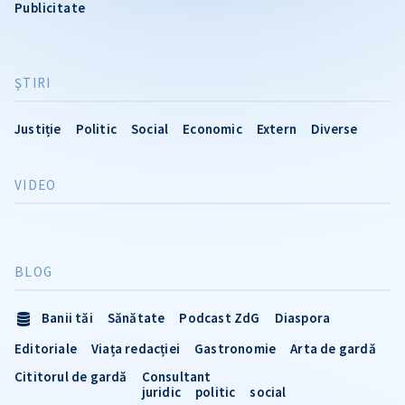
Publicitate
ŞTIRI
Justiție
Politic
Social
Economic
Extern
Diverse
VIDEO
BLOG
Banii tăi
Sănătate
Podcast ZdG
Diaspora
Editoriale
Viața redacției
Gastronomie
Arta de gardă
Cititorul de gardă
Consultant
juridic
politic
social