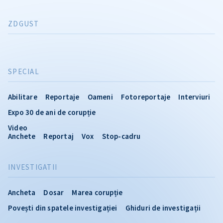
ZDGUST
SPECIAL
Abilitare
Reportaje
Oameni
Fotoreportaje
Interviuri
Expo 30 de ani de corupție
Video
Anchete
Reportaj
Vox
Stop-cadru
INVESTIGATII
Ancheta
Dosar
Marea corupție
Povești din spatele investigației
Ghiduri de investigații