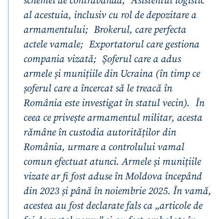
schemei de contrabandă; Asistentul logistic
al acestuia, inclusiv cu rol de depozitare a
armamentului; Brokerul, care perfecta
actele vamale; Exportatorul care gestiona
compania vizată; Șoferul care a adus
armele și munițiile din Ucraina (în timp ce
șoferul care a încercat să le treacă în
România este investigat în statul vecin). În
ceea ce privește armamentul militar, acesta
rămâne în custodia autorităților din
România, urmare a controlului vamal
comun efectuat atunci. Armele și munițiile
vizate ar fi fost aduse în Moldova începând
din 2023 și până în noiembrie 2025. În vamă,
acestea au fost declarate fals ca „articole de