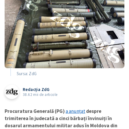
Sursa: ZdG
Redacția ZdG
38.62 mii de articole
Procuratura Generală (PG)
a anunțat
despre
trimiterea în judecată a cinci bărbați învinuiți în
dosarul armamentului militar adus în Moldova din