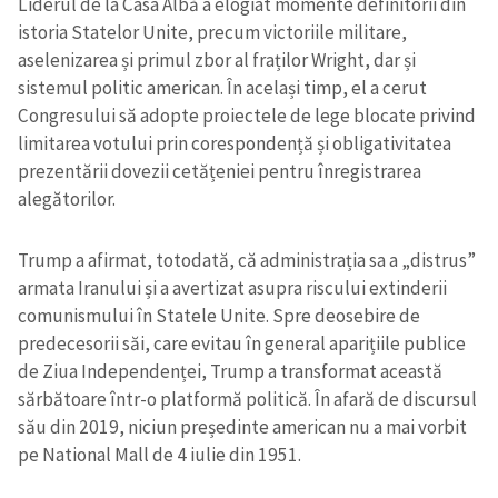
Liderul de la Casa Albă a elogiat momente definitorii din
istoria Statelor Unite, precum victoriile militare,
aselenizarea și primul zbor al fraților Wright, dar și
sistemul politic american. În același timp, el a cerut
Congresului să adopte proiectele de lege blocate privind
limitarea votului prin corespondență și obligativitatea
prezentării dovezii cetățeniei pentru înregistrarea
alegătorilor.
Trump a afirmat, totodată, că administrația sa a „distrus”
armata Iranului și a avertizat asupra riscului extinderii
comunismului în Statele Unite. Spre deosebire de
predecesorii săi, care evitau în general aparițiile publice
de Ziua Independenței, Trump a transformat această
sărbătoare într-o platformă politică. În afară de discursul
său din 2019, niciun președinte american nu a mai vorbit
pe National Mall de 4 iulie din 1951.