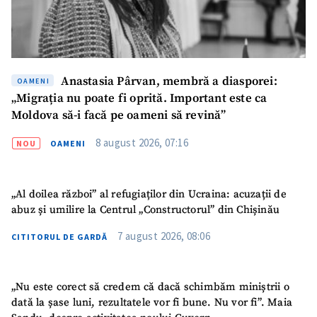
Anastasia Pârvan, membră a diasporei:
OAMENI
„Migrația nu poate fi oprită. Important este ca
Moldova să-i facă pe oameni să revină”
8 august 2026, 07:16
NOU
OAMENI
„Al doilea război” al refugiaților din Ucraina: acuzații de
abuz și umilire la Centrul „Constructorul” din Chișinău
7 august 2026, 08:06
CITITORUL DE GARDĂ
SUSȚINE
„Nu este corect să credem că dacă schimbăm miniștrii o
dată la șase luni, rezultatele vor fi bune. Nu vor fi”. Maia