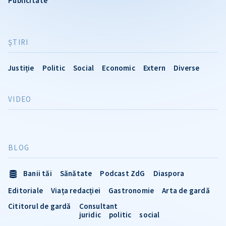
Publicitate
ŞTIRI
Justiție
Politic
Social
Economic
Extern
Diverse
VIDEO
BLOG
Banii tăi
Sănătate
Podcast ZdG
Diaspora
Editoriale
Viața redacției
Gastronomie
Arta de gardă
Cititorul de gardă
Consultant
juridic
politic
social