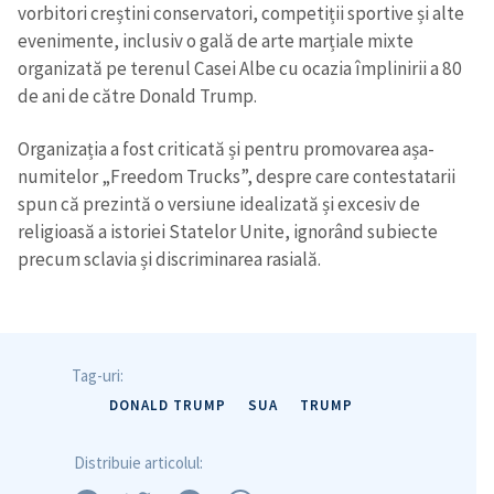
vorbitori creștini conservatori, competiții sportive și alte
evenimente, inclusiv o gală de arte marțiale mixte
organizată pe terenul Casei Albe cu ocazia împlinirii a 80
de ani de către Donald Trump.
Trimite o informație
Despre ZdG
in English
на русском
Organizația a fost criticată și pentru promovarea așa-
numitelor „Freedom Trucks”, despre care contestatarii
spun că prezintă o versiune idealizată și excesiv de
religioasă a istoriei Statelor Unite, ignorând subiecte
precum sclavia și discriminarea rasială.
Tag-uri:
DONALD TRUMP
SUA
TRUMP
Distribuie articolul: