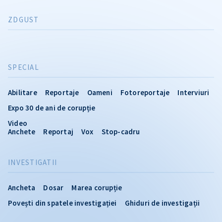
ZDGUST
SPECIAL
Abilitare
Reportaje
Oameni
Fotoreportaje
Interviuri
Expo 30 de ani de corupție
Video
Anchete
Reportaj
Vox
Stop-cadru
INVESTIGATII
Ancheta
Dosar
Marea corupție
Povești din spatele investigației
Ghiduri de investigații