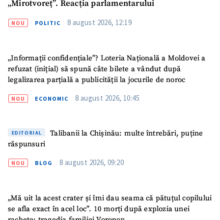
„Mirotvoreț”. Reacția parlamentarului
8 august 2026, 12:19
NOU
POLITIC
„Informații confidențiale”? Loteria Națională a Moldovei a
refuzat (inițial) să spună câte bilete a vândut după
ȘTIREA MEA
legalizarea parțială a publicității la jocurile de noroc
Titlu știre
+ Adaugă titlu
8 august 2026, 10:45
NOU
ECONOMIC
Fotografie
+ Încarcă imagine
Talibanii la Chișinău: multe întrebări, puține
EDITORIAL
răspunsuri
Link media
+ Link media
8 august 2026, 09:20
NOU
BLOG
„Mă uit la acest crater și îmi dau seama că pătuțul copilului
Mesajul știrei
+ Mesajul știrei
se afla exact în acel loc”. 10 morți după explozia unei
rachete: tragedia familiei Voronov