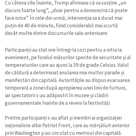
Cu câteva zile înainte, Trump afirmase că va susține „un
discurs foarte lung”, „doar pentru a demonstra că poate
face orice”. În cele din urmă, intervenția sa a durat mai
puțin de 40 de minute, fiind considerabil mai scurtă
decât multe dintre discursurile sale anterioare.
Participanții au stat ore întregi la cozi pentru a intra la
eveniment, pe fondul măsurilor sporite de securitate și al
temperaturilor care au ajuns la 39 de grade Celsius. Valul
de căldură a determinat anularea mai multor parade și
manifestări din capitală. Autoritățile au dispus evacuarea
temporară a zonei după apropierea unei linii de furtuni,
iar spectatorii s-au adăpostit în muzee și clădiri
guvernamentale înainte de a reveni la festivități.
Printre participanți s-au aflat și membri ai organizației
naționaliste albe Patriot Front, care au mărșăluit anterior
prin Washington și au circulat cu metroul din capitală.