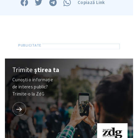
Copiază Link
Trimite
știrea ta
Cunoști o informație
de interes public?
Trimite-o la ZdG