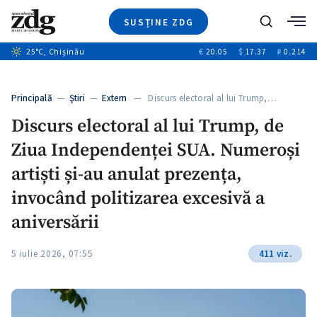
SUSȚINE ZDG
Caută
+1
25
°C
, Chișinău
€
20.05
$
17.37
₽
0.214
Ştiri
+5
+3
Investigatii
Banii tăi
+2
Principală
—
Ştiri
—
Extern
— Discurs electoral al lui Trump,…
Video
Discurs electoral al lui Trump, de
Special
Ziua Independenței SUA. Numeroși
Blog
+1
ZdGust
artiști și-au anulat prezența,
invocând politizarea excesivă a
aniversării
5 iulie 2026, 07:55
411 viz.