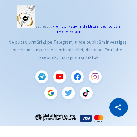
Laureat al
Premiului Naţional de Etică și Deontologie
Jurnalistică 2017
Ne puteți urmări și pe Telegram, unde publicăm investigații
și cele mai importante știri ale zilei, dar și pe: YouTube,
Facebook, Instagram și TikTok.
CITEȘTE
Citește articolul
Copiază Link
ZdG este membru al rețelei globale a jurnaliștilor de investigație (GIJN).