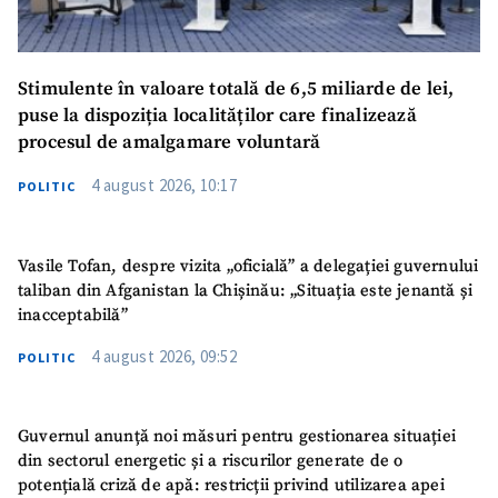
Stimulente în valoare totală de 6,5 miliarde de lei,
puse la dispoziția localităților care finalizează
procesul de amalgamare voluntară
4 august 2026, 10:17
POLITIC
Vasile Tofan, despre vizita „oficială” a delegației guvernului
taliban din Afganistan la Chișinău: „Situația este jenantă și
inacceptabilă”
4 august 2026, 09:52
POLITIC
Guvernul anunță noi măsuri pentru gestionarea situației
din sectorul energetic și a riscurilor generate de o
potențială criză de apă: restricții privind utilizarea apei