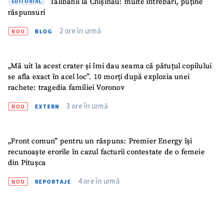
Talibanii la Chișinău: multe întrebări, puține
EDITORIAL
răspunsuri
2 ore în urmă
NOU
BLOG
„Mă uit la acest crater și îmi dau seama că pătuțul copilului
se afla exact în acel loc”. 10 morți după explozia unei
rachete: tragedia familiei Voronov
3 ore în urmă
NOU
EXTERN
„Front comun” pentru un răspuns: Premier Energy își
recunoaște erorile în cazul facturii contestate de o femeie
din Pitușca
SUSȚINE
4 ore în urmă
NOU
REPORTAJE