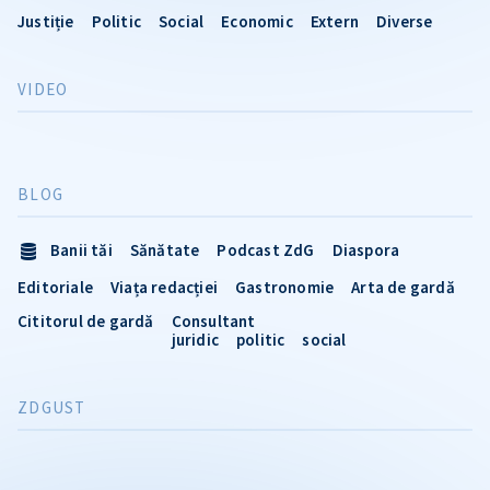
Justiție
Politic
Social
Economic
Extern
Diverse
VIDEO
BLOG
Banii tăi
Sănătate
Podcast ZdG
Diaspora
Editoriale
Viața redacției
Gastronomie
Arta de gardă
Cititorul de gardă
Consultant
juridic
politic
social
ZDGUST