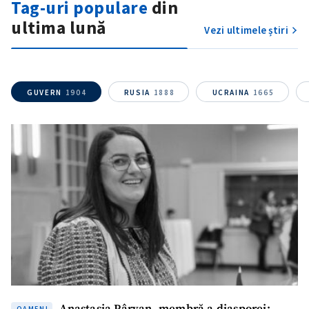
Tag-uri populare
din
ultima lună
Vezi ultimele știri
GUVERN
1904
RUSIA
1888
UCRAINA
1665
OAMENI