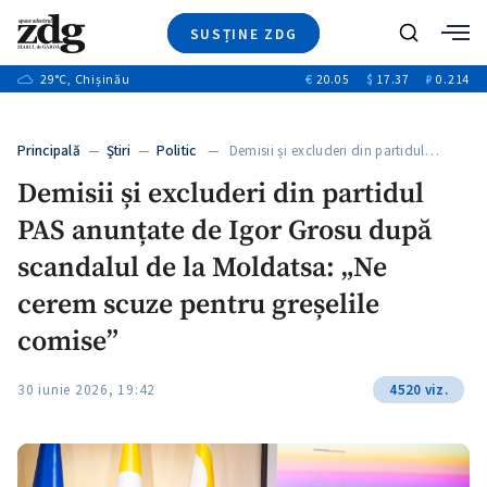
SUSȚINE ZDG
+1
Caută
+2
29
°C
, Chișinău
€
20.05
$
17.37
₽
0.214
Ştiri
+6
+3
Investigatii
Banii tăi
+7
Principală
—
Ştiri
—
Politic
— Demisii și excluderi din partidul…
Video
+1
+1
+1
Demisii și excluderi din partidul
Special
PAS anunțate de Igor Grosu după
Blog
+2
+1
ZdGust
scandalul de la Moldatsa: „Ne
+1
cerem scuze pentru greșelile
comise”
30 iunie 2026, 19:42
4520 viz.