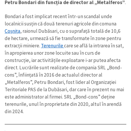
Petru Bondari din funcția de
director al „Metalferos”
.
Bondari a fost implicat recent într-un scandal unde
localnicii susțin că două terenuri agricole din comuna
Coșnița
, raionul Dubăsari, cu o suprafață totală de 10,6
de hectare, urmează să fie transformate în zone pentru
extracții miniere.
Terenurile
care se află la intrarea în sat,
în apropierea unor zone locuite sau în curs de
construcție, iar activitățile exploatare i-ar putea afecta
direct. Lucrările sunt realizate de compania SRL „Bond-
cons”, înființată în 2016 de actualul director al
„Metalferos”, Petru Bondari, fost lider al Organizaţiei
Teritoriale PAS de la Dubăsari, dar care în prezent nu mai
este administrator al firmei. SRL „Bond-cons” deține
terenurile, unul în proprietate din 2020, altul în arendă
din 2024.