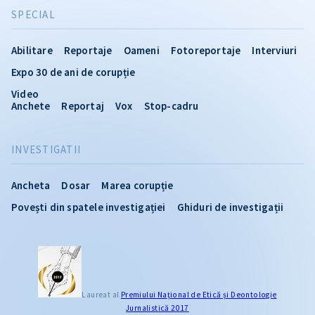
SPECIAL
Abilitare
Reportaje
Oameni
Fotoreportaje
Interviuri
Expo 30 de ani de corupție
Video
Anchete
Reportaj
Vox
Stop-cadru
INVESTIGATII
Ancheta
Dosar
Marea corupție
Povești din spatele investigației
Ghiduri de investigații
Laureat al
Premiului Naţional de Etică și Deontologie
Jurnalistică 2017