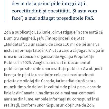
deviat de la principiile integrității,
corectitudinii și onestității. Și asta vom
face”, a mai adăugat președintele PAS.
ZdG a publicat joi, 18 iunie, o investigație în care arată că
Dumitru Vangheli, șeful Întreprinderii de Stat
„Moldatsa”, cu un salariu de circa 110 mii de lei lunar, a
inclus informații false în CV-ul cu care a câștigat funcția în
urma unui concurs organizat de Agenția Proprietății
Publice în 2025. Vangheli a indicat în documentul
publicat pe site-urile unor instituții publice că a obținut
Trimite o informație
Despre ZdG
licența de pilot la una dintre cele mai mari academii
in English
на русском
private de pilotaj din Canada, iar imediat după asta a
muncit timp de doi ani în calitate de pilot pe avioane de
linie la Air Canada, una dintre cele mai mari companii
aeriene din lume. Ambele informații nu corespund însă
realității, conform unor răspunsuri obținute de ZdG,