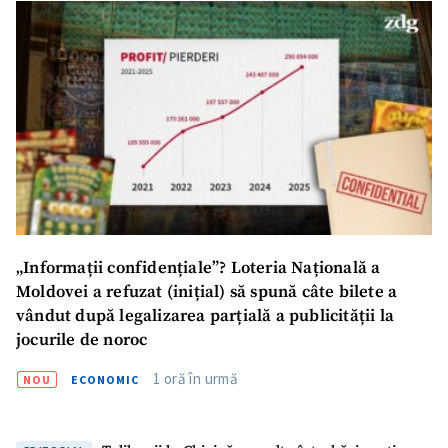
acord cu
politica de
confidențialitate
.
TRIMITE ȘTIREA
„Informații confidențiale”? Loteria Națională a
Moldovei a refuzat (inițial) să spună câte bilete a
vândut după legalizarea parțială a publicității la
jocurile de noroc
1 oră în urmă
NOU
ECONOMIC