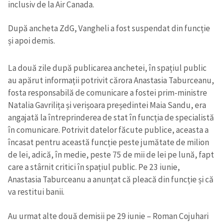
inclusiv de la Air Canada.
După ancheta ZdG, Vangheli a fost suspendat din funcție
și apoi demis.
La două zile după publicarea anchetei, în spațiul public
au apărut informații potrivit cărora Anastasia Taburceanu,
fosta responsabilă de comunicare a fostei prim-ministre
Natalia Gavrilița și verișoara președintei Maia Sandu, era
angajată la întreprinderea de stat în funcția de specialistă
în comunicare. Potrivit datelor făcute publice, aceasta a
încasat pentru această funcție peste jumătate de milion
de lei, adică, în medie, peste 75 de mii de lei pe lună, fapt
care a stârnit critici în spațiul public. Pe 23 iunie,
Anastasia Taburceanu a anunțat că pleacă din funcție și că
va restitui banii.
Au urmat alte două demisii pe 29 iunie – Roman Cojuhari