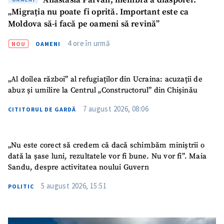
Anastasia Pârvan, membră a diasporei:
„Migrația nu poate fi oprită. Important este ca
Moldova să-i facă pe oameni să revină”
4 ore în urmă
NOU
OAMENI
„Al doilea război” al refugiaților din Ucraina: acuzații de
abuz și umilire la Centrul „Constructorul” din Chișinău
7 august 2026, 08:06
CITITORUL DE GARDĂ
„Nu este corect să credem că dacă schimbăm miniștrii o
dată la șase luni, rezultatele vor fi bune. Nu vor fi”. Maia
Sandu, despre activitatea noului Guvern
5 august 2026, 15:51
POLITIC