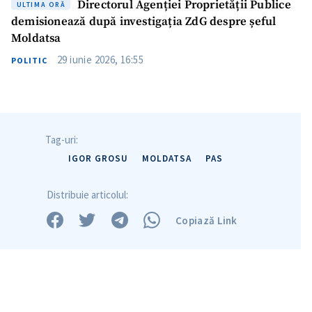
Directorul Agenției Proprietății Publice
ULTIMA ORĂ
demisionează după investigația ZdG despre șeful
Moldatsa
29 iunie 2026, 16:55
POLITIC
Tag-uri:
IGOR GROSU
MOLDATSA
PAS
Distribuie articolul:
Copiază Link
ȘTIREA MEA
Titlu știre
+ Adaugă titlu
Fotografie
+ Încarcă imagine