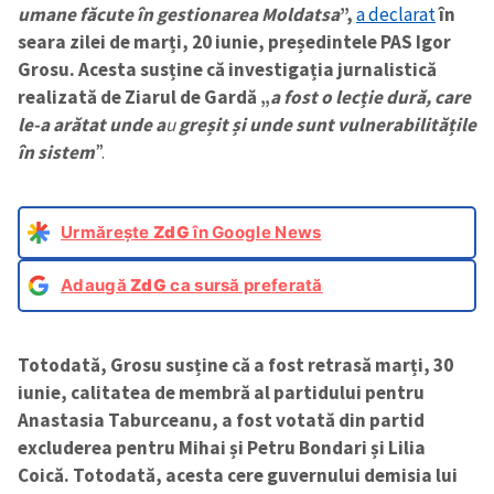
umane făcute în gestionarea Moldatsa
”,
a declarat
în
seara zilei de marți, 20 iunie, președintele PAS Igor
Grosu. Acesta susține că investigația jurnalistică
realizată de Ziarul de Gardă „
a fost o lecție dură, care
le-a arătat unde a
u
greșit și unde sunt vulnerabilitățile
în sistem
”.
Urmărește
ZdG
în Google News
Adaugă
ZdG
ca sursă preferată
Totodată, Grosu susține că a fost retrasă marți, 30
iunie, calitatea de membră al partidului pentru
Anastasia Taburceanu, a fost votată din partid
excluderea pentru Mihai și Petru Bondari și Lilia
Coică. Totodată, acesta
cere guvernului demisia lui