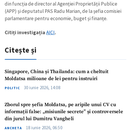
din funcția de director al Agenției Proprietății Publice
(APP) și deputatul PAS Radu Marian, de la șefia comisiei
parlamentare pentru economie, buget și finanțe.
Citiți investigația
AICI
.
Citește și
Singapore, China și Thailanda: cum a cheltuit
Moldatsa milioane de lei pentru instruiri
30 iunie 2026, 14:08
POLITIC
Zborul spre șefia Moldatsa, pe aripile unui CV cu
informații false: „misiunile secrete” și controversele
din jurul lui Dumitru Vangheli
18 iunie 2026, 06:50
ANCHETA