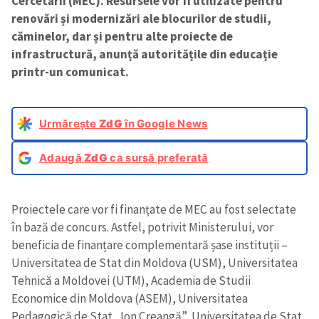
Cercetării (MEC). Resursele vor fi utilizate pentru
renovări și modernizări ale blocurilor de studii,
căminelor, dar și pentru alte proiecte de
infrastructură, anunță autoritățile din educație
printr-un comunicat.
Urmărește
ZdG
în Google News
Adaugă
ZdG
ca sursă preferată
Proiectele care vor fi finanțate de MEC au fost selectate
în bază de concurs. Astfel, potrivit Ministerului, vor
beneficia de finanțare complementară șase instituții –
Universitatea de Stat din Moldova (USM), Universitatea
Tehnică a Moldovei (UTM), Academia de Studii
Economice din Moldova (ASEM), Universitatea
Pedagogică de Stat „Ion Creangă”, Universitatea de Stat