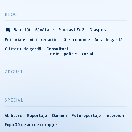
BLOG
Banii tăi
Sănătate
Podcast ZdG
Diaspora
Editoriale
Viața redacției
Gastronomie
Arta de gardă
Cititorul de gardă
Consultant
juridic
politic
social
ZDGUST
SPECIAL
Abilitare
Reportaje
Oameni
Fotoreportaje
Interviuri
Expo 30 de ani de corupție