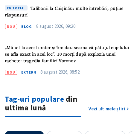
Talibanii la Chișinău: multe întrebări, puține
EDITORIAL
răspunsuri
Mesajul știrei
+ Mesajul știrei
8 august 2026, 09:20
NOU
BLOG
CONTACT SURSĂ
„Mă uit la acest crater și îmi dau seama că pătuțul copilului
Sursă anonimă
se afla exact în acel loc”. 10 morți după explozia unei
rachete: tragedia familiei Voronov
Nume
+ Numele meu
8 august 2026, 08:52
NOU
EXTERN
Email
+ Emailul meu
Telefon
+ Telefon personal
Tag-uri populare
din
ultima lună
Vezi ultimele știri
Am citit și sunt de
acord cu
politica de
confidențialitate
.