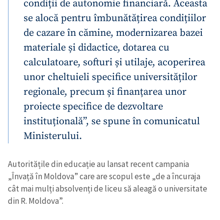
condiții de autonomie financiară. Aceasta
se alocă pentru îmbunătățirea condițiilor
de cazare în cămine, modernizarea bazei
materiale și didactice, dotarea cu
calculatoare, softuri și utilaje, acoperirea
unor cheltuieli specifice universităților
Trimite o informație
Despre ZdG
in English
на русском
regionale, precum și finanțarea unor
proiecte specifice de dezvoltare
instituțională”, se spune în comunicatul
Ministerului.
Autoritățile din educație au lansat recent campania
„Învață în Moldova” care are scopul este „de a încuraja
cât mai mulți absolvenți de liceu să aleagă o universitate
din R. Moldova”.