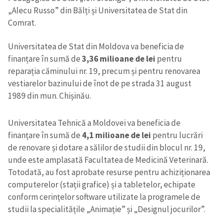
„Alecu Russo” din Bălți și Universitatea de Stat din
Comrat.
Universitatea de Stat din Moldova va beneficia de
finanțare în sumă de
3,36 milioane de lei
pentru
reparația căminului nr. 19, precum și pentru renovarea
vestiarelor bazinului de înot de pe strada 31 august
1989 din mun. Chișinău.
Universitatea Tehnică a Moldovei va beneficia de
finanțare în sumă de
4,1 milioane de lei
pentru lucrări
de renovare și dotare a sălilor de studii din blocul nr. 19,
unde este amplasată Facultatea de Medicină Veterinară.
Totodată, au fost aprobate resurse pentru achiziționarea
computerelor (stații grafice) și a tabletelor, echipate
conform cerințelor software utilizate la programele de
studii la specialitățile „Animație” și „Designul jocurilor”.