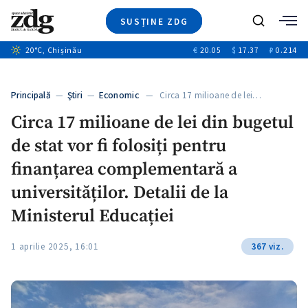
SUSȚINE ZDG
Caută
+2
20
°C
, Chișinău
€
20.05
$
17.37
₽
0.214
Ştiri
+6
+2
Investigatii
Banii tăi
+2
Principală
—
Ştiri
—
Economic
— Circa 17 milioane de lei…
Video
+1
+1
Circa 17 milioane de lei din bugetul
Special
de stat vor fi folosiți pentru
Blog
+2
ZdGust
finanțarea complementară a
+1
universităților. Detalii de la
Ministerul Educației
1 aprilie 2025, 16:01
367 viz.