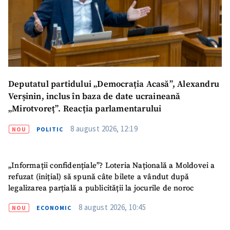
Deputatul partidului „Democrația Acasă”, Alexandru
Verșinin, inclus în baza de date ucraineană
„Mirotvoreț”. Reacția parlamentarului
8 august 2026, 12:19
NOU
POLITIC
ȘTIREA MEA
Titlu știre
+ Adaugă titlu
„Informații confidențiale”? Loteria Națională a Moldovei a
refuzat (inițial) să spună câte bilete a vândut după
Fotografie
+ Încarcă imagine
legalizarea parțială a publicității la jocurile de noroc
8 august 2026, 10:45
NOU
ECONOMIC
Link media
+ Link media