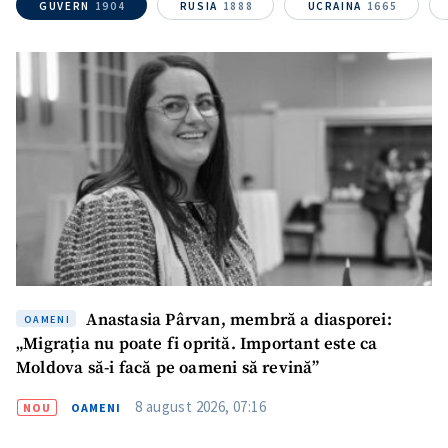
TRIMITE ȘTIREA
GUVERN
1904
RUSIA
1888
UCRAINA
1665
Anastasia Pârvan, membră a diasporei:
OAMENI
„Migrația nu poate fi oprită. Important este ca
Moldova să-i facă pe oameni să revină”
8 august 2026, 07:16
NOU
OAMENI