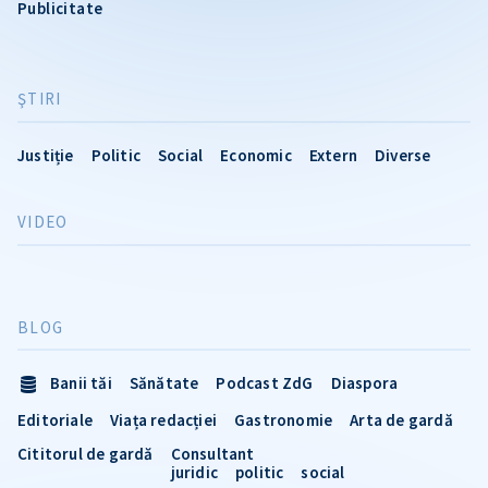
Publicitate
ŞTIRI
Justiție
Politic
Social
Economic
Extern
Diverse
VIDEO
BLOG
Banii tăi
Sănătate
Podcast ZdG
Diaspora
Editoriale
Viața redacției
Gastronomie
Arta de gardă
Cititorul de gardă
Consultant
juridic
politic
social