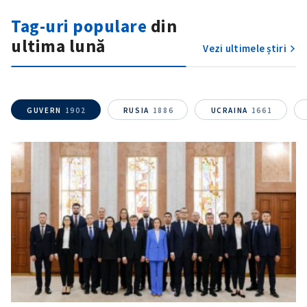
Tag-uri populare
din
ultima lună
Vezi ultimele știri
GUVERN
1902
RUSIA
1886
UCRAINA
1661
ȘTIREA MEA
Titlu știre
+ Adaugă titlu