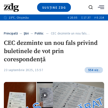
SUSȚINE ZDG
+4
Caută
+1
23
°C
, Chișinău
€
20.05
$
17.37
₽
0.214
Ştiri
+13
+10
Investigatii
Banii tăi
+3
Principală
—
Ştiri
—
Politic
— CEC dezminte un nou fals…
Video
CEC dezminte un nou fals privind
Special
buletinele de vot prin
Blog
+1
ZdGust
corespondență
23 septembrie 2025, 15:57
554 viz.