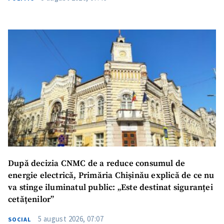
Am citit și sunt de
acord cu
politica de
confidențialitate
.
TRIMITE ȘTIREA
După decizia CNMC de a reduce consumul de
energie electrică, Primăria Chișinău explică de ce nu
va stinge iluminatul public: „Este destinat siguranței
cetățenilor”
5 august 2026, 07:07
SOCIAL