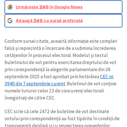
Urmărește
ZdG
în Google News
Adaugă
ZdG
ca sursă preferată
Conform sursei citate, această informație este complet
falsă și reprezintă o încercare de a submina încrederea
cetățenilor în procesul electoral. Modelul și textul
buletinului de vot pentru exercitarea dreptului de vot
prin corespondență la alegerile parlamentare din 28
septembrie 2025 a fost aprobat prin hotărârea
CEC nr.
3940 din 7 septembrie curent
. Buletinul de vot conține
numele tuturor celor 23 de concurenți electorali
înregistrați de către CEC.
CEC scrie că cele 2472 de buletine de vot destinate
votului prin corespondență au fost tipărite în condiții de
transparență deplină și cu respectarea prevederilor