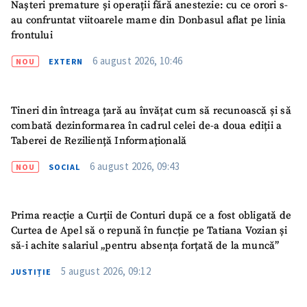
Nașteri premature și operații fără anestezie: cu ce orori s-
au confruntat viitoarele mame din Donbasul aflat pe linia
frontului
6 august 2026, 10:46
NOU
EXTERN
Tineri din întreaga țară au învățat cum să recunoască și să
combată dezinformarea în cadrul celei de-a doua ediții a
Taberei de Reziliență Informațională
6 august 2026, 09:43
NOU
SOCIAL
Prima reacție a Curții de Conturi după ce a fost obligată de
Curtea de Apel să o repună în funcție pe Tatiana Vozian și
să-i achite salariul „pentru absența forțată de la muncă”
5 august 2026, 09:12
JUSTIȚIE