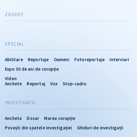
ZDGUST
SPECIAL
Abilitare
Reportaje
Oameni
Fotoreportaje
Interviuri
Expo 30 de ani de corupție
Video
Anchete
Reportaj
Vox
Stop-cadru
INVESTIGATII
Ancheta
Dosar
Marea corupție
Povești din spatele investigației
Ghiduri de investigații