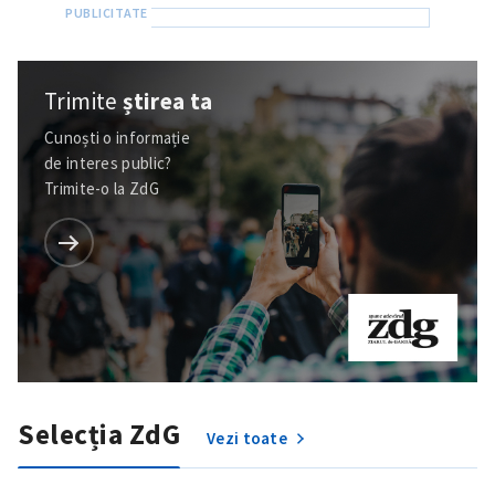
Trimite
știrea ta
Cunoști o informație
de interes public?
Trimite-o la ZdG
Selecția ZdG
Vezi toate