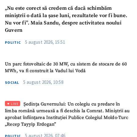
„Nu este corect să credem că dacă schimbăm
Fotografie
+ Încarcă imagine
miniștrii o dată la șase luni, rezultatele vor fi bune.
Nu vor fi”. Maia Sandu, despre activitatea noului
Link media
+ Link media
Guvern
5 august 2026, 15:51
POLITIC
Mesajul știrei
+ Mesajul știrei
Un parc fotovoltaic de 30 MW, cu sistem de stocare de 60
MWh, va fi construit la Vadul lui Vodă
CONTACT SURSĂ
5 august 2026, 10:58
SOCIAL
Sursă anonimă
Nume
+ Numele meu
Ședința Guvernului: Un colegiu cu predare în
LIVE
limba română urmează a fi deschis la Comrat. Miniștrii au
aprobat înființarea Instituției Publice Colegiul Moldo-Turc
Email
+ Emailul meu
„Recep Tayyip Erdogan”
5 august 2026, 07:46
POLITIC
Telefon
+ Telefon personal