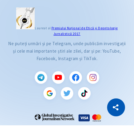
Laureat al
Premiului Naţional de Etică și Deontologie
Jurnalistică 2017
Ne puteți urmări și pe Telegram, unde publicăm investigații
și cele mai importante știri ale zilei, dar și pe: YouTube,
Facebook, Instagram și TikTok.
CITEȘTE
Citește articolul
Copiază Link
ZdG este membru al rețelei globale a jurnaliștilor de investigație (GIJN).