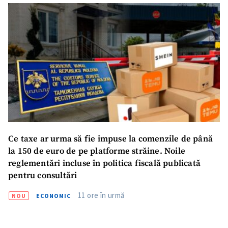
Trimite o informație
Despre ZdG
in English
на русском
Ce taxe ar urma să fie impuse la comenzile de până
la 150 de euro de pe platforme străine. Noile
reglementări incluse în politica fiscală publicată
pentru consultări
11 ore în urmă
NOU
ECONOMIC