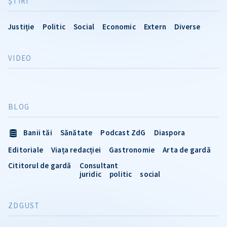
ŞTIRI
Justiție
Politic
Social
Economic
Extern
Diverse
VIDEO
BLOG
Banii tăi
Sănătate
Podcast ZdG
Diaspora
Editoriale
Viața redacției
Gastronomie
Arta de gardă
Cititorul de gardă
Consultant
juridic
politic
social
ZDGUST