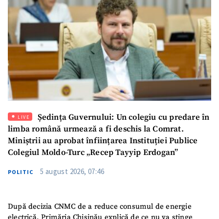
Ședința Guvernului: Un colegiu cu predare în
LIVE
limba română urmează a fi deschis la Comrat.
SUSȚINE
Miniștrii au aprobat înființarea Instituției Publice
Colegiul Moldo-Turc „Recep Tayyip Erdogan”
5 august 2026, 07:46
POLITIC
După decizia CNMC de a reduce consumul de energie
electrică, Primăria Chișinău explică de ce nu va stinge