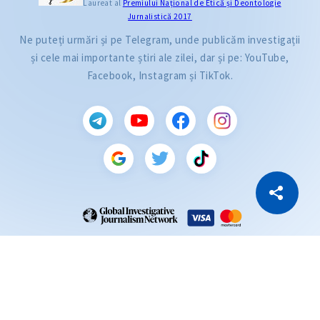
Laureat al
Premiului Naţional de Etică și Deontologie
Jurnalistică 2017
Ne puteți urmări și pe Telegram, unde publicăm investigații
și cele mai importante știri ale zilei, dar și pe: YouTube,
Facebook, Instagram și TikTok.
CITEȘTE
Citește articolul
Copiază Link
ZdG este membru al rețelei globale a jurnaliștilor de investigație (GIJN).
2004—2026 © Ziarul de Gardă.
Toate drepturile rezervate.
Dezvoltat de
SENSMEDIA