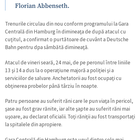
Florian Abbenseth.
Trenurile circulau din nou conform programului la Gara
Centrală din Hamburg în dimineaţa de după atacul cu
cuţitul, a confirmat o purtătoare de cuvânt a Deutsche
Bahn pentru dpa sâmbătă dimineaţă.
Atacul de vineri seară, 24 mai, de pe peronul între liniile
13 şi 14 a dus la o operaţiune majoră a poliţiei şi a
serviciilor de salvare. Anchetatorii au fost ocupaţi cu
obţinerea probelor până târziu în noapte.
Patru persoane au suferit răni care le pun viaţa în pericol,
şase au fost grav rănite, iar alte şapte au suferit răni mai
uşoare, au declarat oficialii. Toţi răniţii au fost transportaţi
la spitalele din apropiere.
Gara Centrală din Hamburg este unul dintre cele mai