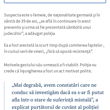
Suspecta este o femeie, de naţionalitate germană şi în
vârstă de 39 de ani, „se află în continuare în arest
preventiv şi urma să fie prezentată sâmbătă unui
judecător”, a adăugat poliţia.
Ea a fost arestată la scurt timp după comiterea faptelor ,
în cursul serii de vineri, „fără să opună rezistenţă”.
Motivele gestului său urmează a fi stabilit. Poliţia nu
crede că înjunghierea a fost un act motivat politic.
„Mai degrabă, avem constatări care ne
conduc să investigăm dacă ea s-ar fi putut
afla într-o stare de suferinţă mintală”, a
explicat purtătorul de cuvânt al poliţiei