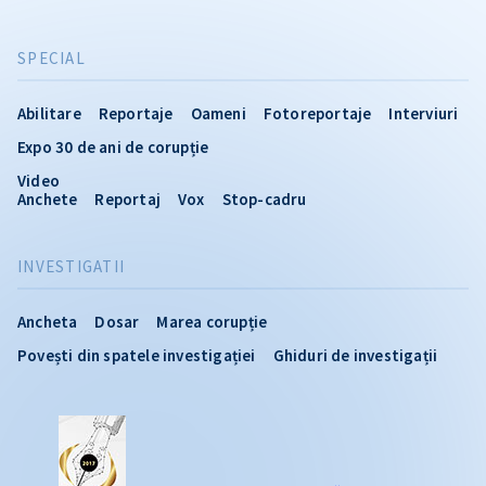
SPECIAL
Abilitare
Reportaje
Oameni
Fotoreportaje
Interviuri
Expo 30 de ani de corupție
Video
Anchete
Reportaj
Vox
Stop-cadru
INVESTIGATII
Ancheta
Dosar
Marea corupție
Povești din spatele investigației
Ghiduri de investigații