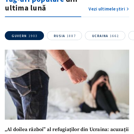
ultima lună
Vezi ultimele știri
ȘTIREA MEA
GUVERN
1903
RUSIA
1887
UCRAINA
1662
Titlu știre
+ Adaugă titlu
Fotografie
+ Încarcă imagine
Link media
+ Link media
Mesajul știrei
+ Mesajul știrei
„Al doilea război” al refugiaților din Ucraina: acuzații
CONTACT SURSĂ