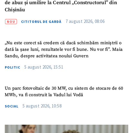
de abuz și umilire la Centrul „Constructorul” din
Sursă anonimă
Chișinău
Nume
+ Numele meu
7 august 2026, 08:06
NOU
CITITORUL DE GARDĂ
Email
+ Emailul meu
„Nu este corect să credem că dacă schimbăm miniștrii o
dată la șase luni, rezultatele vor fi bune. Nu vor fi”. Maia
Telefon
+ Telefon personal
Sandu, despre activitatea noului Guvern
5 august 2026, 15:51
Am citit și sunt de
POLITIC
acord cu
politica de
confidențialitate
.
Un parc fotovoltaic de 30 MW, cu sistem de stocare de 60
TRIMITE ȘTIREA
MWh, va fi construit la Vadul lui Vodă
5 august 2026, 10:58
SOCIAL