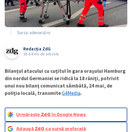
Sursa: adevarul.ro
Redacția ZdG
38.64 mii de articole
Bilanţul atacului cu cuţitul în gara oraşului Hamburg
din nordul Germaniei se ridică la 18 răniţi, potrivit
unui nou bilanţ comunicat sâmbătă, 24 mai, de
poliţia locală, transmite
G4Media
.
Urmărește
ZdG
în Google News
Adaugă
ZdG
ca sursă preferată