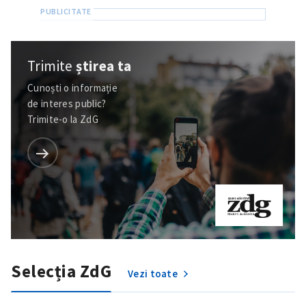
Trimite
știrea ta
Cunoști o informație
de interes public?
Trimite-o la ZdG
Trimite o informație
Despre ZdG
in English
на русском
Selecția ZdG
Vezi toate