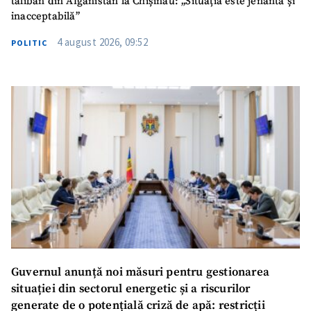
taliban din Afganistan la Chișinău: „Situația este jenantă și
inacceptabilă”
4 august 2026, 09:52
POLITIC
Guvernul anunță noi măsuri pentru gestionarea
situației din sectorul energetic și a riscurilor
generate de o potențială criză de apă: restricții