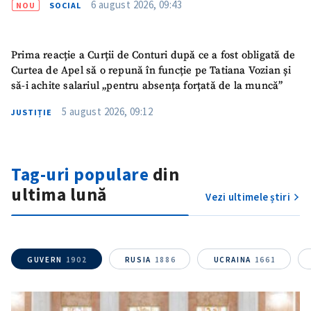
6 august 2026, 09:43
NOU
SOCIAL
Prima reacție a Curții de Conturi după ce a fost obligată de
Curtea de Apel să o repună în funcție pe Tatiana Vozian și
să-i achite salariul „pentru absența forțată de la muncă”
5 august 2026, 09:12
JUSTIȚIE
Tag-uri populare
din
ultima lună
Vezi ultimele știri
GUVERN
1902
RUSIA
1886
UCRAINA
1661
SUSȚINE