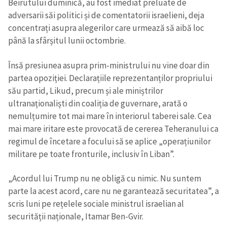
Beirutului duminică, au fost imediat preluate de
adversarii săi politici și de comentatorii israelieni, deja
concentrați asupra alegerilor care urmează să aibă loc
până la sfârșitul lunii octombrie.
Însă presiunea asupra prim-ministrului nu vine doar din
partea opoziției. Declarațiile reprezentanților propriului
său partid, Likud, precum și ale miniștrilor
ultranaționaliști din coaliția de guvernare, arată o
nemulțumire tot mai mare în interiorul taberei sale. Cea
mai mare iritare este provocată de cererea Teheranului ca
regimul de încetare a focului să se aplice „operațiunilor
militare pe toate fronturile, inclusiv în Liban”.
„Acordul lui Trump nu ne obligă cu nimic. Nu suntem
parte la acest acord, care nu ne garantează securitatea”, a
scris luni pe rețelele sociale ministrul israelian al
securității naționale, Itamar Ben-Gvir.