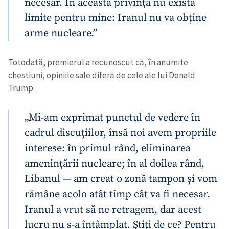
necesar. În această privință nu există
limite pentru mine: Iranul nu va obține
arme nucleare.”
Trimite o informație
Despre ZdG
Totodată, premierul a recunoscut că, în anumite
in English
на русском
chestiuni, opiniile sale diferă de cele ale lui Donald
Trump.
„Mi-am exprimat punctul de vedere în
cadrul discuțiilor, însă noi avem propriile
interese: în primul rând, eliminarea
amenințării nucleare; în al doilea rând,
Libanul — am creat o zonă tampon și vom
rămâne acolo atât timp cât va fi necesar.
Iranul a vrut să ne retragem, dar acest
lucru nu s-a întâmplat. Știți de ce? Pentru