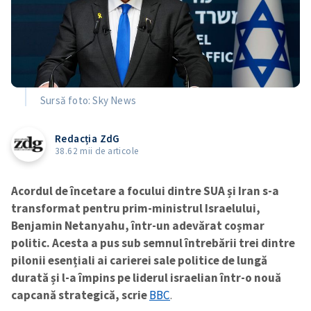
Sursă foto: Sky News
Redacția ZdG
38.62 mii de articole
Acordul de încetare a focului dintre SUA și Iran s-a
transformat pentru prim-ministrul Israelului,
Benjamin Netanyahu, într-un adevărat coșmar
politic. Acesta a pus sub semnul întrebării trei dintre
pilonii esențiali ai carierei sale politice de lungă
durată și l-a împins pe liderul israelian într-o nouă
capcană strategică
, scrie
BBC
.