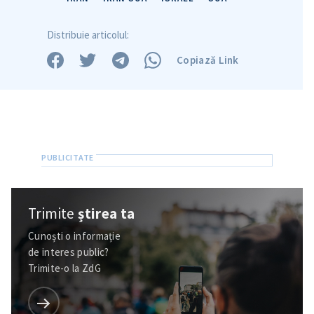
Distribuie articolul:
Copiază Link
Trimite
știrea ta
Cunoști o informație
de interes public?
Trimite-o la ZdG