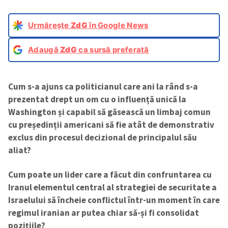
Urmărește
ZdG
în Google News
Adaugă
ZdG
ca sursă preferată
Cum s-a ajuns ca politicianul care ani la rând s-a
prezentat drept un om cu o influență unică la
Washington și capabil să găsească un limbaj comun
cu președinții americani să fie atât de demonstrativ
exclus din procesul decizional de principalul său
aliat?
Cum poate un lider care a făcut din confruntarea cu
Iranul elementul central al strategiei de securitate a
Israelului să încheie conflictul într-un moment în care
regimul iranian ar putea chiar să-și fi consolidat
pozițiile?