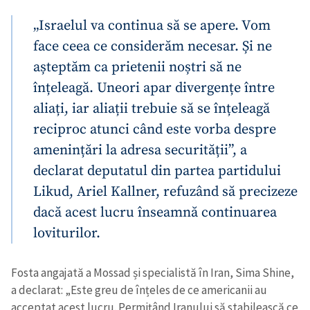
„Israelul va continua să se apere. Vom
face ceea ce considerăm necesar. Și ne
așteptăm ca prietenii noștri să ne
înțeleagă. Uneori apar divergențe între
aliați, iar aliații trebuie să se înțeleagă
reciproc atunci când este vorba despre
amenințări la adresa securității”, a
declarat deputatul din partea partidului
Likud, Ariel Kallner, refuzând să precizeze
dacă acest lucru înseamnă continuarea
loviturilor.
Fosta angajată a Mossad și specialistă în Iran, Sima Shine,
a declarat: „Este greu de înțeles de ce americanii au
acceptat acest lucru. Permițând Iranului să stabilească ce