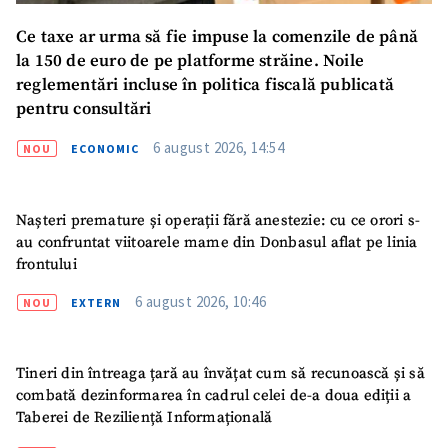
Ce taxe ar urma să fie impuse la comenzile de până
Email
+ Emailul meu
la 150 de euro de pe platforme străine. Noile
reglementări incluse în politica fiscală publicată
Telefon
+ Telefon personal
pentru consultări
6 august 2026, 14:54
NOU
ECONOMIC
Am citit și sunt de
acord cu
politica de
confidențialitate
.
Nașteri premature și operații fără anestezie: cu ce orori s-
TRIMITE ȘTIREA
au confruntat viitoarele mame din Donbasul aflat pe linia
frontului
6 august 2026, 10:46
NOU
EXTERN
Tineri din întreaga țară au învățat cum să recunoască și să
combată dezinformarea în cadrul celei de-a doua ediții a
Taberei de Reziliență Informațională