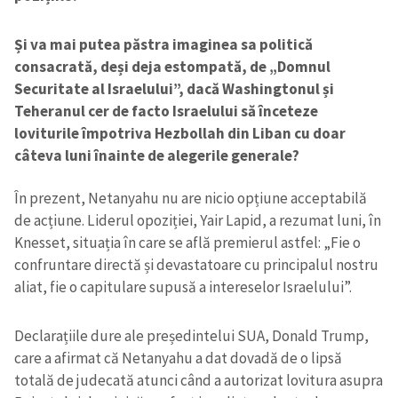
Și va mai putea păstra imaginea sa politică
consacrată, deși deja estompată, de „Domnul
Securitate al Israelului”, dacă Washingtonul și
Teheranul cer de facto Israelului să înceteze
loviturile împotriva Hezbollah din Liban cu doar
câteva luni înainte de alegerile generale?
În prezent, Netanyahu nu are nicio opțiune acceptabilă
de acțiune. Liderul opoziției, Yair Lapid, a rezumat luni, în
Knesset, situația în care se află premierul astfel: „Fie o
confruntare directă și devastatoare cu principalul nostru
aliat, fie o capitulare supusă a intereselor Israelului”.
Declarațiile dure ale președintelui SUA, Donald Trump,
care a afirmat că Netanyahu a dat dovadă de o lipsă
totală de judecată atunci când a autorizat lovitura asupra