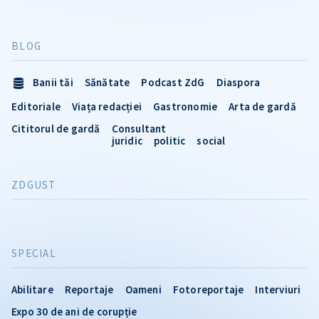
BLOG
Banii tăi
Sănătate
Podcast ZdG
Diaspora
Editoriale
Viața redacției
Gastronomie
Arta de gardă
Cititorul de gardă
Consultant
juridic
politic
social
ZDGUST
SPECIAL
Abilitare
Reportaje
Oameni
Fotoreportaje
Interviuri
Expo 30 de ani de corupție