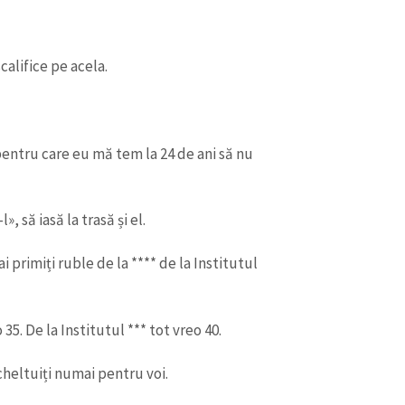
califice pe acela.
pentru care eu mă tem la 24 de ani să nu
, să iasă la trasă și el.
ai primiți ruble de la **** de la Institutul
35. De la Institutul *** tot vreo 40.
 cheltuiți numai pentru voi.