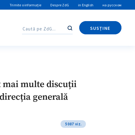
Trimite o informație
Despre ZdG
in English
на русском
SUSȚINE
Caută
Caută
 mai multe discuții
 direcția generală
5087 viz.