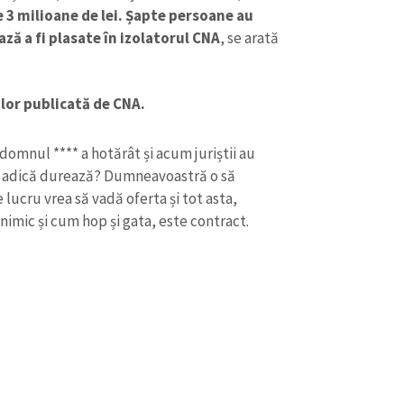
 3 milioane de lei.
Șapte persoane au
ză a fi plasate în izolatorul CNA
, se arată
ilor publicată de CNA.
domnul **** a hotărât și acum juriștii au
m, adică durează? Dumneavoastră o să
lucru vrea să vadă oferta și tot asta,
nimic și cum hop și gata, este contract.
CONTACT SURSĂ
Sursă anonimă
+ Adaugă titlu
Nume
+ Numele 
+ Încarcă imagine