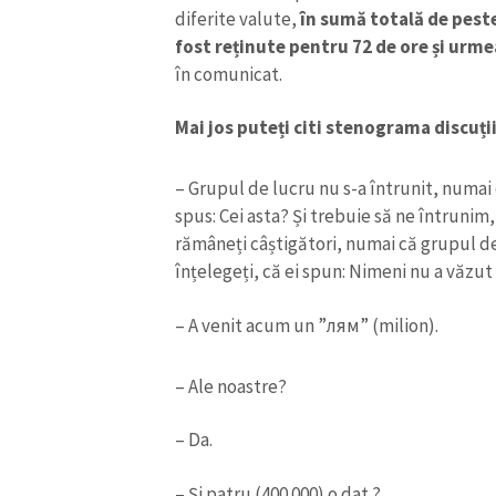
diferite valute,
în sumă totală de peste
fost reținute pentru 72 de ore și urmea
în comunicat.
Mai jos puteți citi stenograma discuți
– Grupul de lucru nu s-a întrunit, numai 
spus: Cei asta? Și trebuie să ne întruni
rămâneți câștigători, numai că grupul de 
înțelegeți, că ei spun: Nimeni nu a văzut 
– A venit acum un ”лям” (milion).
ȘTIREA MEA
– Ale noastre?
Titlu știre
– Da.
Fotografie
– Și patru (400 000) o dat ?