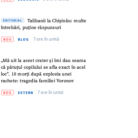
meu
rsonal
Talibanii la Chișinău: multe
EDITORIAL
întrebări, puține răspunsuri
ord cu
politica de
7 ore în urmă
NOU
BLOG
IREA
„Mă uit la acest crater și îmi dau seama
că pătuțul copilului se afla exact în acel
loc”. 10 morți după explozia unei
rachete: tragedia familiei Voronov
7 ore în urmă
NOU
EXTERN