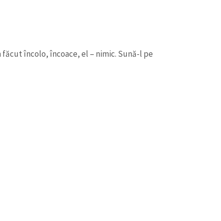
m făcut încolo, încoace, el – nimic. Sună-l pe