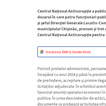
Centrul Național Anticorupție a public
dosarul în care patru funcționari publ
și șeful Direcției Generale Locativ-Co
municipiului Chișinău, precum și trei 
Centrul Național Anticorupție pentru 
Urmărește
ZdG
în Google News
Potrivit probelor administrate, persoane
începând cu anul 2024 și până în prezent,
de pretindere, acceptare și primire ileg
licitațiilor adjudecate. În schimbul acesto
favorizat anumiți operatori economici în
publice. În urma descinderilor de astăzi,
documente ce probează activitatea infrac