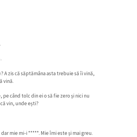
Email
+ Emailul 
+ Link media
Telefon
+ Telefon pe
Am citit și sunt de ac
+ Mesajul știrei
confidențialitate
.
.
TRIMITE ȘT
.
)? A zis că săptămâna asta trebuie să îi vină,
ă vină.
pe când tolc din ei o să fie zero și nici nu
 că vin, unde ești?
dar mie mi-i *****. Mie îmi este și mai greu.