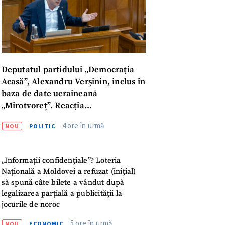
Deputatul partidului „Democrația
Acasă”, Alexandru Verșinin, inclus în
baza de date ucraineană
„Mirotvoreț”. Reacția
parlamentarului
4 ore în urmă
NOU
POLITIC
„Informații confidențiale”? Loteria
Națională a Moldovei a refuzat (inițial)
să spună câte bilete a vândut după
legalizarea parțială a publicității la
meu
jocurile de noroc
5 ore în urmă
NOU
ECONOMIC