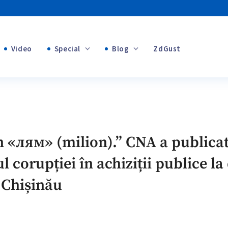
Video
Special
Blog
ZdGust
Banii tăi
+1
+1
…
+2
 «лям» (milion).” CNA a publicat
+1
l corupției în achiziții publice la
 Chișinău