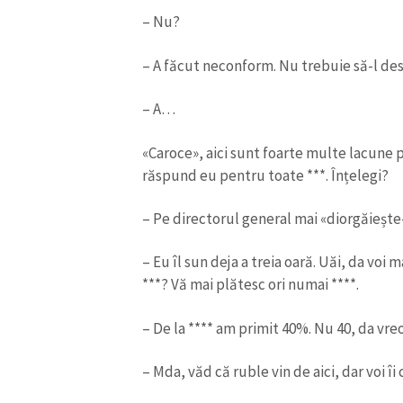
– Nu?
– A făcut neconform. Nu trebuie să-l des
– A…
«Caroce», aici sunt foarte multe lacune 
răspund eu pentru toate ***. Înțelegi?
– Pe directorul general mai «diorgăiește-l»
– Eu îl sun deja a treia oară. Uăi, da voi m
***? Vă mai plătesc ori numai ****.
– De la **** am primit 40%. Nu 40, da vreo 
– Mda, văd că ruble vin de aici, dar voi îi