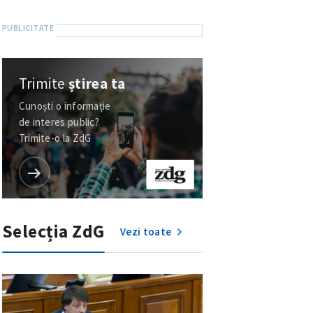
Trimite
știrea ta
Cunoști o informație
de interes public?
Trimite-o la ZdG
Selecția ZdG
Vezi toate