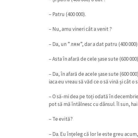
Link media
– Patru (400 000).
– Nu, amu vineri cât a venit ?
Mesajul știrei
– Da, un ” лям”, dar a dat patru (400 000)
– Asta în afară de cele șase sute (600 000)
– Da, în afară de acele șase sute (600 000
iaca eu vreau să văd ce o să vină și cât o s
– O să-mi dea pe toți odată în decembrie, 
pot să mă întâlnesc cu dânsul. Îl sun, hai
– Te evită?
– Da. Eu înțeleg că lor le este greu acum, 