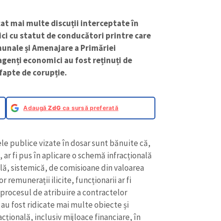
at mai multe discuții interceptate în
ici cu statut de conducători printre care
munale și Amenajare a Primăriei
agenți economici au fost reținuți de
fapte de corupție.
Adaugă
ZdG
ca sursă preferată
le publice vizate în dosar sunt bănuite că,
 ar fi pus în aplicare o schemă infracțională
ală, sistemică, de comisioane din valoarea
r remunerații ilicite, funcționarii ar fi
 procesul de atribuire a contractelor
 au fost ridicate mai multe obiecte și
țională, inclusiv mijloace financiare, în