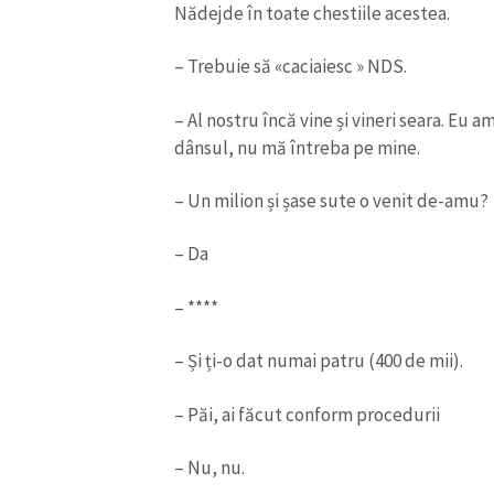
Nădejde în toate chestiile acestea.
– Trebuie să «caciaiesc » NDS.
– Al nostru încă vine și vineri seara. Eu a
dânsul, nu mă întreba pe mine.
– Un milion și șase sute o venit de-amu?
– Da
– ****
– Și ți-o dat numai patru (400 de mii).
– Păi, ai făcut conform procedurii
– Nu, nu.