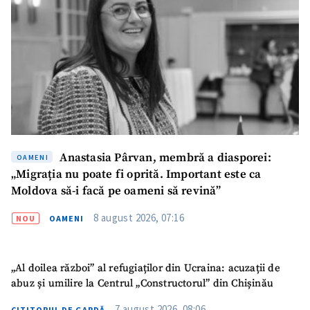
Telefon
+ Telefon personal
Am citit și sunt de
acord cu
politica de
confidențialitate
.
TRIMITE ȘTIREA
Anastasia Pârvan, membră a diasporei:
OAMENI
„Migrația nu poate fi oprită. Important este ca
Moldova să-i facă pe oameni să revină”
8 august 2026, 07:16
NOU
OAMENI
„Al doilea război” al refugiaților din Ucraina: acuzații de
abuz și umilire la Centrul „Constructorul” din Chișinău
7 august 2026, 08:06
CITITORUL DE GARDĂ