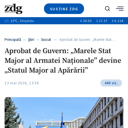
SUSȚINE ZDG
Caută
+2
23
°C
, Chișinău
€
20.05
$
17.37
₽
0.214
Ştiri
+6
+3
Investigatii
Banii tăi
+2
Principală
—
Ştiri
—
Social
— Aprobat de Guvern: „Marele Stat…
Video
+1
+1
Aprobat de Guvern: „Marele Stat
Special
Major al Armatei Naționale” devine
Blog
+2
ZdGust
„Statul Major al Apărării”
+1
13 mai 2026, 13:56
440 viz.