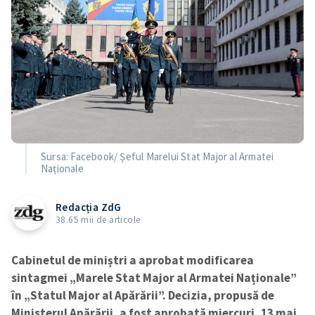
Sursa: Facebook/ Șeful Marelui Stat Major al Armatei
Naționale
Redacția ZdG
38.65 mii de articole
Cabinetul de miniștri a aprobat modificarea
sintagmei „Marele Stat Major al Armatei Naționale”
în „Statul Major al Apărării”. Decizia, propusă de
Ministerul Apărării, a fost aprobată miercuri, 13 mai,