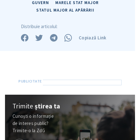
GUVERN
MARELE STAT MAJOR
in English
на русском
STATUL MAJOR AL APĂRĂRII
Distribuie articolul:
Copiază Link
Trimite
știrea ta
Cunoști o informație
de interes public?
Trimite-o la ZdG