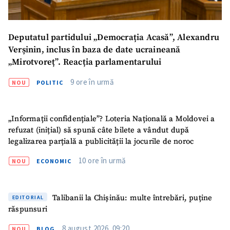
Deputatul partidului „Democrația Acasă”, Alexandru
Verșinin, inclus în baza de date ucraineană
„Mirotvoreț”. Reacția parlamentarului
9 ore în urmă
NOU
POLITIC
„Informații confidențiale”? Loteria Națională a Moldovei a
refuzat (inițial) să spună câte bilete a vândut după
legalizarea parțială a publicității la jocurile de noroc
10 ore în urmă
NOU
ECONOMIC
Talibanii la Chișinău: multe întrebări, puține
EDITORIAL
răspunsuri
ȘTIREA MEA
8 august 2026, 09:20
NOU
BLOG