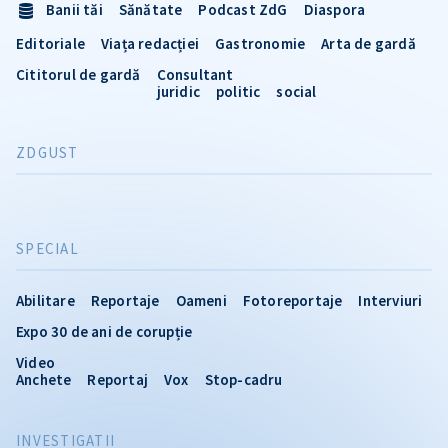
Banii tăi
Sănătate
Podcast ZdG
Diaspora
Editoriale
Viața redacției
Gastronomie
Arta de gardă
Cititorul de gardă
Consultant
juridic
politic
social
ZDGUST
SPECIAL
Abilitare
Reportaje
Oameni
Fotoreportaje
Interviuri
Expo 30 de ani de corupție
Video
Anchete
Reportaj
Vox
Stop-cadru
INVESTIGATII