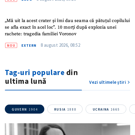
Titlu știre
+ Adaugă titlu
„Mă uit la acest crater și îmi dau seama că pătuțul copilului
Fotografie
+ Încarcă imagine
se afla exact în acel loc”. 10 morți după explozia unei
rachete: tragedia familiei Voronov
Link media
+ Link media
8 august 2026, 08:52
NOU
EXTERN
Tag-uri populare
din
Mesajul știrei
+ Mesajul știrei
ultima lună
Vezi ultimele știri
CONTACT SURSĂ
Sursă anonimă
GUVERN
1904
RUSIA
1888
UCRAINA
1665
Nume
+ Numele meu
Email
+ Emailul meu