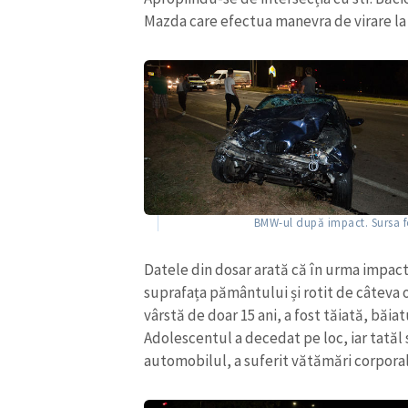
Mazda care efectua manevra de virare la s
BMW-ul după impact. Sursa fo
Datele din dosar arată că în urma impact
suprafața pământului și rotit de câteva o
vârstă de doar 15 ani, a fost tăiată, băiatu
Adolescentul a decedat pe loc, iar tatăl
automobilul, a suferit vătămări corpora