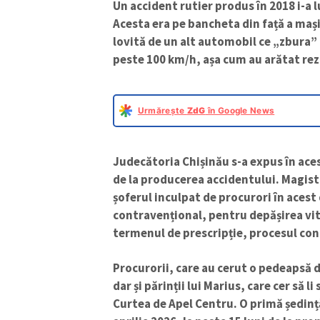
Un accident rutier produs în 2018 i-a lu
Acesta era pe bancheta din față a mași
lovită de un alt automobil ce „zbura” 
peste 100 km/h, așa cum au arătat rez
Urmărește
ZdG
în Google News
Judecătoria Chișinău s-a expus în acest
de la producerea accidentului. Magist
șoferul inculpat de procurori în acest
contravențional, pentru depășirea vite
termenul de prescripție, procesul con
Procurorii, care au cerut o pedeapsă d
dar și părinții lui Marius, care cer să 
Curtea de Apel Centru. O primă ședinț