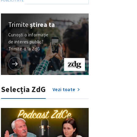
Trimite
știrea ta
Cunoști o informație
de interes public?
Trimite-o la ZdG
Selecția ZdG
Vezi toate