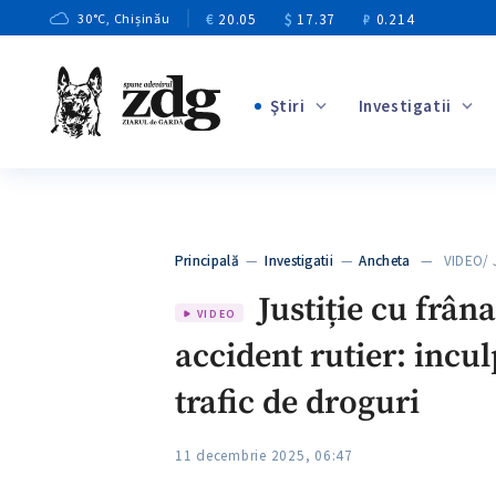
€
20.05
$
17.37
₽
0.214
30
°C
, Chișinău
Ştiri
Investigatii
+3
+1
+9
+4
Principală
—
Investigatii
—
Ancheta
— VIDEO/ Jus
+5
Justiție cu frâna
VIDEO
accident rutier: incul
trafic de droguri
11 decembrie 2025, 06:47