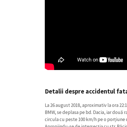
Link media
Mesajul știrei
Detalii despre accidentul fat
La 26 august 2018, aproximativ la ora 2
BMW, se deplasa pe bd. Dacia, iar două r
circula cu peste 100 km/h pe o porțiune
Apropiindu-se de intersecția cu str. Băci