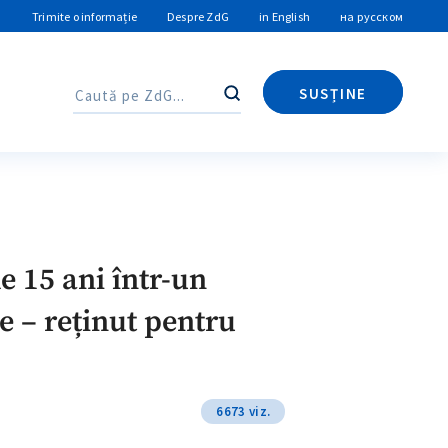
Trimite o informație
Despre ZdG
in English
на русском
SUSȚINE
Caută
Caută
de 15 ani într-un
le – reținut pentru
6673 viz.