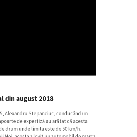
Email
+ Emailul 
+ Link media
Telefon
+ Telefon pe
Am citit și sunt de ac
+ Mesajul știrei
confidențialitate
.
TRIMITE ȘT
al din august 2018
2:15, Alexandru Stepanciuc, conducând un
apoarte de expertiză au arătat că acesta
 de drum unde limita este de 50 km/h.
oii Noi, acesta a lovit un automobil de marca