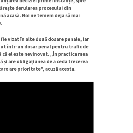
onunțarea deciziei primei instanțe, spre
mărește derularea procesului din
vină acasă. Noi ne temem deja să mai
s.
 fie vizat în alte două dosare penale, iar
inut într-un dosar penal pentru trafic de
 că el este nevinovat. „În practica mea
ă și are obligațiunea de a ceda trecerea
 care are prioritate”, acuză acesta.
CONTACT SURSĂ
Sursă anonimă
+ Adaugă titlu
Nume
+ Numele 
+ Încarcă imagine