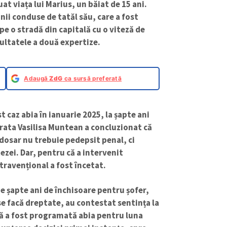
at viața lui Marius, un băiat de 15 ani.
nii conduse de tatăl său, care a fost
pe o stradă din capitală cu o viteză de
ultatele a două expertize.
Adaugă
ZdG
ca sursă preferată
 caz abia în ianuarie 2025, la șapte ani
rata Vasilisa Muntean a concluzionat că
 dosar nu trebuie pedepsit penal, ci
zei. Dar, pentru că a intervenit
travențional a fost încetat.
e șapte ani de închisoare pentru șofer,
li se facă dreptate, au contestat sentința la
ă a fost programată abia pentru luna