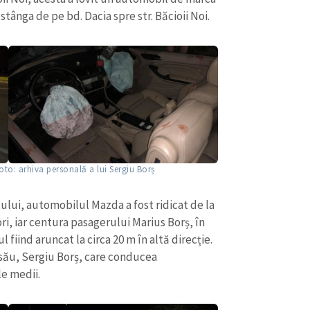
tânga de pe bd. Dacia spre str. Băcioii Noi.
to: arhiva personală a lui Sergiu Borș
ului, automobilul Mazda a fost ridicat de la
ri, iar centura pasagerului Marius Borș, în
l fiind aruncat la circa 20 m în altă direcție.
 său, Sergiu Borș, care conducea
le medii.