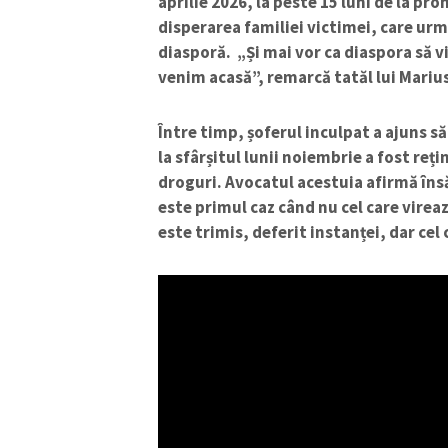
aprilie 2026, la peste 15 luni de la pr
disperarea familiei victimei, care ur
diasporă. „Și mai vor ca diaspora să 
venim acasă”, remarcă tatăl lui Mariu
Între timp, șoferul inculpat a ajuns să
la sfârșitul lunii noiembrie a fost reț
droguri. Avocatul acestuia afirmă însă
este primul caz când nu cel care vireaz
este trimis, deferit instanței, dar cel
ȘTIREA MEA
Titlu știre
Fotografie