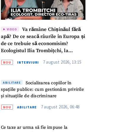
Va rămâne Chișinăul fără
VIDEO
apă? De ce seacă râurile în Europa și
de ce trebuie să economisim?
Ecologistul Ilia Trombițchi, la
Podcast ZdCe
7 august 2026, 13:15
NOU
INTERVIURI
Socializarea copiilor în
ABILITARE
spațiile publice: cum gestionăm privirile
și situațiile de discriminare
7 august 2026, 06:48
NOU
ABILITARE
meu
Ce taxe ar urma să fie impuse la