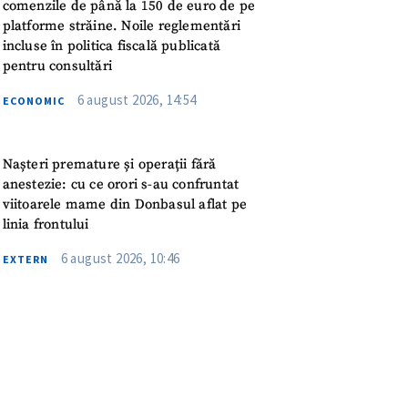
meu
comenzile de până la 150 de euro de pe
platforme străine. Noile reglementări
incluse în politica fiscală publicată
rsonal
pentru consultări
6 august 2026, 14:54
ord cu
politica de
ECONOMIC
IREA
Nașteri premature și operații fără
anestezie: cu ce orori s-au confruntat
viitoarele mame din Donbasul aflat pe
linia frontului
6 august 2026, 10:46
EXTERN