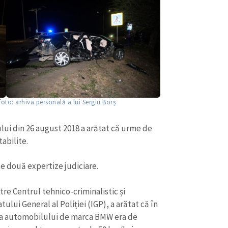
oto: arhiva personală a lui Sergiu Borș
ului din 26 august 2018 a arătat că urme de
tabilite.
te două expertize judiciare.
re Centrul tehnico-criminalistic și
ului General al Poliției (IGP), a arătat că în
e a automobilului de marca BMW era de