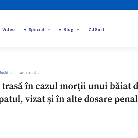
Video
Special
Blog
ZdGust
+1
Banii tăi
+1
tiție cu frâna trasă…
+1
 trasă în cazul morții unui băiat 
patul, vizat și în alte dosare pena
+1