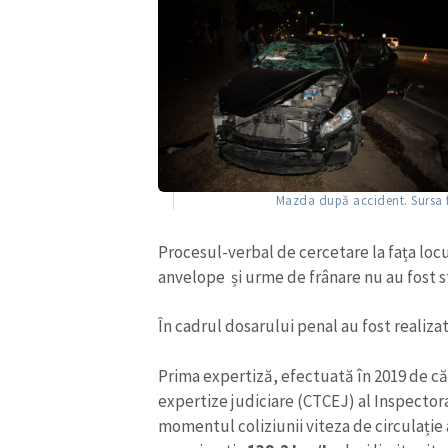
Mazda după accident. Sursa f
Procesul-verbal de cercetare la fața loc
anvelope și urme de frânare nu au fost s
În cadrul dosarului penal au fost realiza
Prima expertiză, efectuată în 2019 de căt
expertize judiciare (CTCEJ) al Inspectorat
momentul coliziunii viteza de circulați