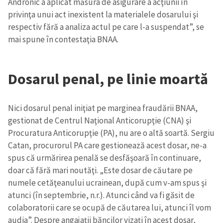
Andronic a aplicat măsura de asigurare a acţiunii în
privinţa unui act inexistent la materialele dosarului şi
respectiv fără a analiza actul pe care l-a suspendat”, se
mai spune în contestaţia BNAA.
Dosarul penal, pe linie moartă
Nici dosarul penal iniţiat pe marginea fraudării BNAA,
gestionat de Centrul Naţional Anticorupţie (CNA) şi
Procuratura Anticorupţie (PA), nu are o altă soartă. Sergiu
Catan, procurorul PA care gestionează acest dosar, ne-a
spus că urmărirea penală se desfăşoară în continuare,
doar că fără mari noutăţi. „Este dosar de căutare pe
numele cetăţeanului ucrainean, după cum v-am spus şi
atunci (în septembrie, n.r.). Atunci când va fi găsit de
colaboratorii care se ocupă de căutarea lui, atunci îl vom
audia”. Despre angajaţii băncilor vizaţi în acest dosar,