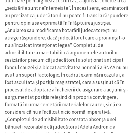
Judiciare pe marginea acestui caz, a ajuns la concluzia că
„sesizările sunt neîntemeiate”. În acest sens, examinatorii
au precizat că judecătorul nu poate fi trans la răspundere
pentru opinia sa exprimată în înfăptuirea justiţiei.
„Anularea sau modificarea hotărârii judecătoreşti nu
atrage răspundere, dacă judecătorul care a pronunţat-o
nu a încălcat intenţionat legea”. Completul de
admisibilitate a mai stabilit că argumentele autorilor
sesizărilor precum că judecătorul a soluţionat anticipat
fondul cauzei şi a blocat activitatea normală a BNAA nu au
avut un suport factologic. În cadrul examinării cazului, a
fost ascultată şi poziţia magistratei, care a susţinut că în
procesul de adoptare a încheierii de asigurare a acţiunii şi-
a argumentat poziţia reieşind din propria convingere,
formată în urma cercetării materialelor cauzei, şi că ea
considera că nu a încălcat nicio normă imperativă.
Trimite o informație
Despre ZdG
„Completul de admisibilitate constată absenţa unei
in English
на русском
bănuieli rezonabile că judecătorul Adela Andronic a