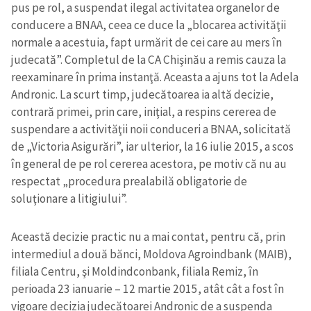
pus pe rol, a suspendat ilegal activitatea organelor de
conducere a BNAA, ceea ce duce la „blocarea activităţii
normale a acestuia, fapt urmărit de cei care au mers în
judecată”. Completul de la CA Chişinău a remis cauza la
reexaminare în prima instanţă. Aceasta a ajuns tot la Adela
Andronic. La scurt timp, judecătoarea ia altă decizie,
contrară primei, prin care, iniţial, a respins cererea de
suspendare a activităţii noii conduceri a BNAA, solicitată
de „Victoria Asigurări”, iar ulterior, la 16 iulie 2015, a scos
în general de pe rol cererea acestora, pe motiv că nu au
respectat „procedura prealabilă obligatorie de
soluţionare a litigiului”.
Această decizie practic nu a mai contat, pentru că, prin
intermediul a două bănci, Moldova Agroindbank (MAIB),
filiala Centru, şi Moldindconbank, filiala Remiz, în
perioada 23 ianuarie – 12 martie 2015, atât cât a fost în
vigoare decizia judecătoarei Andronic de a suspenda