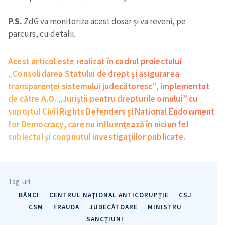
P.S.
ZdG va monitoriza acest dosar şi va reveni, pe
parcurs, cu detalii.
Acest articol este realizat în cadrul proiectului
„Consolidarea Statului de drept şi asigurarea
transparenţei sistemului judecătoresc”, implementat
de către A.O. „Juriştii pentru drepturile omului” cu
suportul Civil Rights Defenders şi National Endowment
for Democracy, care nu influenţează în niciun fel
subiectul şi conţinutul investigaţiilor publicate.
Tag-uri:
BĂNCI
CENTRUL NAŢIONAL ANTICORUPŢIE
CSJ
CSM
FRAUDA
JUDECĂTOARE
MINISTRU
SANCŢIUNI