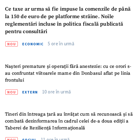
Ce taxe ar urma să fie impuse la comenzile de până
la 150 de euro de pe platforme străine. Noile
reglementări incluse în politica fiscală publicată
pentru consultări
5 ore în urmă
NOU
ECONOMIC
Nașteri premature și operații fără anestezie: cu ce orori s-
au confruntat viitoarele mame din Donbasul aflat pe linia
frontului
10 ore în urmă
NOU
EXTERN
Tineri din întreaga țară au învățat cum să recunoască și să
combată dezinformarea în cadrul celei de-a doua ediții a
Taberei de Reziliență Informațională
11 ore în urmă
NOU
SOCIAL