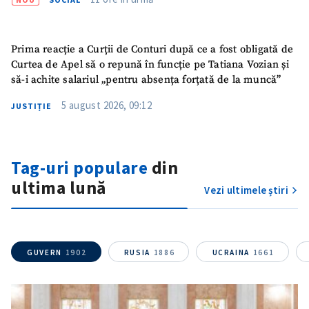
Prima reacție a Curții de Conturi după ce a fost obligată de
SUSȚINE
Curtea de Apel să o repună în funcție pe Tatiana Vozian și
să-i achite salariul „pentru absența forțată de la muncă”
5 august 2026, 09:12
JUSTIȚIE
Tag-uri populare
din
ultima lună
Vezi ultimele știri
GUVERN
1902
RUSIA
1886
UCRAINA
1661