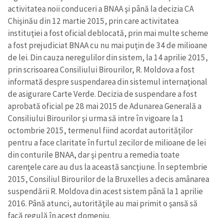
activitatea noii conduceri a BNAA şi până la decizia CA
Chişinău din 12 martie 2015, prin care activitatea
instituţiei a fost oficial deblocată, prin mai multe scheme
a fost prejudiciat BNAA cu nu mai puţin de 34 de milioane
de lei. Din cauza neregulilor din sistem, la 14 aprilie 2015,
prin scrisoarea Consiliului Birourilor, R. Moldova a fost
informată despre suspendarea din sistemul internaţional
de asigurare Carte Verde. Decizia de suspendare a fost
aprobată oficial pe 28 mai 2015 de Adunarea Generală a
Consiliului Birourilor şi urma să intre în vigoare la 1
octombrie 2015, termenul fiind acordat autorităţilor
pentru a face claritate în furtul zecilor de milioane de lei
din conturile BNAA, dar şi pentru a remedia toate
carenţele care au dus la această sancţiune. În septembrie
2015, Consiliul Birourilor de la Bruxelles a decis amânarea
suspendării R. Moldova din acest sistem până la 1 aprilie
2016. Până atunci, autorităţile au mai primit o şansă să
facă regulă în acest domeniu.