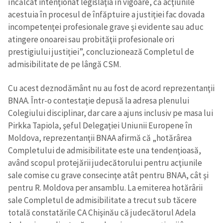
încălcat intenţionat legislaţia în vigoare, că acţiunile
acestuia în procesul de înfăptuire a justiţiei fac dovada
incompetenţei profesionale grave şi evidente sau aduc
atingere onoarei sau probităţii profesionale ori
prestigiului justiţiei”, concluzionează Completul de
admisibilitate de pe lângă CSM.
Cu acest deznodământ nu au fost de acord reprezentanţii
BNAA. Într-o contestaţie depusă la adresa plenului
Colegiului disciplinar, dar care a ajuns inclusiv pe masa lui
Pirkka Tapiola, şeful Delegaţiei Uniunii Europene în
Moldova, reprezentanţii BNAA afirmă că „hotărârea
Completului de admisibilitate este una tendenţioasă,
având scopul protejării judecătorului pentru acţiunile
sale comise cu grave consecinţe atât pentru BNAA, cât şi
pentru R. Moldova per ansamblu. La emiterea hotărârii
sale Completul de admisibilitate a trecut sub tăcere
totală constatările CA Chişinău că judecătorul Adela