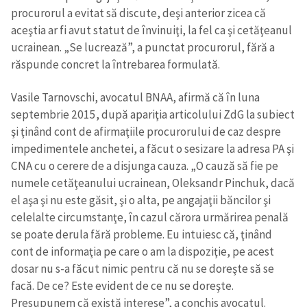
procurorul a evitat să discute, deşi anterior zicea că
aceştia ar fi avut statut de învinuiţi, la fel ca şi cetăţeanul
ucrainean. „Se lucrează”, a punctat procurorul, fără a
răspunde concret la întrebarea formulată.
Vasile Tarnovschi, avocatul BNAA, afirmă că în luna
septembrie 2015, după apariţia articolului ZdG la subiect
şi ţinând cont de afirmaţiile procurorului de caz despre
impedimentele anchetei, a făcut o sesizare la adresa PA şi
CNA cu o cerere de a disjunga cauza. „O cauză să fie pe
numele cetăţeanului ucrainean, Oleksandr Pinchuk, dacă
el aşa şi nu este găsit, şi o alta, pe angajaţii băncilor şi
celelalte circumstanţe, în cazul cărora urmărirea penală
se poate derula fără probleme. Eu intuiesc că, ţinând
cont de informaţia pe care o am la dispoziţie, pe acest
dosar nu s-a făcut nimic pentru că nu se doreşte să se
facă. De ce? Este evident de ce nu se doreşte.
Presupunem că există interese”, a conchis avocatul.