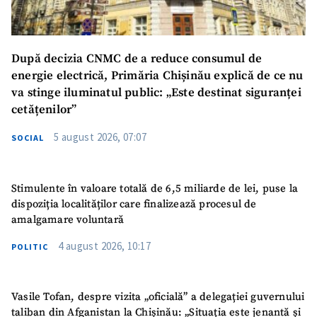
După decizia CNMC de a reduce consumul de
energie electrică, Primăria Chișinău explică de ce nu
va stinge iluminatul public: „Este destinat siguranței
cetățenilor”
5 august 2026, 07:07
SOCIAL
Stimulente în valoare totală de 6,5 miliarde de lei, puse la
dispoziția localităților care finalizează procesul de
amalgamare voluntară
4 august 2026, 10:17
POLITIC
Vasile Tofan, despre vizita „oficială” a delegației guvernului
taliban din Afganistan la Chișinău: „Situația este jenantă și