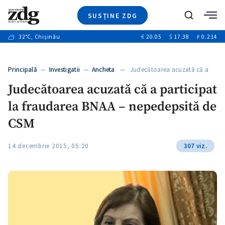
SUSȚINE ZDG
+4
Caută
+1
32
°C
, Chișinău
€
20.05
$
17.38
₽
0.214
Ştiri
+12
+8
Investigatii
Banii tăi
+5
Principală
—
Investigatii
—
Ancheta
— Judecătoarea acuzată că a
Video
participat…
Judecătoarea acuzată că a participat
Special
la fraudarea BNAA – nepedepsită de
Blog
+1
ZdGust
CSM
14 decembrie 2015, 05:20
307 viz.