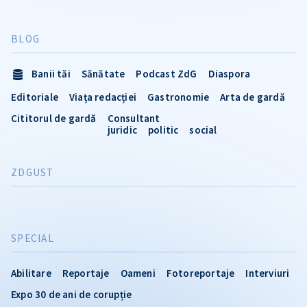
BLOG
Banii tăi
Sănătate
Podcast ZdG
Diaspora
Editoriale
Viața redacției
Gastronomie
Arta de gardă
Cititorul de gardă
Consultant
juridic
politic
social
ZDGUST
SPECIAL
Abilitare
Reportaje
Oameni
Fotoreportaje
Interviuri
Expo 30 de ani de corupție