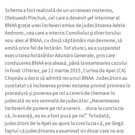
Schema a fost realizată de un ucrainean misterios,
Oleksandr Pinchuk, cel care a devenit şef interimar al
BNAA graţie unei încheieri emise de judecătoarea Adela
Andronic, cea care a interzis Consiliului şi directorului
nou-ales al BNAA, cu două săptămâni mai devreme, să
emită orice fel de hotărâri. Tot atunci, ea a suspendat
executarea hotărârilor Adunării Generale, prin care
conducerea BNAA era aleasă, până la examinarea cazului
în fond. Ulterior, pe 12 martie 2015, Curtea de Apel (CA)
Chişinău a decis să admită recursul BNAA. Judecătorii au
constatat că încheierea primei instanţe privind primirea în
procedură şi punerea pe rol a cererii de chemare în
judecată nu era semnată de judecător. „Nesemnarea
încheierii de punere pe rol a cererii… duce la concluzia
că, în esenţă, ea nu a fost pusă pe rol”. Totodată,
judecătorii de la Apel au ajuns la concluzia că, pe lângă
faptul că judecătoarea a examinat un dosar care nu era