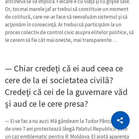
altcineva se va implica. Fiecare e cu viaţa şi cu grijile sale.
Or, tocmai marele jaf ar trebui să constituie un moment
de cotitură, care ne-ar face să reevaluăm sistemul şi să
acţionăm în consecinţă. Ar trebui să participăm la un
proces colectiv de control civic asupra elitelor politice, să
le cerem să fie cât mai oneste, mai transparente…
— Chiar credeţi că ei aud ceea ce
cere de la ei societatea civilă?
Credeţi că cei de la guvernare văd
şi aud ce le cere presa?
CITEȘTE
— Ei se fac a nu auzi. Mă gândeam la Tudor Pânzaru, care
Citește articolul
Copiază Link
de vreo 7 ani protestează lângă Palatul Republicii. Este
un caz emblematic pentru R. Moldova. El arată aparenţa