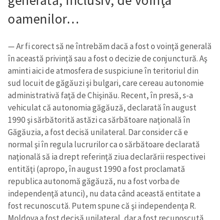
generată, inclusiv, de voinţa
oamenilor…
— Ar fi corect să ne întrebăm dacă a fost o voinţă generală
în această privinţă sau a fost o decizie de conjunctură. Aş
aminti aici de atmosfera de suspiciune în teritoriul din
sud locuit de găgăuzi şi bulgari, care cereau autonomie
administrativă faţă de Chişinău. Recent, în presă, s-a
vehiculat că autonomia găgăuză, declarată în august
1990 şi sărbătorită astăzi ca sărbătoare naţională în
Găgăuzia, a fost decisă unilateral. Dar consider că e
normal şi în regula lucrurilor ca o sărbătoare declarată
naţională să ia drept referinţă ziua declarării respectivei
entităţi (apropo, în august 1990 a fost proclamată
republica autonomă găgăuză, nu a fost vorba de
independenţă atunci), nu data când această entitate a
fost recunoscută. Putem spune că şi independenţa R.
Moldova a fost decisă unilateral, dar a fost recunoscută