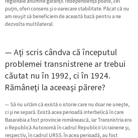
regionale anumite garanţii. Independenţa poate, cel
puţin, oferi consens şi o oarecare stabilitate. Păcat că nu
am reuşit să beneficiem de această bază pentru a ne
dezvolta multilateral.
— Aţi scris cândva că începutul
problemei transnistrene ar trebui
căutat nu în 1992, ci în 1924.
Rămâneţi la aceeaşi părere?
— Să nu uităm că există o istorie care nu doar ne uneşte,
ci şi ne separă. Există acea perioadă interbelică în care
Basarabia a fost provincie românească, iar Transnistria era
o Republică Autonomă în cadrul Republicii Ucrainene şi,
respectiv, în cadrul URSS. În acea perioadă, au fost