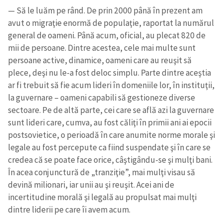
— Să le luăm pe rând. De prin 2000 până în prezent am
avut o migraţie enormă de populaţie, raportat la numărul
general de oameni. Până acum, oficial, au plecat 820 de
mii de persoane. Dintre acestea, cele mai multe sunt
persoane active, dinamice, oameni care au reuşit să
plece, deşi nu le-a fost deloc simplu. Parte dintre aceştia
ar fi trebuit să fie acum lideri în domeniile lor, în instituţii,
la guvernare – oameni capabili să gestioneze diverse
sectoare. Pe de altă parte, cei care se află azi la guvernare
sunt lideri care, cumva, au fost căliţi în primii ani ai epocii
postsovietice, o perioadă în care anumite norme morale şi
legale au fost percepute ca fiind suspendate şi în care se
credea că se poate face orice, câştigându-se şi mulţi bani.
În acea conjunctură de „tranziţie”, mai mulţi visau să
devină milionari, iar unii au şi reuşit. Acei ani de
incertitudine morală şi legală au propulsat mai mulţi
dintre liderii pe care îi avem acum.