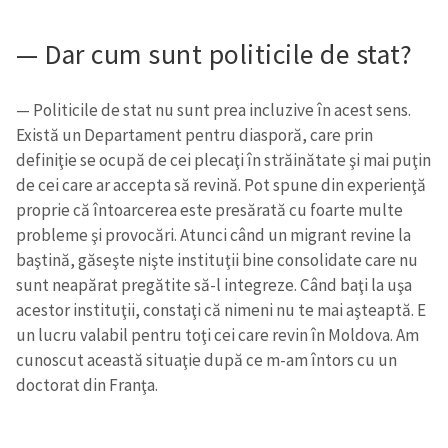
— Dar cum sunt politicile de stat?
— Politicile de stat nu sunt prea incluzive în acest sens.
Există un Departament pentru diasporă, care prin
definiţie se ocupă de cei plecaţi în străinătate şi mai puţin
de cei care ar accepta să revină. Pot spune din experienţă
proprie că întoarcerea este presărată cu foarte multe
probleme şi provocări. Atunci când un migrant revine la
baştină, găseşte nişte instituţii bine consolidate care nu
sunt neapărat pregătite să-l integreze. Când baţi la uşa
acestor instituţii, constaţi că nimeni nu te mai aşteaptă. E
un lucru valabil pentru toţi cei care revin în Moldova. Am
cunoscut această situaţie după ce m-am întors cu un
doctorat din Franţa.