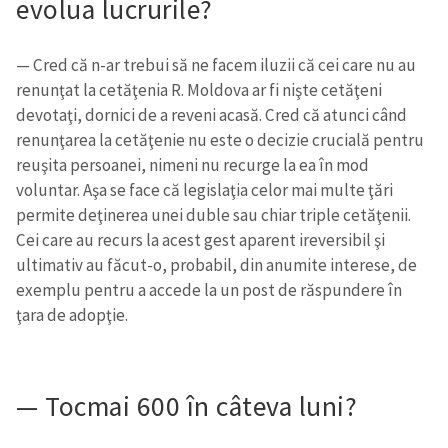
evolua lucrurile?
— Cred că n-ar trebui să ne facem iluzii că cei care nu au
renunţat la cetăţenia R. Moldova ar fi nişte cetăţeni
devotaţi, dornici de a reveni acasă. Cred că atunci când
renunţarea la cetăţenie nu este o decizie crucială pentru
reuşita persoanei, nimeni nu recurge la ea în mod
voluntar. Aşa se face că legislaţia celor mai multe ţări
permite deţinerea unei duble sau chiar triple cetăţenii.
Cei care au recurs la acest gest aparent ireversibil şi
ultimativ au făcut-o, probabil, din anumite interese, de
exemplu pentru a accede la un post de răspundere în
ţara de adopţie.
— Tocmai 600 în câteva luni?