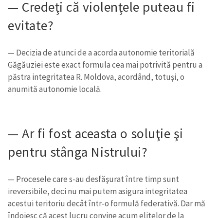
— Credeţi că violenţele puteau fi
evitate?
— Decizia de atunci de a acorda autonomie teritorială
Găgăuziei este exact formula cea mai potrivită pentru a
păstra integritatea R. Moldova, acordând, totuşi, o
ȘTIREA MEA
anumită autonomie locală.
Titlu știre
+ Adaugă titlu
— Ar fi fost aceasta o soluţie şi
Fotografie
+ Încarcă imagine
pentru stânga Nistrului?
Link media
+ Link media
— Procesele care s-au desfăşurat între timp sunt
ireversibile, deci nu mai putem asigura integritatea
acestui teritoriu decât într-o formulă federativă. Dar mă
Mesajul știrei
+ Mesajul știrei
îndoiesc că acest lucru convine acum elitelor de la