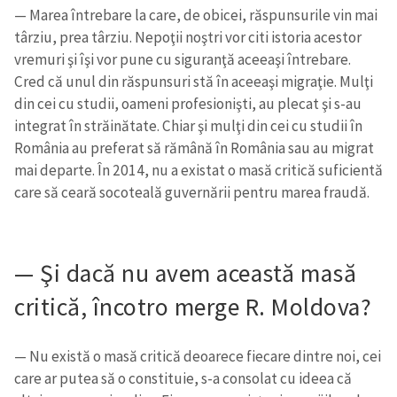
— Marea întrebare la care, de obicei, răspunsurile vin mai
târziu, prea târziu. Nepoţii noştri vor citi istoria acestor
vremuri şi îşi vor pune cu siguranţă aceeaşi întrebare.
Cred că unul din răspunsuri stă în aceeaşi migraţie. Mulţi
din cei cu studii, oameni profesionişti, au plecat şi s-au
integrat în străinătate. Chiar şi mulţi din cei cu studii în
România au preferat să rămână în România sau au migrat
mai departe. În 2014, nu a existat o masă critică suficientă
care să ceară socoteală guvernării pentru marea fraudă.
— Şi dacă nu avem această masă
critică, încotro merge R. Moldova?
— Nu există o masă critică deoarece fiecare dintre noi, cei
care ar putea să o constituie, s-a consolat cu ideea că