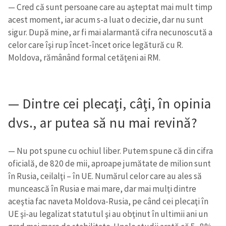
— Cred că sunt persoane care au aşteptat mai mult timp
acest moment, iar acum s-a luat o decizie, dar nu sunt
sigur. După mine, ar fi mai alarmantă cifra necunoscută a
celor care îşi rup încet-încet orice legătură cu R.
Moldova, rămânând formal cetăţeni ai RM.
— Dintre cei plecaţi, câţi, în opinia
dvs., ar putea să nu mai revină?
— Nu pot spune cu ochiul liber. Putem spune că din cifra
oficială, de 820 de mii, aproape jumătate de milion sunt
în Rusia, ceilalţi – în UE. Numărul celor care au ales să
muncească în Rusia e mai mare, dar mai mulţi dintre
aceştia fac naveta Moldova-Rusia, pe când cei plecaţi în
UE şi-au legalizat statutul şi au obţinut în ultimii ani un