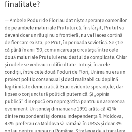
finalitate?
— Ambele Poduri de Flori au dat nişte speranţe oamenilor
de pe ambele maluri ale Prutului că, în sfârşit, Prutul va
deveni doar un râu şi nu o frontieră, nu va fi acea cortină
de fier care exista, pe Prut, în perioada sovietică. Se ştie
că până în anii ’90, comunicarea şi circulaţia între cele
două maluri ale Prutului erau destul de complicate. Chiar
şi rudele se vedeau cu dificultate. Totuşi, în acele
condiţii, între cele două Poduri de Flori, Unirea nu era un
proiect politic consensual şi deci realizabil cu deplină
legitimitate democratică. Erau evidente speranţele, dar
lipsea o conjunctură politică puternică. Şi „opinia
publică” din epocă era nepregătită pentru un asemenea
eveniment. Un sondaj din ianuarie 1991 arăta că 42%
dintre respondenţi îşi doreau independenţa R. Moldova,
43% preferau ca Moldova să rămână în URSS şi doar 3%
optau pentru unirea cu România. Strategia de a transfera