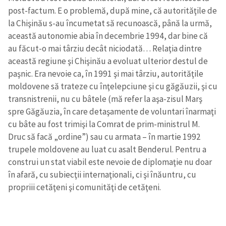
post-factum. E o problemă, după mine, că autorităţile de
la Chişinău s-au încumetat să recunoască, până la urmă,
această autonomie abia în decembrie 1994, dar bine că
au făcut-o mai târziu decât niciodată… Relaţia dintre
această regiune şi Chişinău a evoluat ulterior destul de
paşnic. Era nevoie ca, în 1991 şi mai târziu, autorităţile
moldovene să trateze cu înţelepciune şi cu găgăuzii, şi cu
transnistrenii, nu cu bâtele (mă refer la aşa-zisul Marş
spre Găgăuzia, în care detaşamente de voluntari înarmaţi
cu bâte au fost trimişi la Comrat de prim-ministrul M.
Druc să facă „ordine”) sau cu armata – în martie 1992
trupele moldovene au luat cu asalt Benderul. Pentru a
construi un stat viabil este nevoie de diplomaţie nu doar
în afară, cu subiecţii internaţionali, ci şi înăuntru, cu
propriii cetăţeni şi comunităţi de cetăţeni.