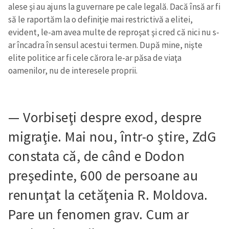
alese şi au ajuns la guvernare pe cale legală. Dacă însă ar fi
să le raportăm la o definiţie mai restrictivă a elitei,
evident, le-am avea multe de reproşat şi cred că nici nu s-
ar încadra în sensul acestui termen. După mine, nişte
elite politice ar fi cele cărora le-ar păsa de viaţa
oamenilor, nu de interesele proprii.
— Vorbiseţi despre exod, despre
migraţie. Mai nou, într-o ştire, ZdG
constata că, de când e Dodon
preşedinte, 600 de persoane au
renunţat la cetăţenia R. Moldova.
Pare un fenomen grav. Cum ar