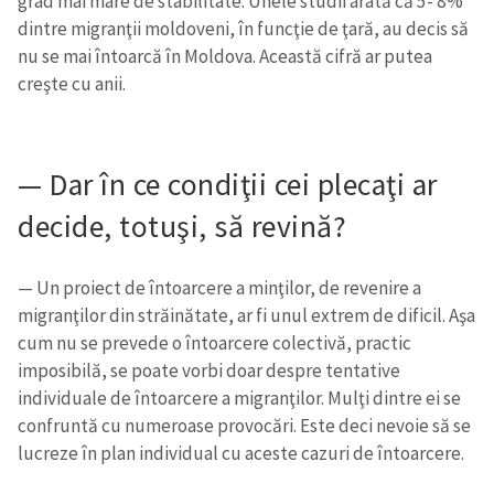
grad mai mare de stabilitate. Unele studii arată că 5- 8%
dintre migranţii moldoveni, în funcţie de ţară, au decis să
nu se mai întoarcă în Moldova. Această cifră ar putea
creşte cu anii.
— Dar în ce condiţii cei plecaţi ar
decide, totuşi, să revină?
— Un proiect de întoarcere a minţilor, de revenire a
migranţilor din străinătate, ar fi unul extrem de dificil. Aşa
cum nu se prevede o întoarcere colectivă, practic
imposibilă, se poate vorbi doar despre tentative
individuale de întoarcere a migranţilor. Mulţi dintre ei se
confruntă cu numeroase provocări. Este deci nevoie să se
lucreze în plan individual cu aceste cazuri de întoarcere.