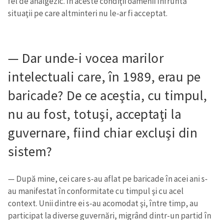
fel de analgezic. În aceste condiţii oamenii înfruntă
situaţii pe care altminteri nu le-ar fi acceptat.
— Dar unde-i vocea marilor
intelectuali care, în 1989, erau pe
baricade? De ce aceştia, cu timpul,
nu au fost, totuşi, acceptaţi la
guvernare, fiind chiar excluşi din
sistem?
— După mine, cei care s-au aflat pe baricade în acei ani s-
au manifestat în conformitate cu timpul şi cu acel
context. Unii dintre ei s-au acomodat şi, între timp, au
participat la diverse guvernări, migrând dintr-un partid în