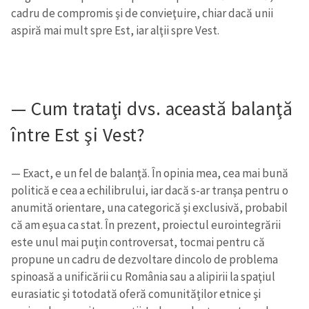
cadru de compromis şi de convieţuire, chiar dacă unii
aspiră mai mult spre Est, iar alţii spre Vest.
— Cum trataţi dvs. această balanţă
între Est şi Vest?
— Exact, e un fel de balanţă. În opinia mea, cea mai bună
politică e cea a echilibrului, iar dacă s-ar tranşa pentru o
anumită orientare, una categorică şi exclusivă, probabil
că am eşua ca stat. În prezent, proiectul eurointegrării
este unul mai puţin controversat, tocmai pentru că
propune un cadru de dezvoltare dincolo de problema
Trimite o informație
Despre ZdG
in English
на русском
spinoasă a unificării cu România sau a alipirii la spaţiul
eurasiatic şi totodată oferă comunităţilor etnice şi