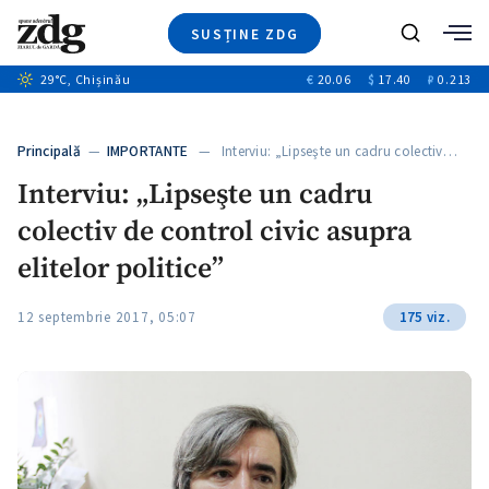
SUSȚINE ZDG
+6
Caută
+1
29
°C
, Chișinău
€
20.06
$
17.40
₽
0.213
Ştiri
+4
+3
Investigatii
Banii tăi
+4
Principală
—
IMPORTANTE
— Interviu: „Lipseşte un cadru colectiv…
Video
+3
Interviu: „Lipseşte un cadru
Special
colectiv de control civic asupra
Blog
ZdGust
elitelor politice”
12 septembrie 2017, 05:07
175 viz.