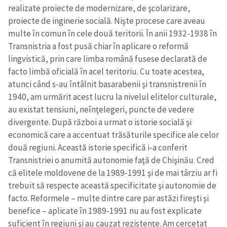
realizate proiecte de modernizare, de şcolarizare,
proiecte de inginerie socială. Nişte procese care aveau
multe în comun în cele două teritorii. În anii 1932-1938 în
Transnistria a fost pusă chiar în aplicare o reformă
lingvistică, prin care limba română fusese declarată de
facto limbă oficială în acel teritoriu. Cu toate acestea,
atunci când s-au întâlnit basarabenii şi transnistrenii în
1940, am urmărit acest lucru la nivelul elitelor culturale,
au existat tensiuni, neînţelegeri, puncte de vedere
divergente. După război a urmat o istorie socială şi
economică care a accentuat trăsăturile specifice ale celor
două regiuni. Această istorie specifică i-a conferit
Transnistriei o anumită autonomie faţă de Chişinău. Cred
că elitele moldovene de la 1989-1991 şi de mai târziu ar fi
trebuit să respecte această specificitate şi autonomie de
facto. Reformele – multe dintre care par astăzi fireşti şi
benefice – aplicate în 1989-1991 nu au fost explicate
suficient în regiuni şi au cauzat rezistenţe. Am cercetat