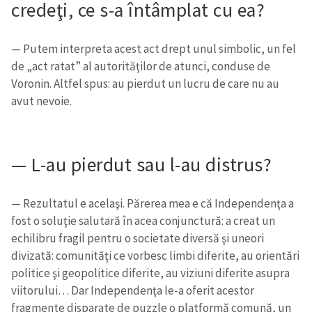
credeţi, ce s-a întâmplat cu ea?
— Putem interpreta acest act drept unul simbolic, un fel
de „act ratat” al autorităţilor de atunci, conduse de
Voronin. Altfel spus: au pierdut un lucru de care nu au
avut nevoie.
— L-au pierdut sau l-au distrus?
— Rezultatul e acelaşi. Părerea mea e că Independenţa a
fost o soluţie salutară în acea conjunctură: a creat un
echilibru fragil pentru o societate diversă şi uneori
divizată: comunităţi ce vorbesc limbi diferite, au orientări
politice şi geopolitice diferite, au viziuni diferite asupra
viitorului… Dar Independenţa le-a oferit acestor
fragmente disparate de puzzle o platformă comună, un