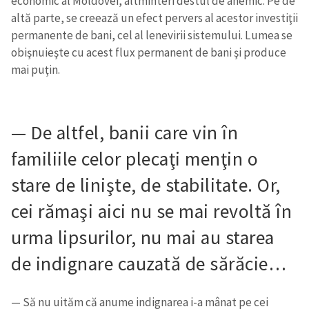
economic al Moldovei, altminteri destul de anemic. Pe de
altă parte, se creează un efect pervers al acestor investiţii
permanente de bani, cel al lenevirii sistemului. Lumea se
obişnuieşte cu acest flux permanent de bani şi produce
mai puţin.
— De altfel, banii care vin în
familiile celor plecaţi menţin o
stare de linişte, de stabilitate. Or,
cei rămaşi aici nu se mai revoltă în
urma lipsurilor, nu mai au starea
de indignare cauzată de sărăcie…
— Să nu uităm că anume indignarea i-a mânat pe cei