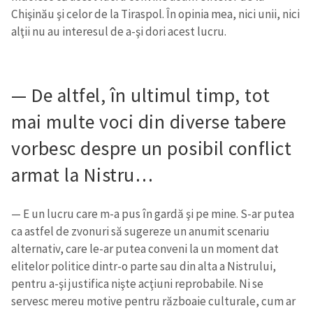
Chişinău şi celor de la Tiraspol. În opinia mea, nici unii, nici
alţii nu au interesul de a-şi dori acest lucru.
CONTACT SURSĂ
Sursă anonimă
Nume
+ Numele meu
— De altfel, în ultimul timp, tot
mai multe voci din diverse tabere
Email
+ Emailul meu
vorbesc despre un posibil conflict
Telefon
+ Telefon personal
armat la Nistru…
Am citit și sunt de
— E un lucru care m-a pus în gardă şi pe mine. S-ar putea
acord cu
politica de
confidențialitate
.
ca astfel de zvonuri să sugereze un anumit scenariu
alternativ, care le-ar putea conveni la un moment dat
TRIMITE ȘTIREA
elitelor politice dintr-o parte sau din alta a Nistrului,
pentru a-şi justifica nişte acţiuni reprobabile. Ni se
servesc mereu motive pentru războaie culturale, cum ar