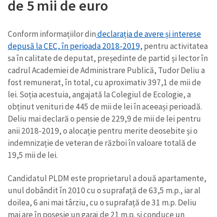
de 5 mii de euro
Conform informațiilor din
declarația de avere și interese
depusă la CEC, în perioada 2018-2019,
pentru activitatea
sa în calitate de deputat, președinte de partid și lector în
cadrul Academiei de Administrare Publică, Tudor Deliu a
fost remunerat, în total, cu aproximativ 397,1 de mii de
lei. Soția acestuia, angajată la Colegiul de Ecologie, a
obținut venituri de 445 de mii de lei în aceeași perioadă.
Deliu mai declară o pensie de 229,9 de mii de lei pentru
anii 2018-2019, o alocație pentru merite deosebite și o
indemnizație de veteran de război în valoare totală de
19,5 mii de lei.
Candidatul PLDM este proprietarul a două apartamente,
unul dobândit în 2010 cu o suprafață de 63,5 m.p., iar al
doilea, 6 ani mai târziu, cu o suprafață de 31 m.p. Deliu
mai are în posesie un garaj de 21 m.p. și conduce un