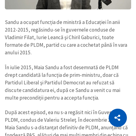
Sandu a ocupat funcția de ministră a Educației în anii
2012-2015, regăsindu-se în guvernele conduse de
Vladimir Filat, Iurie Leancă şi Chiril Gaburici, toate
formate de PLDM, partid cu care a cochetat până în vara
anului 2015.
În iulie 2015, Maia Sandu a fost desemnată de PLDM
drept candidată la funcția de prim-ministru, doar că
Partidul Liberal şi Partidul Democrat au refuzat să
discute candidatura ei, după ce Sandu a venit cu mai
multe precondiții pentru a accepta funcția.
CITEȘTE
După acest episod, ea nu s-a regăsit nici în Guvernul
PLDM, condus de Valeriu Streleţ. În decembrie 2015,
Citește articolul
Copiază Link
Maia Sandu s-a distanțat definitiv de PLDM, anunțând că
fondează PAS, alături de mai mulți membri din echipa cu