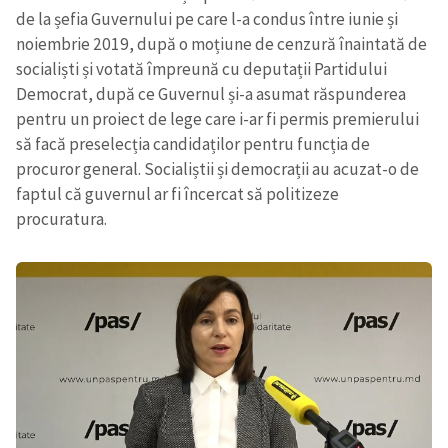
de la șefia Guvernului pe care l-a condus între iunie și
noiembrie 2019, după o moțiune de cenzură înaintată de
socialiști și votată împreună cu deputații Partidului
Democrat, după ce Guvernul și-a asumat răspunderea
pentru un proiect de lege care i-ar fi permis premierului
să facă preselecția candidaților pentru funcția de
procuror general. Socialiștii și democrații au acuzat-o de
faptul că guvernul ar fi încercat să politizeze
procuratura.