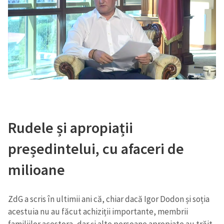
Rudele și apropiații
președintelui, cu afaceri de
milioane
ZdG a scris în ultimii ani că, chiar dacă Igor Dodon și soția
acestuia nu au făcut achiziții importante, membrii
familiilor acestora, dar și alte persoane apropiate au trăit