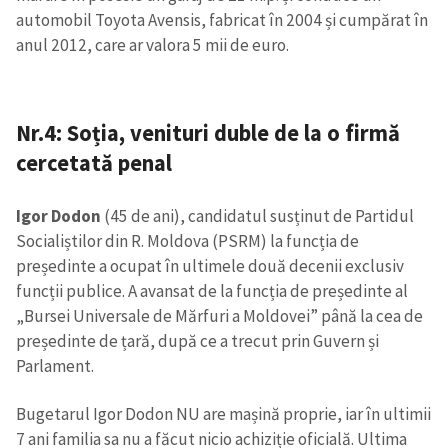
automobil Toyota Avensis, fabricat în 2004 și cumpărat în
anul 2012, care ar valora 5 mii de euro.
SUSȚINE
Nr.4: Soția, venituri duble de la o firmă
cercetată penal
Igor Dodon
(45 de ani), candidatul susținut de Partidul
Socialiștilor din R. Moldova (PSRM) la funcția de
președinte a ocupat în ultimele două decenii exclusiv
funcții publice. A avansat de la funcția de președinte al
„Bursei Universale de Mărfuri a Moldovei” până la cea de
președinte de țară, după ce a trecut prin Guvern și
Parlament.
Bugetarul Igor Dodon NU are mașină proprie, iar în ultimii
7 ani familia sa nu a făcut nicio achiziție oficială. Ultima