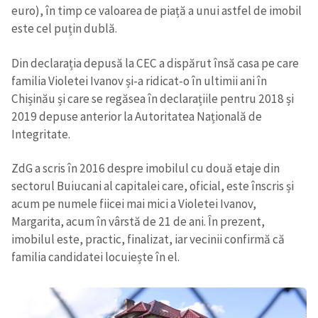
euro), în timp ce valoarea de piață a unui astfel de imobil
este cel puțin dublă.
Din declarația depusă la CEC a dispărut însă casa pe care
familia Violetei Ivanov și-a ridicat-o în ultimii ani în
Chișinău și care se regăsea în declarațiile pentru 2018 și
2019 depuse anterior la Autoritatea Națională de
Integritate.
ZdG a scris în 2016 despre imobilul cu două etaje din
sectorul Buiucani al capitalei care, oficial, este înscris și
acum pe numele fiicei mai mici a Violetei Ivanov,
Margarita, acum în vârstă de 21 de ani. În prezent,
imobilul este, practic, finalizat, iar vecinii confirmă că
familia candidatei locuiește în el.