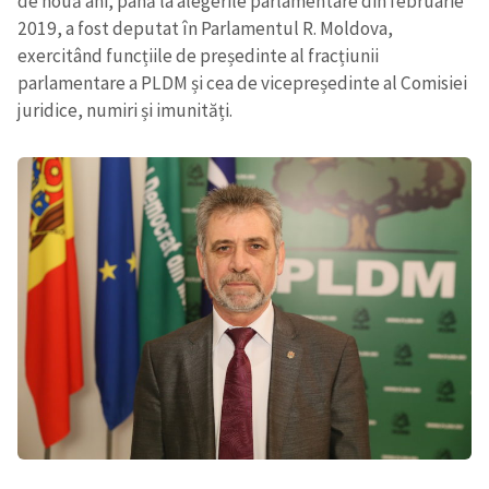
de nouă ani, până la alegerile parlamentare din februarie
2019, a fost deputat în Parlamentul R. Moldova,
CONTACT SURSĂ
exercitând funcțiile de președinte al fracțiunii
parlamentare a PLDM și cea de vicepreședinte al Comisiei
Sursă anonimă
juridice, numiri și imunități.
Nume
+ Numele meu
Email
+ Emailul meu
Telefon
+ Telefon personal
Am citit și sunt de
acord cu
politica de
confidențialitate
.
TRIMITE ȘTIREA