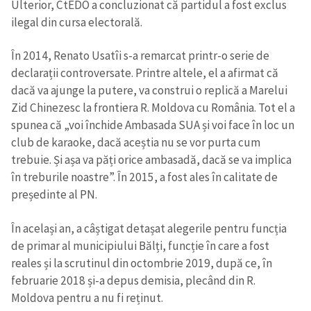
Ulterior, CtEDO a concluzionat că partidul a fost exclus
ilegal din cursa electorală.
În 2014, Renato Usatîi s-a remarcat printr-o serie de
declarații controversate. Printre altele, el a afirmat că
dacă va ajunge la putere, va construi o replică a Marelui
Zid Chinezesc la frontiera R. Moldova cu România. Tot el a
spunea că „voi închide Ambasada SUA și voi face în loc un
club de karaoke, dacă aceștia nu se vor purta cum
trebuie. Și așa va păți orice ambasadă, dacă se va implica
în treburile noastre”. În 2015, a fost ales în calitate de
președinte al PN.
În același an, a câștigat detașat alegerile pentru funcția
de primar al municipiului Bălți, funcție în care a fost
reales și la scrutinul din octombrie 2019, după ce, în
februarie 2018 și-a depus demisia, plecând din R.
Moldova pentru a nu fi reținut.