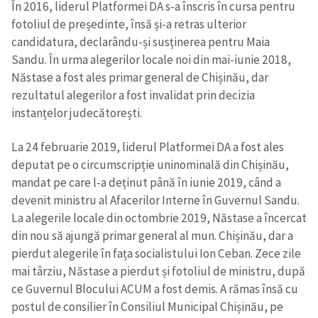
În 2016, liderul Platformei DA s-a înscris în cursa pentru
fotoliul de președinte, însă și-a retras ulterior
candidatura, declarându-și susținerea pentru Maia
Sandu. În urma alegerilor locale noi din mai-iunie 2018,
Năstase a fost ales primar general de Chișinău, dar
rezultatul alegerilor a fost invalidat prin decizia
instanțelor judecătorești.
La 24 februarie 2019, liderul Platformei DA a fost ales
deputat pe o circumscripție uninominală din Chișinău,
mandat pe care l-a deținut până în iunie 2019, când a
devenit ministru al Afacerilor Interne în Guvernul Sandu.
La alegerile locale din octombrie 2019, Năstase a încercat
din nou să ajungă primar general al mun. Chișinău, dar a
pierdut alegerile în fața socialistului Ion Ceban. Zece zile
mai târziu, Năstase a pierdut și fotoliul de ministru, după
ce Guvernul Blocului ACUM a fost demis. A rămas însă cu
postul de consilier în Consiliul Municipal Chișinău, pe