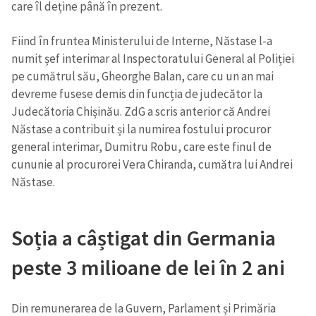
care îl deține până în prezent.
Fiind în fruntea Ministerului de Interne, Năstase l-a
numit șef interimar al Inspectoratului General al Poliției
pe cumătrul său, Gheorghe Balan, care cu un an mai
devreme fusese demis din funcția de judecător la
Judecătoria Chișinău. ZdG a scris anterior că Andrei
Năstase a contribuit și la numirea fostului procuror
general interimar, Dumitru Robu, care este finul de
cununie al procurorei Vera Chiranda, cumătra lui Andrei
Năstase.
Soția a câștigat din Germania
peste 3 milioane de lei în 2 ani
Din remunerarea de la Guvern, Parlament și Primăria