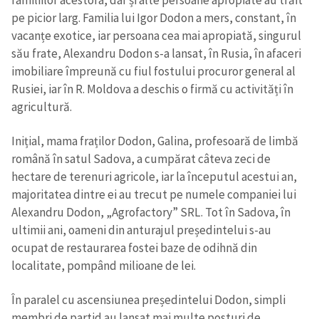
pe picior larg. Familia lui Igor Dodon a mers, constant, în
vacanțe exotice, iar persoana cea mai apropiată, singurul
său frate, Alexandru Dodon s-a lansat, în Rusia, în afaceri
imobiliare împreună cu fiul fostului procuror general al
Rusiei, iar în R. Moldova a deschis o firmă cu activități în
agricultură.
Inițial, mama fraților Dodon, Galina, profesoară de limbă
română în satul Sadova, a cumpărat câteva zeci de
hectare de terenuri agricole, iar la începutul acestui an,
majoritatea dintre ei au trecut pe numele companiei lui
Alexandru Dodon, „Agrofactory” SRL. Tot în Sadova, în
ultimii ani, oameni din anturajul președintelui s-au
ocupat de restaurarea fostei baze de odihnă din
localitate, pompând milioane de lei.
În paralel cu ascensiunea președintelui Dodon, simpli
membri de partid au lansat mai multe posturi de