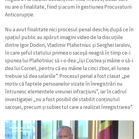
nu are o finalitate, fiind și acum în gestiunea Procuraturii
Anticorupție.
Nu a avut finalitate nici procesul penal deschis după ce în
spațiul public au apărut imagini video de la discuțiile
dintre Igor Dodon, Vladimir Plahotniuc și Serghei Iaralov,
în care șeful statului primea o sacoșă neagră în timp ce-i
spunea lui Plahotniuc să i-o dea „lui Costea și mâine o să-i
dea lui Cornel, pentru că eu mâine la cinci zbor, el lunea
trebuie să dea salariile”. Procesul penal a fost clasat „pe
motiv că faptele persoanelor vizate în înregistrări nu
întrunesc elementele vreunei infracțiuni”, iar în cadrul
investigației „nu a fost posibil de stabilit conținutul
sacoșei, precum și subiectul care a realizat înregistrarea”.