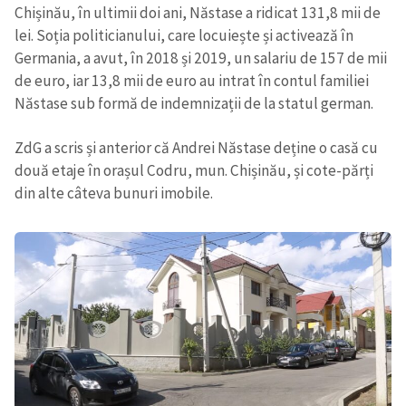
Chișinău, în ultimii doi ani, Năstase a ridicat 131,8 mii de
lei. Soția politicianului, care locuiește și activează în
Germania, a avut, în 2018 și 2019, un salariu de 157 de mii
de euro, iar 13,8 mii de euro au intrat în contul familiei
Năstase sub formă de indemnizații de la statul german.
ZdG a scris și anterior că Andrei Năstase deține o casă cu
două etaje în orașul Codru, mun. Chișinău, și cote-părți
din alte câteva bunuri imobile.