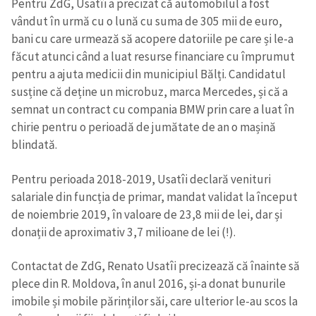
Pentru ZdG, Usatîi a precizat că automobilul a fost
vândut în urmă cu o lună cu suma de 305 mii de euro,
bani cu care urmează să acopere datoriile pe care și le-a
făcut atunci când a luat resurse financiare cu împrumut
pentru a ajuta medicii din municipiul Bălți. Candidatul
susține că deține un microbuz, marca Mercedes, și că a
semnat un contract cu compania BMW prin care a luat în
chirie pentru o perioadă de jumătate de an o mașină
blindată.
Pentru perioada 2018-2019, Usatîi declară venituri
salariale din funcția de primar, mandat validat la început
de noiembrie 2019, în valoare de 23,8 mii de lei, dar și
donații de aproximativ 3,7 milioane de lei (!).
Trimite o informație
Despre ZdG
Contactat de ZdG, Renato Usatîi precizează că înainte să
in English
на русском
plece din R. Moldova, în anul 2016, și-a donat bunurile
imobile și mobile părinților săi, care ulterior le-au scos la