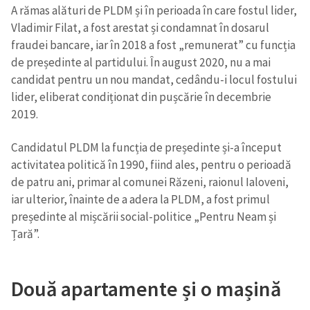
A rămas alături de PLDM și în perioada în care fostul lider,
Vladimir Filat, a fost arestat și condamnat în dosarul
fraudei bancare, iar în 2018 a fost „remunerat” cu funcția
de președinte al partidului. În august 2020, nu a mai
candidat pentru un nou mandat, cedându-i locul fostului
lider, eliberat condiționat din pușcărie în decembrie
2019.
Candidatul PLDM la funcția de președinte și-a început
activitatea politică în 1990, fiind ales, pentru o perioadă
de patru ani, primar al comunei Răzeni, raionul Ialoveni,
iar ulterior, înainte de a adera la PLDM, a fost primul
președinte al mișcării social-politice „Pentru Neam și
Țară”.
Două apartamente și o mașină