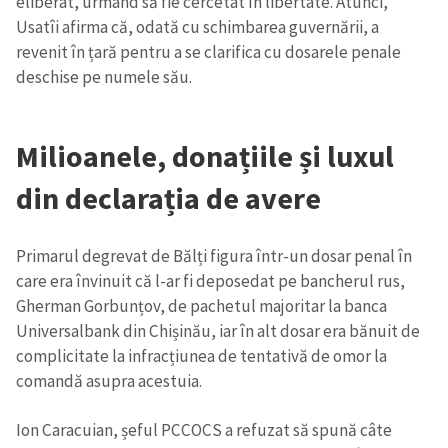
eliberat, urmând să fie cercetat în libertate. Atunci,
Usatîi afirma că, odată cu schimbarea guvernării, a
revenit în țară pentru a se clarifica cu dosarele penale
deschise pe numele său.
Milioanele, donațiile și luxul
din declarația de avere
Primarul degrevat de Bălți figura într-un dosar penal în
care era învinuit că l-ar fi deposedat pe bancherul rus,
Gherman Gorbunțov, de pachetul majoritar la banca
Universalbank din Chișinău, iar în alt dosar era bănuit de
complicitate la infracțiunea de tentativă de omor la
comandă asupra acestuia.
Ion Caracuian, șeful PCCOCS a refuzat să spună câte