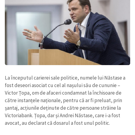
La începutul carierei sale politice, numele lui Năstase a
fost deseori asociat cu cel al nașului său de cununie –
Victor Țopa, om de afaceri condamnat la închisoare de
către instanțele naționale, pentru că ar fi preluat, prin
șantaj, acțiunile deținute de către persoane străine la
Victoriabank. Țopa, dar și Andrei Năstase, care i-a fost
avocat, au declarat că dosarul a fost unul politic.