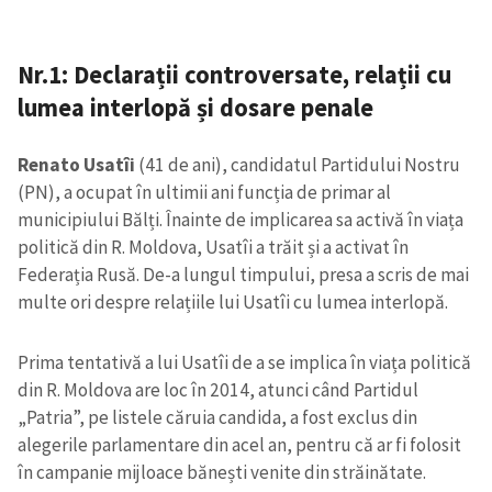
Nr.1: Declarații controversate, relații cu
lumea interlopă și dosare penale
Renato Usatîi
(41 de ani), candidatul Partidului Nostru
(PN), a ocupat în ultimii ani funcția de primar al
municipiului Bălți. Înainte de implicarea sa activă în viața
politică din R. Moldova, Usatîi a trăit și a activat în
Federația Rusă. De-a lungul timpului, presa a scris de mai
multe ori despre relațiile lui Usatîi cu lumea interlopă.
Prima tentativă a lui Usatîi de a se implica în viața politică
din R. Moldova are loc în 2014, atunci când Partidul
„Patria”, pe listele căruia candida, a fost exclus din
alegerile parlamentare din acel an, pentru că ar fi folosit
în campanie mijloace bănești venite din străinătate.