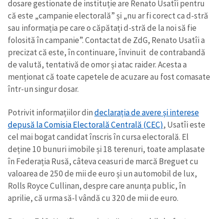
dosare gestionate de instituție are Renato Usatîi pentru
că este „campanie electorală” și „nu ar fi corect ca d-stră
sau informația pe care o căpătați d-stră de la noi să fie
folosită în campanie”. Contactat de ZdG, Renato Usatîi a
precizat că este, în continuare, învinuit de contrabandă
de valută, tentativă de omor și atac raider. Acesta a
menționat că toate capetele de acuzare au fost comasate
într-un singur dosar.
Potrivit informațiilor din
declarația de avere și interese
depusă la Comisia Electorală Centrală (CEC)
, Usatîi este
cel mai bogat candidat înscris în cursa electorală. El
deține 10 bunuri imobile și 18 terenuri, toate amplasate
în Federația Rusă, câteva ceasuri de marcă Breguet cu
valoarea de 250 de mii de euro și un automobil de lux,
Rolls Royce Cullinan, despre care anunța public, în
aprilie, că urma să-l vândă cu 320 de mii de euro.