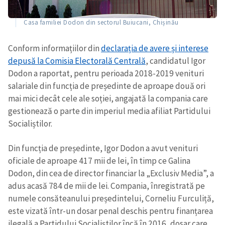
Casa familiei Dodon din sectorul Buiucani, Chișinău
Conform informațiilor din
declarația de avere și interese
depusă la Comisia Electorală Centrală
, candidatul Igor
Dodon a raportat, pentru perioada 2018-2019 venituri
salariale din funcția de președinte de aproape două ori
mai mici decât cele ale soției, angajată la compania care
gestionează o parte din imperiul media afiliat Partidului
Socialiștilor.
Din funcția de președinte, Igor Dodon a avut venituri
oficiale de aproape 417 mii de lei, în timp ce Galina
Dodon, din cea de director financiar la „Exclusiv Media”, a
adus acasă 784 de mii de lei. Compania, înregistrată pe
numele consăteanului președintelui, Corneliu Furculiță,
este vizată într-un dosar penal deschis pentru finanțarea
ilegală a Partidului Socialiștilor încă în 2016, dosar care