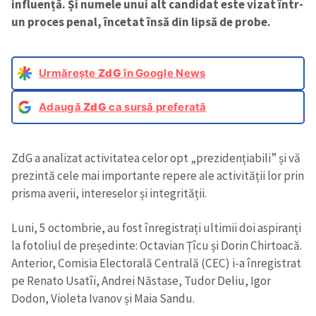
influență. Și numele unui alt candidat este vizat într-
un proces penal, încetat însă din lipsă de probe.
Urmărește
ZdG
în Google News
Adaugă
ZdG
ca sursă preferată
ZdG a analizat activitatea celor opt „prezidențiabili” și vă
prezintă cele mai importante repere ale activității lor prin
prisma averii, intereselor și integrității.
Luni, 5 octombrie, au fost înregistrați ultimii doi aspiranți
la fotoliul de președinte: Octavian Țîcu și Dorin Chirtoacă.
Anterior, Comisia Electorală Centrală (CEC) i-a înregistrat
pe Renato Usatîi, Andrei Năstase, Tudor Deliu, Igor
Dodon, Violeta Ivanov și Maia Sandu.