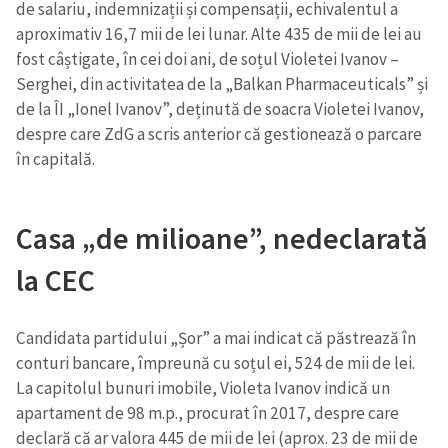
de salariu, indemnizații și compensații, echivalentul a
aproximativ 16,7 mii de lei lunar. Alte 435 de mii de lei au
fost câștigate, în cei doi ani, de soțul Violetei Ivanov –
Serghei, din activitatea de la „Balkan Pharmaceuticals” și
de la ÎI „Ionel Ivanov”, deținută de soacra Violetei Ivanov,
despre care ZdG a scris anterior că gestionează o parcare
în capitală.
Casa „de milioane”, nedeclarată
la CEC
Candidata partidului „Șor” a mai indicat că păstrează în
conturi bancare, împreună cu soțul ei, 524 de mii de lei.
La capitolul bunuri imobile, Violeta Ivanov indică un
apartament de 98 m.p., procurat în 2017, despre care
declară că ar valora 445 de mii de lei (aprox. 23 de mii de