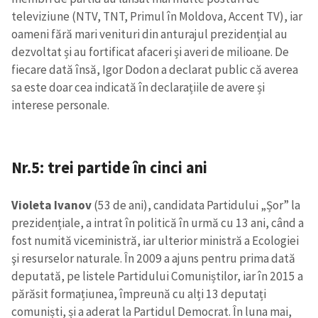
televiziune (NTV, TNT, Primul în Moldova, Accent TV), iar
oameni fără mari venituri din anturajul prezidențial au
dezvoltat și au fortificat afaceri și averi de milioane. De
fiecare dată însă, Igor Dodon a declarat public că averea
sa este doar cea indicată în declarațiile de avere și
interese personale.
Nr.5: trei partide în cinci ani
Violeta Ivanov
(53 de ani), candidata Partidului „Șor” la
prezidențiale, a intrat în politică în urmă cu 13 ani, când a
fost numită viceministră, iar ulterior ministră a Ecologiei
şi resurselor naturale. În 2009 a ajuns pentru prima dată
deputată, pe listele Partidului Comuniștilor, iar în 2015 a
părăsit formațiunea, împreună cu alți 13 deputați
comuniști, și a aderat la Partidul Democrat. În luna mai,