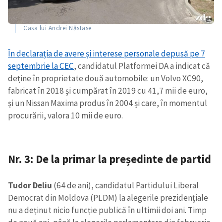
Casa lui Andrei Năstase
În declarația de avere și interese personale depusă pe 7
septembrie la CEC
, candidatul Platformei DA a indicat că
deține în proprietate două automobile: un Volvo XC90,
ȘTIREA MEA
fabricat în 2018 și cumpărat în 2019 cu 41,7 mii de euro,
și un Nissan Maxima produs în 2004 și care, în momentul
Titlu știre
+ Adaugă titlu
procurării, valora 10 mii de euro.
Fotografie
+ Încarcă imagine
Nr. 3: De la primar la președinte de partid
Link media
+ Link media
Tudor Deliu
(64 de ani), candidatul Partidului Liberal
Democrat din Moldova (PLDM) la alegerile prezidențiale
nu a deținut nicio funcție publică în ultimii doi ani. Timp
Mesajul știrei
+ Mesajul știrei