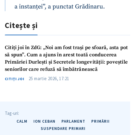
a instanței”, a punctat Grădinaru.
Citește și
Citiți joi în ZdG: „Noi am fost trași pe sfoară, asta pot
să spun”. Cum a ajuns în arest toată conducerea
Primăriei Durlești și Secretele longevității: poveștile
seniorilor care refuză să îmbătrânească
25 martie 2026, 17:21
CITIȚI JOI
Tag-uri:
CALM
ION CEBAN
PARLAMENT
PRIMĂRII
SUSPENDARE PRIMARI