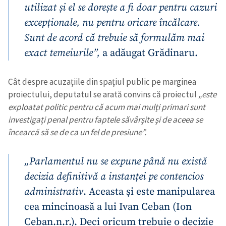
utilizat și el se dorește a fi doar pentru cazuri
excepționale, nu pentru oricare încălcare.
Sunt de acord că trebuie să formulăm mai
exact temeiurile”,
a adăugat Grădinaru.
Cât despre acuzațiile din spațiul public pe marginea
proiectului, deputatul se arată convins că proiectul
„este
exploatat politic pentru că acum mai mulți primari sunt
investigați penal pentru faptele săvârșite și de aceea se
încearcă să se de ca un fel de presiune”.
„Parlamentul nu se expune până nu există
decizia definitivă a instanței pe
contencios
administrativ
. Aceasta și este manipularea
cea mincinoasă a lui Ivan Ceban (Ion
Ceban.n.r.). Deci oricum trebuie o decizie