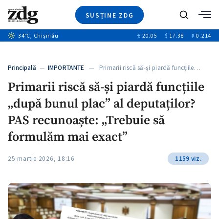
SUSȚINE ZDG
+4
Caută
+2
34
°C
, Chișinău
€
20.05
$
17.38
₽
0.214
Ştiri
+10
+7
Investigatii
Banii tăi
+5
Principală
—
IMPORTANTE
— Primarii riscă să-și piardă funcțiile…
Video
Primarii riscă să-și piardă funcțiile
Special
„după bunul plac” al deputaților?
Blog
+1
ZdGust
PAS recunoaște: „Trebuie să
formulăm mai exact”
25 martie 2026, 18:16
1159 viz.