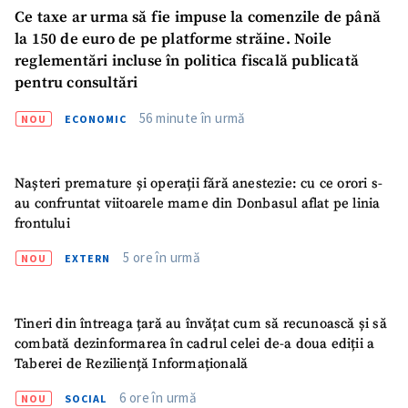
Ce taxe ar urma să fie impuse la comenzile de până
la 150 de euro de pe platforme străine. Noile
reglementări incluse în politica fiscală publicată
pentru consultări
56 minute în urmă
NOU
ECONOMIC
Nașteri premature și operații fără anestezie: cu ce orori s-
au confruntat viitoarele mame din Donbasul aflat pe linia
frontului
5 ore în urmă
NOU
EXTERN
Tineri din întreaga țară au învățat cum să recunoască și să
combată dezinformarea în cadrul celei de-a doua ediții a
Taberei de Reziliență Informațională
6 ore în urmă
NOU
SOCIAL