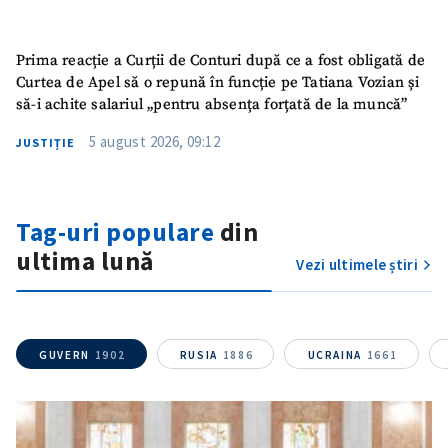
Prima reacție a Curții de Conturi după ce a fost obligată de
Curtea de Apel să o repună în funcție pe Tatiana Vozian și
să-i achite salariul „pentru absența forțată de la muncă”
5 august 2026, 09:12
JUSTIȚIE
Tag-uri populare
din
ultima lună
Vezi ultimele știri
GUVERN
1902
RUSIA
1886
UCRAINA
1661