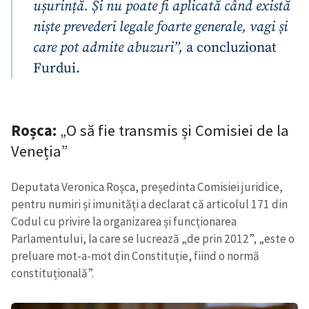
ușurință. Și nu poate fi aplicată când există
niște prevederi legale foarte generale, vagi și
care pot admite abuzuri”,
a concluzionat
Furdui.
ȘTIREA MEA
Roșca:
„O să fie transmis și Comisiei de la
Titlu știre
+ Adaugă titlu
Veneția”
Deputata Veronica Roșca, președinta Comisiei juridice,
Fotografie
+ Încarcă imagine
pentru numiri și imunități a declarat că articolul 171 din
Codul cu privire la organizarea și funcționarea
Link media
+ Link media
Parlamentului, la care se lucrează „de prin 2012”, „este o
preluare mot-a-mot din Constituție, fiind o normă
constituțională”.
Mesajul știrei
+ Mesajul știrei