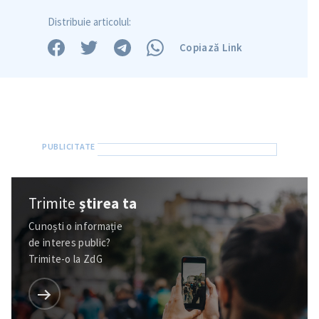
Distribuie articolul:
Copiază Link
Trimite
știrea ta
Cunoști o informație
de interes public?
Trimite-o la ZdG