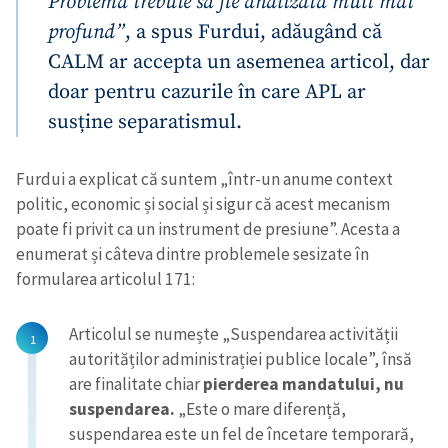
Problema trebuie să fie analizată mult mai
profund”
, a spus Furdui, adăugând că
CALM ar accepta un asemenea articol, dar
doar pentru cazurile în care APL ar
susține separatismul.
Furdui a explicat că suntem „într-un anume context
politic, economic și social și sigur că acest mecanism
poate fi privit ca un instrument de presiune”. Acesta a
enumerat și câteva dintre problemele sesizate în
formularea articolul 171:
Articolul se numește „Suspendarea activității
autorităților administrației publice locale”, însă
are finalitate chiar
pierderea mandatului, nu
suspendarea.
„Este o mare diferență,
suspendarea este un fel de încetare temporară,