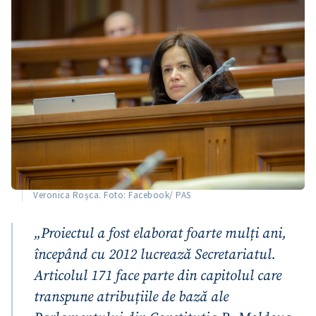
CONTACT SURSĂ
Sursă anonimă
Nume
+ Numele meu
Email
+ Emailul meu
Telefon
+ Telefon personal
Veronica Roșca. Foto: Facebook/ PAS
Am citit și sunt de
acord cu
politica de
confidențialitate
.
„Proiectul a fost elaborat foarte mulți ani,
începând cu 2012 lucrează Secretariatul.
TRIMITE ȘTIREA
Articolul 171 face parte din capitolul care
transpune atribuțiile de bază ale