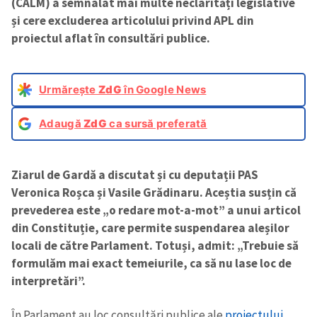
(CALM) a semnalat mai multe neclarități legislative
și cere excluderea articolului privind APL din
proiectul aflat în consultări publice.
Urmărește
ZdG
în Google News
Adaugă
ZdG
ca sursă preferată
Ziarul de Gardă a discutat și cu deputații PAS
Veronica Roșca și Vasile Grădinaru. Aceștia susțin că
prevederea este „o redare mot-a-mot” a unui articol
din Constituție, care permite suspendarea aleșilor
locali de către Parlament. Totuși, admit: „Trebuie să
formulăm mai exact temeiurile, ca să nu lase loc de
interpretări”.
În Parlament au loc consultări publice ale
proiectului