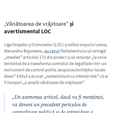
„Vânătoarea de vrăjitoare”
și
avertismentul LOC
Liga Orașelor și Comunelor (LOC) și edilul orașului Leova,
Alexandru Bujoreanu,
au cerut
Parlamentului să retragă
„imediat” articolul 171 din proiect și să renunțe „la orice
tentativă de a transforma controlul de legalitate într-un
instrument de control politic asupra autorităților locale
alese”. Edilul a acuzat „oamenii buni cu intenții rele” că ar
fi început „o amplă vânătoare de vrăjitoare”.
„Un asemenea articol, dacă va fi menținut,
va deveni un precedent periculos de
centralizare politică și de intimidare a