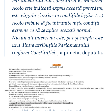
Parlamentului din Constituția R. Moldova.
Acolo este indicată expres această prevedere,
este virgula și scris «în condițiile legii». (…)
Acolo trebuie să fie întrunite niște condiții
extreme ca să se aplice această normă.
Niciun alt interes nu este, pur și simplu este
una dintre atribuțiile Parlamentului
conform Constituției”
, a punctat deputata.
Captură foto: Constituția R. Moldova/ legis.md