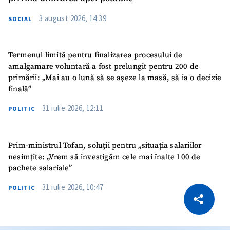
3 august 2026, 14:39
SOCIAL
Termenul limită pentru finalizarea procesului de
amalgamare voluntară a fost prelungit pentru 200 de
primării: „Mai au o lună să se așeze la masă, să ia o decizie
finală”
31 iulie 2026, 12:11
POLITIC
Prim-ministrul Tofan, soluții pentru „situația salariilor
nesimțite: „Vrem să investigăm cele mai înalte 100 de
pachete salariale”
CITEȘTE
31 iulie 2026, 10:47
POLITIC
Citește articolul
Copiază Link