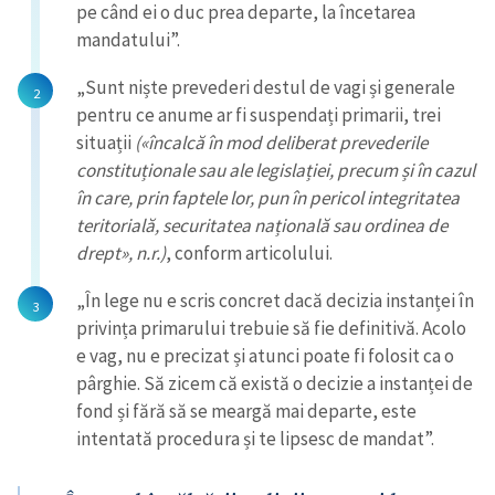
pe când ei o duc prea departe, la încetarea
mandatului”.
„Sunt niște prevederi destul de vagi și generale
pentru ce anume ar fi suspendați primarii, trei
situații
(«încalcă în mod deliberat prevederile
constituționale sau ale legislației, precum și în cazul
în care, prin faptele lor, pun în pericol integritatea
teritorială, securitatea națională sau ordinea de
drept», n.r.)
, conform articolului.
„În lege nu e scris concret dacă decizia instanței în
privința primarului trebuie să fie definitivă. Acolo
e vag, nu e precizat și atunci poate fi folosit ca o
pârghie. Să zicem că există o decizie a instanței de
fond și fără să se meargă mai departe, este
intentată procedura și te lipsesc de mandat”.