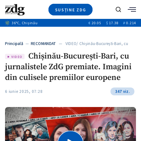
SUSȚINE ZDG
+5
Caută
+3
36
°C
, Chișinău
€
20.05
$
17.38
₽
0.214
Ştiri
+11
+4
Investigatii
Banii tăi
+6
Principală
—
RECOMANDAT
— VIDEO/ Chișinău-București-Bari, cu
Video
jurnalistele ZdG…
Chișinău-București-Bari, cu
Special
VIDEO
jurnalistele ZdG premiate. Imagini
Blog
+1
ZdGust
din culisele premiilor europene
6 iunie 2025, 07:28
347 viz.