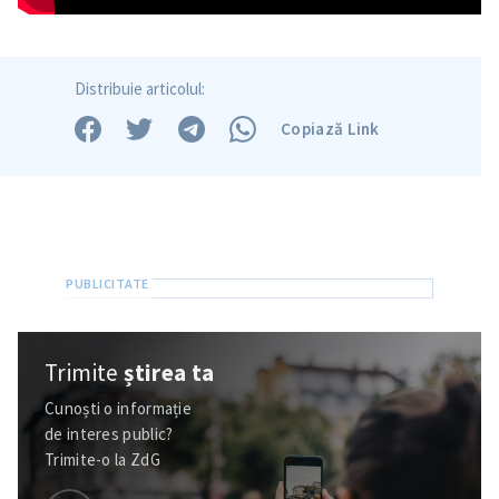
Distribuie articolul:
Copiază Link
Trimite
știrea ta
Cunoști o informație
de interes public?
Trimite-o la ZdG