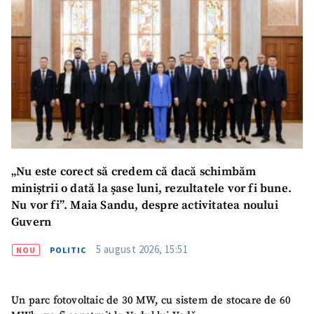
„Nu este corect să credem că dacă schimbăm
ȘTIREA MEA
miniștrii o dată la șase luni, rezultatele vor fi bune.
Nu vor fi”. Maia Sandu, despre activitatea noului
Titlu știre
+ Adaugă titlu
Guvern
5 august 2026, 15:51
NOU
POLITIC
Fotografie
+ Încarcă imagine
Link media
+ Link media
Un parc fotovoltaic de 30 MW, cu sistem de stocare de 60