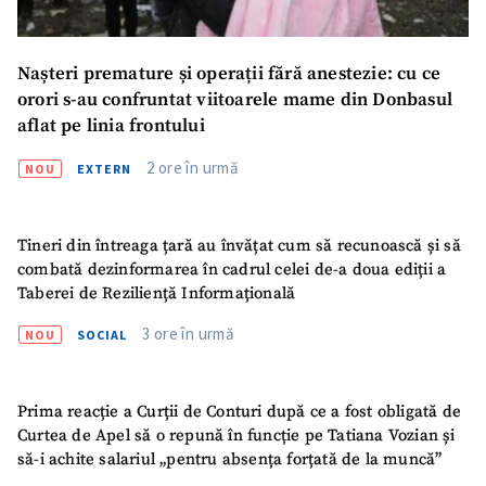
Nașteri premature și operații fără anestezie: cu ce
Trimite o informație
Despre ZdG
orori s-au confruntat viitoarele mame din Donbasul
in English
на русском
aflat pe linia frontului
2 ore în urmă
NOU
EXTERN
Tineri din întreaga țară au învățat cum să recunoască și să
combată dezinformarea în cadrul celei de-a doua ediții a
Taberei de Reziliență Informațională
3 ore în urmă
NOU
SOCIAL
Prima reacție a Curții de Conturi după ce a fost obligată de
Curtea de Apel să o repună în funcție pe Tatiana Vozian și
să-i achite salariul „pentru absența forțată de la muncă”