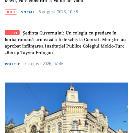
MWh, va fi construit la Vadul lui Vodă
5 august 2026, 10:58
NOU
SOCIAL
Mesajul știrei
+ Mesajul știrei
Ședința Guvernului: Un colegiu cu predare în
LIVE
limba română urmează a fi deschis la Comrat. Miniștrii au
CONTACT SURSĂ
aprobat înființarea Instituției Publice Colegiul Moldo-Turc
Sursă anonimă
„Recep Tayyip Erdogan”
5 august 2026, 07:46
POLITIC
Nume
+ Numele meu
Email
+ Emailul meu
Telefon
+ Telefon personal
Am citit și sunt de
acord cu
politica de
confidențialitate
.