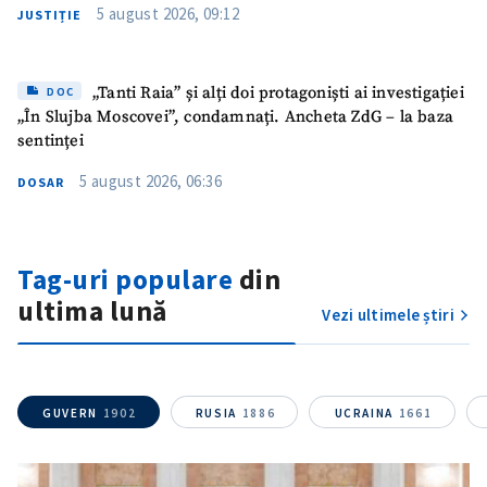
5 august 2026, 09:12
JUSTIȚIE
„Tanti Raia” și alți doi protagoniști ai investigației
DOC
„În Slujba Moscovei”, condamnați. Ancheta ZdG – la baza
sentinței
5 august 2026, 06:36
DOSAR
Tag-uri populare
din
ultima lună
Vezi ultimele știri
GUVERN
1902
RUSIA
1886
UCRAINA
1661