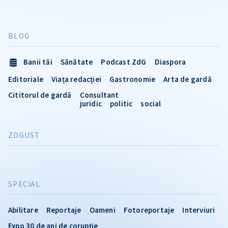
BLOG
Banii tăi
Sănătate
Podcast ZdG
Diaspora
Editoriale
Viața redacției
Gastronomie
Arta de gardă
Cititorul de gardă
Consultant
juridic
politic
social
ZDGUST
SPECIAL
Abilitare
Reportaje
Oameni
Fotoreportaje
Interviuri
Expo 30 de ani de corupție