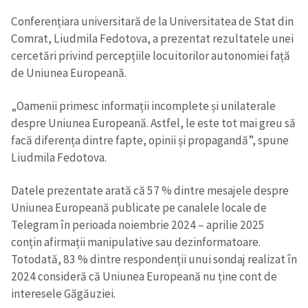
Conferențiara universitară de la Universitatea de Stat din
Comrat, Liudmila Fedotova, a prezentat rezultatele unei
cercetări privind percepțiile locuitorilor autonomiei față
de Uniunea Europeană.
„Oamenii primesc informații incomplete și unilaterale
despre Uniunea Europeană. Astfel, le este tot mai greu să
facă diferența dintre fapte, opinii și propagandă”, spune
Liudmila Fedotova.
Datele prezentate arată că 57 % dintre mesajele despre
Uniunea Europeană publicate pe canalele locale de
Trimite o informație
Despre ZdG
in English
на русском
Telegram în perioada noiembrie 2024 – aprilie 2025
conțin afirmații manipulative sau dezinformatoare.
Totodată, 83 % dintre respondenții unui sondaj realizat în
2024 consideră că Uniunea Europeană nu ține cont de
interesele Găgăuziei.