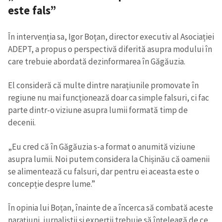
este fals”
În intervenția sa, Igor Boțan, director executiv al Asociației
ADEPT, a propus o perspectivă diferită asupra modului în
care trebuie abordată dezinformarea în Găgăuzia.
El consideră că multe dintre narațiunile promovate în
regiune nu mai funcționează doar ca simple falsuri, ci fac
parte dintr-o viziune asupra lumii formată timp de
decenii.
„Eu cred că în Găgăuzia s-a format o anumită viziune
asupra lumii. Noi putem considera la Chișinău că oamenii
se alimentează cu falsuri, dar pentru ei aceasta este o
concepție despre lume.”
În opinia lui Boțan, înainte de a încerca să combată aceste
narațiuni, jurnaliștii și experții trebuie să înțeleagă de ce