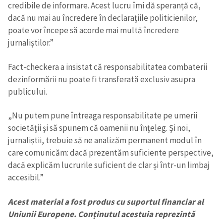
credibile de informare. Acest lucru îmi dă speranță că,
dacă nu mai au încredere în declarațiile politicienilor,
ȘTIREA MEA
poate vor începe să acorde mai multă încredere
jurnaliștilor.”
Titlu știre
+ Adaugă titlu
Fact-checkera a insistat că responsabilitatea combaterii
Fotografie
+ Încarcă imagine
dezinformării nu poate fi transferată exclusiv asupra
publicului.
Link media
+ Link media
„Nu putem pune întreaga responsabilitate pe umerii
societății și să spunem că oamenii nu înțeleg. Și noi,
jurnaliștii, trebuie să ne analizăm permanent modul în
Mesajul știrei
+ Mesajul știrei
care comunicăm: dacă prezentăm suficiente perspective,
dacă explicăm lucrurile suficient de clar și într-un limbaj
accesibil.”
CONTACT SURSĂ
Sursă anonimă
Acest material a fost produs cu suportul financiar al
Uniunii Europene. Conținutul acestuia reprezintă