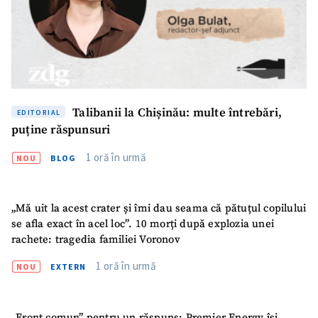
Talibanii la Chișinău: multe întrebări,
EDITORIAL
puține răspunsuri
1 oră în urmă
NOU
BLOG
„Mă uit la acest crater și îmi dau seama că pătuțul copilului
se afla exact în acel loc”. 10 morți după explozia unei
rachete: tragedia familiei Voronov
1 oră în urmă
NOU
EXTERN
„Front comun” pentru un răspuns: Premier Energy își