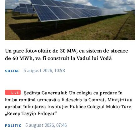
Un parc fotovoltaic de 30 MW, cu sistem de stocare
de 60 MWh, va fi construit la Vadul lui Vodă
5 august 2026, 10:58
SOCIAL
Ședința Guvernului: Un colegiu cu predare în
LIVE
limba română urmează a fi deschis la Comrat. Miniștrii au
aprobat înființarea Instituției Publice Colegiul Moldo-Turc
„Recep Tayyip Erdogan”
5 august 2026, 07:46
POLITIC