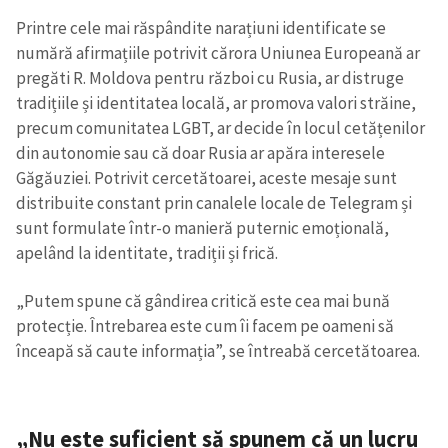
Printre cele mai răspândite narațiuni identificate se
numără afirmațiile potrivit cărora Uniunea Europeană ar
pregăti R. Moldova pentru război cu Rusia, ar distruge
tradițiile și identitatea locală, ar promova valori străine,
precum comunitatea LGBT, ar decide în locul cetățenilor
din autonomie sau că doar Rusia ar apăra interesele
Găgăuziei. Potrivit cercetătoarei, aceste mesaje sunt
distribuite constant prin canalele locale de Telegram și
sunt formulate într-o manieră puternic emoțională,
apelând la identitate, tradiții și frică.
„Putem spune că gândirea critică este cea mai bună
protecție. Întrebarea este cum îi facem pe oameni să
înceapă să caute informația”, se întreabă cercetătoarea.
„Nu este suficient să spunem că un lucru