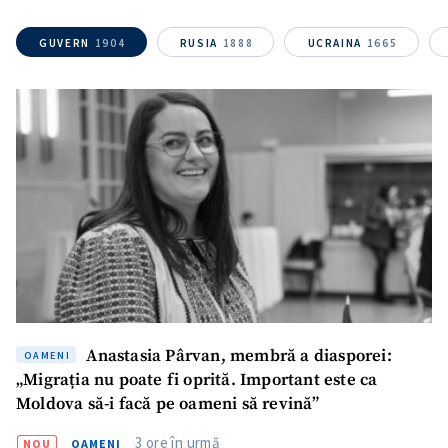
GUVERN
1904
RUSIA
1888
UCRAINA
1665
Anastasia Pârvan, membră a diasporei:
OAMENI
„Migrația nu poate fi oprită. Important este ca
Moldova să-i facă pe oameni să revină”
3 ore în urmă
NOU
OAMENI