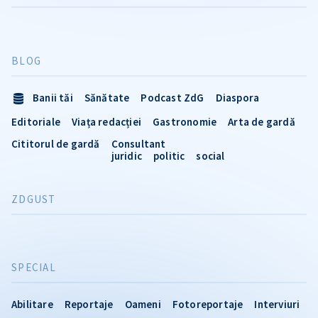
BLOG
Banii tăi
Sănătate
Podcast ZdG
Diaspora
Editoriale
Viața redacției
Gastronomie
Arta de gardă
Cititorul de gardă
Consultant
juridic
politic
social
ZDGUST
SPECIAL
Abilitare
Reportaje
Oameni
Fotoreportaje
Interviuri