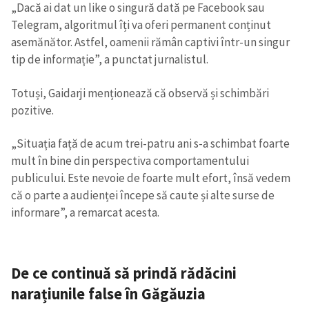
„Dacă ai dat un like o singură dată pe Facebook sau
Telegram, algoritmul îți va oferi permanent conținut
asemănător. Astfel, oamenii rămân captivi într-un singur
tip de informație”, a punctat jurnalistul.
Totuși, Gaidarji menționează că observă și schimbări
pozitive.
„Situația față de acum trei-patru ani s-a schimbat foarte
mult în bine din perspectiva comportamentului
publicului. Este nevoie de foarte mult efort, însă vedem
că o parte a audienței începe să caute și alte surse de
informare”, a remarcat acesta.
De ce continuă să prindă rădăcini
narațiunile false în Găgăuzia