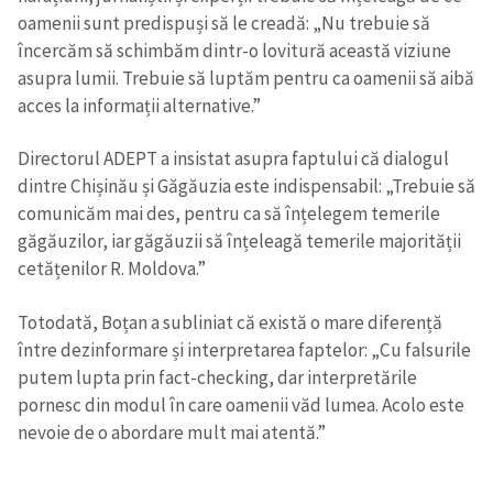
oamenii sunt predispuși să le creadă: „Nu trebuie să
încercăm să schimbăm dintr-o lovitură această viziune
asupra lumii. Trebuie să luptăm pentru ca oamenii să aibă
acces la informații alternative.”
Directorul ADEPT a insistat asupra faptului că dialogul
dintre Chișinău și Găgăuzia este indispensabil: „Trebuie să
comunicăm mai des, pentru ca să înțelegem temerile
găgăuzilor, iar găgăuzii să înțeleagă temerile majorității
cetățenilor R. Moldova.”
Totodată, Boțan a subliniat că există o mare diferență
între dezinformare și interpretarea faptelor: „Cu falsurile
putem lupta prin fact-checking, dar interpretările
pornesc din modul în care oamenii văd lumea. Acolo este
nevoie de o abordare mult mai atentă.”