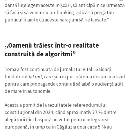
dar să înțelegem aceste mișcări, să anticipăm ce urmează
să facă și să venim cu prebunking, adică să pregătim
publicul înainte ca aceste narațiuni să fie lansate.”
„Oamenii trăiesc într-o realitate
construită de algoritmi”
Tema a fost continuată de jurnalistul Vitalii Gaidarji,
fondatorul
laf.md
, care și-a expus părerea despre motivul
pentru care propaganda continuă să aibă o audiență atât
de mare în autonomie.
Acesta a pornit de la rezultatele referendumului
constituțional din 2024, când aproximativ 77 % dintre
alegătorii din diasporă au votat pentru integrarea
europeană, în timp ce în Găgăuzia doar circa 5 % au