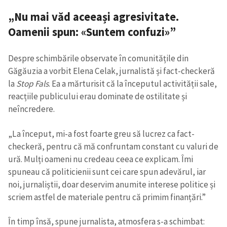
„Nu mai văd aceeași agresivitate.
Oamenii spun: «Suntem confuzi»”
Despre schimbările observate în comunitățile din
Găgăuzia a vorbit Elena Celak, jurnalistă și fact-checkeră
la
Stop Fals
. Ea a mărturisit că la începutul activității sale,
reacțiile publicului erau dominate de ostilitate și
neîncredere.
„La început, mi-a fost foarte greu să lucrez ca fact-
checkeră, pentru că mă confruntam constant cu valuri de
ură. Mulți oameni nu credeau ceea ce explicam. Îmi
spuneau că politicienii sunt cei care spun adevărul, iar
noi, jurnaliștii, doar deservim anumite interese politice și
scriem astfel de materiale pentru că primim finanțări.”
În timp însă, spune jurnalista, atmosfera s-a schimbat: