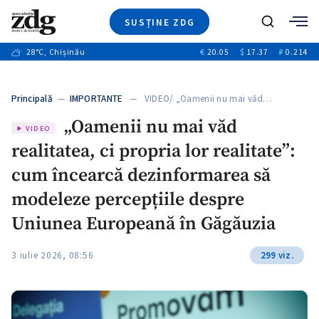
SUSȚINE ZDG
+2
Caută
+2
28
°C
, Chișinău
€
20.05
$
17.37
₽
0.214
Ştiri
+6
+2
Investigatii
Banii tăi
+7
Principală
—
IMPORTANTE
— VIDEO/ „Oamenii nu mai văd…
Video
+1
+1
+1
„Oamenii nu mai văd
Special
VIDEO
realitatea, ci propria lor realitate”:
Blog
+1
+1
ZdGust
cum încearcă dezinformarea să
+1
modeleze percepțiile despre
Uniunea Europeană în Găgăuzia
3 iulie 2026, 08:56
299 viz.