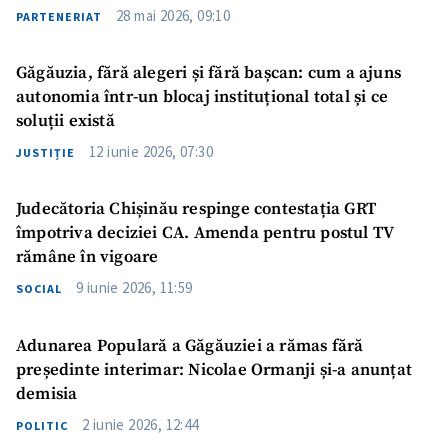
28 mai 2026, 09:10
PARTENERIAT
Găgăuzia, fără alegeri și fără bașcan: cum a ajuns
autonomia într-un blocaj instituțional total și ce
soluții există
12 iunie 2026, 07:30
JUSTIȚIE
Judecătoria Chișinău respinge contestația GRT
împotriva deciziei CA. Amenda pentru postul TV
rămâne în vigoare
9 iunie 2026, 11:59
SOCIAL
Adunarea Populară a Găgăuziei a rămas fără
președinte interimar: Nicolae Ormanji și-a anunțat
demisia
2 iunie 2026, 12:44
POLITIC