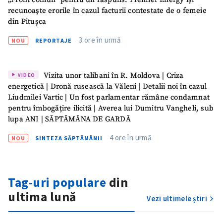
recunoaște erorile în cazul facturii contestate de o femeie
din Pitușca
3 ore în urmă
NOU
REPORTAJE
Vizita unor talibani în R. Moldova | Criza
VIDEO
energetică | Dronă rusească la Văleni | Detalii noi în cazul
Liudmilei Vartic | Un fost parlamentar rămâne condamnat
pentru îmbogățire ilicită | Averea lui Dumitru Vangheli, sub
lupa ANI | SĂPTĂMÂNA DE GARDĂ
4 ore în urmă
NOU
SINTEZA SĂPTĂMÂNII
Tag-uri populare
din
ultima lună
Vezi ultimele știri