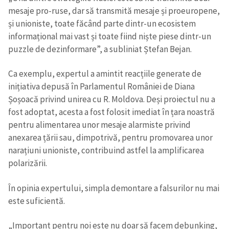
mesaje pro-ruse, dar să transmită mesaje și proeuropene,
și unioniste, toate făcând parte dintr-un ecosistem
informațional mai vast și toate fiind niște piese dintr-un
puzzle de dezinformare”, a subliniat Ștefan Bejan.
Ca exemplu, expertul a amintit reacțiile generate de
inițiativa depusă în Parlamentul României de Diana
Șoșoacă privind unirea cu R. Moldova. Deși proiectul nu a
fost adoptat, acesta a fost folosit imediat în țara noastră
pentru alimentarea unor mesaje alarmiste privind
anexarea țării sau, dimpotrivă, pentru promovarea unor
narațiuni unioniste, contribuind astfel la amplificarea
polarizării.
În opinia expertului, simpla demontare a falsurilor nu mai
este suficientă.
„Important pentru noi este nu doar să facem debunking,