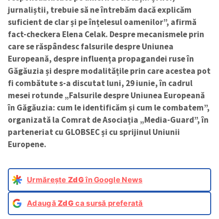
jurnaliștii, trebuie să ne întrebăm dacă explicăm
suficient de clar și pe înțelesul oamenilor”, afirmă
fact-checkera Elena Celak. Despre mecanismele prin
care se răspândesc falsurile despre Uniunea
Europeană, despre influența propagandei ruse în
Găgăuzia și despre modalitățile prin care acestea pot
fi combătute s-a discutat luni, 29 iunie, în cadrul
mesei rotunde „Falsurile despre Uniunea Europeană
în Găgăuzia: cum le identificăm și cum le combatem”,
organizată la Comrat de Asociația „Media-Guard”, în
parteneriat cu GLOBSEC și cu sprijinul Uniunii
Europene.
Urmărește
ZdG
în Google News
Adaugă
ZdG
ca sursă preferată