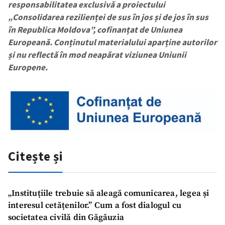
Nume
+ Numele meu
responsabilitatea exclusivă a proiectului
„Consolidarea rezilienței de sus în jos și de jos în sus
în Republica Moldova”, cofinanțat de Uniunea
Email
+ Emailul meu
Europeană. Conținutul materialului aparține autorilor
și nu reflectă în mod neapărat viziunea Uniunii
Telefon
+ Telefon personal
Europene.
Am citit și sunt de
acord cu
politica de
confidențialitate
.
TRIMITE ȘTIREA
Citește și
„Instituțiile trebuie să aleagă comunicarea, legea și
interesul cetățenilor.” Cum a fost dialogul cu
societatea civilă din Găgăuzia