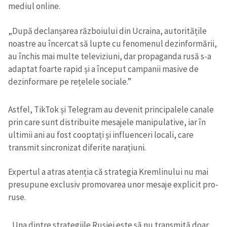
mediul online.
„După declanșarea războiului din Ucraina, autoritățile
noastre au încercat să lupte cu fenomenul dezinformării,
au închis mai multe televiziuni, dar propaganda rusă s-a
adaptat foarte rapid și a început campanii masive de
dezinformare pe rețelele sociale.”
Astfel, TikTok și Telegram au devenit principalele canale
prin care sunt distribuite mesajele manipulative, iar în
ultimii ani au fost cooptați și influenceri locali, care
transmit sincronizat diferite narațiuni.
Expertul a atras atenția că strategia Kremlinului nu mai
presupune exclusiv promovarea unor mesaje explicit pro-
ruse.
„Una dintre strategiile Rusiei este să nu transmită doar