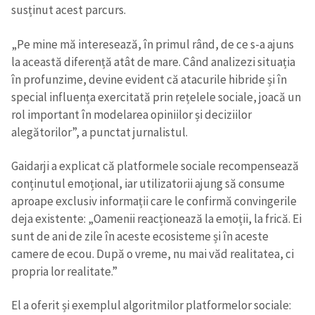
susținut acest parcurs.
„Pe mine mă interesează, în primul rând, de ce s-a ajuns
la această diferență atât de mare. Când analizezi situația
în profunzime, devine evident că atacurile hibride și în
special influența exercitată prin rețelele sociale, joacă un
rol important în modelarea opiniilor și deciziilor
alegătorilor”, a punctat jurnalistul.
Gaidarji a explicat că platformele sociale recompensează
conținutul emoțional, iar utilizatorii ajung să consume
aproape exclusiv informații care le confirmă convingerile
deja existente: „Oamenii reacționează la emoții, la frică. Ei
sunt de ani de zile în aceste ecosisteme și în aceste
camere de ecou. După o vreme, nu mai văd realitatea, ci
propria lor realitate.”
El a oferit și exemplul algoritmilor platformelor sociale: