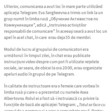
Ulterior, comunicarea a avut loc în mare parte utilizând
aplicația Telegram. Eva Sergheevna a trimis un link la un
grup numit în limba rusă „Обучение Активистов по
Коммуникации”, adică „Instruirea activiștilor
responsabili de comunicare”. În aceeași seară a avut loc un
apel în acel chat, în care erau deja 55 de membri.
Modul de lucru al grupului de comunicatori era
următorul: în timpul zilei, în chat erau publicate
instrucțiuni video despre cum pot fi utilizate rețelele
sociale, iar seara, de obicei la ora 20:00, erau organizate
apeluri audio în grupul de pe Telegram.
În calitate de instructoare era o femeie care vorbea în
limba rusă și care s-a prezentat cu numele Asea
Albertovna. Rolul ei a fost să-i instruiască cu privire la
funcțiile de bază ale aplicației Telegram: „
Totul se face cu
scopul de a promova și a crea o comunitate nouă. Pentru