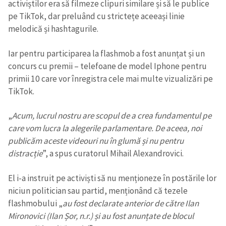
activiștilor era să filmeze clipuri similare și să le publice
pe TikTok, dar preluând cu strictețe aceeași linie
melodică și hashtagurile.
Iar pentru participarea la flashmob a fost anunțat și un
concurs cu premii – telefoane de model Iphone pentru
primii 10 care vor înregistra cele mai multe vizualizări pe
TikTok.
„
Acum, lucrul nostru are scopul de a crea fundamentul pe
care vom lucra la alegerile parlamentare. De aceea, noi
publicăm aceste videouri nu în glumă și nu pentru
distracție
”, a spus curatorul Mihail Alexandrovici.
El i-a instruit pe activiști să nu menționeze în postările lor
niciun politician sau partid, menționând că tezele
flashmobului „
au fost declarate anterior de către Ilan
Mironovici (Ilan Șor, n.r.) și au fost anunțate de blocul