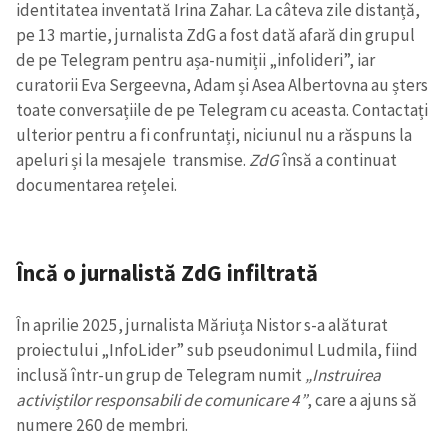
identitatea inventată Irina Zahar. La câteva zile distanță,
pe 13 martie, jurnalista ZdG a fost dată afară din grupul
de pe Telegram pentru așa-numiții „infolideri”, iar
curatorii Eva Sergeevna, Adam și Asea Albertovna au șters
toate conversațiile de pe Telegram cu aceasta. Contactați
ulterior pentru a fi confruntați, niciunul nu a răspuns la
apeluri și la mesajele transmise.
ZdG
însă a continuat
documentarea rețelei.
Încă o jurnalistă ZdG infiltrată
În aprilie 2025, jurnalista Măriuța Nistor s-a alăturat
proiectului „InfoLider” sub pseudonimul Ludmila, fiind
inclusă într-un grup de Telegram numit
„Instruirea
activiștilor responsabili de comunicare 4”
, care a ajuns să
numere 260 de membri.