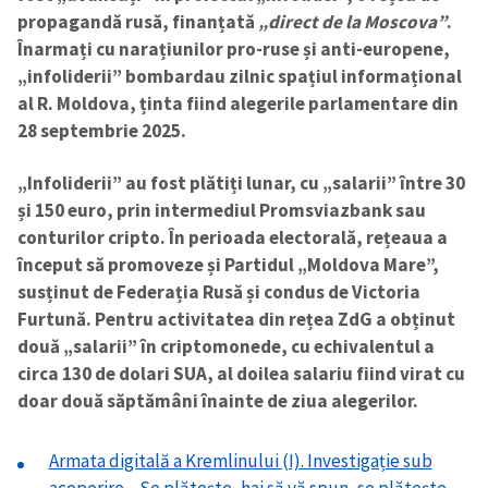
propagandă rusă, finanțată
„direct de la Moscova”
.
Înarmați cu narațiunilor pro-ruse și anti-europene,
„infoliderii” bombardau zilnic spațiul informațional
al R. Moldova, ținta fiind alegerile parlamentare din
28 septembrie 2025.
„Infoliderii” au fost plătiți lunar, cu „salarii” între 30
și 150 euro, prin intermediul Promsviazbank sau
conturilor cripto. În perioada electorală, rețeaua a
început să promoveze și Partidul „Moldova Mare”,
susținut de Federația Rusă și condus de Victoria
Furtună. Pentru activitatea din rețea ZdG a obținut
două „salarii” în criptomonede, cu echivalentul a
circa 130 de dolari SUA, al doilea salariu fiind virat cu
doar două săptămâni înainte de ziua alegerilor.
Armata digitală a Kremlinului (I). Investigație sub