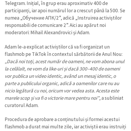
Telegram. Inițial, în grup erau aproximativ 400 de
participanți, iar apoi numărul lor a crescut până la 500. Se
numea „Обучение АПК/2”, adică „Instruirea activiștilor
responsabili de comunicare 2”. Aici au apărut noi
moderatori: Mihail Alexandrovici și Adam.
Adam le-a explicat activiștilor că va fi organizat un
flashmob pe TikTok în contextul sărbătorii de Anul Nou:
„Dacă noi toți, acest număr de oameni, ne vom abona unul
la celălalt, ne vom da like-uri și dacă 300–400 de oameni
vor publica un video identic, având un mesaj identic, o
parte a publicului organic, adică a oamenilor care nu au
nicio legătură cu noi, oricum vor vedea asta. Acesta este
marele scop și va fi o victorie mare pentru noi”
, a subliniat
curatorul Adam.
Trimite o informație
Despre ZdG
in English
на русском
Procedura de aprobare a conținutului și formei acestui
flashmob a durat mai multe zile, iar activiștii erau instruiți