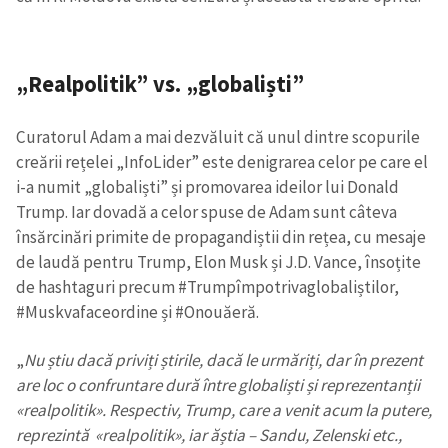
„Realpolitik” vs. „globaliști”
Curatorul Adam a mai dezvăluit că unul dintre scopurile
creării rețelei „InfoLider” este denigrarea celor pe care el
i-a numit „globaliști” și promovarea ideilor lui Donald
Trump. Iar dovadă a celor spuse de Adam sunt câteva
însărcinări primite de propagandiștii din rețea, cu mesaje
de laudă pentru Trump, Elon Musk și J.D. Vance, însoțite
de hashtaguri precum #Trumpîmpotrivaglobaliștilor,
#Muskvafaceordine și #Onouăeră.
„
Nu știu dacă priviți știrile, dacă le urmăriți, dar în prezent
are loc o confruntare dură între globaliști și reprezentanții
«realpolitik». Respectiv, Trump, care a venit acum la putere,
reprezintă «realpolitik», iar ăștia – Sandu, Zelenski etc.,