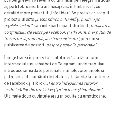
Eva Sergheevna a revenit cu un mesaj pe Telegram a doua
zi, pe 6 februarie. Era un mesaj scris în limba rusă, cu
detalii despre proiectul „InfoLider”. Se preciza că scopul
proiectului este „
răspândirea actualității politice pe
rețelele sociale
”, sarcinile participantului fiind
„publicarea
conținutului de autor pe Facebook și TikTok nu mai puțin de
trei ori pe săptămână, la o temă indicată”,
precum și
ȘTIREA MEA
publicarea de postări
„despre pasiunile personale”.
Titlu știre
+ Adaugă titlu
Înregistrarea în proiectul „InfoLider” s-a făcut prin
intermediul unui chatbot de Telegram, unde trebuiau
Fotografie
+ Încarcă imagine
introduse iarăși date personale: numele, prenumele și
patronimicul, numărul de telefon și linkurile la conturile
de Facebook și TikTok. „
Pentru îndeplinirea tuturor
Link media
+ Link media
însărcinărilor din proiect veți primi mere și bomboane.
”
Ultimele două cuvintele erau înlocuite cu emoticoane.
Mesajul știrei
+ Mesajul știrei