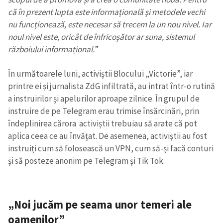
că în prezent lupta este informațională și metodele vechi
nu funcționează, este necesar să trecem la un nou nivel. Iar
noul nivel este, oricât de înfricoșător ar suna, sistemul
războiului informațional.
”
În următoarele luni, activiștii Blocului „Victorie”, iar
printre ei și jurnalista ZdG infiltrată, au intrat într-o rutină
a instruirilor și apelurilor aproape zilnice. În grupul de
instruire de pe Telegram erau trimise însărcinări, prin
îndeplinirea cărora activiștii trebuiau să arate că pot
aplica ceea ce au învățat. De asemenea, activiștii au fost
instruiți cum să folosească un VPN, cum să-și facă conturi
și să posteze anonim pe Telegram și Tik Tok.
„Noi jucăm pe seama unor temeri ale
oamenilor”