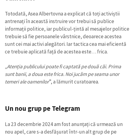
Totodată, Asea Albertovna a explicat că toți activiștii
antrenați în această instruire vor trebui să publice
informații politice, iar publicul-țintă al mesajelor politice
trebuie să fie persoanele vârstnice, deoarece acestea
sunt cei mai activi alegători. Iar tactica cea mai eficientă
ce trebuie aplicată față de acestea este… frica.
„Atenția publicului poate fi captată pe două căi. Prima
sunt banii, a doua este frica. Noi jucăm pe seama unor
temeri ale oamenilor
”, a lămurit curatoarea.
Un nou grup pe Telegram
La 23 decembrie 2024 am fost anunțați că urmează un
nou apel, care s-a desfășurat într-un alt grup de pe