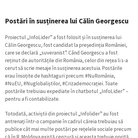
Postări în susținerea lui Călin Georgescu
Proiectul „InfoLider” a fost folosit și în susținerea lui
Călin Georgescu, fost candidat la președinția României,
care se declară „suveranist”. Când Georgescu a fost
reținut de autoritățile din România, celor din rețea li s-a
cerut să scrie mesaje în susținerea acestuia. Postările
erau însoțite de hashtaguri precum: #NuRomânia,
#NuEU, #Nuglobaliștilor, #Crizademocrației. Toate
postările trebuiau expediate în chatbotul „InfoLider” –
pentru a fi contabilizate.
Totodată, activiștii din proiectul „Infolider” au fost
antrenați într-o campanie în cadrul căreia trebuiau să
publice cât mai multe postări pe rețelele sociale precum
că în R. Moldova există cenzură și aceasta trebuie oprită.