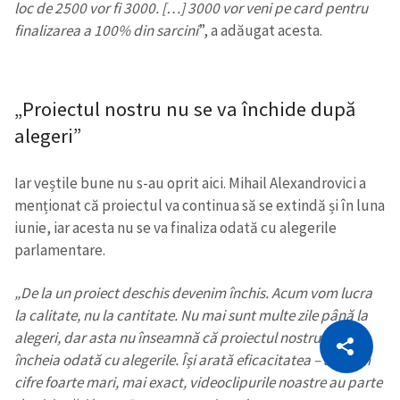
loc de 2500 vor fi 3000. […] 3000 vor veni pe card pentru
finalizarea a 100% din sarcini
”, a adăugat acesta.
„Proiectul nostru nu se va închide după
alegeri”
Iar veștile bune nu s-au oprit aici. Mihail Alexandrovici a
menționat că proiectul va continua să se extindă și în luna
iunie, iar acesta nu se va finaliza odată cu alegerile
parlamentare.
„De la un proiect deschis devenim închis. Acum vom lucra
la calitate, nu la cantitate. Nu mai sunt multe zile până la
CITEȘTE
alegeri, dar asta nu înseamnă că proiectul nostru se va
Citește articolul
Copiază Link
încheia odată cu alegerile. Își arată eficacitatea – arătăm
cifre foarte mari, mai exact, videoclipurile noastre au parte