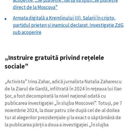
acoperire. „Se plătește, hai să vă spun, se plătește
direct de la Moscova”
Armata digitală a Kremlinului (II). Salarii în cripto,
partidul prieten și inamicul declarat. Investigație ZdG
sub acoperire
„Instruire gratuită privind rețelele
sociale”
„Activista” Irina Zahar, adică jurnalista Natalia Zaharescu
de la Ziarul de Gardă, infiltrată în 2024 în rețeaua lui Ilan
Șor, a fost deconspirată la nivel național odată cu
publicarea investigației „În slujba Moscovei”. Totuși, pe 7
noiembrie 2024, la doar patru zile după cel de-al doilea
tur al alegerilor prezidențiale și la exact o săptămână de
la publicarea părții a doua a investigației „În slujba