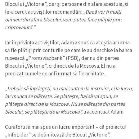
Blocului „Victorie”, dar și persoane din afara acestuia, și
le-a cerut activiștilor recomandări:
„Dacă vor fi mulți
oameni din afara blocului, vom putea face plățile prin
SUSȚINE
criptovalută.”
Iar în privința activiștilor, Adam a spus că aceștia ar urma
să fie plătiți prin conturile pe care le au deschise la banca
rusească „Promsviazbank” (PSB), dar nu din partea
Blocului „Victorie”, ci direct de la Moscova. El nu a
precizat sumele ce ar fi urmat să fie achitate.
„Trebuie să înțelegeți, nu mai suntem la instruire, ci la lucru,
iar munca se plătește.
Se plătește, hai să vă spun, se
plătește direct de la Moscova. Nu se plătește din partea
blocului, se plătește de la Moscova”,
a accentuat Adam.
Curatorul a mai spus un lucru important – că proiectul
„InfoLider” se delimitează de Blocul „Victorie”.