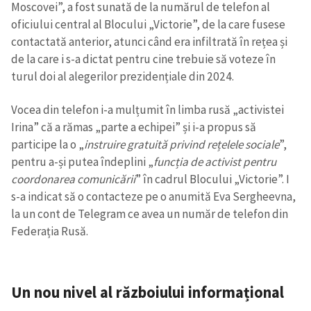
Moscovei”, a fost sunată de la numărul de telefon al
oficiului central al Blocului „Victorie”, de la care fusese
contactată anterior, atunci când era infiltrată în rețea și
de la care i s-a dictat pentru cine trebuie să voteze în
turul doi al alegerilor prezidențiale din 2024.
Vocea din telefon i-a mulțumit în limba rusă „activistei
Irina” că a rămas „parte a echipei” și i-a propus să
participe la o „
instruire gratuită privind rețelele sociale
”,
pentru a-și putea îndeplini „
funcția de activist pentru
coordonarea comunicării
” în cadrul Blocului „Victorie”. I
s-a indicat să o contacteze pe o anumită Eva Sergheevna,
la un cont de Telegram ce avea un număr de telefon din
Federația Rusă.
Un nou nivel al războiului informațional