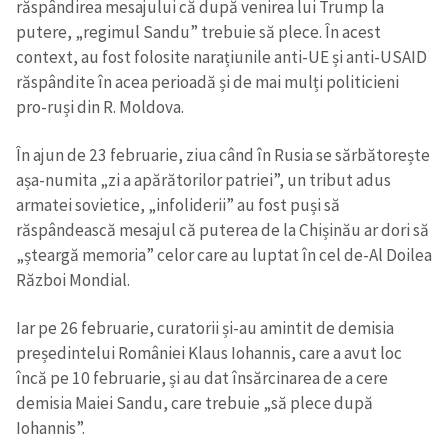
răspândirea mesajului că după venirea lui Trump la
putere, „regimul Sandu” trebuie să plece. În acest
context, au fost folosite narațiunile anti-UE și anti-USAID
răspândite în acea perioadă și de mai mulți politicieni
pro-ruși din R. Moldova.
În ajun de 23 februarie, ziua când în Rusia se sărbătorește
așa-numita „zi a apărătorilor patriei”, un tribut adus
armatei sovietice, „infoliderii” au fost puși să
răspândească mesajul că puterea de la Chișinău ar dori să
„șteargă memoria” celor care au luptat în cel de-Al Doilea
Război Mondial.
Iar pe 26 februarie, curatorii și-au amintit de demisia
președintelui României Klaus Iohannis, care a avut loc
încă pe 10 februarie, și au dat însărcinarea de a cere
demisia Maiei Sandu, care trebuie „să plece după
Iohannis”.