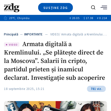
SUSȚINE ZDG
+8
Caută
+4
25
°C
, Chișinău
€
20.05
$
17.38
₽
0.214
Ştiri
+12
+1
+1
Investigatii
Banii tăi
+5
Principală
—
IMPORTANTE
— VIDEO/ Armata digitală a Kremlinului.…
Video
Armata digitală a
Special
VIDEO
Kremlinului. „Se plătește direct de
Blog
ZdGust
la Moscova”. Salarii în cripto,
partidul prieten și inamicul
declarat. Investigație sub acoperire
18 septembrie 2025, 15:21
781 viz.