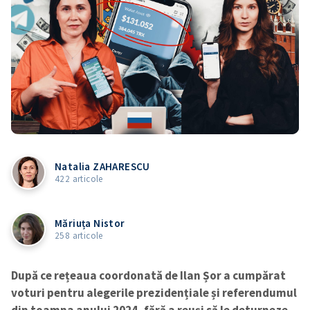
Natalia ZAHARESCU
422 articole
Măriuța Nistor
258 articole
După ce rețeaua coordonată de Ilan Șor a cumpărat
voturi pentru alegerile prezidențiale și referendumul
din toamna anului 2024, fără a reuși să le deturneze,