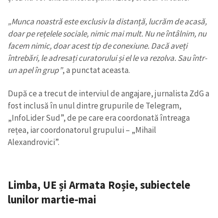
„Munca noastră este exclusiv la distanță, lucrăm de acasă,
doar pe rețelele sociale, nimic mai mult.
Nu ne întâlnim, nu
facem nimic, doar acest tip de conexiune. Dacă aveți
întrebări, le adresați curatorului și el le va rezolva. Sau într-
un apel în grup”
, a punctat aceasta.
După ce a trecut de interviul de angajare, jurnalista ZdG a
fost inclusă în unul dintre grupurile de Telegram,
„InfoLider Sud”, de pe care era coordonată întreaga
rețea, iar coordonatorul grupului – „Mihail
Alexandrovici”.
Limba, UE și Armata Roșie, subiectele
lunilor martie-mai