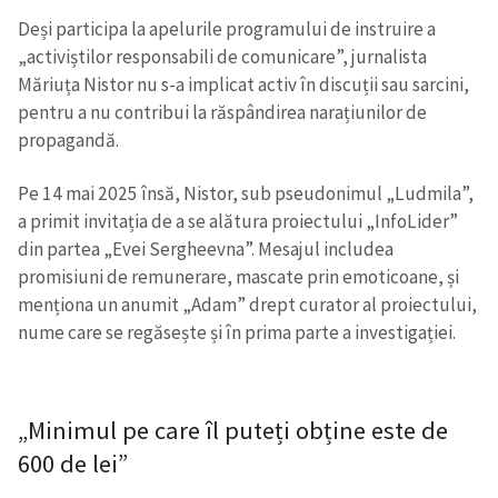
Deși participa la apelurile programului de instruire a
„activiștilor responsabili de comunicare”, jurnalista
Măriuța Nistor nu s-a implicat activ în discuții sau sarcini,
pentru a nu contribui la răspândirea narațiunilor de
propagandă.
Pe 14 mai 2025 însă, Nistor, sub pseudonimul „Ludmila”,
a primit invitația de a se alătura proiectului „InfoLider”
din partea „Evei Sergheevna”. Mesajul includea
promisiuni de remunerare, mascate prin emoticoane, și
menționa un anumit „Adam” drept curator al proiectului,
nume care se regăsește și în prima parte a investigației.
„Minimul pe care îl puteți obține este de
600 de lei”