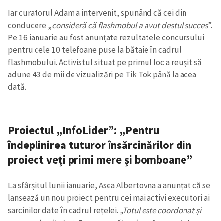
Iar curatorul Adam a intervenit, spunând că cei din
conducere „
consideră că flashmobul a avut destul succes
”.
Pe 16 ianuarie au fost anunțate rezultatele concursului
pentru cele 10 telefoane puse la bătaie în cadrul
flashmobului. Activistul situat pe primul loc a reușit să
adune 43 de mii de vizualizări pe Tik Tok până la acea
dată.
Proiectul „InfoLider”: „Pentru
îndeplinirea tuturor însărcinărilor din
proiect veți primi mere și bomboane”
La sfârșitul lunii ianuarie, Asea Albertovna a anunțat că se
lansează un nou proiect pentru cei mai activi executori ai
sarcinilor date în cadrul rețelei.
„Totul este coordonat și