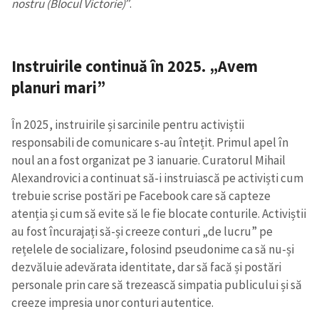
nostru (Blocul Victorie)
”.
Instruirile continuă în 2025. „Avem
planuri mari”
În 2025, instruirile și sarcinile pentru activiștii
responsabili de comunicare s-au întețit. Primul apel în
noul an a fost organizat pe 3 ianuarie. Curatorul Mihail
Alexandrovici a continuat să-i instruiască pe activiști cum
trebuie scrise postări pe Facebook care să capteze
atenția și cum să evite să le fie blocate conturile. Activiștii
au fost încurajați să-și creeze conturi „de lucru” pe
rețelele de socializare, folosind pseudonime ca să nu-și
dezvăluie adevărata identitate, dar să facă și postări
personale prin care să trezească simpatia publicului și să
creeze impresia unor conturi autentice.