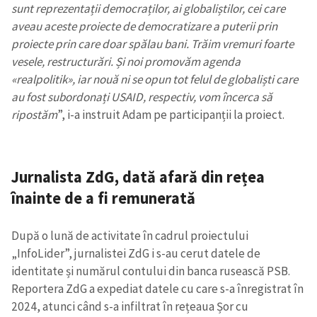
sunt reprezentații democraților, ai globaliștilor, cei care
aveau aceste proiecte de democratizare a puterii prin
proiecte prin care doar spălau bani. Trăim vremuri foarte
vesele, restructurări. Și noi promovăm agenda
«realpolitik», iar nouă ni se opun tot felul de globaliști care
au fost subordonați USAID, respectiv, vom încerca să
ripostăm
”, i-a instruit Adam pe participanții la proiect.
Jurnalista ZdG, dată afară din rețea
înainte de a fi remunerată
După o lună de activitate în cadrul proiectului
„InfoLider”, jurnalistei ZdG i s-au cerut datele de
identitate și numărul contului din banca rusească PSB.
Reportera ZdG a expediat datele cu care s-a înregistrat în
2024, atunci când s-a infiltrat în rețeaua Șor cu