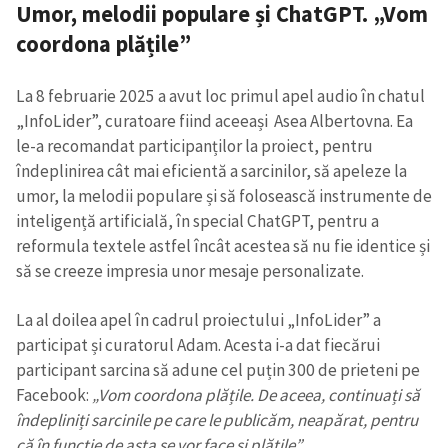
Umor, melodii populare și ChatGPT. „Vom
coordona plățile”
CONTACT SURSĂ
Sursă anonimă
La 8 februarie 2025 a avut loc primul apel audio în chatul
„InfoLider”, curatoare fiind aceeași Asea Albertovna. Ea
Nume
+ Numele meu
le-a recomandat participanților la proiect, pentru
îndeplinirea cât mai eficientă a sarcinilor, să apeleze la
Email
+ Emailul meu
umor, la melodii populare și să folosească instrumente de
inteligență artificială, în special ChatGPT, pentru a
Telefon
+ Telefon personal
reformula textele astfel încât acestea să nu fie identice și
să se creeze impresia unor mesaje personalizate.
Am citit și sunt de
acord cu
politica de
La al doilea apel în cadrul proiectului „InfoLider” a
confidențialitate
.
participat și curatorul Adam. Acesta i-a dat fiecărui
participant sarcina să adune cel puțin 300 de prieteni pe
TRIMITE ȘTIREA
Facebook:
„Vom coordona plățile. De aceea, continuați să
îndepliniți sarcinile pe care le publicăm, neapărat, pentru
că în funcție de asta se vor face și plățile”.