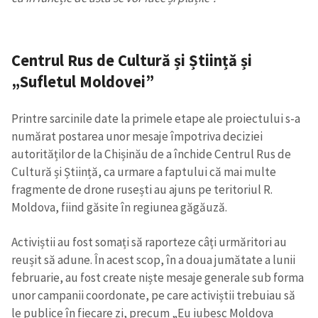
Centrul Rus de Cultură și Știință și
„Sufletul Moldovei”
Printre sarcinile date la primele etape ale proiectului s-a
numărat postarea unor mesaje împotriva deciziei
autorităților de la Chișinău de a închide Centrul Rus de
Cultură și Știință, ca urmare a faptului că mai multe
fragmente de drone rusești au ajuns pe teritoriul R.
Moldova, fiind găsite în regiunea găgăuză.
Activiștii au fost somați să raporteze câți urmăritori au
reușit să adune. În acest scop, în a doua jumătate a lunii
februarie, au fost create niște mesaje generale sub forma
unor campanii coordonate, pe care activiștii trebuiau să
le publice în fiecare zi, precum „Eu iubesc Moldova