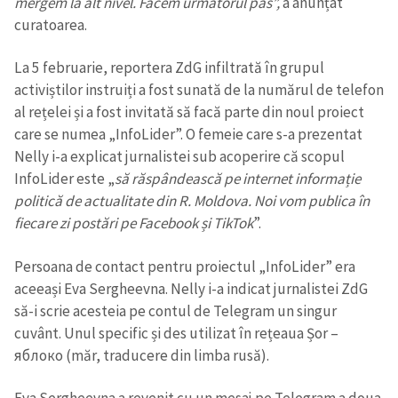
mergem la alt nivel. Facem următorul pas”,
a anunțat
curatoarea.
La 5 februarie, reportera ZdG infiltrată în grupul
activiștilor instruiți a fost sunată de la numărul de telefon
al rețelei și a fost invitată să facă parte din noul proiect
care se numea „InfoLider”. O femeie care s-a prezentat
Nelly i-a explicat jurnalistei sub acoperire că scopul
InfoLider este „
să răspândească pe internet informație
politică de actualitate din R. Moldova. Noi vom publica în
fiecare zi postări pe Facebook și TikTok
”.
Persoana de contact pentru proiectul „InfoLider” era
aceeași Eva Sergheevna. Nelly i-a indicat jurnalistei ZdG
să-i scrie acesteia pe contul de Telegram un singur
cuvânt. Unul specific și des utilizat în rețeaua Șor –
яблоко (măr, traducere din limba rusă).