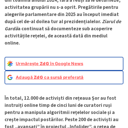
activitatea grupării nu s-a oprit. Pregătirile pentru
alegerile parlamentare din 2025 au început imediat
după cel de-al doilea tur al prezidențialelor.
Ziarul de
Gardă
a continuat să documenteze sub acoperire
activitățile rețelei, de această dată din mediul
online.
Urmărește
ZdG
în Google News
Adaugă
ZdG
ca sursă preferată
În total, 12.000 de activiști din rețeaua Șor au fost
instruiți online timp de cinci luni de curatori ruși
pentru a manipula algoritmii rețelelor sociale și a
crește impactul postărilor. Peste 200 de activiști au
fost „avansați” în proiectul „Infolider”, o rețea de