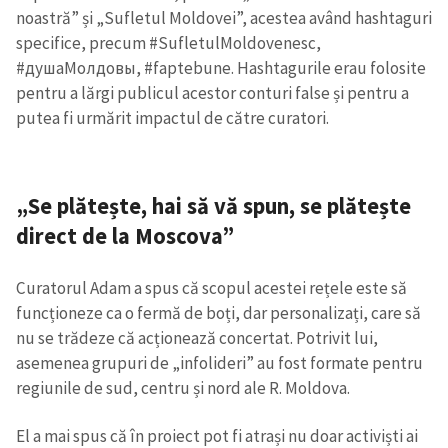
noastră” și „Sufletul Moldovei”, acestea având hashtaguri
specifice, precum #SufletulMoldovenesc,
#душаМолдовы, #faptebune. Hashtagurile erau folosite
pentru a lărgi publicul acestor conturi false și pentru a
putea fi urmărit impactul de către curatori.
„Se plătește, hai să vă spun, se plătește
direct de la Moscova”
Curatorul Adam a spus că scopul acestei rețele este să
funcționeze ca o fermă de boți, dar personalizați, care să
nu se trădeze că acționează concertat. Potrivit lui,
asemenea grupuri de „infolideri” au fost formate pentru
regiunile de sud, centru și nord ale R. Moldova.
El a mai spus că în proiect pot fi atrași nu doar activiști ai