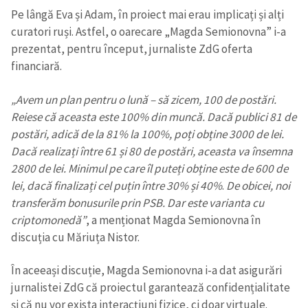
Pe lângă Eva și Adam, în proiect mai erau implicați și alți
curatori ruși. Astfel, o oarecare „Magda Semionovna” i-a
prezentat, pentru început, jurnaliste ZdG oferta
financiară.
„Avem un plan pentru o lună – să zicem, 100 de postări.
Reiese că aceasta este 100% din muncă. Dacă publici 81 de
postări, adică de la 81% la 100%, poți obține 3000 de lei.
Dacă realizați între 61 și 80 de postări, aceasta va însemna
2800 de lei. Minimul pe care îl puteți obține este de 600 de
lei, dacă finalizați cel puțin între 30% și 40%
.
De obicei, noi
transferăm bonusurile prin PSB. Dar este varianta cu
criptomonedă”
, a menționat Magda Semionovna în
discuția cu Măriuța Nistor.
În aceeași discuție, Magda Semionovna i-a dat asigurări
jurnalistei ZdG că proiectul garantează confidențialitate
și că nu vor exista interacțiuni fizice, ci doar virtuale.