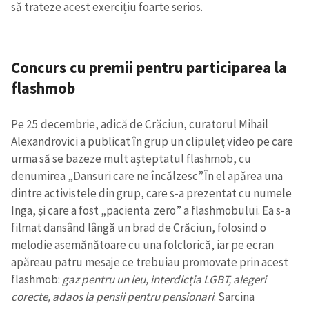
să trateze acest exercițiu foarte serios.
Concurs cu premii pentru participarea la
flashmob
Pe 25 decembrie, adică de Crăciun, curatorul Mihail
Alexandrovici a publicat în grup un clipuleț video pe care
urma să se bazeze mult așteptatul flashmob, cu
denumirea „Dansuri care ne încălzesc”.
În el apărea una
dintre activistele din grup, care s-a prezentat cu numele
Inga, și care a fost „pacienta zero” a flashmobului. Ea s-a
filmat dansând lângă un brad de Crăciun, folosind o
melodie asemănătoare cu una folclorică, iar pe ecran
apăreau patru mesaje ce trebuiau promovate prin acest
flashmob:
gaz pentru un leu, interdicția LGBT, alegeri
corecte, adaos la pensii pentru pensionari
. Sarcina