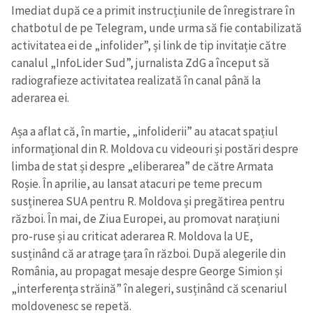
Imediat după ce a primit instrucțiunile de înregistrare în
chatbotul de pe Telegram, unde urma să fie contabilizată
activitatea ei de „infolider”, și link de tip invitație către
canalul „InfoLider Sud”, jurnalista ZdG a început să
radiografieze activitatea realizată în canal până la
aderarea ei.
Așa a aflat că, în martie, „infoliderii” au atacat spațiul
informațional din R. Moldova cu videouri și postări despre
limba de stat și despre „eliberarea” de către Armata
Roșie. În aprilie, au lansat atacuri pe teme precum
susținerea SUA pentru R. Moldova și pregătirea pentru
război. În mai, de Ziua Europei, au promovat narațiuni
pro-ruse și au criticat aderarea R. Moldova la UE,
susținând că ar atrage țara în război. După alegerile din
România, au propagat mesaje despre George Simion și
„interferența străină” în alegeri, susținând că scenariul
moldovenesc se repetă.