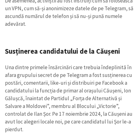
De asemenea, activiștii au fost instruiți cum să folosească
un VPN, cum să-și anonimizeze datele de pe Telegram, să
ascundă numărul de telefon și să nu-și pună numele
adevărat.
Susținerea candidatului de la Căușeni
Una dintre primele însărcinări care trebuia îndeplinită în
afara grupului secret de pe Telegram a fost susținerea cu
postări, comentarii, like-uri și distribuiri pe Facebook a
candidatului la funcția de primar al orașului Căușeni, Ion
Gălușcă, înaintat de Partidul „Forța de Alternativă și
Salvare a Moldovei”, membru al Blocului „Victorie”,
controlat de Ilan Șor. Pe 17 noiembrie 2024, la Căușeni au
avut loc alegeri locale noi, pe care candidatul lui Șor le-a
pierdut.