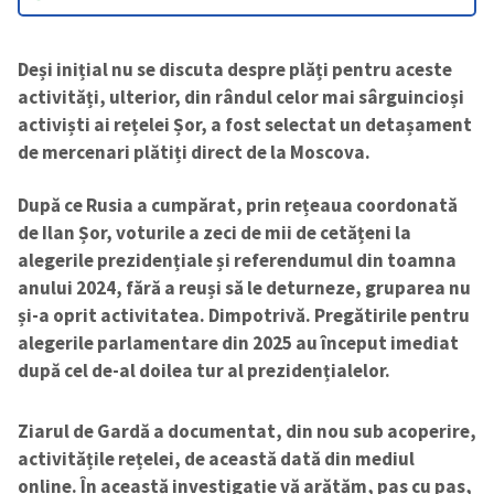
Deși inițial nu se discuta despre plăți pentru aceste
activități, ulterior, din rândul celor mai sârguincioși
activiști ai rețelei Șor, a fost selectat un detașament
de mercenari plătiți direct de la Moscova.
După ce Rusia a cumpărat, prin rețeaua coordonată
de Ilan Șor, voturile a zeci de mii de cetățeni la
alegerile prezidențiale și referendumul din toamna
anului 2024, fără a reuși să le deturneze, gruparea nu
și-a oprit activitatea. Dimpotrivă. Pregătirile pentru
alegerile parlamentare din 2025 au început imediat
după cel de-al doilea tur al prezidențialelor.
Ziarul de Gardă a documentat, din nou sub acoperire,
activitățile rețelei, de această dată din mediul
online. În această investigație vă arătăm, pas cu pas,