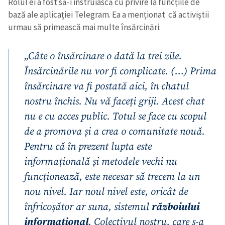
Rolul ei a fost să-i instruiască cu privire la funcțiile de
bază ale aplicației Telegram. Ea a menționat că activiștii
urmau să primească mai multe însărcinări:
„
Câte o însărcinare o dată la trei zile.
Însărcinările nu vor fi complicate. (…) Prima
însărcinare va fi postată aici, în chatul
nostru închis. Nu vă faceți griji. Acest chat
nu e cu acces public. Totul se face cu scopul
de a promova și a crea o comunitate nouă.
Pentru că în prezent lupta este
informațională și metodele vechi nu
funcționează, este necesar să trecem la un
nou nivel. Iar noul nivel este, oricât de
înfricoșător ar suna, sistemul
războiului
informațional
. Colectivul nostru, care s-a