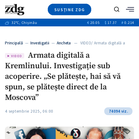
SUSȚINE ZDG
+3
Caută
+1
32
°C
, Chișinău
€
20.05
$
17.37
₽
0.214
Ştiri
+11
+6
Investigatii
Banii tăi
+1
+5
Principală
—
Investigatii
—
Ancheta
— VIDEO/ Armata digitală a
Video
Kremlinului.…
+1
Armata digitală a
Special
VIDEO
Kremlinului. Investigație sub
Blog
+1
ZdGust
acoperire. „Se plătește, hai să vă
spun, se plătește direct de la
Moscova”
+1
4 septembrie 2025, 06:00
74094 viz.