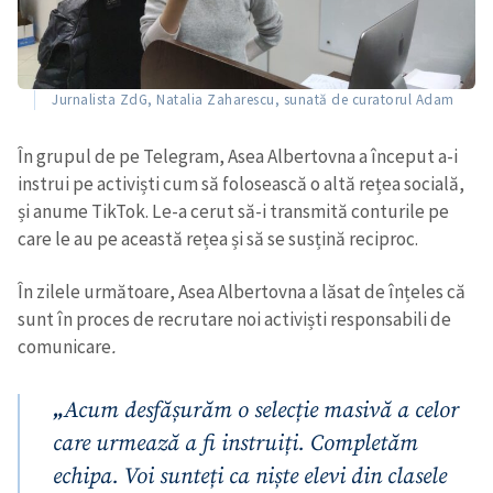
Jurnalista ZdG, Natalia Zaharescu, sunată de curatorul Adam
În grupul de pe Telegram, Asea Albertovna a început a-i
instrui pe activiști cum să folosească o altă rețea socială,
și anume TikTok. Le-a cerut să-i transmită conturile pe
care le au pe această rețea și să se susțină reciproc.
În zilele următoare, Asea Albertovna a lăsat de înțeles că
sunt în proces de recrutare noi activiști responsabili de
comunicare
.
„
Acum desfășurăm o selecție masivă a celor
care urmează a fi instruiți. Completăm
echipa. Voi sunteți ca niște elevi din clasele