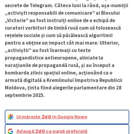
secrete de Telegram.
Câteva luni la rând, așa-numiții
„activiști responsabili de comunicare” ai Blocului
„Victorie” au fost instruiți online de o echipă de
curatori vorbitori de limbă rusă cum să folosească
rețelele sociale și cum să păcălească algoritmii
pentru a obține un impact cât mai mare. Ulterior,
„activiștii” au fost înarmați cu texte
propagandistice antieuropene, aliniate la
narațiunile de propagandă rusă, și au început a
bombarda zilnic spațiul online, acționând ca o
armată digitală a Kremlinului împotriva Republicii
Moldova, ținta fiind alegerile parlamentare din 28
septembrie 2025.
Urmărește
ZdG
în Google News
Adaugă
ZdG
ca sursă preferată