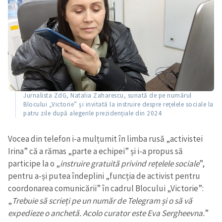
Jurnalista ZdG, Natalia Zaharescu, sunată de pe numărul
Blocului „Victorie” și invitată la instruire despre rețelele sociale la
patru zile după alegerile prezidențiale din 2024
Vocea din telefon i-a mulțumit în limba rusă „activistei
Irina” că a rămas „parte a echipei” și i-a propus să
participe la o „
instruire gratuită privind rețelele sociale
”,
pentru a-și putea îndeplini „funcția de activist pentru
coordonarea comunicării” în cadrul Blocului „Victorie”:
„
Trebuie să scrieți pe un număr de Telegram și o să vă
expedieze o anchetă. Acolo curator este Eva Sergheevna.
”