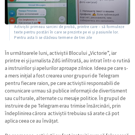
Activiștii primeau sarcini de probă, printre care – să formuleze
texte pentru postări în care se prezinte pe ei și pasiunile lor.
Pentru asta li se dădeau termene de trei zile
În următoarele luni, activiștii Blocului „Victorie”, iar
printre ei și jurnalista ZdG infiltrată, au intrat într-o rutină
a instruirilor și apelurilor aproape zilnice. Ideea pe care s-
a mers inițial a fost crearea unor grupuri de Telegram
pentru fiecare raion, pe care activiștii responsabili de
comunicare urmau să publice informații de divertisment
sau culturale, alternate cu mesaje politice. În grupul de
instruire de pe Telegram erau trimise însărcinări, prin
îndeplinirea cărora activiștii trebuiau să arate că pot
aplica ceea ce au învățat.