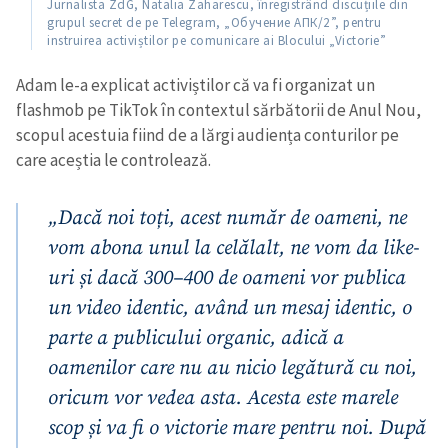
Jurnalista ZdG, Natalia Zaharescu, înregistrând discuțiile din
grupul secret de pe Telegram, „Обучение АПК/2”, pentru
instruirea activiștilor pe comunicare ai Blocului „Victorie”
Adam le-a explicat activiștilor că va fi organizat un
flashmob pe TikTok în contextul sărbătorii de Anul Nou,
scopul acestuia fiind de a lărgi audiența conturilor pe
care aceștia le controlează.
„Dacă noi toți, acest număr de oameni, ne
vom abona unul la celălalt, ne vom da like-
uri și dacă 300–400 de oameni vor publica
un video identic, având un mesaj identic, o
parte a publicului organic, adică a
oamenilor care nu au nicio legătură cu noi,
oricum vor vedea asta. Acesta este marele
scop și va fi o victorie mare pentru noi. După