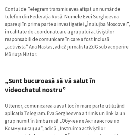
Contul de Telegram transmis avea afișat un număr de
telefon din Federația Rusă. Numele Evei Sergheevna
apare și în prima parte a investigației „În slujba Moscovei”,
în calitate de coordonatoare a grupului activiștilor
responsabili de comunicare în care a fost inclusă
„activista” Ana Nastas, adică jurnalista ZdG sub acoperire
Măriuța Nistor.
„Sunt bucuroasă să vă salut în
videochatul nostru”
Ulterior, comunicarea a avut loc în mare parte utilizând
aplicația Telegram. Eva Sergheevna a trimis un link la un
grup numit în limba rusă „Обучение Активистов по
Коммуникации”, adică „Instruirea activiștilor