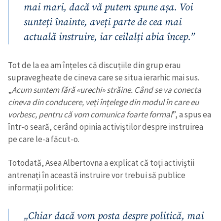
mai mari, dacă vă putem spune așa. Voi
sunteți înainte, aveți parte de cea mai
SUSȚINE
actuală instruire, iar ceilalți abia încep.”
Tot de la ea am înțeles că discuțiile din grup erau
supravegheate de cineva care se situa ierarhic mai sus.
„
Acum suntem fără
«
urechi
»
străine. Când se va conecta
cineva din conducere, veți înțelege din modul în care eu
vorbesc, pentru că vom comunica foarte formal
”, a spus ea
într-o seară, cerând opinia activiștilor despre instruirea
pe care le-a făcut-o.
Totodată, Asea Albertovna a explicat că toți activiștii
antrenați în această instruire vor trebui să publice
informații politice:
„Chiar dacă vom posta despre politică, mai