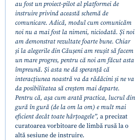
au fost un proiect-pilot al platformei de
instruire privind această schemă de
CONTACT SURSĂ
comunicare. Adică, modul cum comunicăm
Sursă anonimă
noi nu a mai fost la nimeni, niciodată. Și noi
Nume
+ Numele meu
am demonstrat rezultate foarte bune. Chiar
și la alegerile din Căușeni am reușit să facem
Email
+ Emailul meu
un mare progres, pentru că noi am făcut asta
împreună. Și asta ne dă speranță că
Telefon
+ Telefon personal
interacțiunea noastră va da rădăcini și ne va
da posibilitatea să creștem mai departe.
Am citit și sunt de
acord cu
politica de
Pentru că, așa cum arată practica, lucrul din
confidențialitate
.
gură în gură (de la om la om) e mult mai
TRIMITE ȘTIREA
eficient decât toate hârțoagele”,
a precizat
curatoarea vorbitoare de limbă rusă la o
altă sesiune de instruire.