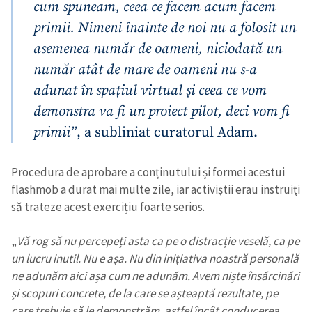
cum spuneam, ceea ce facem acum facem
primii. Nimeni înainte de noi nu a folosit un
asemenea număr de oameni, niciodată un
număr atât de mare de oameni nu s-a
adunat în spațiul virtual și ceea ce vom
demonstra va fi un proiect pilot, deci vom fi
primii”
, a subliniat curatorul Adam.
Procedura de aprobare a conținutului și formei acestui
flashmob a durat mai multe zile, iar activiștii erau instruiți
să trateze acest exercițiu foarte serios.
„
Vă rog să nu percepeți asta ca pe o distracție veselă, ca pe
un lucru inutil. Nu e așa. Nu din inițiativa noastră personală
ne adunăm aici așa cum ne adunăm. Avem niște însărcinări
și scopuri concrete, de la care se așteaptă rezultate, pe
care trebuie să le demonstrăm, astfel încât conducerea