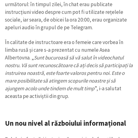
următorul: în timpul zilei, în chat erau publicate
instrucțiuni video despre cum pot fi utilizate rețelele
sociale, iar seara, de obicei la ora 20:00, erau organizate
apeluri audio în grupul de pe Telegram.
În calitate de instructoare era o femeie care vorbea în
limba rusă și care s-a prezentat cu numele Asea
Albertovna. „
Sunt bucuroasă să vă salut în videochatul
nostru. Vă sunt recunoscătoare că ați decis să participați la
instruirea noastră, este foarte valoros pentru noi. Este o
mare posibilitate să atingem scopurile noastre și să
ajungem acolo unde tindem de mult timp
”, i-a salutat
aceasta pe activiștii din grup.
Trimite o informație
Despre ZdG
Un nou nivel al războiului informațional
in English
на русском