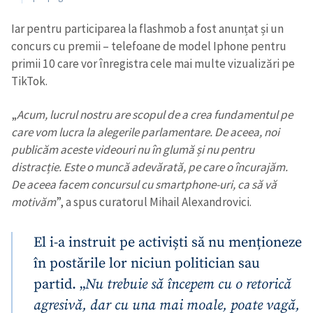
Iar pentru participarea la flashmob a fost anunțat și un
concurs cu premii – telefoane de model Iphone pentru
primii 10 care vor înregistra cele mai multe vizualizări pe
TikTok.
„
Acum, lucrul nostru are scopul de a crea fundamentul pe
care vom lucra la alegerile parlamentare. De aceea, noi
publicăm aceste videouri nu în glumă și nu pentru
distracție. Este o muncă adevărată, pe care o încurajăm.
De aceea facem concursul cu smartphone-uri, ca să vă
motivăm
”, a spus curatorul Mihail Alexandrovici.
El i-a instruit pe activiști să nu menționeze
în postările lor niciun politician sau
partid. „
Nu trebuie să începem cu o retorică
agresivă, dar cu una mai moale, poate vagă,