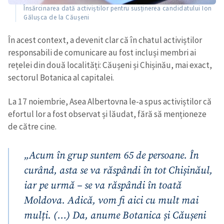
Însărcinarea dată activiștilor pentru susținerea candidatului Ion
Gălușca de la Căușeni
În acest context, a devenit clar că în chatul activiștilor
responsabili de comunicare au fost incluși membri ai
rețelei din două localități: Căușeni și Chișinău, mai exact,
sectorul Botanica al capitalei.
ȘTIREA MEA
La 17 noiembrie, Asea Albertovna le-a spus activiștilor că
Titlu știre
+ Adaugă titlu
efortul lor a fost observat și lăudat, fără să menționeze
de către cine.
Fotografie
+ Încarcă imagine
„Acum în grup suntem 65 de persoane. În
Link media
+ Link media
curând, asta se va răspândi în tot Chișinăul,
iar pe urmă – se va răspândi în toată
Moldova. Adică, vom fi aici cu mult mai
Mesajul știrei
+ Mesajul știrei
mulți. (…) Da, anume Botanica și Căușeni