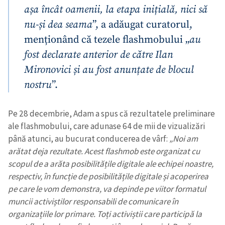
așa încât oamenii, la etapa inițială, nici să
nu-și dea seama
”, a adăugat curatorul,
menționând că tezele flashmobului „
au
fost declarate anterior de către Ilan
Mironovici și au fost anunțate de blocul
nostru
”.
Pe 28 decembrie, Adam a spus că rezultatele preliminare
ale flashmobului, care adunase 64 de mii de vizualizări
până atunci, au bucurat conducerea de vârf:
„Noi am
arătat deja rezultate. Acest flashmob este organizat cu
scopul de a arăta posibilitățile digitale ale echipei noastre,
respectiv, în funcție de posibilitățile digitale și acoperirea
pe care le vom demonstra, va depinde pe viitor formatul
muncii activiștilor responsabili de comunicare în
organizațiile lor primare. Toți activiștii care participă la