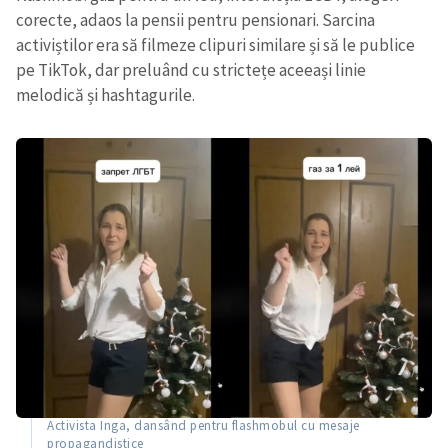
corecte, adaos la pensii pentru pensionari. Sarcina
activiștilor era să filmeze clipuri similare și să le publice
pe TikTok, dar preluând cu strictețe aceeași linie
melodică și hashtagurile.
Activista Inga, dansând pentru flashmobul cu mesaje
propagandistice