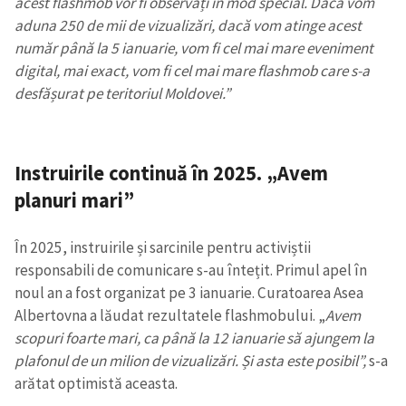
acest flashmob vor fi observați în mod special. Dacă vom
aduna 250 de mii de vizualizări, dacă vom atinge acest
număr până la 5 ianuarie, vom fi cel mai mare eveniment
digital, mai exact, vom fi cel mai mare flashmob care s-a
desfășurat pe teritoriul Moldovei.”
Instruirile continuă în 2025. „Avem
planuri mari”
În 2025, instruirile și sarcinile pentru activiștii
responsabili de comunicare s-au întețit. Primul apel în
noul an a fost organizat pe 3 ianuarie. Curatoarea Asea
Albertovna a lăudat rezultatele flashmobului. „
Avem
scopuri foarte mari, ca până la 12 ianuarie să ajungem la
plafonul de un milion de vizualizări. Și asta este posibil”,
s-a
arătat optimistă aceasta.