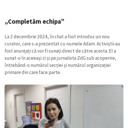
„Completăm echipa”
La 2 decembrie 2024, în chat a fost introdus un nou
curator, care s-a prezentat cu numele Adam. Activiștii au
fost anunțați că vor fi sunați direct de către acesta. El a
sunat-o în aceeași zi și pe jurnalista ZdG sub acoperire,
întrebând-o numărul secției și numărul organizației
primare din care face parte.