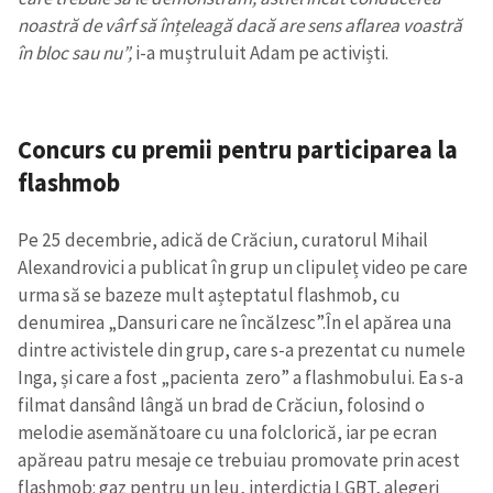
noastră de vârf să înțeleagă dacă are sens aflarea voastră
în bloc sau nu”,
i-a muștruluit Adam pe activiști.
Concurs cu premii pentru participarea la
flashmob
Pe 25 decembrie, adică de Crăciun, curatorul Mihail
Alexandrovici a publicat în grup un clipuleț video pe care
urma să se bazeze mult așteptatul flashmob, cu
denumirea „Dansuri care ne încălzesc”.
În el apărea una
dintre activistele din grup, care s-a prezentat cu numele
Inga, și care a fost „pacienta zero” a flashmobului. Ea s-a
filmat dansând lângă un brad de Crăciun, folosind o
melodie asemănătoare cu una folclorică, iar pe ecran
apăreau patru mesaje ce trebuiau promovate prin acest
flashmob: gaz pentru un leu, interdicția LGBT, alegeri