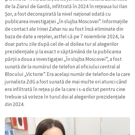
de la Ziarul de Gardă, infiltrată în 2024 în rețeaua lui Ilan
Șor, a fost deconspirată la nivel național odată cu
publicarea investigației „În slujba Moscovei”. Informațiile
de contact ale Irinei Zahar nu au fost însă eliminate din
baza de date a rețelei, astfel că pe 7 noiembrie 2024, la
doar patru zile după cel de-al doilea tur al alegerilor
prezidențiale și la exact o săptămână de la publicarea
părții a doua a investigației „În slujba Moscovei”, a fost
sunată de la numărul de telefon al oficiului central al
Blocului „Victorie”. Era același număr de telefon de la care
jurnalista ZdG a fost sunată de mai multe ori atunci când
era infiltrată în rețea și de la care i s-a dictat pentru cine
trebuie să voteze în turul doi al alegerilor prezidențiale
din 2024.