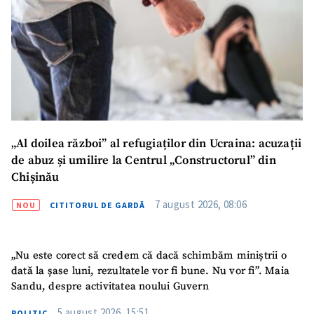
Titlu știre
+ Adaugă titlu
Fotografie
+ Încarcă imagine
Link media
+ Link media
„Al doilea război” al refugiaților din Ucraina: acuzații
de abuz și umilire la Centrul „Constructorul” din
Mesajul știrei
+ Mesajul știrei
Chișinău
7 august 2026, 08:06
NOU
CITITORUL DE GARDĂ
CONTACT SURSĂ
Sursă anonimă
„Nu este corect să credem că dacă schimbăm miniștrii o
dată la șase luni, rezultatele vor fi bune. Nu vor fi”. Maia
Nume
+ Numele meu
Sandu, despre activitatea noului Guvern
5 august 2026, 15:51
POLITIC