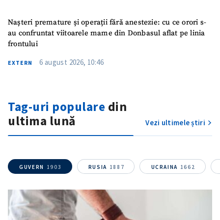
Nașteri premature și operații fără anestezie: cu ce orori s-
au confruntat viitoarele mame din Donbasul aflat pe linia
frontului
6 august 2026, 10:46
EXTERN
Tag-uri populare
din
ultima lună
Vezi ultimele știri
GUVERN
1903
RUSIA
1887
UCRAINA
1662
ȘTIREA MEA