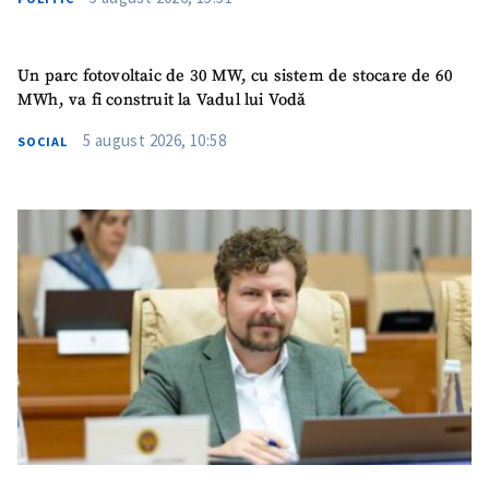
Email
+ Emailul meu
Telefon
+ Telefon personal
Un parc fotovoltaic de 30 MW, cu sistem de stocare de 60
MWh, va fi construit la Vadul lui Vodă
Am citit și sunt de
5 august 2026, 10:58
SOCIAL
acord cu
politica de
confidențialitate
.
TRIMITE ȘTIREA