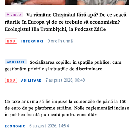
Va rămâne Chișinăul fără apă? De ce seacă
VIDEO
râurile în Europa și de ce trebuie să economisim?
Ecologistul Ilia Trombițchi, la Podcast ZdCe
9 ore în urmă
NOU
INTERVIURI
Socializarea copiilor în spațiile publice: cum
ABILITARE
gestionăm privirile și situațiile de discriminare
7 august 2026, 06:48
NOU
ABILITARE
Ce taxe ar urma să fie impuse la comenzile de până la 150
de euro de pe platforme străine. Noile reglementări incluse
în politica fiscală publicată pentru consultări
6 august 2026, 14:54
ECONOMIC