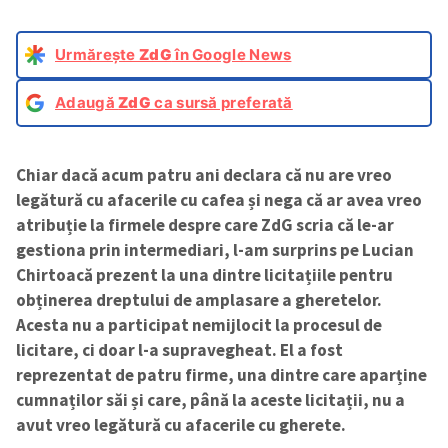
Urmărește
ZdG
în Google News
Adaugă
ZdG
ca sursă preferată
Chiar dacă acum patru ani declara că nu are vreo
legătură cu afacerile cu cafea și nega că ar avea vreo
atribuție la firmele despre care ZdG scria că le-ar
gestiona prin intermediari, l-am surprins pe Lucian
Chirtoacă prezent la una dintre licitațiile pentru
obținerea dreptului de amplasare a gheretelor.
Acesta nu a participat nemijlocit la procesul de
licitare, ci doar l-a supravegheat. El a fost
reprezentat de patru firme, una dintre care aparține
cumnaților săi și care, până la aceste licitații, nu a
avut vreo legătură cu afacerile cu gherete.