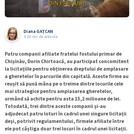
Diana GAȚCAN
3.26 mii de articole
Patru companii afiliate fratelui fostului primar de
Chișinău, Dorin Chirtoacă, au participat concomitent
la licitațiile pentru obținerea dreptului de amplasare
a gheretelor în parcurile din capitală. Aceste firme au
reușit
să pună mâna pe o treime dintre locurile cele
mai strategice pentru amplasarea gheretelor,
urmând să achite pentru asta 15,2 milioane de lei.
Totodată, trei dintre aceste companii și-au
adjudecat patru loturi în cadrul unei singure licitații
deși, potrivit regulamentului, firmele afiliate între
ele pot câștiga doar trei locuri în cadrul unei licitații.