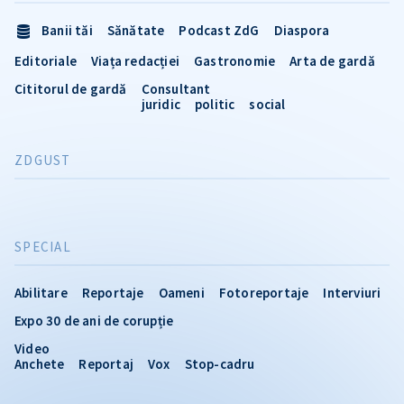
Banii tăi
Sănătate
Podcast ZdG
Diaspora
Editoriale
Viața redacției
Gastronomie
Arta de gardă
Cititorul de gardă
Consultant
juridic
politic
social
ZDGUST
SPECIAL
Abilitare
Reportaje
Oameni
Fotoreportaje
Interviuri
Expo 30 de ani de corupție
Video
Anchete
Reportaj
Vox
Stop-cadru