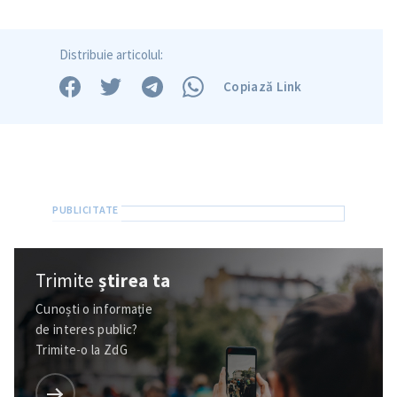
Distribuie articolul:
Copiază Link
Trimite
știrea ta
Cunoști o informație
de interes public?
Trimite-o la ZdG