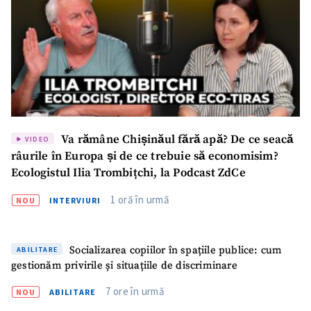
Link media
+ Link media
Mesajul știrei
+ Mesajul știrei
CONTACT SURSĂ
Va rămâne Chișinăul fără apă? De ce seacă
VIDEO
Sursă anonimă
râurile în Europa și de ce trebuie să economisim?
Ecologistul Ilia Trombițchi, la Podcast ZdCe
Nume
+ Numele meu
1 oră în urmă
NOU
INTERVIURI
Email
+ Emailul meu
Socializarea copiilor în spațiile publice: cum
ABILITARE
Telefon
+ Telefon personal
gestionăm privirile și situațiile de discriminare
Am citit și sunt de
7 ore în urmă
NOU
ABILITARE
acord cu
politica de