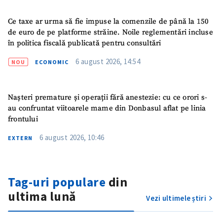
confidențialitate
.
Ce taxe ar urma să fie impuse la comenzile de până la 150
TRIMITE ȘTIREA
de euro de pe platforme străine. Noile reglementări incluse
în politica fiscală publicată pentru consultări
6 august 2026, 14:54
NOU
ECONOMIC
Nașteri premature și operații fără anestezie: cu ce orori s-
au confruntat viitoarele mame din Donbasul aflat pe linia
frontului
6 august 2026, 10:46
EXTERN
Tag-uri populare
din
ultima lună
Vezi ultimele știri