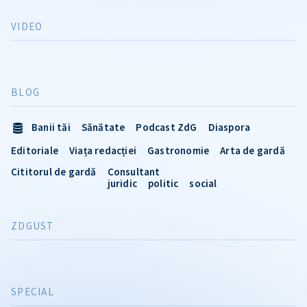
VIDEO
BLOG
Banii tăi
Sănătate
Podcast ZdG
Diaspora
Editoriale
Viața redacției
Gastronomie
Arta de gardă
Cititorul de gardă
Consultant
juridic
politic
social
ZDGUST
SPECIAL