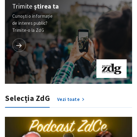
Trimite
știrea ta
Cunoști o informație
de interes public?
Trimite-o la ZdG
ȘTIREA MEA
Selecția ZdG
Vezi toate
Titlu știre
+ Adaugă titlu
Fotografie
+ Încarcă imagine