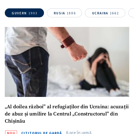
GUVERN
1903
RUSIA
1886
UCRAINA
1662
SUSȚINE
„Al doilea război” al refugiaților din Ucraina: acuzații
de abuz și umilire la Centrul „Constructorul” din
Chișinău
6 ore în urmă
NOU
CITITORUL DE GARDĂ