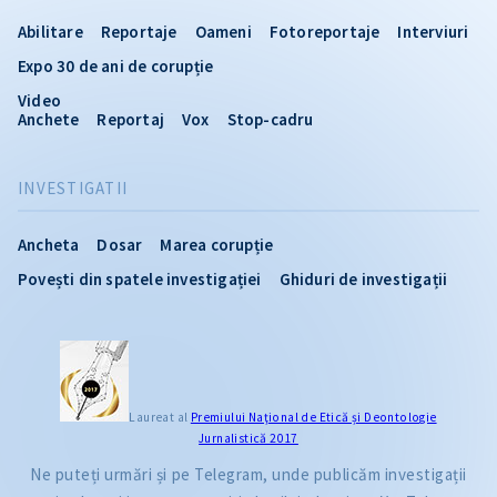
Abilitare
Reportaje
Oameni
Fotoreportaje
Interviuri
Expo 30 de ani de corupție
Video
Anchete
Reportaj
Vox
Stop-cadru
INVESTIGATII
Ancheta
Dosar
Marea corupție
Povești din spatele investigației
Ghiduri de investigații
Laureat al
Premiului Naţional de Etică și Deontologie
Jurnalistică 2017
Ne puteți urmări și pe Telegram, unde publicăm investigații