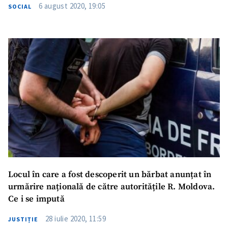
Trimite o informație
Despre ZdG
6 august 2020, 19:05
SOCIAL
in English
на русском
Locul în care a fost descoperit un bărbat anunțat în
urmărire națională de către autoritățile R. Moldova.
Ce i se impută
28 iulie 2020, 11:59
JUSTIȚIE