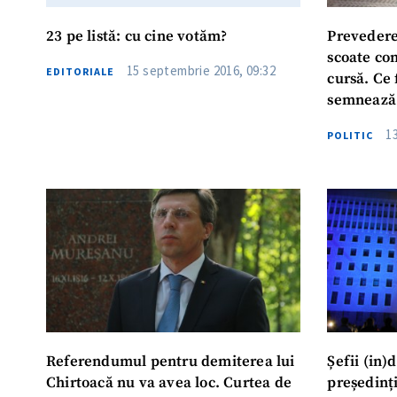
23 pe listă: cu cine votăm?
Prevedere
scoate con
15 septembrie 2016, 09:32
EDITORIALE
cursă. Ce
semnează 
1
POLITIC
Referendumul pentru demiterea lui
Șefii (in)
Chirtoacă nu va avea loc. Curtea de
președinț