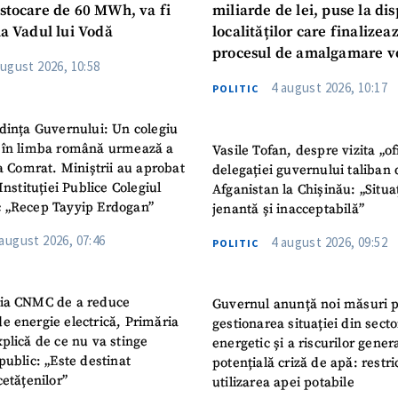
 stocare de 60 MWh, va fi
miliarde de lei, puse la dis
la Vadul lui Vodă
localităților care finalizea
procesul de amalgamare v
august 2026, 10:58
4 august 2026, 10:17
POLITIC
dința Guvernului: Un colegiu
 în limba română urmează a
Vasile Tofan, despre vizita „of
la Comrat. Miniștrii au aprobat
delegației guvernului taliban 
Instituției Publice Colegiul
Afganistan la Chișinău: „Situa
 „Recep Tayyip Erdogan”
jenantă și inacceptabilă”
 august 2026, 07:46
4 august 2026, 09:52
POLITIC
ia CNMC de a reduce
Guvernul anunță noi măsuri 
e energie electrică, Primăria
gestionarea situației din secto
plică de ce nu va stinge
energetic și a riscurilor gener
public: „Este destinat
potențială criză de apă: restric
cetățenilor”
utilizarea apei potabile