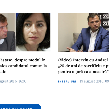
CONTACT SURSĂ
Sursă anonimă
+ Adaugă titlu
Nume
+ Numele 
+ Încarcă imagine
Email
+ Emailul 
ăstase, despre modul în
(Video) Interviu cu Andrei
+ Link media
 ales candidatul comun la
„25 de ani de sacrificiu e prea
Telefon
+ Telefon pe
iale
pentru o țară ca a noastră”
Am citit și sunt de ac
ugust 2016, 16:00
19 august 2016, 09
INTERVIURI
+ Mesajul știrei
confidențialitate
.
TRIMITE ȘT