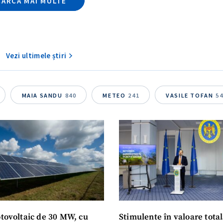
CARCĂ MAI MULTE
Vezi ultimele știri
MAIA SANDU
840
METEO
241
VASILE TOFAN
5
otovoltaic de 30 MW, cu
Stimulente în valoare total