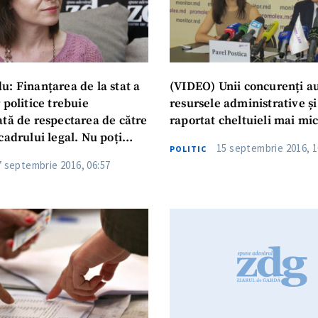
u: Finanțarea de la stat a
(VIDEO) Unii concurenți au
 politice trebuie
resursele administrative și
ată de respectarea de către
raportat cheltuieli mai mic
cadrului legal. Nu poți
15 septembrie 2016, 1
POLITIC
ică „curată” cu bani
7 septembrie 2016, 06:57
”