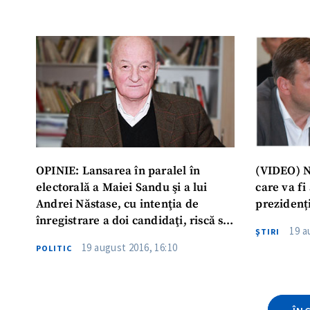
ȘTIREA MEA
Titlu știre
Fotografie
OPINIE: Lansarea în paralel în
(VIDEO) N
Link media
electorală a Maiei Sandu şi a lui
care va fi
Andrei Năstase, cu intenţia de
prezidenț
înregistrare a doi candidaţi, riscă să-
19 a
ŞTIRI
i deruteze şi să-i demotiveze pe
Mesajul știrei
19 august 2016, 16:10
POLITIC
cetăţeni