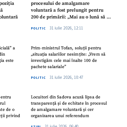
poziția
procesului de amalgamare
ză
voluntară a fost prelungit pentru
oluntară
200 de primării: „Mai au o lună să se
așeze la masă, să ia o decizie finală”
31 iulie 2026, 12:11
POLITIC
icială” a
Prim-ministrul Tofan, soluții pentru
din
„situația salariilor nesimțite: „Vrem să
ția este
investigăm cele mai înalte 100 de
pachete salariale”
31 iulie 2026, 10:47
POLITIC
pentru
Locuitori din Sadova acuză lipsa de
rul
transparență și de echitate în procesul
ate de o
de amalgamare voluntară și cer
ții privind
organizarea unui referendum
31 iulie 2026, 06:40
ŞTIRI