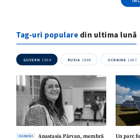
ÎN
Tag-uri populare
din ultima lună
GUVERN
1904
RUSIA
1888
UCRAINA
1667
Anastasia Pârvan, membră
Un parc f
OAMENI