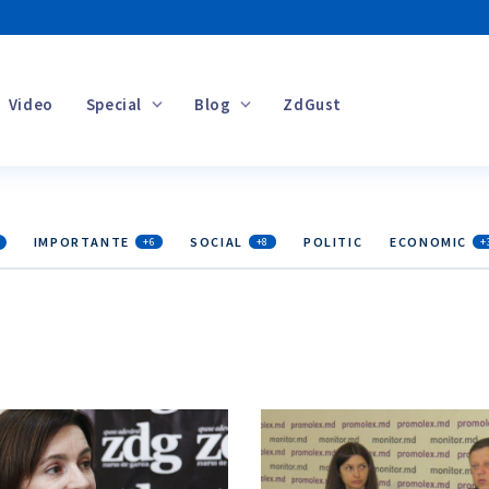
Video
Special
Blog
ZdGust
Banii tăi
IMPORTANTE
SOCIAL
POLITIC
ECONOMIC
+6
+8
+