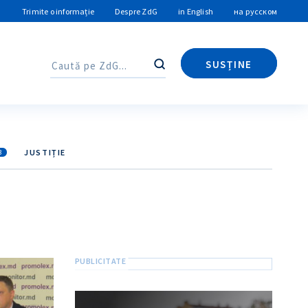
Trimite o informație
Despre ZdG
in English
на русском
SUSȚINE
Caută
Caută
JUSTIȚIE
3