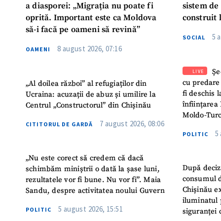
a diasporei: „Migrația nu poate fi
sistem de
oprită. Important este ca Moldova
construit 
să-i facă pe oameni să revină”
5 
SOCIAL
8 august 2026, 07:16
OAMENI
Șe
LIVE
cu predare
„Al doilea război” al refugiaților din
fi deschis 
Ucraina: acuzații de abuz și umilire la
înființarea 
Centrul „Constructorul” din Chișinău
Moldo-Turc
7 august 2026, 08:06
CITITORUL DE GARDĂ
5
POLITIC
„Nu este corect să credem că dacă
După deciz
schimbăm miniștrii o dată la șase luni,
consumul d
rezultatele vor fi bune. Nu vor fi”. Maia
Chișinău ex
Sandu, despre activitatea noului Guvern
iluminatul 
5 august 2026, 15:51
POLITIC
siguranței 