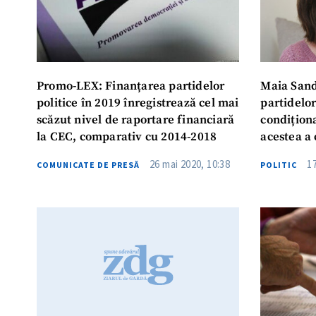
Promo-LEX: Finanțarea partidelor
Maia Sand
politice în 2019 înregistrează cel mai
partidelor
scăzut nivel de raportare financiară
condițion
la CEC, comparativ cu 2014-2018
acestea a 
face polit
26 mai 2020, 10:38
1
COMUNICATE DE PRESĂ
POLITIC
„murdari