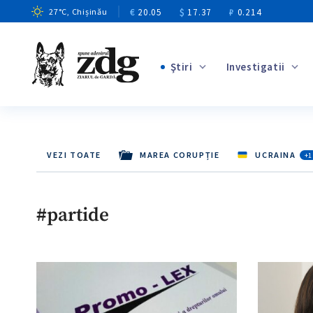
€
20.05
$
17.37
₽
0.214
27
°C
, Chișinău
Ştiri
Investigatii
+8
VEZI TOATE
MAREA CORUPȚIE
UCRAINA
+1
+3
+2
#partide