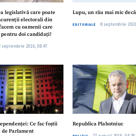
a legislativă care poate
Lupu, un rău mai mic dec
curenții electorali din
8 septembrie 2016
EDITORIALE
 facem cu oamenii care
pentru doi candidați?
3 septembrie 2016, 08:47
dependenței: Ce fac foștii
Republica Plahotniuc
i de Parlament
27 august 2016, 04:28
POLITIC