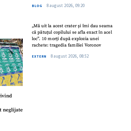
8 august 2026, 09:20
BLOG
„Mă uit la acest crater și îmi dau seama
că pătuțul copilului se afla exact în acel
loc”. 10 morți după explozia unei
rachete: tragedia familiei Voronov
8 august 2026, 08:52
EXTERN
ivind
t neglijate