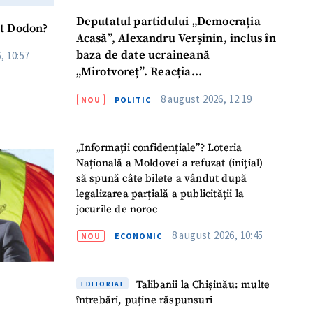
Deputatul partidului „Democrația
ât Dodon?
Acasă”, Alexandru Verșinin, inclus în
baza de date ucraineană
, 10:57
„Mirotvoreț”. Reacția
parlamentarului
8 august 2026, 12:19
NOU
POLITIC
„Informații confidențiale”? Loteria
Națională a Moldovei a refuzat (inițial)
să spună câte bilete a vândut după
legalizarea parțială a publicității la
jocurile de noroc
8 august 2026, 10:45
NOU
ECONOMIC
Talibanii la Chișinău: multe
EDITORIAL
întrebări, puține răspunsuri