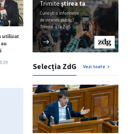
Trimite
știrea ta
Cunoști o informație
de interes public?
Trimite-o la ZdG
 utilizat
 au
i
0:29
Selecția ZdG
Vezi toate