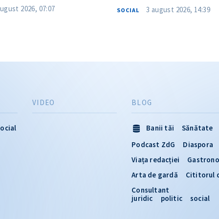
august 2026, 07:07
3 august 2026, 14:39
SOCIAL
VIDEO
BLOG
ocial
Banii tăi
Sănătate
Podcast ZdG
Diaspora
Viața redacției
Gastron
Arta de gardă
Cititorul
Consultant
juridic
politic
social