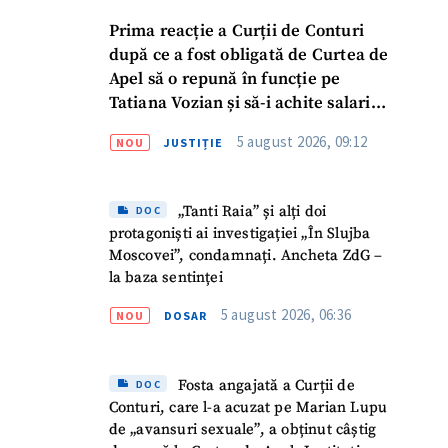
Prima reacție a Curții de Conturi
după ce a fost obligată de Curtea de
Apel să o repună în funcție pe
Tatiana Vozian și să-i achite salariul
„pentru absența forțată de la
5 august 2026, 09:12
NOU
JUSTIȚIE
muncă”
„Tanti Raia” și alți doi
DOC
protagoniști ai investigației „În Slujba
Moscovei”, condamnați. Ancheta ZdG –
la baza sentinței
5 august 2026, 06:36
NOU
DOSAR
Fosta angajată a Curții de
DOC
Conturi, care l-a acuzat pe Marian Lupu
de „avansuri sexuale”, a obținut câștig