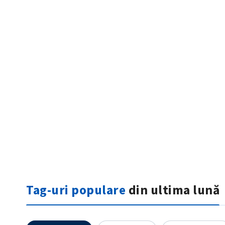
ȘTIREA MEA
Titlu știre
Fotografie
Tag-uri populare
din ultima lună
Link media