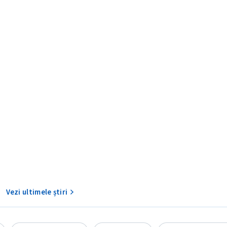
CONTACT SURSĂ
Sursă anonimă
+ Adaugă titlu
Nume
+ Numele 
+ Încarcă imagine
Vezi ultimele știri
Email
+ Emailul 
+ Link media