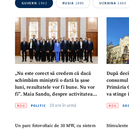
GUVERN
1902
RUSIA
1885
UCRAINA
1660
Mesajul știrei
„Nu este corect să credem că dacă
După deci
schimbăm miniștrii o dată la șase
consumul 
luni, rezultatele vor fi bune. Nu vor
Primăria 
fi”. Maia Sandu, despre activitatea
va stinge 
noului Guvern
destinat s
10 ore în urmă
NOU
POLITIC
NOU
SOC
Un parc fotovoltaic de 30 MW, cu sistem
Stimulente 