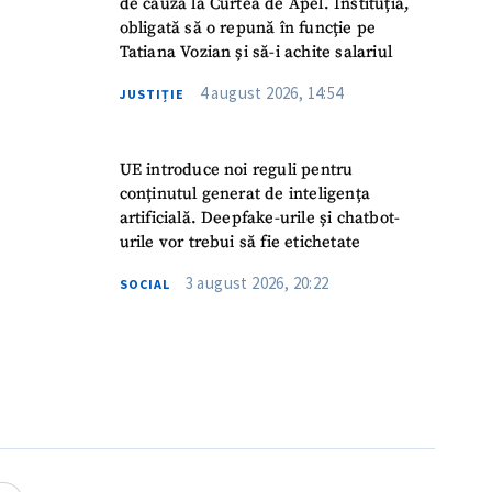
de cauză la Curtea de Apel. Instituția,
obligată să o repună în funcție pe
Tatiana Vozian și să-i achite salariul
4 august 2026, 14:54
JUSTIȚIE
UE introduce noi reguli pentru
conținutul generat de inteligența
artificială. Deepfake-urile și chatbot-
urile vor trebui să fie etichetate
3 august 2026, 20:22
SOCIAL
meu
meu