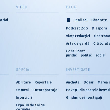
VIDEO
BLOG
ocial
Banii tăi
Sănătate
Podcast ZdG
Diaspora
Viața redacției
Gastron
Arta de gardă
Cititorul
Consultant
juridic
politic
social
SPECIAL
INVESTIGATII
Abilitare
Reportaje
Ancheta
Dosar
Marea 
Oameni
Fotoreportaje
Povești din spatele invest
Interviuri
Ghiduri de investigații
Expo 30 de ani de
corupție