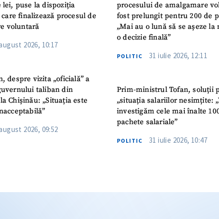
 lei, puse la dispoziția
procesului de amalgamare vo
or care finalizează procesul de
fost prelungit pentru 200 de p
e voluntară
„Mai au o lună să se așeze la 
o decizie finală”
 august 2026, 10:17
31 iulie 2026, 12:11
POLITIC
n, despre vizita „oficială” a
guvernului taliban din
Prim-ministrul Tofan, soluții 
la Chișinău: „Situația este
„situația salariilor nesimțite:
inacceptabilă”
investigăm cele mai înalte 10
pachete salariale”
 august 2026, 09:52
31 iulie 2026, 10:47
POLITIC