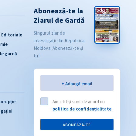
Abonează-te la
Ziarul de Gardă
Singurul ziar de
Editoriale
investigații din Republica
omie
Moldova. Abonează-te și
 de gardă
tu!
Email
+ Adaugă email
corupție
Am citit și sunt de acord cu
politica de confidențialitate
.
igației
ABONEAZĂ-TE