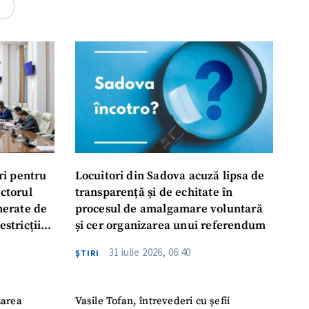
rsonal
2
ord cu
politica de
IREA
ri pentru
Locuitori din Sadova acuză lipsa de
ectorul
transparență și de echitate în
enerate de
procesul de amalgamare voluntară
estricții
și cer organizarea unui referendum
abile
31 iulie 2026, 06:40
ŞTIRI
zarea
Vasile Tofan, întrevederi cu șefii