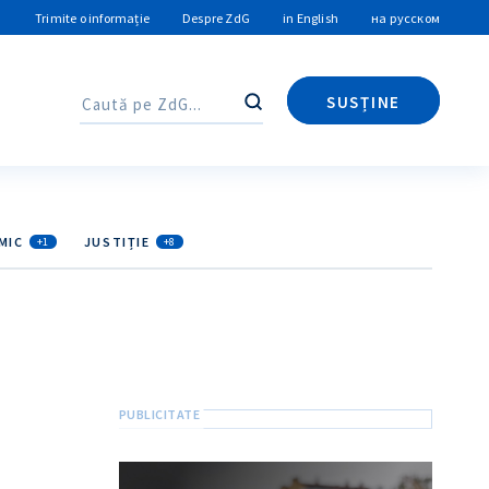
Trimite o informație
Despre ZdG
in English
на русском
SUSȚINE
Caută
Caută
MIC
JUSTIȚIE
+1
+8