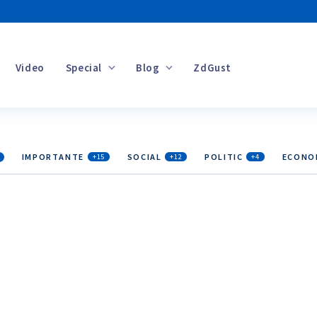
Video
Special
Blog
ZdGust
Banii tăi
IMPORTANTE
SOCIAL
POLITIC
ECONO
+15
+12
+4