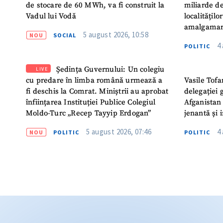
de stocare de 60 MWh, va fi construit la
miliarde de
Vadul lui Vodă
localitățil
amalgamar
5 august 2026, 10:58
NOU
SOCIAL
4
POLITIC
Ședința Guvernului: Un colegiu
LIVE
cu predare în limba română urmează a
Vasile Tofa
fi deschis la Comrat. Miniștrii au aprobat
delegației 
înființarea Instituției Publice Colegiul
Afganistan 
Moldo-Turc „Recep Tayyip Erdogan”
jenantă și 
5 august 2026, 07:46
4
NOU
POLITIC
POLITIC