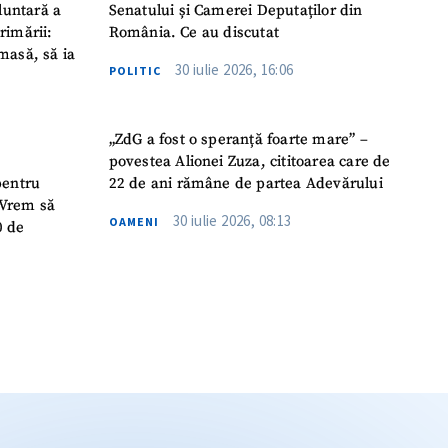
luntară a
Senatului și Camerei Deputaților din
rimării:
România. Ce au discutat
masă, să ia
30 iulie 2026, 16:06
POLITIC
„ZdG a fost o speranță foarte mare” –
povestea Alionei Zuza, cititoarea care de
pentru
22 de ani rămâne de partea Adevărului
 „Vrem să
30 iulie 2026, 08:13
OAMENI
0 de