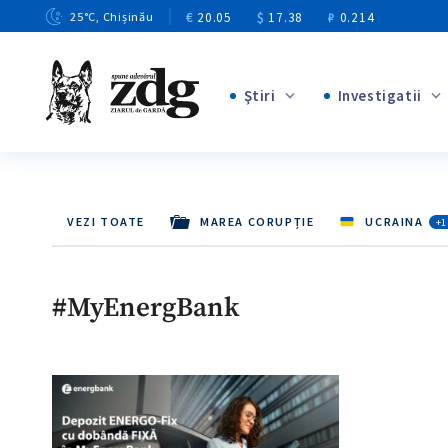
€
20.05
$
17.38
₽
0.214
25
°C
, Chișinău
Ştiri
Investigatii
+8
+4
+1
+12
VEZI TOATE
MAREA CORUPȚIE
UCRAINA
+1
+1
+5
#MyEnergBank