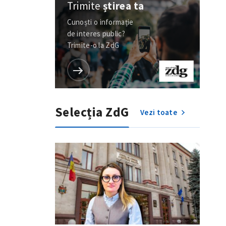
Trimite
știrea ta
Cunoști o informație
de interes public?
Trimite-o la ZdG
Selecția ZdG
Vezi toate