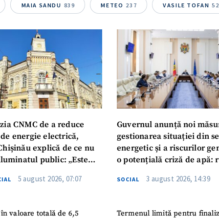
Telefon
+ Telefon pe
MAIA SANDU
839
METEO
237
VASILE TOFAN
5
Am citit și sunt de ac
+ Mesajul știrei
confidențialitate
.
TRIMITE ȘT
zia CNMC de a reduce
Guvernul anunță noi măsu
de energie electrică,
gestionarea situației din s
Chișinău explică de ce nu
energetic și a riscurilor g
iluminatul public: „Este
o potențială criză de apă: r
iguranței cetățenilor”
privind utilizarea apei pot
5 august 2026, 07:07
3 august 2026, 14:39
IAL
SOCIAL
în valoare totală de 6,5
Termenul limită pentru finali