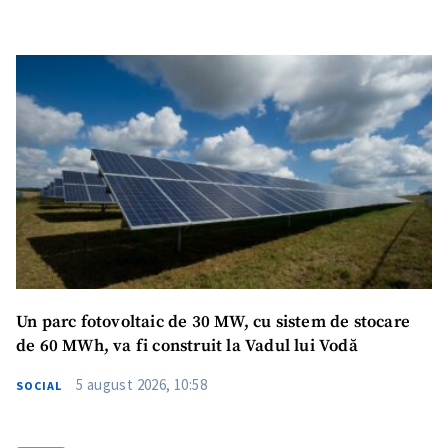
Am citit și sunt de
acord cu
politica de
confidențialitate
.
TRIMITE ȘTIREA
Un parc fotovoltaic de 30 MW, cu sistem de stocare
de 60 MWh, va fi construit la Vadul lui Vodă
5 august 2026, 10:58
SOCIAL