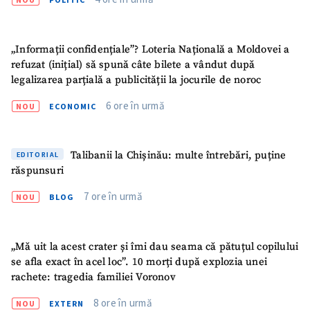
„Informații confidențiale”? Loteria Națională a Moldovei a
refuzat (inițial) să spună câte bilete a vândut după
legalizarea parțială a publicității la jocurile de noroc
6 ore în urmă
NOU
ECONOMIC
Talibanii la Chișinău: multe întrebări, puține
EDITORIAL
răspunsuri
7 ore în urmă
NOU
BLOG
„Mă uit la acest crater și îmi dau seama că pătuțul copilului
se afla exact în acel loc”. 10 morți după explozia unei
rachete: tragedia familiei Voronov
8 ore în urmă
NOU
EXTERN