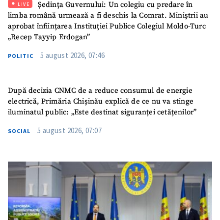
Ședința Guvernului: Un colegiu cu predare în
LIVE
SUSȚINE
limba română urmează a fi deschis la Comrat. Miniștrii au
aprobat înființarea Instituției Publice Colegiul Moldo-Turc
„Recep Tayyip Erdogan”
5 august 2026, 07:46
POLITIC
După decizia CNMC de a reduce consumul de energie
electrică, Primăria Chișinău explică de ce nu va stinge
iluminatul public: „Este destinat siguranței cetățenilor”
5 august 2026, 07:07
SOCIAL