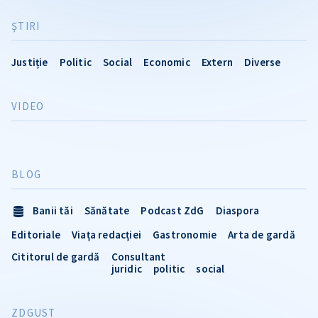
ŞTIRI
Justiție
Politic
Social
Economic
Extern
Diverse
VIDEO
BLOG
Banii tăi
Sănătate
Podcast ZdG
Diaspora
Editoriale
Viața redacției
Gastronomie
Arta de gardă
Cititorul de gardă
Consultant
juridic
politic
social
ZDGUST