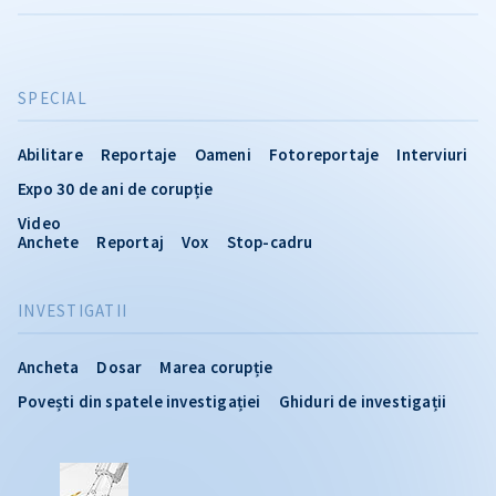
SPECIAL
Abilitare
Reportaje
Oameni
Fotoreportaje
Interviuri
Expo 30 de ani de corupție
Video
Anchete
Reportaj
Vox
Stop-cadru
INVESTIGATII
Ancheta
Dosar
Marea corupție
Povești din spatele investigației
Ghiduri de investigații