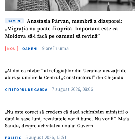
Fotografie
+ Încarcă imagine
Link media
+ Link media
Anastasia Pârvan, membră a diasporei:
OAMENI
„Migrația nu poate fi oprită. Important este ca
Moldova să-i facă pe oameni să revină”
9 ore în urmă
NOU
OAMENI
Mesajul știrei
+ Mesajul știrei
„Al doilea război” al refugiaților din Ucraina: acuzații de
CONTACT SURSĂ
abuz și umilire la Centrul „Constructorul” din Chișinău
Sursă anonimă
7 august 2026, 08:06
CITITORUL DE GARDĂ
Nume
+ Numele meu
„Nu este corect să credem că dacă schimbăm miniștrii o
Email
+ Emailul meu
dată la șase luni, rezultatele vor fi bune. Nu vor fi”. Maia
Sandu, despre activitatea noului Guvern
Telefon
+ Telefon personal
5 august 2026, 15:51
POLITIC