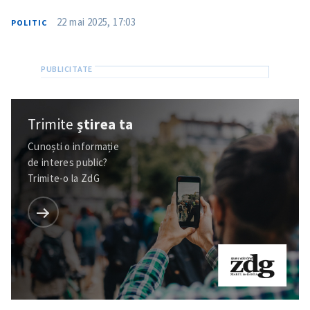
22 mai 2025, 17:03
POLITIC
Trimite
știrea ta
Cunoști o informație
de interes public?
Trimite-o la ZdG