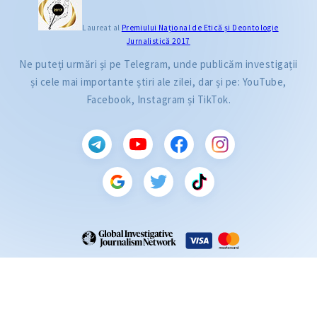
Laureat al
Premiului Naţional de Etică și Deontologie
Jurnalistică 2017
Ne puteți urmări și pe Telegram, unde publicăm investigații
și cele mai importante știri ale zilei, dar și pe: YouTube,
Facebook, Instagram și TikTok.
CITEȘTE
Citește articolul
ZdG este membru al rețelei globale a jurnaliștilor de investigație (GIJN).
2004—2026 © Ziarul de Gardă.
Toate drepturile rezervate.