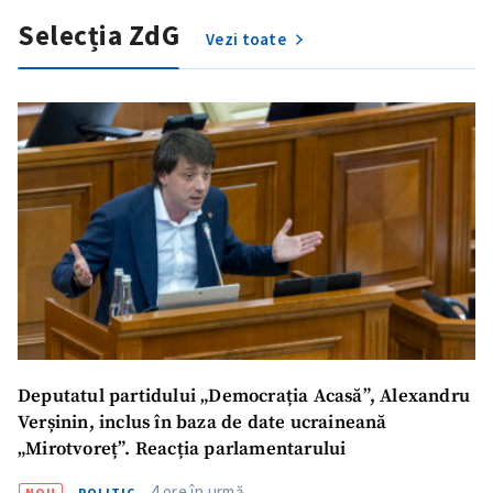
Selecția ZdG
Vezi toate
Trimite o informație
Despre ZdG
in English
на русском
Deputatul partidului „Democrația Acasă”, Alexandru
Verșinin, inclus în baza de date ucraineană
„Mirotvoreț”. Reacția parlamentarului
4 ore în urmă
NOU
POLITIC