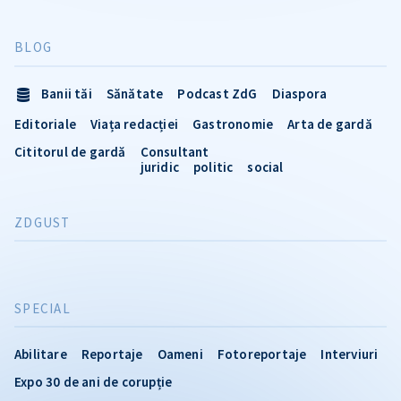
BLOG
Banii tăi
Sănătate
Podcast ZdG
Diaspora
Editoriale
Viața redacției
Gastronomie
Arta de gardă
Cititorul de gardă
Consultant
juridic
politic
social
ZDGUST
SPECIAL
Abilitare
Reportaje
Oameni
Fotoreportaje
Interviuri
Expo 30 de ani de corupție