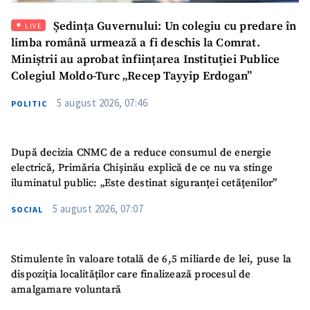
Ședința Guvernului: Un colegiu cu predare în
LIVE
Mesajul știrei
+ Mesajul știrei
limba română urmează a fi deschis la Comrat.
Miniștrii au aprobat înființarea Instituției Publice
Colegiul Moldo-Turc „Recep Tayyip Erdogan”
CONTACT SURSĂ
Sursă anonimă
5 august 2026, 07:46
POLITIC
Nume
+ Numele meu
După decizia CNMC de a reduce consumul de energie
electrică, Primăria Chișinău explică de ce nu va stinge
Email
+ Emailul meu
iluminatul public: „Este destinat siguranței cetățenilor”
5 august 2026, 07:07
SOCIAL
Telefon
+ Telefon personal
Am citit și sunt de
acord cu
politica de
Stimulente în valoare totală de 6,5 miliarde de lei, puse la
confidențialitate
.
dispoziția localităților care finalizează procesul de
amalgamare voluntară
TRIMITE ȘTIREA