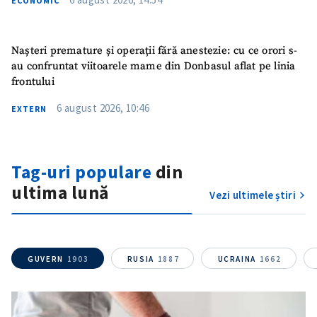
ECONOMIC
Nașteri premature și operații fără anestezie: cu ce orori s-
au confruntat viitoarele mame din Donbasul aflat pe linia
frontului
6 august 2026, 10:46
EXTERN
Trimite o informație
Despre ZdG
Tag-uri populare
din
in English
на русском
ultima lună
Vezi ultimele știri
GUVERN
1903
RUSIA
1887
UCRAINA
1662