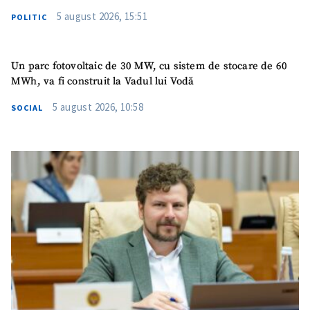
5 august 2026, 15:51
POLITIC
Un parc fotovoltaic de 30 MW, cu sistem de stocare de 60
MWh, va fi construit la Vadul lui Vodă
5 august 2026, 10:58
SOCIAL
ȘTIREA MEA
Titlu știre
+ Adaugă titlu
Fotografie
+ Încarcă imagine
Link media
+ Link media