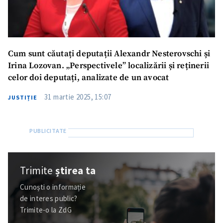
Cum sunt căutați deputații Alexandr Nesterovschi și
Irina Lozovan. „Perspectivele” localizării și reținerii
celor doi deputați, analizate de un avocat
31 martie 2025, 15:07
JUSTIȚIE
Trimite
știrea ta
Cunoști o informație
de interes public?
Trimite-o la ZdG