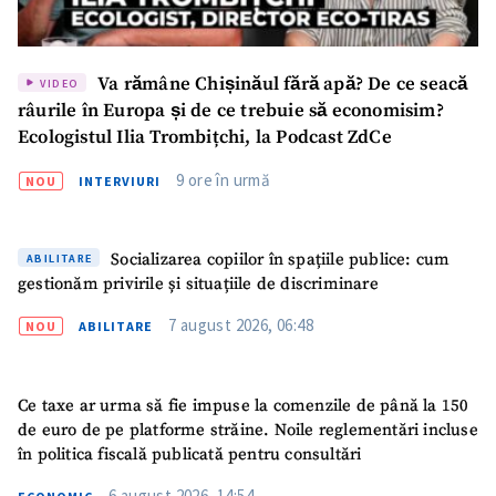
Va rămâne Chișinăul fără apă? De ce seacă
VIDEO
râurile în Europa și de ce trebuie să economisim?
Ecologistul Ilia Trombițchi, la Podcast ZdCe
9 ore în urmă
NOU
INTERVIURI
Socializarea copiilor în spațiile publice: cum
ABILITARE
gestionăm privirile și situațiile de discriminare
7 august 2026, 06:48
NOU
ABILITARE
Ce taxe ar urma să fie impuse la comenzile de până la 150
de euro de pe platforme străine. Noile reglementări incluse
în politica fiscală publicată pentru consultări
6 august 2026, 14:54