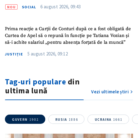
6 august 2026, 09:43
NOU
SOCIAL
Prima reacție a Curții de Conturi după ce a fost obligată de
Curtea de Apel să o repună în funcție pe Tatiana Vozian și
să-i achite salariul „pentru absența forțată de la muncă”
5 august 2026, 09:12
JUSTIȚIE
Trimite o informație
Despre ZdG
Tag-uri populare
din
in English
на русском
ultima lună
Vezi ultimele știri
GUVERN
1902
RUSIA
1886
UCRAINA
1661