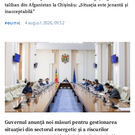
taliban din Afganistan la Chișinău: „Situația este jenantă și
TRIMITE ȘTIREA
inacceptabilă”
4 august 2026, 09:52
POLITIC
SUSȚINE
Guvernul anunță noi măsuri pentru gestionarea
situației din sectorul energetic și a riscurilor