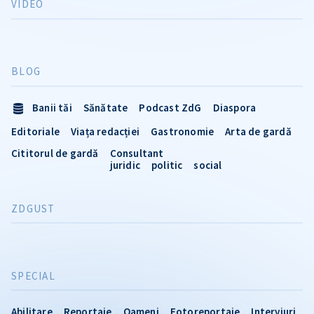
VIDEO
BLOG
Banii tăi
Sănătate
Podcast ZdG
Diaspora
Editoriale
Viața redacției
Gastronomie
Arta de gardă
Cititorul de gardă
Consultant
juridic
politic
social
ZDGUST
SPECIAL
Abilitare
Reportaje
Oameni
Fotoreportaje
Interviuri