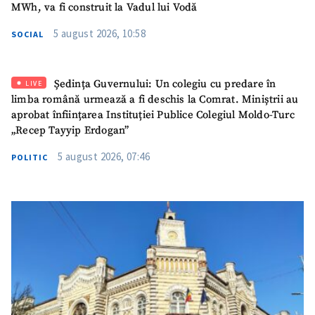
MWh, va fi construit la Vadul lui Vodă
5 august 2026, 10:58
SOCIAL
Ședința Guvernului: Un colegiu cu predare în
LIVE
limba română urmează a fi deschis la Comrat. Miniștrii au
aprobat înființarea Instituției Publice Colegiul Moldo-Turc
„Recep Tayyip Erdogan”
5 august 2026, 07:46
POLITIC
ȘTIREA MEA
Titlu știre
+ Adaugă titlu
Fotografie
+ Încarcă imagine
Link media
+ Link media