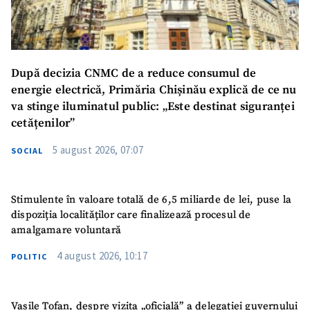
Mesajul știrei
+ Mesajul știrei
După decizia CNMC de a reduce consumul de
energie electrică, Primăria Chișinău explică de ce nu
CONTACT SURSĂ
va stinge iluminatul public: „Este destinat siguranței
cetățenilor”
Sursă anonimă
5 august 2026, 07:07
SOCIAL
Nume
+ Numele meu
Email
+ Emailul meu
Stimulente în valoare totală de 6,5 miliarde de lei, puse la
dispoziția localităților care finalizează procesul de
amalgamare voluntară
Telefon
+ Telefon personal
4 august 2026, 10:17
POLITIC
Am citit și sunt de
acord cu
politica de
confidențialitate
.
Vasile Tofan, despre vizita „oficială” a delegației guvernului