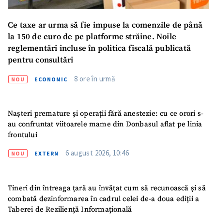
Ce taxe ar urma să fie impuse la comenzile de până
la 150 de euro de pe platforme străine. Noile
reglementări incluse în politica fiscală publicată
pentru consultări
8 ore în urmă
NOU
ECONOMIC
Nașteri premature și operații fără anestezie: cu ce orori s-
au confruntat viitoarele mame din Donbasul aflat pe linia
frontului
6 august 2026, 10:46
NOU
EXTERN
Tineri din întreaga țară au învățat cum să recunoască și să
combată dezinformarea în cadrul celei de-a doua ediții a
Taberei de Reziliență Informațională